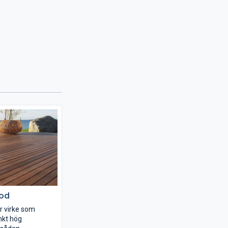
od
 virke som
mkt hög