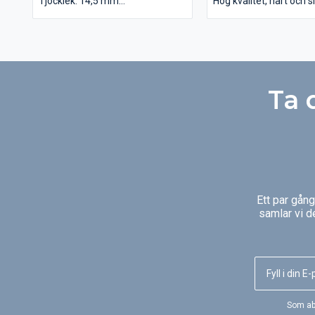
Tjocklek: 14,5 mm
Hög kvalitet, hårt och sl
Bredd: 115, 140, 180 mm
Pris: 580kr/kvm, nu 100
Sortering: Rustik, natur, Urval
Ytbehandling: Slät, borstad,
borstad 2x
Yta finish: Utan behandling, oljad
Ta 
Ett par gån
samlar vi d
Som ab