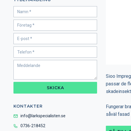
Sioo Impreg
passar de fl
SKICKA
skadeinsek
KONTAKTER
Fungerar bra
såväl fasad 
info@larkspecialisten.se
0736-218452