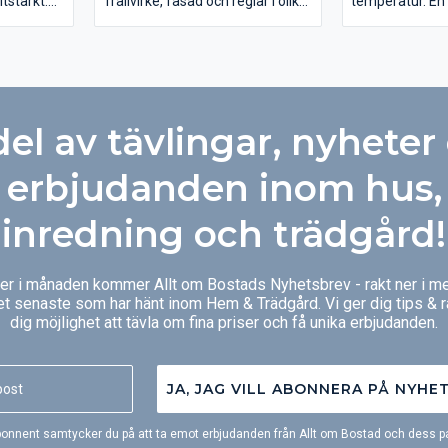
itstarkt.
Trallvirke, fasad och reglar i olika
temperatur. En
kr rabatt.
dimensioner.
torkprocess för
egenskaper. De
fördelarna är at
taget helt forms
suger mkt lite 
värmebehandlin
del av tävlingar, nyheter
virket hög rötb
träslag som fu
normalt sätt ha
erbjudanden inom hus,
rötbeständighet
rötbeständigt än
inredning och trädgård!
efter denna be
En annan förd
ger i månaden kommer Allt om Bostads Nyhetsbrev - rakt ner i me
thermobehandla
et senaste som har hänt inom Hem & Trädgård. Vi ger dig tips & 
vackra, bruna f
dig möjlighet att tävla om fina priser och få unika erbjudanden.
igenom hela brä
betydande förd
tex trägolv med
med en naturl
JA, JAG VILL ABONNERA PÅ NYHE
färg slits vac
är ungefär lika
onnent samtycker du på att ta emot erbjudanden från Allt om Bostad och dess pa
som Cederträ. 