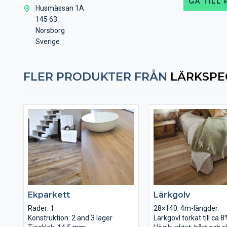
GÅ TILL
Husmässan 1A
145 63
Norsborg
Sverige
FLER PRODUKTER FRÅN
LÄRKSPE
Ekparkett
Lärkgolv
Rader: 1
28×140: 4m-längder.
Konstruktion: 2 and 3 lager
Lärkgovl torkat till ca 8