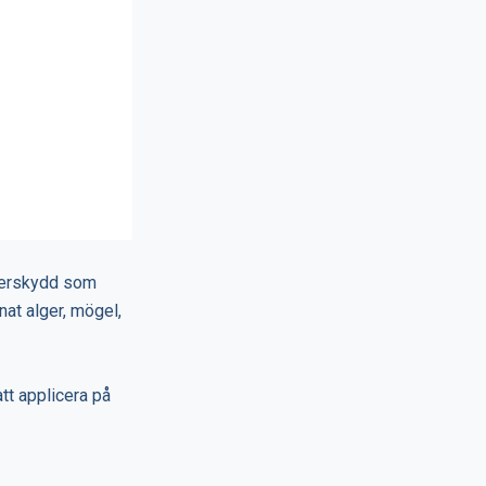
äderskydd som
nat alger, mögel,
att applicera på