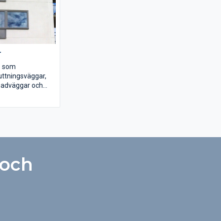
r
s som
luttningsväggar,
sadväggar och
 Utvändigt
 dessa väggtyper
äggar färdiga för
ling. Alla våra
 har ingjuten
 och