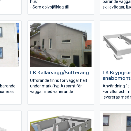
r
hus:
bärande väggar
- Som golvbjälklag till
skiljeväggar, lj
Termogrunder
väggar, trapph
 spackling
- Som tak- och entresolbjälklag
hisschaktvägg
över- eller
till industrier.
våtrumsvägg. S
på
Innerväggar är 
målningsbehand
LK Källarvägg/Sutteräng
LK Krypgrun
snabbmont
Utförande finns för väggar helt
 bärande
under mark (typ A) samt för
Användning 1:
ioneras
väggar med varierande
För villor och f
n
återfyllnadshöjd (typ B och C).
levereras med f
n
Dränerande cellplast på utsidan.
truktur.
Användning 2:
för
För villor och f
d synliga
önskar en värm
ändiga
krypgrund kan
 borstad
med Isolätt som