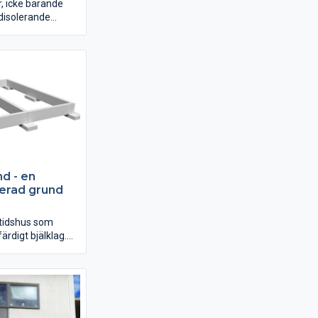
, icke bärande
udisolerande
us- och
ar samt även som
amtliga LK
klara för
ling.
d - en
erad grund
ritidshus som
ärdigt bjälklag.
rititdshus som
eisolerande
 man komplettera
 golvbjälklag.