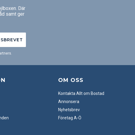
jlboxen. Där
råd samt ger
TSBREVET
rtners.
ON
OM OSS
Kontakta Allt om Bostad
Annonsera
Nyhetsbrev
anden
Företag A-Ö