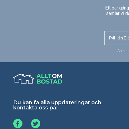
Ett par gån
samlar vi d
Som ab
Du kan få alla uppdateringar och
kontakta oss på: