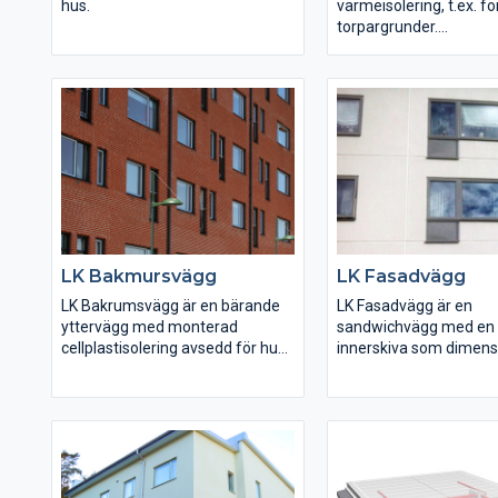
hus.
värmeisolering, t.ex. fö
torpargrunder.
- Klarar större krav på
ljudisolering.
Översidan är färdig för
- Slät undersida med markerade
Kan tilläggsisoleras på 
fogar.
undersidan beroende 
- Över- och undersida är färdiga
behov/situation
för spackling.
LK Bakmursvägg
LK Fasadvägg
LK Bakrumsvägg är en bärande
LK Fasadvägg är en
yttervägg med monterad
sandwichvägg med en
cellplastisolering avsedd för hus
innerskiva som dimens
som ska bekläs med tegelfasad
för aktuell last, ingjute
eller annan inklädnad. Invändig
cellplastisolering och e
yta är av slät betong och är
ytterskiva med färdig s
färdig för målningsbehandling.
Utvändig yta är färdig 
Omramningar av betong kring
målningsbehandling me
dörr- och fönsterhål kan
elementfogar. Den utv
levereras. Väggens tjocklek är
ytan kan fås stöpplad,