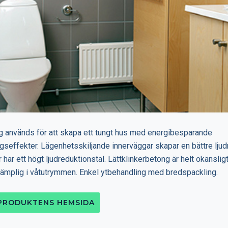
g används för att skapa ett tungt hus med energibesparande
seffekter. Lägenhetsskiljande innerväggar skapar en bättre lju
har ett högt ljudreduktionstal. Lättklinkerbetong är helt okänsligt 
lämplig i våtutrymmen. Enkel ytbehandling med bredspackling.
 PRODUKTENS HEMSIDA