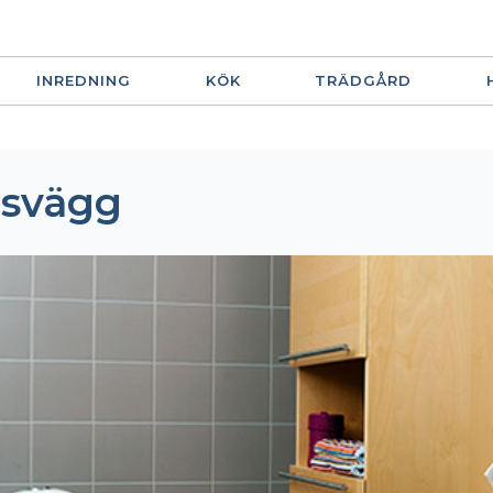
INREDNING
KÖK
TRÄDGÅRD
msvägg