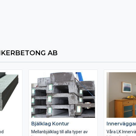
NKERBETONG AB
Bjälklag Kontur
Innervägga
od
Mellanbjälklag till alla typer av
Våra LK Innerv