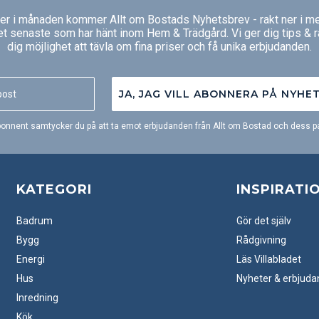
ger i månaden kommer Allt om Bostads Nyhetsbrev - rakt ner i me
et senaste som har hänt inom Hem & Trädgård. Vi ger dig tips & 
dig möjlighet att tävla om fina priser och få unika erbjudanden.
JA, JAG VILL ABONNERA PÅ NYHE
onnent samtycker du på att ta emot erbjudanden från Allt om Bostad och dess pa
KATEGORI
INSPIRATI
Badrum
Gör det själv
Bygg
Rådgivning
Energi
Läs Villabladet
Hus
Nyheter & erbjud
Inredning
Kök