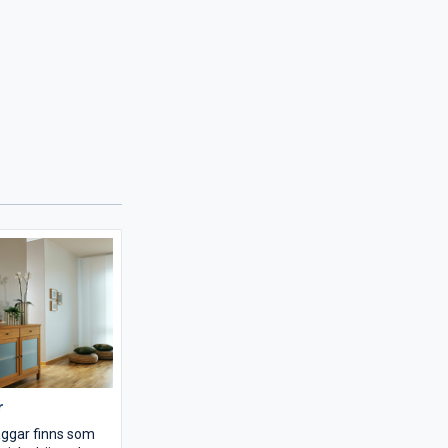
r
äggar finns som