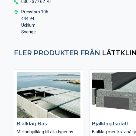
030 - 377 62 70
Presstorp 106
444 94
Ucklum
Sverige
FLER PRODUKTER FRÅN
LÄTTKLI
Bjälklag Bas
Bjälklag Isolätt
Mellanbjälklag till alla typer av
Bjälklag med krav på g