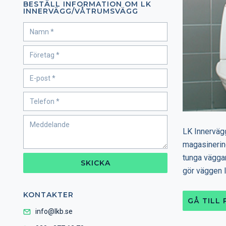
BESTÄLL INFORMATION OM LK
INNERVÄGG/VÅTRUMSVÄGG
LK Innerväg
magasinering
tunga väggar 
SKICKA
gör väggen 
KONTAKTER
GÅ TILL
info@lkb.se