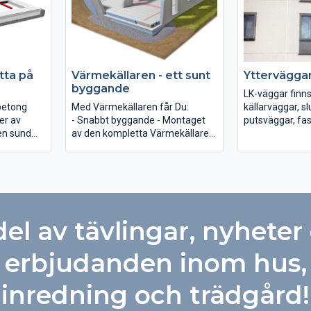
t till
, släta
dörrar
x.
å.
tta på
Värmekällaren - ett sunt
Yttervägga
 betong och
byggande
LK-väggar finn
rbetong
Med Värmekällaren får Du:
källarväggar, s
er av
- Snabbt byggande - Montaget
putsväggar, fa
en sund
av den kompletta Värmekällaren
bakmursväggar.
iskt hus.
tar bara en vecka.
efterbehandlas
ärmepaket
- En leverantör - Vi tar ansvar för
på olika sätt. Invändigt är
nden.
hela källaren från
samtliga ytterv
dräneringslagret till bjälklaget.
målningsbehand
- Unik konstruktion -
sandwichväggar
Värmekällaren blir fuktsäker och
grafitcellplast.
del av tävlingar, nyheter
varm.
- Fast pris - Värmekällaren
levererad och monterad på en
erbjudanden inom hus,
bestämd dag oberoende av
årstid.
inredning och trädgård!