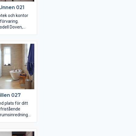
 Unnen 021
iotek och kontor
örvaring.
odell Doven,
t och luckans
ed en fasning som
talj på en
e lucka.
illen 027
plats för ditt
 fristående
drumsinredning
r. Skåp och
 på ett ställe.