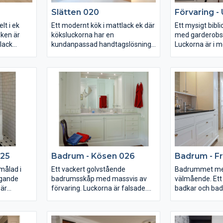
matplatsen till den upphöjda
Slätten 020
Förvaring -
köksdelen.
lt i ek
Ett modernt kök i mattlack ek där
Ett mysigt bibl
Eken är
köksluckorna har en
med garderobsf
lack
kundanpassad handtagslösning.
Luckorna är i m
Bänkskivan är i vit komposit och
målade i Nouga
kaklet är från Marrakech.
ytterkant är m
rån NEFF.
ger en snygg de
 polerad
Den snygga fläkten är från Elica
innanförliggand
ektive
och diskhon är från Franke.
kyddet
Hyllorna på väggen har dold
upphängning och belysning
m.
undertill. Köksön har en stor ren
bänkyta och belysning under
skåpen.
025
Badrum - Kösen 026
Badrum - Fr
ålad i
Ett vackert golvstående
Badrummet med 
ggande
badrumsskåp med massvis av
välmående. Ett
 är
förvaring. Luckorna är falsade.
badkar och ba
Träslaget är ask och skåpet är
med dubbla hoa
pegel med
platsmålat i gräddvit.
förvaring samlat
överkant