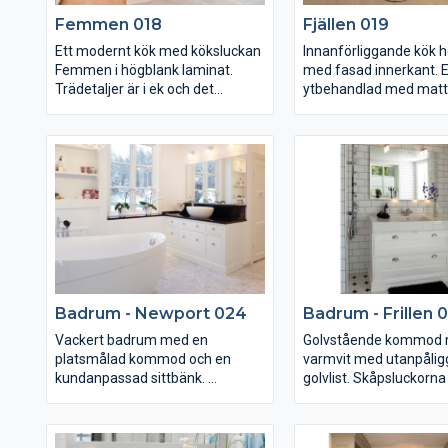
Femmen 018
Fjällen 019
Ett modernt kök med köksluckan
Innanförliggande kök he
Femmen i högblank laminat.
med fasad innerkant. 
Trädetaljer är i ek och det
ytbehandlad med matt
kundanpassade
vitton.
handtagslösningen är integrerad
i lådorna.
Alla vitvaror kommer f
Bänkskivorna är i svart
Bakom diskhon ser ni ett
granit med slipad, resp
stänkskydd i glas från bänk till
råhuggen kant. Stänks
tak med RGB-belysning som kan
med motiv är i glas och
skifta färg. Till höger om
handtagen i rostfri kro
stänkskyddet är det ett
bänkstående jalusi med rostfri
laminat. Maskinparken är från
Badrum - Newport 024
Badrum - Frillen 
Miele och fläkten är infälld i taket.
Vackert badrum med en
Golvstående kommod m
platsmålad kommod och en
varmvit med utanpåli
kundanpassad sittbänk.
golvlist. Skåpsluckorna
innanförliggande i ask.
Golvet är i Carrara Marmor och
br> Stor vägghängd s
badkarsblandaren är monterad i
belysningsarmaturer i 