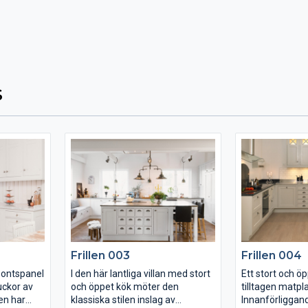
S
Frillen 003
Frillen 004
spontspanel
I den här lantliga villan med stort
Ett stort och ö
uckor av
och öppet kök möter den
tilltagen matpla
en har
klassiska stilen inslag av
Innanförliggand