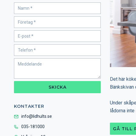
Det här köke
Bänkskivan 
SKICKA
Under skåpen
KONTAKTER
lådorna int
info@lidhults.se
035-181000
GÅ TILL