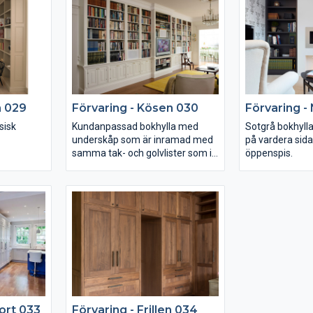
Stor vägghängd spegel med
infällda spotlights i överskåp.
Bänkstående skåp på vardera
sida om porslinshandfatet med
små lådor för accessoarer.
Knopparna är i porslin.
n 029
Förvaring - Kösen 030
Förvaring -
sisk
Kundanpassad bokhylla med
Sotgrå bokhyll
underskåp som är inramad med
på vardera sida 
samma tak- och golvlister som i
öppenspis.
övriga huset.
ort 033
Förvaring - Frillen 034