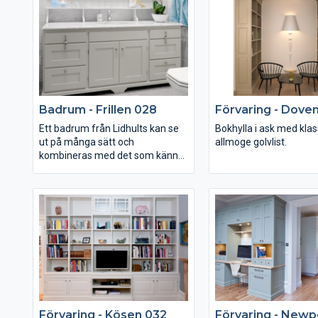
golvet. Bänkskivan är i svart
och tvättställ i porslin.
blankpolerad granit, handfatet i
porslin och knopparna i krom.
Badrum - Frillen 028
Förvaring - Dove
Ett badrum från Lidhults kan se
Bokhylla i ask med klas
ut på många sätt och
allmoge golvlist.
kombineras med det som känns
rätt. Här är ett exempel med
modell Frillen. Bänkskivan är i
Carrara marmor.
Förvaring - Kösen 032
Förvaring - Newp