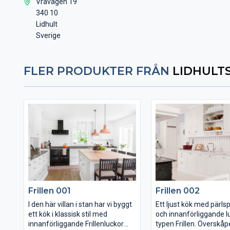
Vråvägen 19
340 10
Lidhult
Sverige
FLER PRODUKTER FRÅN
LIDHULT
Frillen 001
Frillen 002
I den här villan i stan har vi byggt
Ett ljust kök med pärl
ett kök i klassisk stil med
och innanförliggande l
innanförliggande Frillenluckor
typen Frillen. Överskåp