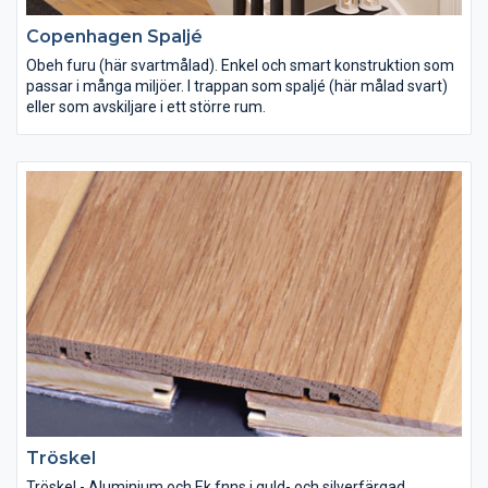
Copenhagen Spaljé
Obeh furu (här svartmålad). Enkel och smart konstruktion som
passar i många miljöer. I trappan som spaljé (här målad svart)
eller som avskiljare i ett större rum.
Tröskel
Tröskel - Aluminium och Ek fnns i guld- och silverfärgad