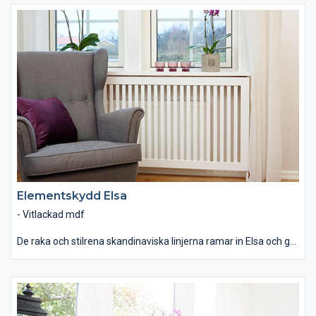
Elementskydd Elsa
- Vitlackad mdf
De raka och stilrena skandinaviska linjerna ramar in Elsa och ger
en känsla av renhet och enkelhet. Ett perfekt tillval till ett
modernt eller klassiskt inrett hem. Använd linjerna för att
stärka enkelheten eller utnyttja det för att bryta av mot resten
av interiören.