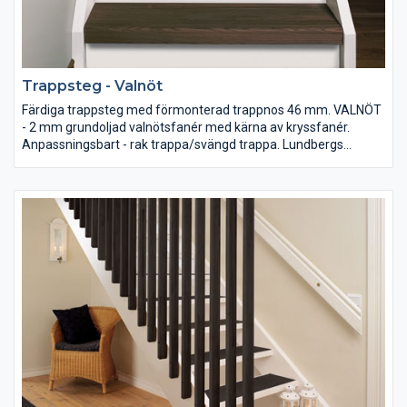
Trappsteg - Valnöt
Färdiga trappsteg med förmonterad trappnos 46 mm. VALNÖT
- 2 mm grundoljad valnötsfanér med kärna av kryssfanér.
Anpassningsbart - rak trappa/svängd trappa. Lundbergs
rekommenderar monteringslim MS Polymer (innerhåller inga
lösningsmedel).