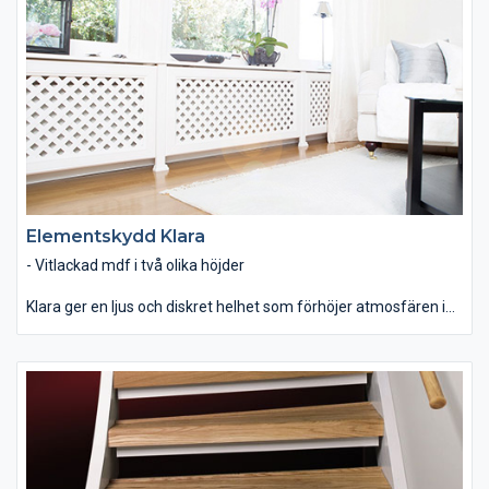
Elementskydd Klara
- Vitlackad mdf i två olika höjder
Klara ger en ljus och diskret helhet som förhöjer atmosfären i
hemmet. Det klassiskt vita, i kombination med traditionellt
formgivna linjer, gör att Klara passar utmärkt för många olika
stilar såsom shabby chic, lantligt eller klassiskt.