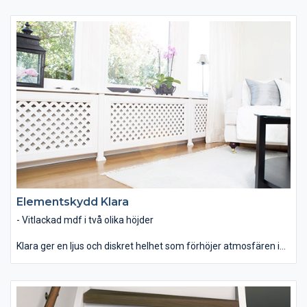
modernt eller klassiskt inrett hem. Använd linjerna för att
stärka enkelheten eller utnyttja det för att bryta av mot resten
av interiören.
Elementskydd Klara
- Vitlackad mdf i två olika höjder
Klara ger en ljus och diskret helhet som förhöjer atmosfären i
hemmet. Det klassiskt vita, i kombination med traditionellt
formgivna linjer, gör att Klara passar utmärkt för många olika
stilar såsom shabby chic, lantligt eller klassiskt.