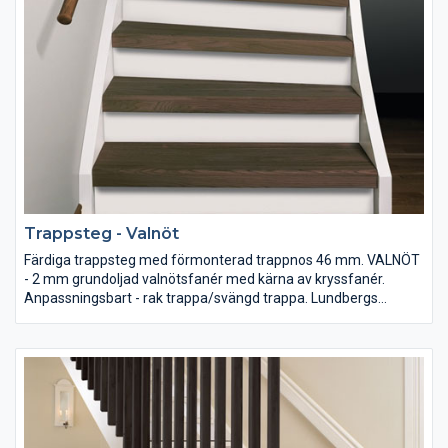
Trappsteg - Valnöt
Färdiga trappsteg med förmonterad trappnos 46 mm. VALNÖT
- 2 mm grundoljad valnötsfanér med kärna av kryssfanér.
Anpassningsbart - rak trappa/svängd trappa. Lundbergs
rekommenderar monteringslim MS Polymer (innerhåller inga
lösningsmedel).