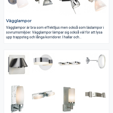
Vägglampor
Vägglampor är bra som effektljus men också som läslampor i
sovrumsmiljöer. Vägglampor lämpar sig också väl för att lysa
upp trappsteg och långa korridorer. I hallar och
genomgångsmiljöer är det vanligt med sensorstyrning och
lågenergilampor. I sovrumsmiljön lämpar sig ljuskällor som
återger färger och detaljer på ett bra sätt.