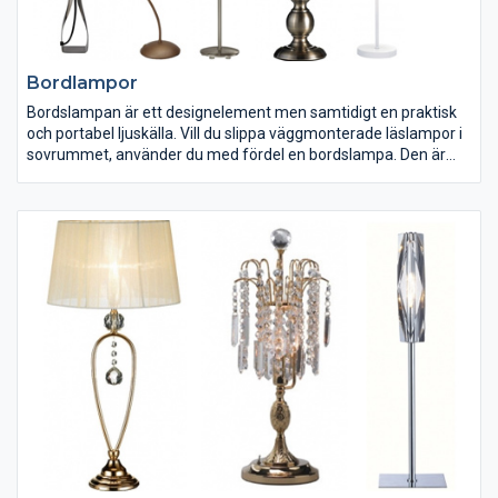
Bordlampor
Bordslampan är ett designelement men samtidigt en praktisk
och portabel ljuskälla. Vill du slippa väggmonterade läslampor i
sovrummet, använder du med fördel en bordslampa. Den är
också ett uppskattat arbetsljus på skrivbänken. Tänk på att
välja en ljuskälla som återger färger på ett bra sätt om du vill
undvika koncentrationssvårigheter.