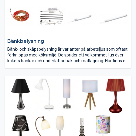
Bänkbelysning
Bänk- och skåpsbelysning är varianter på arbetsljus som oftast
förknippas med köksmiljö. De sprider ett välkommet ljus över
kökets bänkar och underlättar bak och matlagning. Här finns en
mängd olika varianter beroende på användningsområde och
tillgänglig skåpsdimension. Vitrinskåpet kräver mer kompakt
belysning medan köksmiljön kräver större armaturer med jämn
belysning.