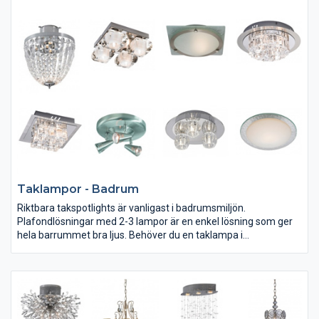
Taklampor - Badrum
Riktbara takspotlights är vanligast i badrumsmiljön.
Plafondlösningar med 2-3 lampor är en enkel lösning som ger
hela barrummet bra ljus. Behöver du en taklampa i
våtutrymmen bör du ta en extra titt på IP-klassificeringen. Den
säger hur tät lampans konstruktion är. Lägst IP44 gäller i
anslutning till duschkabiner, badkar och dyl.