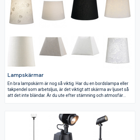
Lampskärmar
En bra lampskärm är nog så viktig. Har du en bordslampa eller
takpendel som arbetsljus, är det viktigt att skärma av ljuset så
att det inte bländar. Är du ute efter stämning och atmosfär
väljer du med fördel en halvtransparent lampskärm i textil. Välj
en svag eller färgad ljuskälla för mer mys.