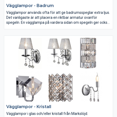
Vägglampor - Badrum
Vägglampor används ofta för att ge badrumsspeglar extra ljus.
Det vanligaste är att placera en riktbar armatur ovanför
spegeln. En vägglampa på vardera sidan om spegeln ger också
ett jämnt ljus som underlättar rakning och makeup. Vill man ha
stämningsljus kan man använda vägghängda uplights med
dimmerfunktion.
Vägglampor - Kristall
Vägglampor i glas och/eller kristall från Markslöjd.