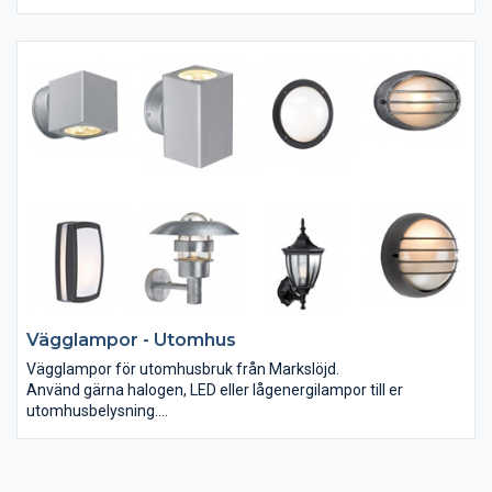
Vägglampor - Utomhus
Vägglampor för utomhusbruk från Markslöjd.
Använd gärna halogen, LED eller lågenergilampor till er
utomhusbelysning.
De är ofta tända under lång tid varje kväll så det finns energi
och pengar att spara.