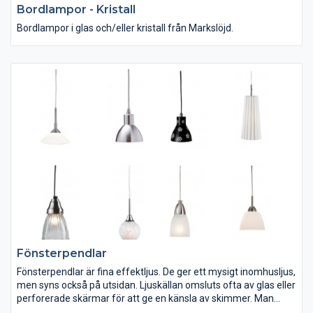
Bordlampor - Kristall
Bordlampor i glas och/eller kristall från Markslöjd.
Fönsterpendlar
Fönsterpendlar är fina effektljus. De ger ett mysigt inomhusljus,
men syns också på utsidan. Ljuskällan omsluts ofta av glas eller
perforerade skärmar för att ge en känsla av skimmer. Man
skulle kunna säga att fönsterpendlar ger samma typ av