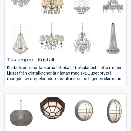
Taklampor - Kristall
Kristallkronor för tankarna tillbaka till balsalar och flotta miljöer.
Ljuset från kristallkronor är nästan magiskt. Ljuset bryts i
mängder av oregelbundna kristallprismor och ger en skimrande
belysning. Kristallkronan blir ofta ett blickfång i vardagsrummet
oavsett om den är en takpendel eller plafond. Med rätt ljuskälla
blir mysfaktorn stor.