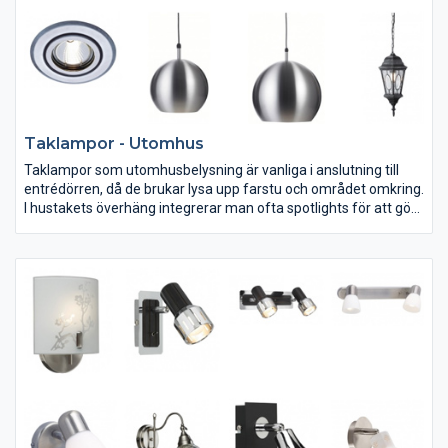
Taklampor - Utomhus
Taklampor som utomhusbelysning är vanliga i anslutning till
entrédörren, då de brukar lysa upp farstu och området omkring.
I hustakets överhäng integrerar man ofta spotlights för att göra
miljön kring huset mer trygg och överskådlig när det är mörkt
ute. Utomhuslampor har en tätare, mer tålig konstruktion och
ska inte förväxlas med inomhuslampor.