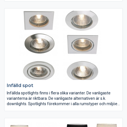
belysning som julljusstakar och julstjärnor.
Infälld spot
Infällda spotlights finns i flera olika varianter. De vanligaste
varianterna är riktbara. De vanligaste alternativen är s.k.
downlights. Spotlights förekommer i alla rumstyper och miljöer.
Tänk på att välja ett alternativ med rätt IP-klassificering för den
tilltänkta miljön och att omge varje spotlight med ett
värmeskydd.