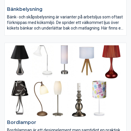
Bänkbelysning
Bänk- och skåpsbelysning är varianter på arbetsljus som oftast
förknippas med köksmiljö. De sprider ett välkommet ljus över
kökets bänkar och underlättar bak och matlagning. Här finns en
mängd olika varianter beroende på användningsområde och
tillgänglig skåpsdimension. Vitrinskåpet kräver mer kompakt
belysning medan köksmiljön kräver större armaturer med jämn
belysning.
Bordlampor
Bordslampan är ett designelement men samtidigt en praktisk