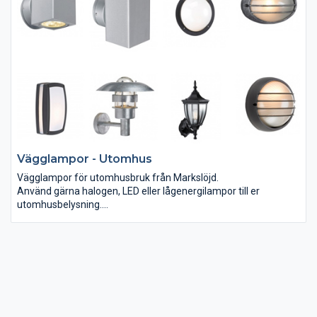
Vägglampor - Utomhus
Vägglampor för utomhusbruk från Markslöjd.
Använd gärna halogen, LED eller lågenergilampor till er
utomhusbelysning.
De är ofta tända under lång tid varje kväll så det finns energi
och pengar att spara.