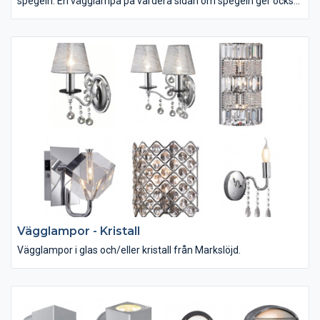
spegeln. En vägglampa på vardera sidan om spegeln ger också
ett jämnt ljus som underlättar rakning och makeup. Vill man ha
stämningsljus kan man använda vägghängda uplights med
dimmerfunktion.
Vägglampor - Kristall
Vägglampor i glas och/eller kristall från Markslöjd.