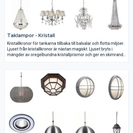
Taklampor - Kristall
Kristallkronor för tankarna tillbaka till balsalar och flotta miljöer.
Ljuset från kristallkronor är nästan magiskt. Ljuset bryts i
mängder av oregelbundna kristallprismor och ger en skimrande
belysning. Kristallkronan blir ofta ett blickfång i vardagsrummet
oavsett om den är en takpendel eller plafond. Med rätt ljuskälla
blir mysfaktorn stor.