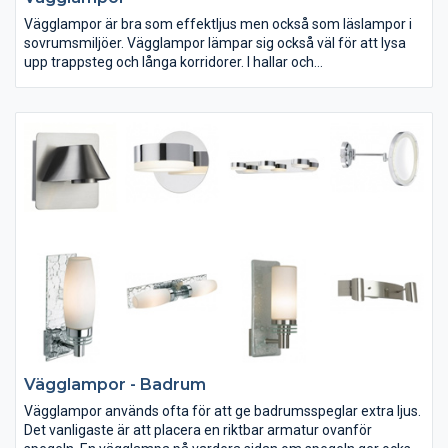
Vägglampor är bra som effektljus men också som läslampor i
sovrumsmiljöer. Vägglampor lämpar sig också väl för att lysa
upp trappsteg och långa korridorer. I hallar och
genomgångsmiljöer är det vanligt med sensorstyrning och
lågenergilampor. I sovrumsmiljön lämpar sig ljuskällor som
återger färger och detaljer på ett bra sätt.
Vägglampor - Badrum
Vägglampor används ofta för att ge badrumsspeglar extra ljus.
Det vanligaste är att placera en riktbar armatur ovanför