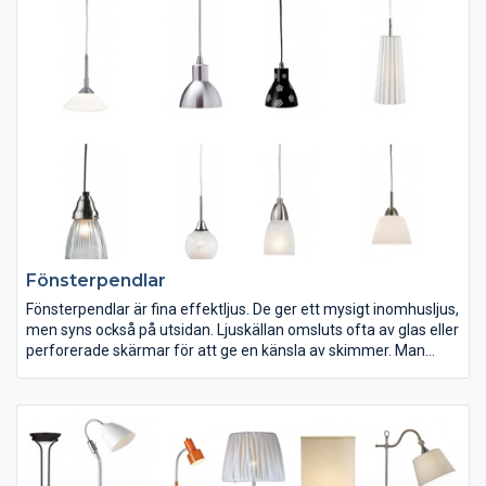
Fönsterpendlar
Fönsterpendlar är fina effektljus. De ger ett mysigt inomhusljus,
men syns också på utsidan. Ljuskällan omsluts ofta av glas eller
perforerade skärmar för att ge en känsla av skimmer. Man
skulle kunna säga att fönsterpendlar ger samma typ av
belysning som julljusstakar och julstjärnor.