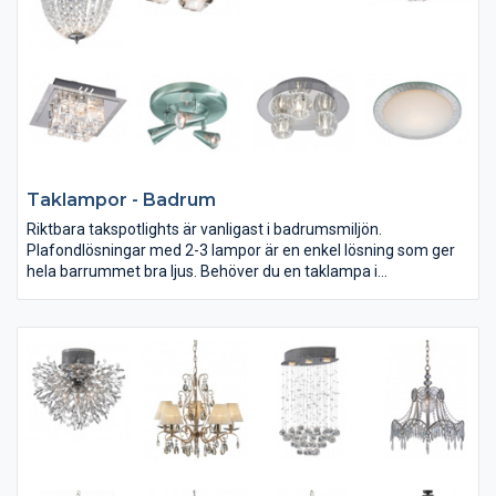
Taklampor - Badrum
Riktbara takspotlights är vanligast i badrumsmiljön.
Plafondlösningar med 2-3 lampor är en enkel lösning som ger
hela barrummet bra ljus. Behöver du en taklampa i
våtutrymmen bör du ta en extra titt på IP-klassificeringen. Den
säger hur tät lampans konstruktion är. Lägst IP44 gäller i
anslutning till duschkabiner, badkar och dyl.