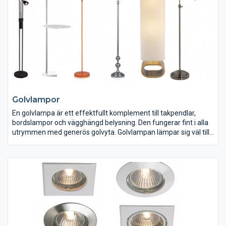
Golvlampor
En golvlampa är ett effektfullt komplement till takpendlar,
bordslampor och vägghängd belysning. Den fungerar fint i alla
utrymmen med generös golvyta. Golvlampan lämpar sig väl till
läshörnor och områden som behöver extra ljus. Vi har flera
alternativ med dimmerfunktion som ger en reglerbar, men
också riktbar ljuskälla.