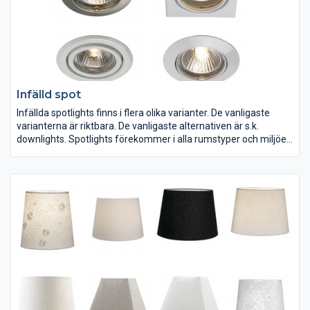
Infälld spot
Infällda spotlights finns i flera olika varianter. De vanligaste
varianterna är riktbara. De vanligaste alternativen är s.k.
downlights. Spotlights förekommer i alla rumstyper och miljöer.
Tänk på att välja ett alternativ med rätt IP-klassificering för den
tilltänkta miljön och att omge varje spotlight med ett
värmeskydd.