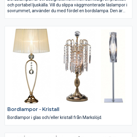
och portabel ljuskälla. Vill du slippa väggmonterade läslampor i
sovrummet, använder du med fördel en bordslampa. Den är
också ett uppskattat arbetsljus på skrivbänken. Tänk på att
välja en ljuskälla som återger färger på ett bra sätt om du vill
undvika koncentrationssvårigheter.
Bordlampor - Kristall
Bordlampor i glas och/eller kristall från Markslöjd.