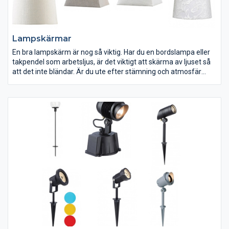
Lampskärmar
En bra lampskärm är nog så viktig. Har du en bordslampa eller
takpendel som arbetsljus, är det viktigt att skärma av ljuset så
att det inte bländar. Är du ute efter stämning och atmosfär
väljer du med fördel en halvtransparent lampskärm i textil. Välj
en svag eller färgad ljuskälla för mer mys.