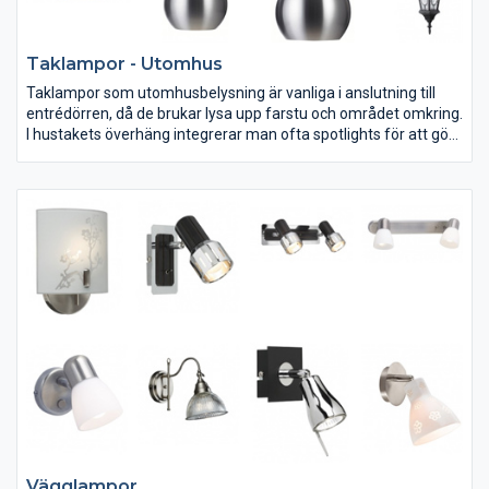
Taklampor - Utomhus
Taklampor som utomhusbelysning är vanliga i anslutning till
entrédörren, då de brukar lysa upp farstu och området omkring.
I hustakets överhäng integrerar man ofta spotlights för att göra
miljön kring huset mer trygg och överskådlig när det är mörkt
ute. Utomhuslampor har en tätare, mer tålig konstruktion och
ska inte förväxlas med inomhuslampor.
Vägglampor