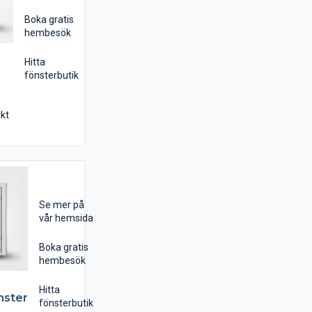
Boka gratis
hembesök
Hitta
fönsterbutik
kt
har
r
Se mer på
vår hemsida
Boka gratis
hembesök
tt
Hitta
nster
fönsterbutik