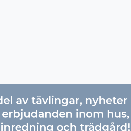
ktur
Prima, helt enke
rr. Varje
del av tävlingar, nyheter
erbjudanden inom hus,
inredning och trädgård!