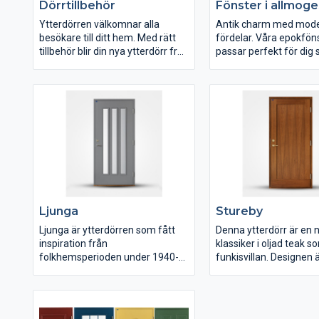
Dörrtillbehör
Fönster i allmoges
Ytterdörren välkomnar alla
Antik charm med mod
besökare till ditt hem. Med rätt
fördelar. Våra epokfön
tillbehör blir din nya ytterdörr från
passar perfekt för dig 
Mockfjärds unik och får ett
ett gammaldags fönst
uttryck som såväl dina önskemål
klassisk design. Funger
som ditt hem.
utmärkt till renovering s
nybyggt hus där man vi
det svenska traditionel
utseendet.
Ljunga
Stureby
Ljunga är ytterdörren som fått
Denna ytterdörr är en 
inspiration från
klassiker i oljad teak 
folkhemsperioden under 1940-
funkisvillan. Designen 
1960-talet. De högsmala
inspirerad av 1930 - 19
fönstren, med generöst
Dörren levereras i olja
ljusinsläpp, är inramade av
teakfanér och fanerad
dekorlister. Dörren är täckmålad.
utanpåliggande dekorp