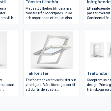
til
Fönstertillbehör
Inåtgående
erna
Med rätt tillbehör blir dina nya
Ett inåtgående
ster
fönster från Mockfjärds unika
passar överallt
som vill ha
och anpassade efter just dina
Continental är u
er med
önskemål och behov.
passa såväl e
ar
Genom att skräddarsy dina
större fastighe
om till ett
fönster med tillbehör såsom
viktig fördel m
ll bevara
fönsterbänkar, fönsterlister och
fönster är att 
la
fönsterhandtag får ditt fönster
inomhus och pu
den rätta känslan och det rätta
utsida.
utseendet för att passa just ditt
hem. Med funktionella tillbehör
som ventilation och lås skapar du
säkra fönster med precis den
funktionalitet du
Takfönster
Träfönster
ny
Takfönster ökar trivseln i ditt hus
Kompromisslös 
som passar
ytterligare. Våra lösningar ser till
design. Prima g
är
att du får den bästa
från skogarna 
40-talet.
kombinationen av dagsljus, frisk
med rätt föruts
d teak med
luft och utsikt – självklart utan att
kvaliteten ska b
e
kompromissa med
Även fönstrets
aneler.
inomhusklimatet.
kompromisslös i 