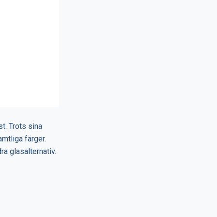
t. Trots sina
amtliga färger.
a glasalternativ.