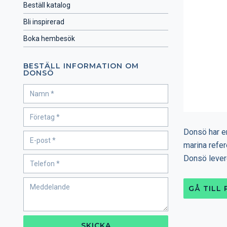
Beställ katalog
Bli inspirerad
Boka hembesök
BESTÄLL INFORMATION OM
DONSÖ
Donsö har en
marina refer
Donsö levere
GÅ TILL
SKICKA