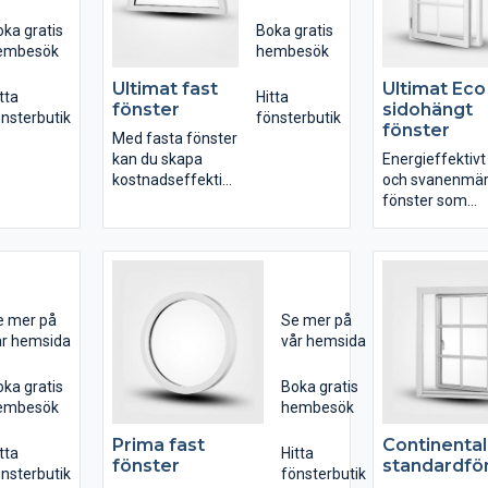
ka gratis
Boka gratis
embesök
hembesök
Ultimat fast
Ultimat Eco
tta
Hitta
fönster
sidohängt
nsterbutik
fönsterbutik
fönster
Med fasta fönster
kan du skapa
Energieffektivt
kostnadseffektiva
och svanenmär
större glaspartier
fönster som
med ett mycket
passar dig som
bra ljusinsläpp.
sedan tidigare 
sidohängda
Det fasta
fönster. Husets
fönstrets karm är
utseende förbli
e mer på
Se mer på
ungefär hälften
så intakt som
år hemsida
vår hemsida
så smal som ett
möjligt.
öppningsbart
ka gratis
fönster, detta
Boka gratis
Mockfjärds
embesök
resulterar i ett
hembesök
Ultimat Eco™-
mycket bra
fönster har
Prima fast
Continental
ljusinsläpp. Det
utvecklats för a
tta
Hitta
fönster
standardfö
fasta fönstret är
vara extremt
nsterbutik
fönsterbutik