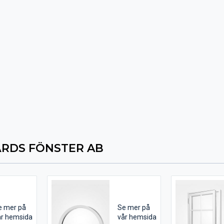
RDS FÖNSTER AB
e mer på
Se mer på
år hemsida
vår hemsida