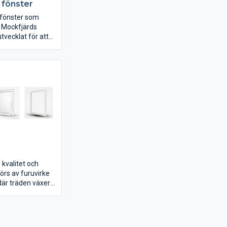
 fönster
 fönster som
. Mockfjärds
tvecklat för att
gna hem som
ter. En för många
ed inåtgående
man kan stå
tsa både in- och
kvalitet och
örs av furuvirke
där träden växer
ättningar för att
li som allra bäst.
 design är
alla detaljer.