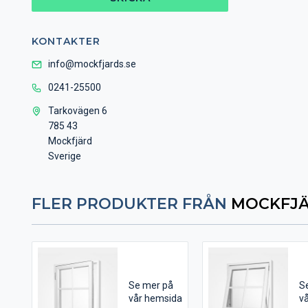
KONTAKTER
info@mockfjards.se
0241-25500
Tarkovägen 6
785 43
Mockfjärd
Sverige
FLER PRODUKTER FRÅN
MOCKFJÄ
Se mer på
S
vår hemsida
v