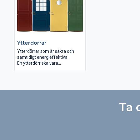
Som standard levereras Ljunga
Nyans och ådringsstru
med klarglas. Du kan också välja
varierar från dörr till dö
något av våra andra
dörr har alltså sin egen
glasalternativ.
personlighet.
Ytterdörrar
Ytterdörrar som är säkra och
samtidigt energieffektiva.
En ytterdörr ska vara
inbrottssäker, stabil och av
mycket hög kvalitet kombinerat
med lågt U-värde. Hos oss får du
alltid installationen av
ytterdörren till ett fast pris. Inte
bara fina på utsidan av huset
Ta 
utan hjälper också till att skapa
bra miljö inomhus.