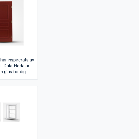
har inspirerats av
. Dala-Floda är
n glas för dig
enuin ytterdörr i