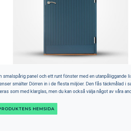
 smalspårig panel och ett runt fönster med en utanpåliggande lis
enser smälter Dörren in i de flesta miljöer. Den fås täckmålad i s
ras som med klarglas, men du kan också välja något av våra andr
 PRODUKTENS HEMSIDA