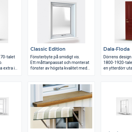
ut.
resten av huset. Därför erbjuder
vi ett brett sortiment av
altandörrar med vacker design,
fokus på detaljer, god
ljudreduktion och bra
värmeisolering.
Classic Edition
Dala-Floda
970-talet
Fönsterbyte på smidigt vis.
Dörrens design 
o.
Ett måttanpassat och monterat
1800-1920-talet
a extra i
fönster av högsta kvalitet med
en ytterdörr uta
ett
våra bästa tillval som standard.
som vill ha en g
Som Sveriges ledande
trä.
fönsterbytare är vårt mål att
göra det enkelt för dig att få
fönstren du drömmer om. Det
har aldrig varit enklare än med
Classic Edition..