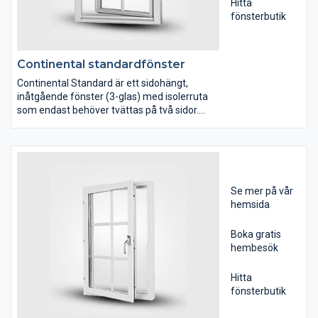
Hitta
fönsterbutik
Continental standardfönster
Continental Standard är ett sidohängt,
inåtgående fönster (3-glas) med isolerruta
som endast behöver tvättas på två sidor.
Utsidan av fönstret utrustad med Evercoat i
aluminium.
Continental Standard har en 3-glasruta
isolerruta vilket innebär att fönstret endast
har två sidor som behöver rengöras. Fönstret
Se mer på vår
har ett U-värde på 1,2. Att fönstret öppnas
hemsida
inåt innebär att du kan rengöra fönstrets
båda sidor utan att behöva gå ut.
Boka gratis
hembesök
Hitta
fönsterbutik