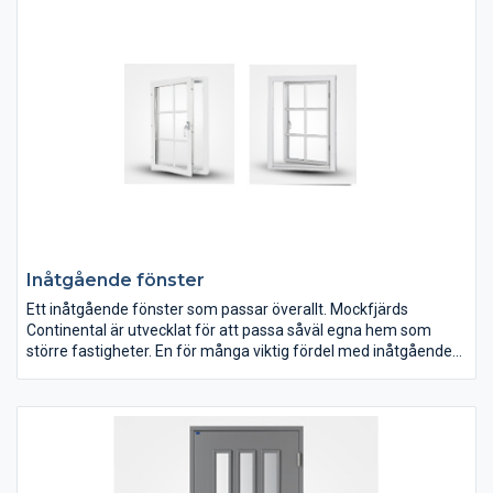
du säkra fönster med precis den funktionalitet du
Inåtgående fönster
Ett inåtgående fönster som passar överallt. Mockfjärds
Continental är utvecklat för att passa såväl egna hem som
större fastigheter. En för många viktig fördel med inåtgående
fönster är att man kan stå inomhus och putsa både in- och
utsida.