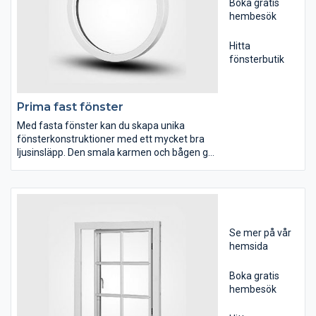
Boka gratis
hembesök
Hitta
fönsterbutik
Prima fast fönster
Med fasta fönster kan du skapa unika
fönsterkonstruktioner med ett mycket bra
ljusinsläpp. Den smala karmen och bågen ger
fönstret en extra stor glasyta.
Den nya generationen träfönster sätter en
ny standard för design och prestanda. Vi
kallar dem Mockfjärds Prima eftersom de är
gjorda av prima furuvirke från skogarna där
Se mer på vår
virket växer lagom fort för att kvaliteten skall
hemsida
bli som bäst.
Boka gratis
hembesök