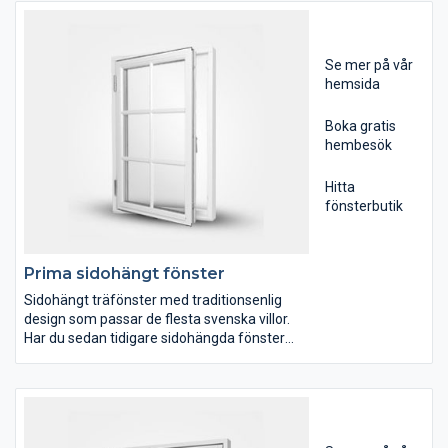
Mockfjärds Ultimat Eco™-fönster har
utvecklats för att vara extremt
energieffektiva med ett U-värde på 0,9
samtidigt som de är vackra och lättskötta
Se mer på vår
med många års hållbarhet. Designen har
hemsida
skapats av den välkända arkitekten och
designern Pelle Wester som utgått från en
Boka gratis
samlad bild av olika husstilar och tidsepoker.
hembesök
Hitta
fönsterbutik
Prima sidohängt fönster
Sidohängt träfönster med traditionsenlig
design som passar de flesta svenska villor.
Har du sedan tidigare sidohängda fönster
förblir husets utseende så intakt som möjligt.
Den nya generationen träfönster sätter en
ny standard för design och prestanda. Vi har
döpt dem till Mockfjärds Prima eftersom de