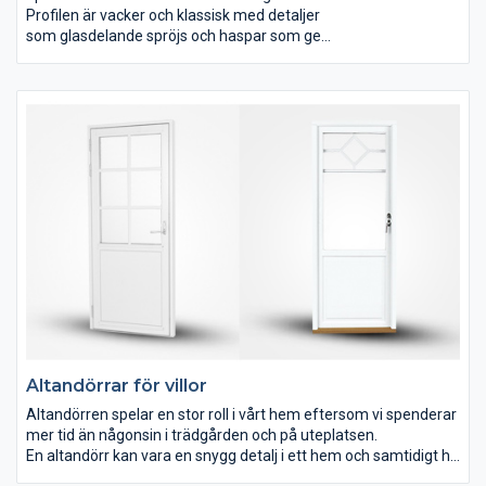
Profilen är vacker och klassisk med detaljer
som glasdelande spröjs och haspar som ger
fönstren en traditionell gammaldags känsla.
Epok Kultur är ett hantverk skapat som
fönster skapades förr, för dig som vill bevara
den genuina traditionella profilen i ett äldre
hus. Fönstret är gjort helt i kvistfritt kärnvirke
från svensk furuskog.
Altandörrar för villor
Altandörren spelar en stor roll i vårt hem eftersom vi spenderar
mer tid än någonsin i trädgården och på uteplatsen.
En altandörr kan vara en snygg detalj i ett hem och samtidigt ha
ett härligt ljusinsläpp och det är viktigt att den passar ihop med