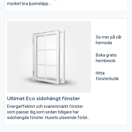
mycket bra ljusinsläpp.
Det fasta fönstrets karm är ungefär hälften
så smal som ett öppningsbart fönster, detta
resulterar i ett mycket bra ljusinsläpp. Det
fasta fönstret är en mycket prisvärd lösning
när du vill skapa större fönsterytor.
Se mer på vår
hemsida
Boka gratis
hembesök
Hitta
fönsterbutik
Ultimat Eco sidohängt fönster
Energieffektivt och svanenmärkt fönster
som passar dig som sedan tidigare har
sidohängda fönster. Husets utseende förblir
så intakt som möjligt.