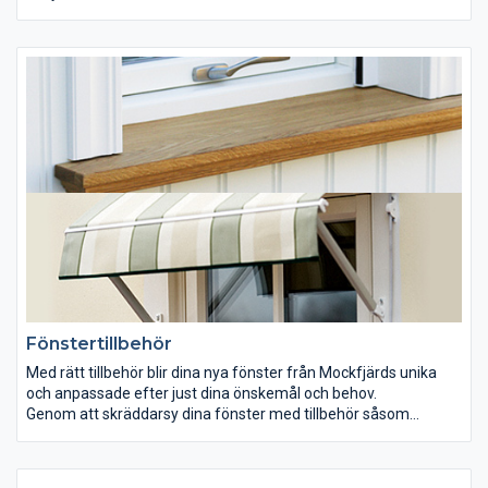
Fönstertillbehör
Med rätt tillbehör blir dina nya fönster från Mockfjärds unika
och anpassade efter just dina önskemål och behov.
Genom att skräddarsy dina fönster med tillbehör såsom
fönsterbänkar, fönsterlister och fönsterhandtag får ditt fönster
den rätta känslan och det rätta utseendet för att passa just ditt
hem. Med funktionella tillbehör som ventilation och lås skapar