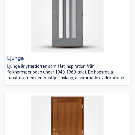
Ljunga
Ljunga är ytterdörren som fått inspiration från
folkhemsperioden under 1940-1960-talet. De högsmala
fönstren, med generöst ljusinsläpp, är inramade av dekorlister.
Dörren är täckmålad. Som standard levereras Ljunga med
klarglas. Du kan också välja något av våra andra glasalternativ.