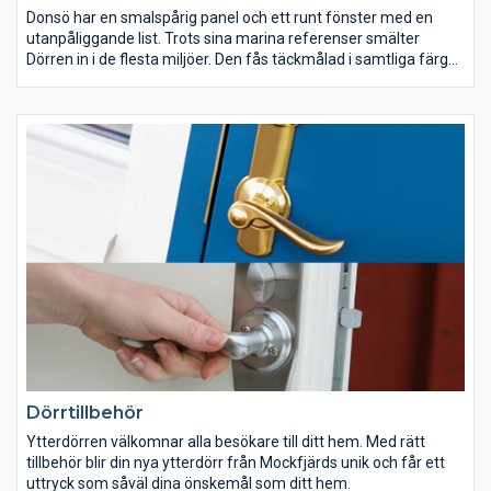
Donsö har en smalspårig panel och ett runt fönster med en
utanpåliggande list. Trots sina marina referenser smälter
Dörren in i de flesta miljöer. Den fås täckmålad i samtliga färger.
Donsö levereras som med klarglas, men du kan också välja
något av våra andra glasalternativ.
Dörrtillbehör
Ytterdörren välkomnar alla besökare till ditt hem. Med rätt
tillbehör blir din nya ytterdörr från Mockfjärds unik och får ett
uttryck som såväl dina önskemål som ditt hem.