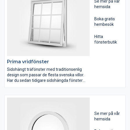
är gjorda av prima furuvirke från skogarna
Se mer på vår
där virket växer lagom fort för att kvaliteten
hemsida
ska bli som bäst.
Boka gratis
hembesök
Hitta
fönsterbutik
Prima vridfönster
Sidohängt träfönster med traditionsenlig
design som passar de flesta svenska villor.
Har du sedan tidigare sidohängda fönster
förblir husets utseende så intakt som möjligt.
Den nya generationen träfönster sätter en
ny standard för design och prestanda. Vi har
döpt dem till Mockfjärds Prima eftersom de
är gjorda av prima furuvirke från skogarna
Se mer på vår
där virket växer lagom fort för att kvaliteten
hemsida
ska bli som bäst.