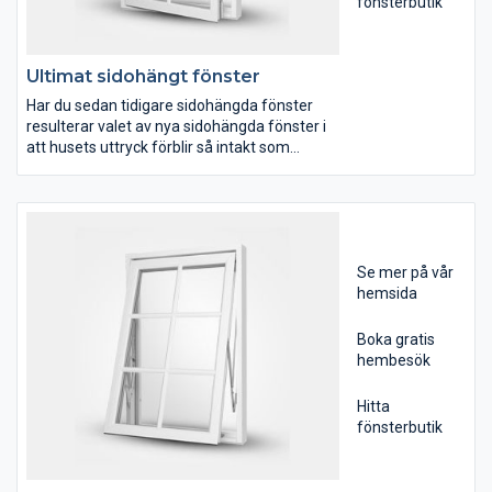
fönsterbutik
Ultimat sidohängt fönster
Har du sedan tidigare sidohängda fönster
resulterar valet av nya sidohängda fönster i
att husets uttryck förblir så intakt som
möjligt.
Mockfjärds Ultimat™- fönster har utvecklats
för att tillmötesgå vad landets husägare
egentligen vill ha. Vackra och lättskötta
fönster med många års hållbarhet. Designen
Se mer på vår
har skapats av den välkända arkitekten och
hemsida
designern Pelle Wester som utgått från en
samlad bild av olika husstilar och tidsepoker.
Boka gratis
hembesök
Hitta
fönsterbutik