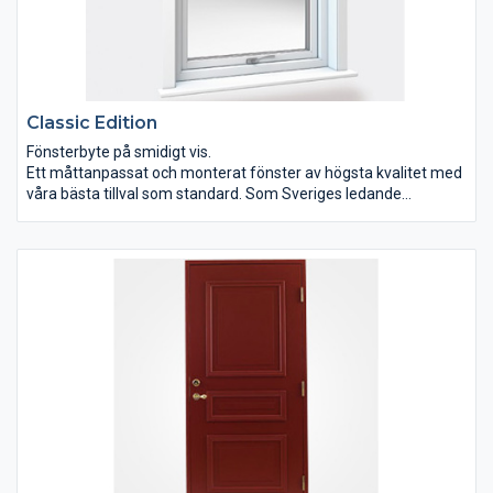
Classic Edition
Fönsterbyte på smidigt vis.
Ett måttanpassat och monterat fönster av högsta kvalitet med
våra bästa tillval som standard. Som Sveriges ledande
fönsterbytare är vårt mål att göra det enkelt för dig att få
fönstren du drömmer om. Det har aldrig varit enklare än med
Classic Edition..