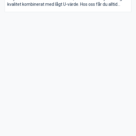
kvalitet kombinerat med lågt U-värde. Hos oss får du alltid
installationen av ytterdörren till ett fast pris. Inte bara fina på
utsidan av huset utan hjälper också till att skapa bra miljö
inomhus.