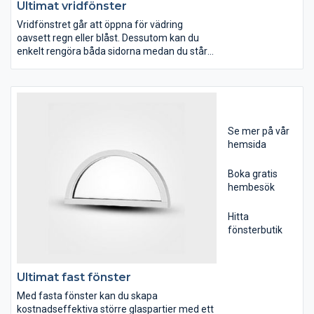
Ultimat vridfönster
Vridfönstret går att öppna för vädring
oavsett regn eller blåst. Dessutom kan du
enkelt rengöra båda sidorna medan du står
inomhus. Ultimat vridfönster har dolda
vridbeslag vilket gör att det traditionsenliga
utseendet förblir intakt. Tack vare att vikten
fördelas annorlunda på vridbeslagen än på
traditionella gångjärn så kan vridfönstren
göras så breda som 1,60 m.
Se mer på vår
hemsida
Boka gratis
hembesök
Hitta
fönsterbutik
Ultimat fast fönster
Med fasta fönster kan du skapa
kostnadseffektiva större glaspartier med ett