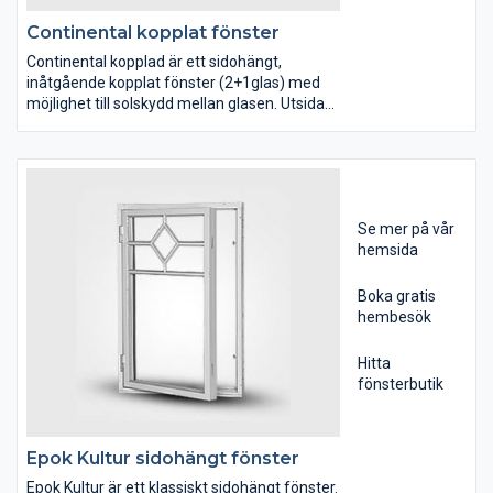
Continental kopplat fönster
Continental kopplad är ett sidohängt,
inåtgående kopplat fönster (2+1glas) med
möjlighet till solskydd mellan glasen. Utsidan
av fönstret utrustad med Evercoat i
aluminium.
Continental Kopplad är utrustade med 2+1-
glas med den stora fördelen att det är
möjligt att montera persienner mellan
Se mer på vår
glasen. Fönstret har ett U-värde på 1,2. Att
hemsida
fönstret öppnas inåt innebär att du kan
rengöra fönstrets båda sidor utan att behöva
Boka gratis
gå ut.
hembesök
Hitta
fönsterbutik
Epok Kultur sidohängt fönster
Epok Kultur är ett klassiskt sidohängt fönster.