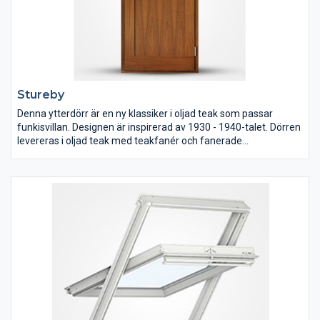
Stureby
Denna ytterdörr är en ny klassiker i oljad teak som passar
funkisvillan. Designen är inspirerad av 1930 - 1940-talet. Dörren
levereras i oljad teak med teakfanér och fanerade
utanpåliggande dekorpaneler. Nyans och ådringsstruktur
varierar från dörr till dörr. Varje dörr har alltså sin egen
personlighet.