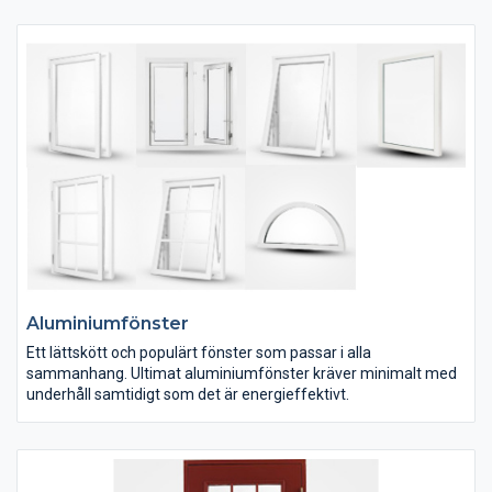
resten av huset. Därför erbjuder vi ett brett sortiment av
altandörrar med vacker design, fokus på detaljer, god
ljudreduktion och bra värmeisolering.
Aluminiumfönster
Ett lättskött och populärt fönster som passar i alla
sammanhang. Ultimat aluminiumfönster kräver minimalt med
underhåll samtidigt som det är energieffektivt.