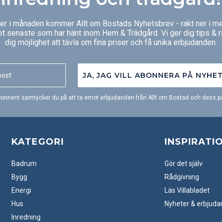
ger i månaden kommer Allt om Bostads Nyhetsbrev - rakt ner i me
et senaste som har hänt inom Hem & Trädgård. Vi ger dig tips & 
dig möjlighet att tävla om fina priser och få unika erbjudanden.
JA, JAG VILL ABONNERA PÅ NYHE
onnent samtycker du på att ta emot erbjudanden från Allt om Bostad och dess pa
KATEGORI
INSPIRATI
Badrum
Gör det själv
Bygg
Rådgivning
Energi
Läs Villabladet
Hus
Nyheter & erbjud
Inredning