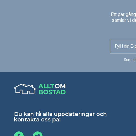
Ett par gån
samlar vi d
Som ab
Du kan få alla uppdateringar och
kontakta oss på: