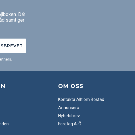
jlboxen. Där
råd samt ger
TSBREVET
rtners.
ON
OM OSS
Kontakta Allt om Bostad
Annonsera
Nyhetsbrev
anden
Företag A-Ö