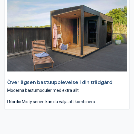
Överlägsen bastuupplevelse i din trädgård
Moderna bastumoduler med extra allt.
I Nordic Misty serien kan du välja att kombinera
bastumodulerna med omklädningsrum, lounge och terrass eller
montera dem fristående i din trädgård.
Modulerna har en utsida av tidlös svart granpanel som ger ett
modernt och elegant utseende. De inre ytorna är tillverkade av