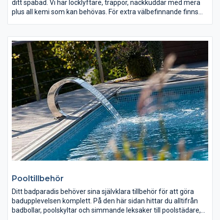
ditt spabad. Vi har locklyftare, trappor, nackkuddar med mera
plus all kemi som kan behövas. För extra välbefinnande finns
spadofter, stämningsbelysning och högtalare.
Pooltillbehör
Ditt badparadis behöver sina självklara tillbehör för att göra
badupplevelsen komplett. På den här sidan hittar du alltifrån
badbollar, poolskyltar och simmande leksaker till poolstädare,
poolpumpar och klorautomater. Folkpool har ett komplett utbud