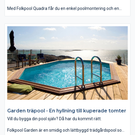
Med Folkpool Quadra får du en enkel poolmontering och en
pool som passar nästan alla typer av tomter.
Med ett baddjup på 1,4 m, blir denna pool idealisk för såväl
badlek som simträning.
Folkpool Classic började tillverkas 1968 och är i dag Sveriges
mest sålda pool. Den klassiska trä-stomme har utvecklats och
förbättrats flera gånger genom åren.
Garden träpool - En hyllning till kuperade tomter
Vill du bygga din pool själv? Då har du kommit rätt.
Folkpool Garden är en smidig och lättbyggd trädgårdspool som