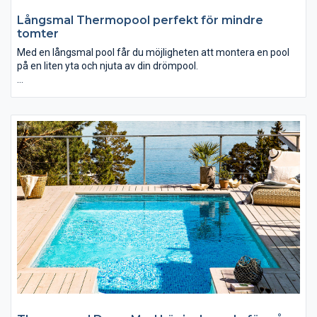
Långsmal Thermopool perfekt för mindre
tomter
Med en långsmal pool får du möjligheten att montera en pool
på en liten yta och njuta av din drömpool.
Dessutom kan du med enkla medel uppgradera den med det
som behövs för att skapa förutsättningar till extra mycket
badglädje.En mindre pool kan vara lång och smal vilket även ger
dig större förutsättningar för den ultimata simträningen.