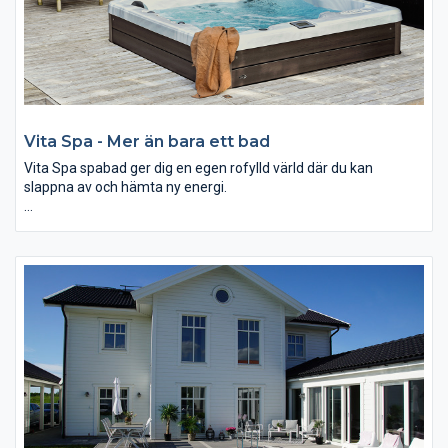
Vita Spa - Mer än bara ett bad
Vita Spa spabad ger dig en egen rofylld värld där du kan
slappna av och hämta ny energi.
Sedan 1974 har Vita Spa använt den senaste teknologin för att
skapa innovativa och bekväma spabad med välgörande
funktioner.
Du känner igen Vita Spa på de vackra och väldesignade
detaljerna. Bland annat har alla modeller eleganta rostfria
jetmunstycken som standard.
När du väljer Vita Spa får du högsta kvalitet på materialvalen
men också på vattenkvaliteten.