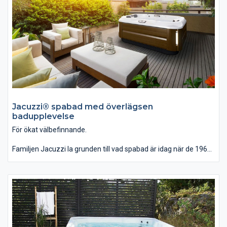
Poolen Aquashell glasfiberpool introducerades i vårt sortiment
2011 och har blivit en favorit.
Jacuzzi® spabad med överlägsen
badupplevelse
För ökat välbefinnande.
Familjen Jacuzzi la grunden till vad spabad är idag när de 1968
lanserade det första fristående, helt integrerade bubbelbadet.
Sedan dess har utvecklingen bara fortsatt.
Med ledord som njutning, design, hälsa och funktion levererar
Jacuzzi® en överlägsen badupplevelse än idag.