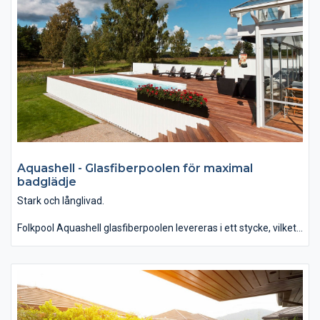
Aquashell - Glasfiberpoolen för maximal
badglädje
Stark och långlivad.
Folkpool Aquashell glasfiberpoolen levereras i ett stycke, vilket
gör det enkelt för dig att installera. Poolen ger din tomt,
trädgård och hus ett visuellt lyft.
Samtidigt som du får en av de absolut starkaste och mest
hållbara glasfiber­poolerna på marknaden.