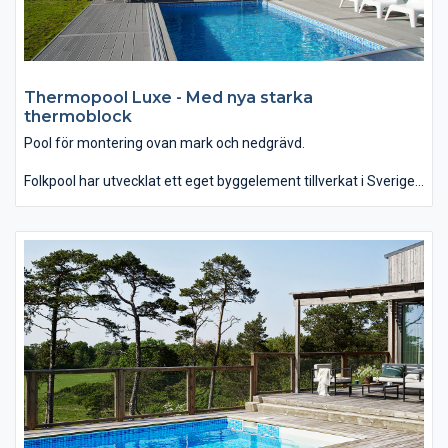
Thermopool Luxe - Med nya starka
thermoblock
Pool för montering ovan mark och nedgrävd.
Folkpool har utvecklat ett eget byggelement tillverkat i Sverige
och speciellt anpassat till Thermopool. Med Thermopool Luxe
flexibla och starka konstruktion får du en hållbar pool som
passar även sluttande tomter. Det är tack vare poolens
konstruktion som Thermopool Luxe kan monteras fristående
ovan mark och placeras nedgrävd i mark.
Dessutom får du tack vare den hårda insidan på de nya
thermoblocken skydd mot avtryck och skador.