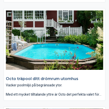
tack vare sin starka konstruktion kan placeras både i mark och
ovan mark.
Folkpool Garden ovan mark pool klarar av ensidigt jordtryck,
d.v.s den kraft som uppstår när poolen är tömd på vatten, till
skillnad från pooler ovan mark i plåt.
Octo träpool ditt drömrum utomhus
Vacker poolmiljö på begränsade ytor.
Med ett mycket tilltalande yttre är Octo det perfekta valet för
dig som är ute efter de bästa förutsättningarna för att skapa
ditt drömrum utomhus.