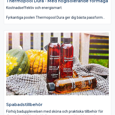
Thermopool Dura - Med högisolerande förmåga
Kostnadseffektiv och energismart.
Fyrkantiga poolen Thermopool Dura ger dig bästa passform
och bäst skydd med högisolerande förmåga.
Om du önskar dig en pool med ett större baddjup eller ett udda
mått så är Thermopool lösningen för dig. Thermopool har en
flexibilitet som få pooler påmarknaden kan mäta sig med.
Spabadstillbehör
Förhöj badupplevelsen med sköna och praktiska tillbehör för