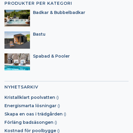
PRODUKTER PER KATEGORI
Badkar & Bubbelbadkar
Bastu
Spabad & Pooler
NYHETSARKIV
Kristallklart poolvatten
()
Energismarta lösningar
()
Skapa en oas i trädgården
()
Förläng badsäsongen
()
Kostnad för poolbygge
()