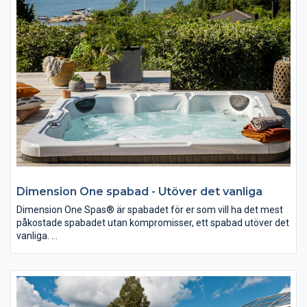
Folkpool Octo bjuder på fantastiskt samspel mellan form och
funktion. De vackert brutna hörnen gör att du får mer utrymme
runt poolen, vilket gör det lättare för dig att skapa en fin
poolmiljö även på något begränsade ytor.
Dimension One spabad - Utöver det vanliga
Dimension One Spas® är spabadet för er som vill ha det mest
påkostade spabadet utan kompromisser, ett spabad utöver det
vanliga.
Dimension One Spas® har tillverkat Spa i över 40 år och leder
utvecklingen när det gäller ergonomi och funktioner. Med flest
patent i branschen hittar du bättre lösningar för rening och
massage