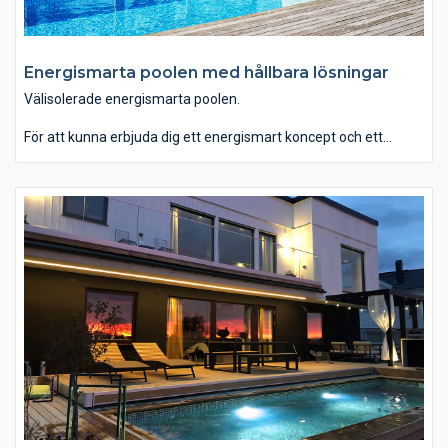
Energismarta poolen med hållbara lösningar
Välisolerade energismarta poolen.
För att kunna erbjuda dig ett energismart koncept och ett
bättre val för miljön, har vi genomfört en energiberäkning av
isoleringsvärdet på olika poolstommar.
Tack vare utfallet från denna energiberäkning har vi skapat ett
energismart poolpaket med Dura poolstomme och
energismarta tillbehör. Helt enkelt en hållbar lösning till just din
pool.