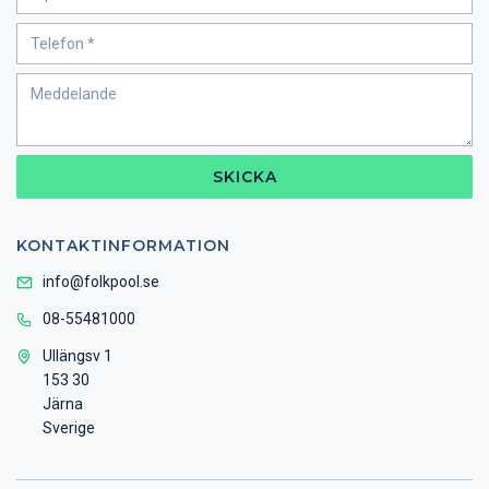
SKICKA
KONTAKTINFORMATION
info@folkpool.se
08-55481000
Ullängsv 1
153 30
Järna
Sverige