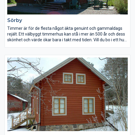
Sörby
Timmer är för de flesta något äkta genuint och gammaldags
rejält. Ett välbyggt timmerhus kan stå i mer än 500 år och dess
skönhet och värde ökar bara i takt med tiden. Vill du bo i ett hus
som ger den rätta timmerkänslan och på samma gång har en
låg energiförbrukning? Ett hus som kommer att bringa glädje
för dig och kommande generationer. Att bygga i timmer ger
ökat utrymme för egna idéer vår tillverkning är inte bunden av
färdiga element eller serieproduktion – så ändra gärna. Vi
bygger också efter beställarens ritning eller omarbetar våra
standardtyper enligt önskemål.