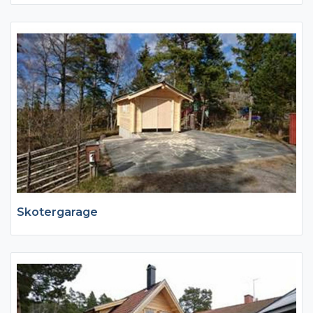
låg energiförbrukning? Ett hus som kommer att bringa glädje
för dig och kommande generationer. Att bygga i timmer ger
ökat utrymme för egna idéer vår tillverkning är inte bunden av
färdiga element eller serieproduktion – så ändra gärna. Vi
bygger också efter beställarens ritning eller omarbetar våra
standardtyper enligt önskemål.
Skotergarage