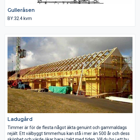
Gulleråsen
BY:32.4 kvm
Ladugård
Timmer är för de flesta något äkta genuint och gammaldags
rejält. Ett välbyggt timmerhus kan stå i mer än 500 år och dess
skönhet och värde ökar bara i takt med tiden. Vill du bo i ett hus