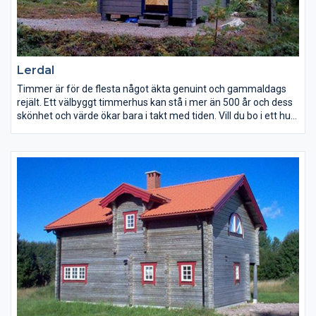
Lerdal
Timmer är för de flesta något äkta genuint och gammaldags
rejält. Ett välbyggt timmerhus kan stå i mer än 500 år och dess
skönhet och värde ökar bara i takt med tiden. Vill du bo i ett hus
som ger den rätta timmerkänslan och på samma gång har en
låg energiförbrukning? Ett hus som kommer att bringa glädje
för dig och kommande generationer. Att bygga i timmer ger
ökat utrymme för egna idéer vår tillverkning är inte bunden av
färdiga element eller serieproduktion – så ändra gärna. Vi
bygger också efter beställarens ritning eller omarbetar våra
standardtyper enligt önskemål.