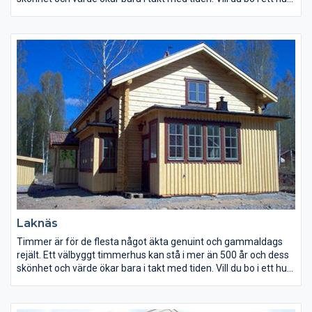
som ger den rätta timmerkänslan och på samma gång har en
låg energiförbrukning? Ett hus som kommer att bringa glädje
för dig och kommande generationer. Att bygga i timmer ger
ökat utrymme för egna idéer vår tillverkning är inte bunden av
färdiga element eller serieproduktion – så ändra gärna. Vi
bygger också efter beställarens ritning eller omarbetar våra
standardtyper enligt önskemål.
Laknäs
Timmer är för de flesta något äkta genuint och gammaldags
rejält. Ett välbyggt timmerhus kan stå i mer än 500 år och dess
skönhet och värde ökar bara i takt med tiden. Vill du bo i ett hus
som ger den rätta timmerkänslan och på samma gång har en
låg energiförbrukning? Ett hus som kommer att bringa glädje
för dig och kommande generationer. Att bygga i timmer ger