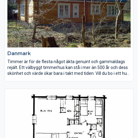
Danmark
Timmer är för de flesta något äkta genuint och gammaldags
rejält. Ett välbyggt timmerhus kan stå i mer än 500 år och dess
skönhet och värde ökar bara i takt med tiden. Vill du bo i ett hus
som ger den rätta timmerkänslan och på samma gång har en
låg energiförbrukning? Ett hus som kommer att bringa glädje
för dig och kommande generationer. Att bygga i timmer ger
ökat utrymme för egna idéer vår tillverkning är inte bunden av
färdiga element eller serieproduktion – så ändra gärna. Vi
bygger också efter beställarens ritning eller omarbetar våra
standardtyper enligt önskemål.