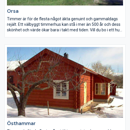
Orsa
Timmer är för de flesta något äkta genuint och gammaldags
rejält. Ett välbyggt timmerhus kan stå i mer än 500 år och dess
skönhet och värde ökar bara i takt med tiden. Vill du bo i ett hus
som ger den rätta timmerkänslan och på samma gång har en
låg energiförbrukning? Ett hus som kommer att bringa glädje
för dig och kommande generationer. Att bygga i timmer ger
ökat utrymme för egna idéer vår tillverkning är inte bunden av
färdiga element eller serieproduktion – så ändra gärna. Vi
bygger också efter beställarens ritning eller omarbetar våra
standardtyper enligt önskemål.
Östhammar