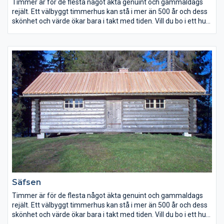
Timmer är för de flesta något äkta genuint och gammaldags
rejält. Ett välbyggt timmerhus kan stå i mer än 500 år och dess
skönhet och värde ökar bara i takt med tiden. Vill du bo i ett hus
som ger den rätta timmerkänslan och på samma gång har en
låg energiförbrukning? Ett hus som kommer att bringa glädje
för dig och kommande generationer. Att bygga i timmer ger
ökat utrymme för egna idéer vår tillverkning är inte bunden av
färdiga element eller serieproduktion – så ändra gärna. Vi
bygger också efter beställarens ritning eller omarbetar våra
standardtyper enligt önskemål.
Säfsen
Timmer är för de flesta något äkta genuint och gammaldags
rejält. Ett välbyggt timmerhus kan stå i mer än 500 år och dess
skönhet och värde ökar bara i takt med tiden. Vill du bo i ett hus
som ger den rätta timmerkänslan och på samma gång har en