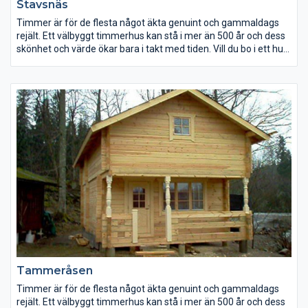
Stavsnäs
Timmer är för de flesta något äkta genuint och gammaldags
rejält. Ett välbyggt timmerhus kan stå i mer än 500 år och dess
skönhet och värde ökar bara i takt med tiden. Vill du bo i ett hus
som ger den rätta timmerkänslan och på samma gång har en
låg energiförbrukning? Ett hus som kommer att bringa glädje
för dig och kommande generationer. Att bygga i timmer ger
ökat utrymme för egna idéer vår tillverkning är inte bunden av
färdiga element eller serieproduktion – så ändra gärna. Vi
bygger också efter beställarens ritning eller omarbetar våra
standardtyper enligt önskemål.
Tammeråsen
Timmer är för de flesta något äkta genuint och gammaldags
rejält. Ett välbyggt timmerhus kan stå i mer än 500 år och dess