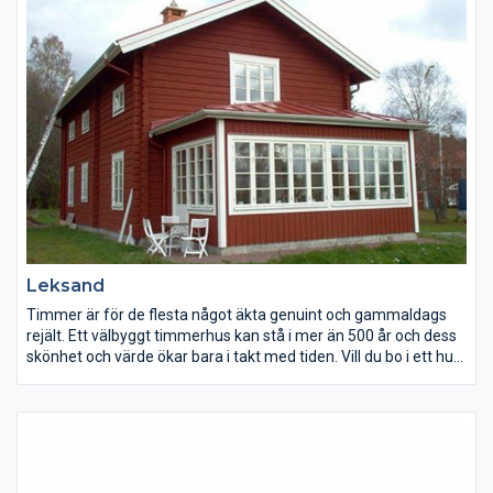
ökat utrymme för egna idéer vår tillverkning är inte bunden av
färdiga element eller serieproduktion – så ändra gärna. Vi
bygger också efter beställarens ritning eller omarbetar våra
standardtyper enligt önskemål.
Leksand
Timmer är för de flesta något äkta genuint och gammaldags
rejält. Ett välbyggt timmerhus kan stå i mer än 500 år och dess
skönhet och värde ökar bara i takt med tiden. Vill du bo i ett hus
som ger den rätta timmerkänslan och på samma gång har en
låg energiförbrukning? Ett hus som kommer att bringa glädje
för dig och kommande generationer. Att bygga i timmer ger
ökat utrymme för egna idéer vår tillverkning är inte bunden av
färdiga element eller serieproduktion – så ändra gärna. Vi
bygger också efter beställarens ritning eller omarbetar våra