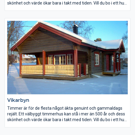
skönhet och värde ökar bara i takt med tiden. Vill du bo i ett hus
som ger den rätta timmerkänslan och på samma gång har en
låg energiförbrukning? Ett hus som kommer att bringa glädje
för dig och kommande generationer. Att bygga i timmer ger
ökat utrymme för egna idéer vår tillverkning är inte bunden av
färdiga element eller serieproduktion – så ändra gärna. Vi
bygger också efter beställarens ritning eller omarbetar våra
standardtyper enligt önskemål.
Vikarbyn
Timmer är för de flesta något äkta genuint och gammaldags
rejält. Ett välbyggt timmerhus kan stå i mer än 500 år och dess
skönhet och värde ökar bara i takt med tiden. Vill du bo i ett hus
som ger den rätta timmerkänslan och på samma gång har en
låg energiförbrukning? Ett hus som kommer att bringa glädje