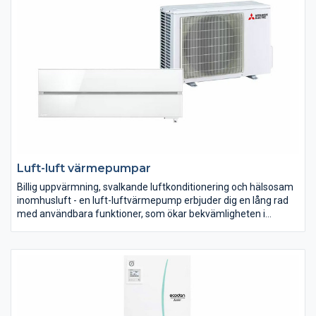
frånluftsvärmepumpen också är bra för miljön.
Luft-luft värmepumpar
Billig uppvärmning, svalkande luftkonditionering och hälsosam
inomhusluft - en luft-luftvärmepump erbjuder dig en lång rad
med användbara funktioner, som ökar bekvämligheten i
hemmet.
Luft-luftvärmepumpen är det perfekta komplementet för dig
med direktverkande el, som vill bidra till en bättre miljö och
dessutom spara pengar. Luft-luftvärmepumpen utnyttjar
förnyelsebar energi och kan minska dina
uppvärmningskostnader med över 50 %. Dagens luft-