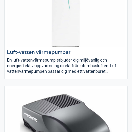
luftvärmepumpar är mycket effektiva och kan ge mycket
värme, även när det är riktigt kallt ute. De är också väl
anpassade till vårt nordiska klimat och tål både fukt och kyla.
Luft-vatten värmepumpar
En luft-vattenvärmepump erbjuder dig miljövänlig och
energieffektiv uppvärmning direkt från utomhusluften. Luft-
vattenvärmepumpen passar dig med ett vattenburet
uppvärmningssystem, som vill ha lättskött uppvärmning med
låga omkostnader.
Luft-vattenvärmepumparnas besparingsmöjligheter är idag
mycket stora. Samtidigt är investeringskostnaden
förhållandevis låg. Detta innebär att du får en kort
återbetalningstid på din investering. Oavsett om du är mer
intresserad av att spara pengar, eller bidra till en bättre miljö, är
luft-vattenvärmepumpen ett naturligt val.