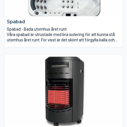
Spabad
Spabad - Bada utomhus året runt
Våra spabad är utrustade med bra isolering för att kunna stå
utomhus året runt. För visst är det skönt att förgylla kalla och
ruskiga vinterdagar genom att krypa ned i ett varmt bubblande
bad? Eller efter en stressig dag på jobbet, där ett utespa är en
perfekt lösning för både kropp och själ med många
hälsosamma fördelar. På sommaren kan du istället använda
ditt spabad som ett svalkande bubbelbad, eller låta vattnet
värmas av solens strålar.