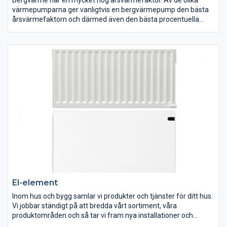
värmepumparna ger vanligtvis en bergvärmepump den bästa
årsvärmefaktorn och därmed även den bästa procentuella
besparingen.
Ett bergvärmesystem kräver knappt underhåll och har väldigt
låga driftskostnader. När du väl ha investerat i bergvärme är det
bara att spara pengar.
El-element
Inom hus och bygg samlar vi produkter och tjänster för ditt hus.
Vi jobbar ständigt på att bredda vårt sortiment, våra
produktområden och så tar vi fram nya installationer och
tjänster, som vi försöker erbjuda i så stora delar av Sverige som