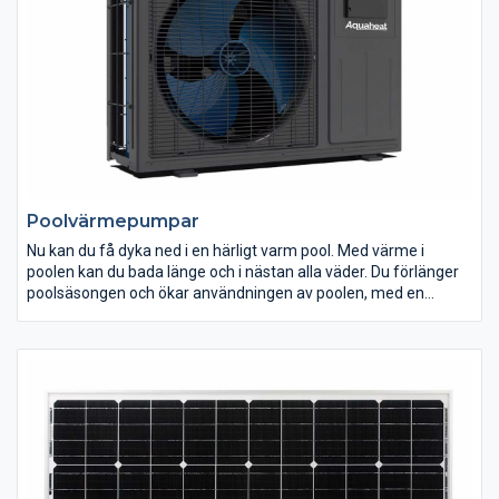
du inte är hemma och vill undvika oönskade besök.
Poolvärmepumpar
Nu kan du få dyka ned i en härligt varm pool. Med värme i
poolen kan du bada länge och i nästan alla väder. Du förlänger
poolsäsongen och ökar användningen av poolen, med en
energisnål poolvärmepump. Hitta din poolvärmepump hos oss
på Polarpumpen!
Poolvärmepump är det populäraste sättet att värma pooler. En
överväldigande majoritet av de svenskar som har pool, har
förstått pålitligheten och energieffektiviteten hos poolvärmen.
Med en poolvärmepump, får du härlig värme i poolen, men till
en förvånansvärt låg omkostnad. Eftersom poolvärmepumpen
är energisnål, utgör den dessutom ett mycket bra val för miljön.