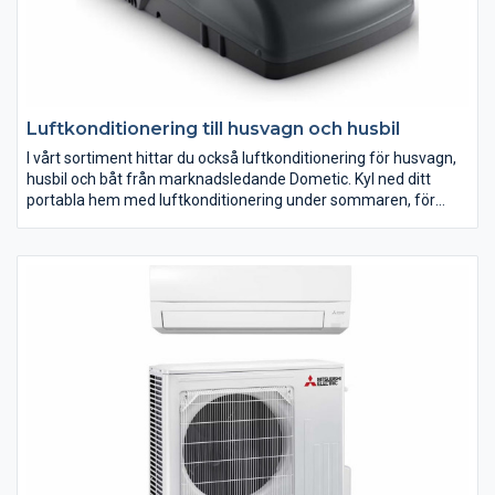
Luftkonditionering till husvagn och husbil
I vårt sortiment hittar du också luftkonditionering för husvagn,
husbil och båt från marknadsledande Dometic. Kyl ned ditt
portabla hem med luftkonditionering under sommaren, för
ökad bekvämlighet under semestern. Dometics
luftkonditioneringsapparater, ger även värme, vilket ger dig en
möjlighet att förlänga säsongen i din husvagn eller husbil.
Dometics luftkonditionering kan kopplas in på campingplatser i
hela Europa.
Hitta din luftkonditionering hos oss på Polarpumpen, till
marknadens bästa priser!