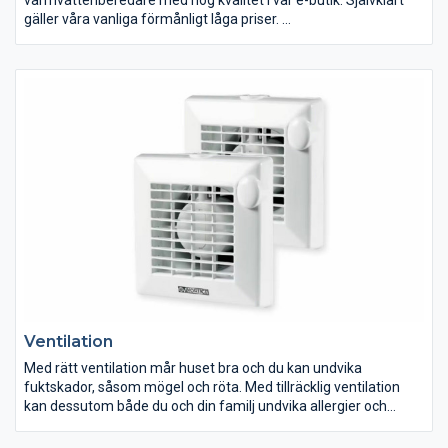
gäller våra vanliga förmånligt låga priser.
Eftersom vi säljer olika typer av värmepumpar, är det naturligt
att vi även erbjuder dig varmvattenberedare i vårt sortiment.
Våra varmvattenberedare passar till de flesta värmepumparna,
men även en rad andra värmekällor. De är dessutom
kompatibla med de flesta stora märkena på marknaden,
såsom Bosch, LG, Panasonic, Mitsubishi, Nibe, Thermia och IVT.
Behöver du byta varmvattenberedare, kan du hitta den hos oss.
Ventilation
Med rätt ventilation mår huset bra och du kan undvika
fuktskador, såsom mögel och röta. Med tillräcklig ventilation
kan dessutom både du och din familj undvika allergier och
andra hälsoproblem, som huvudvärk. Få en friskare familj och
ett friskare hem med god ventilation.