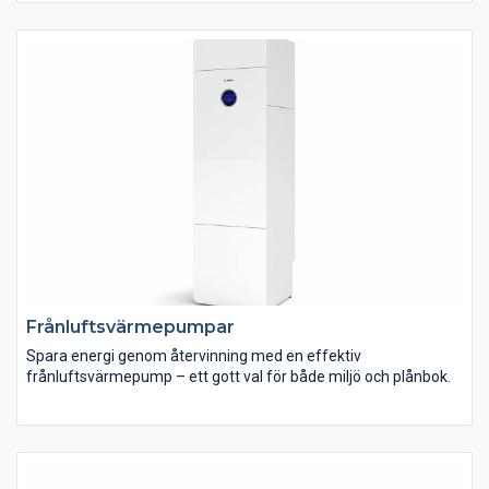
möjligt. Allt för att kunna erbjuda dig praktiska helhetslösningar
för ditt hem.
Frånluftsvärmepumpar
Spara energi genom återvinning med en effektiv
frånluftsvärmepump – ett gott val för både miljö och plånbok.
Med en frånluftsvärmepump byts din inomhusluft ut, men
värmen stannar kvar i hemmet. På så vis använder du samma
värme om och om igen, vilket naturligtvis ger en stor besparing.
Återvinning av energi gör naturligtvis att