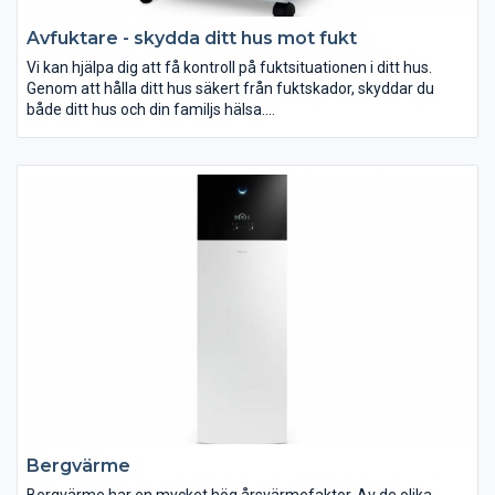
Avfuktare - skydda ditt hus mot fukt
Vi kan hjälpa dig att få kontroll på fuktsituationen i ditt hus.
Genom att hålla ditt hus säkert från fuktskador, skyddar du
både ditt hus och din familjs hälsa.
Det svenska klimatet innebär stora påfrestningar för ditt hus.
Både temperatur och luftfuktighet uppvisar stora variationer.
Fukt på vind och i krypgrund är mycket vanligt, samtidigt som
dessa problem vanligen inte omfattas av vanliga försäkringar.
Bergvärme
Bergvärme har en mycket hög årsvärmefaktor. Av de olika