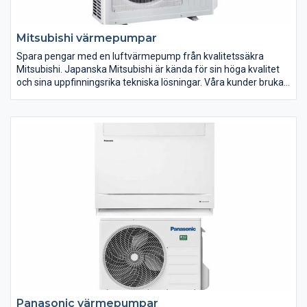
Mitsubishi värmepumpar
Spara pengar med en luftvärmepump från kvalitetssäkra
Mitsubishi. Japanska Mitsubishi är kända för sin höga kvalitet
och sina uppfinningsrika tekniska lösningar. Våra kunder brukar
alltid vara mycket nöjda med Mitsubishi – bli det du också!
Mitsubishis luftvärmepumpar toppar resultaten i
Energimyndighetens tester av luftvärmepumpar, vilket visar att
de avancerade tekniska lösningarna ger utdelning.
Luftvärmepumparna erbjuder dig en hög effekt, och med sin
utmärkta kvalitet, gör de det dessutom länge.
Panasonic värmepumpar