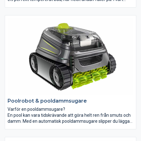
sortiment av pooler, hittar du lätt en pool som passar i just din
trädgård.
Bad för hela familjen
En pool står särskilt högt på barnfamiljens önskelista. Poolen är
ett härligt tidsfördriv för hela familjen. Poolen är perfekt för dig
som vill att barnen ska vara ute och röra på sig och visst är det
även härligt för föräldrarna att ibland ta sig ett dopp.
Poolrobot & pooldammsugare
Varför en pooldammsugare?
En pool kan vara tidskrävande att göra helt ren från smuts och
damm. Med en automatisk pooldammsugare slipper du lägga
onödig tid och energi på rengöring och kan lägga mer tid på det
som du tycker är roligt. Kanske har du redan en automatisk
dammsugare till hemmet eller robotgräsklippare till trädgården,