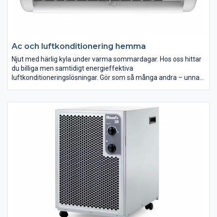
Ac och luftkonditionering hemma
Njut med härlig kyla under varma sommardagar. Hos oss hittar
du billiga men samtidigt energieffektiva
luftkonditioneringslösningar. Gör som så många andra – unna
dig härlig svalka i sommar!
Du och din familj sover bättre, om det är svalt i sovrummen.
Med bättre sömn är det lättare att hålla humöret uppe under
dagarna, och ni får gott om energi till att hitta på roliga saker
tillsammans, och verkligen njuta av den fantastiska årstid
sommaren är. Låt hemmet bli en fristad, där ni kan vila ut under
varma dagar och sova gott under svettiga nätter.