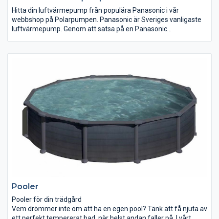
Hitta din luftvärmepump från populära Panasonic i vår
webbshop på Polarpumpen. Panasonic är Sveriges vanligaste
luftvärmepump. Genom att satsa på en Panasonic
luftvärmepump, kan du känna dig trygg med att du satsar på
ett säkert kort.
Panasonic har många olika modeller som passar olika typer av
bostäder. I vårt sortiment har vi allt från små enkla Panasonic
luftvärmepumpar, som passar i det lilla fritidshuset till kraftiga
luftvärmepumpar till den större villan. Tack vare Panasonics
omfattande sortiment, brukar alla kunna hitta en Panasonic
luftvärmepump som passar perfekt.
Pooler
Pooler för din trädgård
Vem drömmer inte om att ha en egen pool? Tänk att få njuta av
ett perfekt tempererat bad, när helst andan faller på. I vårt