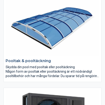
varför inte automatisera din poolrengöring också?
Pooltak & pooltäckning
Skydda din pool med pooltak eller pooltäckning
Någon form av pooltak eller pooltäckning är ett nödvändigt
pooltillbehör och har många fördelar. Du sparar tid på rengöring
genom att skydda poolen från löv, smuts och regnvatten. När
regnvatten faller i poolen kan pH-värdet försuras och du
behöver kanske tillsätta mycket kemikalier för rengöring, med
ett pooltak slipper du det och kan lägga din tid på roligare saker.
Du slipper dessutom oroa dig för att barnen eller djuren ska
trilla i vattnet när du inte har koll, och du kan låsa dörrarna ifall