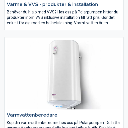
Värme & VVS - produkter & installation
Behöver du hjälp med VVS? Hos oss på Polarpumpen hittar du
produkter inom VVS inklusive installation till rätt pris. Gör det
enkelt för dig med en helhetslösning. Varmt vatten är en
förutsättning i våra hem. Vi använder det varma vattnet för att
hålla oss själva och huset rena. Här hittar du praktiska lösningar
för varmt vatten.
Varmvattenberedare
Köp din varmvattenberedare hos oss på Polarpumpen. Du hittar
varmvattenberedare med hög kvalitet i vår e-butik. Självklart