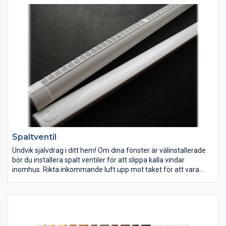
Självlåsande-mekanism möjliggör att stoppa tyget i varje
position.
Spaltventil
Undvik självdrag i ditt hem! Om dina fönster är välinstallerade
bör du installera spalt ventiler för att slippa kalla vindar
inomhus. Rikta inkommande luft upp mot taket för att vara
säker på att luften från din spaltventil blandar sig med
rumsluften innan den sprids vidare.