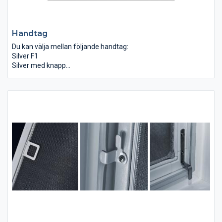
Handtag
Du kan välja mellan följande handtag:
Silver F1
Silver med knapp
Silver med lås
Barnsäkra handtag
Rekpol erbjuder nu barnsäkra handtag. Handtag med knappar
som kräver att man först trycker på knapparna innan
handtaget vrids. Detta utgör ett hinder för nyfikna barn.