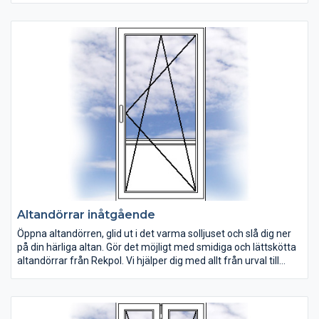
kan anpassa efter dina preferenser.
Altandörrar inåtgående
Öppna altandörren, glid ut i det varma solljuset och slå dig ner
på din härliga altan. Gör det möjligt med smidiga och lättskötta
altandörrar från Rekpol. Vi hjälper dig med allt från urval till
leverans och montering av dina altandörr. Många av våra
altandörrar är utrustade med dreh/kipp-funktion och kan
öppnas i överkant. Altandörr helglas eller med standard
bröstning av vit PVC. Kan beställas som vänster- eller