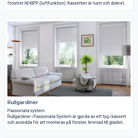
fönstret till KIPP (luftfunktion). Kassetten är tunn och diskret
och harmonierar perfekt med fönstret. Vi har persienner i så
gott som i alla färger. Våra horisontella persienner är tillverkade
i aluminium och har manuell omställning. Persiennerna
levereras i bredderna 16-25 mm. Produkten måttanpassas
direkt i fabrik och du behöver inte kontrollmäta.
Rullgardiner
Passionata system
Rullgardiner i Passionata System är gjorda av ett tyg i kassett
och avsedda för att monteras på fönster, limmad till glaslist.
De rekommenderas för pvc fönster med en slät yta.
Passionata system är tillgängligt i Dag/Natt version.