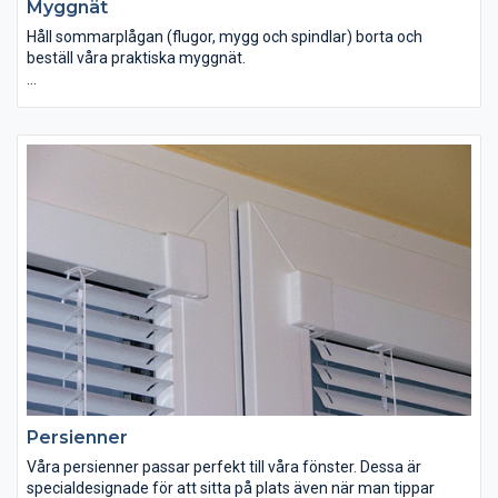
Myggnät
Håll sommarplågan (flugor, mygg och spindlar) borta och
beställ våra praktiska myggnät.
Myggnäten för Rekpols fönster och dörrar är mycket praktiska
eftersom du kan ha det i ditt fönster hela tiden. Du kan alltså
stänga fönstret och behålla myggnätet i. Myggnätet behöver
inte tas bort vid varje användningstillfälle. Rekpols myggnät för
fönster och dörrar kan måttbeställas så det passar dina fönster
exakt. Våra myggnät passar till våra pvc fönster, pvc
altandörrar och till skjutdörrar.
Persienner
Våra persienner passar perfekt till våra fönster. Dessa är
specialdesignade för att sitta på plats även när man tippar