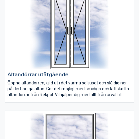
högerhängd.
Altandörrar utåtgående
Öppna altandörren, glid ut i det varma solljuset och slå dig ner
på din härliga altan. Gör det möjligt med smidiga och lättskötta
altandörrar från Rekpol. Vi hjälper dig med allt från urval till
leverans och montering av dina altandörr. Många av våra
altandörrar är utrustade med dreh/kipp-funktion och kan
öppnas i överkant. Altandörr helglas eller med standard
bröstning av vit PVC. Kan beställas som vänster- eller
högerhängd.