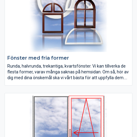
Fönster med fria former
Runda, halvrunda, trekantiga, kvartsfönster. Vi kan tillverka de
flesta former, varav många saknas på hemsidan. Om så, hör av
dig med dina önskemål ska vi vårt bästa för att uppfylla dem.
Det kan vara fönster med bågar, runda fönster, halvrunda
fönster, trekantiga fönster, kvartsfönster, med sned och rund
överkant, välj vilken form du vill med våra specialfönster. Vi
formar, designar och levererar dina fönster enligt dina
önskemål. Hör av dig till oss för att ta de första stegen mot ditt
måttanpassade fönster.