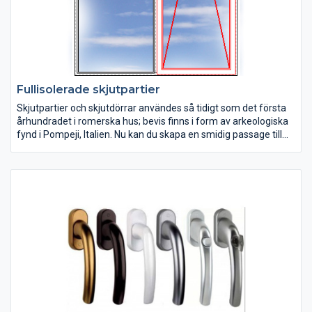
Fullisolerade skjutpartier
Skjutpartier och skjutdörrar användes så tidigt som det första
århundradet i romerska hus; bevis finns i form av arkeologiska
fynd i Pompeji, Italien. Nu kan du skapa en smidig passage till
uterummet eller altanen genom att köpa skjutpartier från
Rekpol Fönster. Dina skjutdörrar med fönster drar du lätt åt
sidan och ger ditt hem en direkt genomgång till trädgården. Ge
ditt hem en helt ny atmosfär med fantastiska möjligheter, bygg
en enkel koppling till naturen!