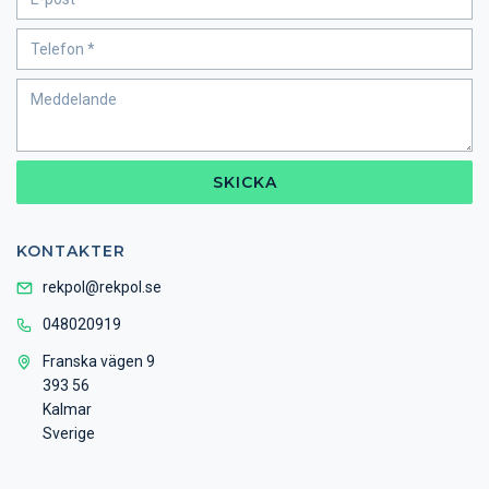
SKICKA
KONTAKTER
rekpol@rekpol.se
048020919
Franska vägen 9
393 56
Kalmar
Sverige