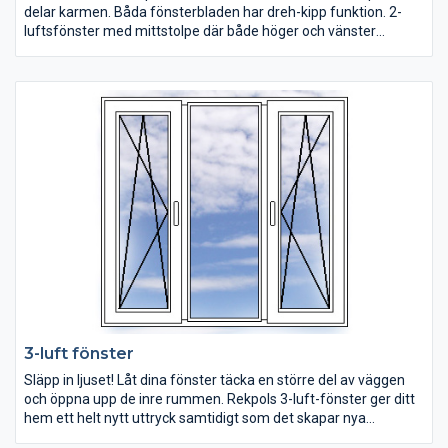
delar karmen. Båda fönsterbladen har dreh-kipp funktion. 2-
luftsfönster med mittstolpe där både höger och vänster
sektion kan öppnas som sidohängt och i överkant (dreh/kipp).
Båda sektionerna öppnas inåt.
Dimensioner mellan 800 - 2800mm i bredd och 400 - 1700mm i
höjd.
3-luft fönster
Släpp in ljuset! Låt dina fönster täcka en större del av väggen
och öppna upp de inre rummen. Rekpols 3-luft-fönster ger ditt
hem ett helt nytt uttryck samtidigt som det skapar nya
möjligheter. Välj fönster som passar ditt hem och som du lätt