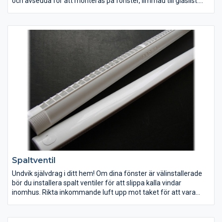
och avsedda för att monteras på fönster, limmad till glaslist.
De rekommenderas för pvc fönster med en slät yta.
Passionata system är tillgängligt i Dag/Natt version.
Självlåsande-mekanism möjliggör att stoppa tyget i varje
position.
Spaltventil
Undvik självdrag i ditt hem! Om dina fönster är välinstallerade
bör du installera spalt ventiler för att slippa kalla vindar
inomhus. Rikta inkommande luft upp mot taket för att vara
säker på att luften från din spaltventil blandar sig med
rumsluften innan den sprids vidare.