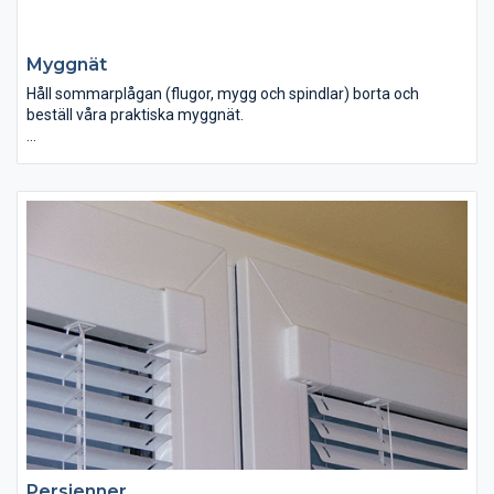
Myggnät
Håll sommarplågan (flugor, mygg och spindlar) borta och
beställ våra praktiska myggnät.
Myggnäten för Rekpols fönster och dörrar är mycket praktiska
eftersom du kan ha det i ditt fönster hela tiden. Du kan alltså
stänga fönstret och behålla myggnätet i. Myggnätet behöver
inte tas bort vid varje användningstillfälle. Rekpols myggnät för
fönster och dörrar kan måttbeställas så det passar dina fönster
exakt. Våra myggnät passar till våra pvc fönster, pvc
altandörrar och till skjutdörrar.
Persienner