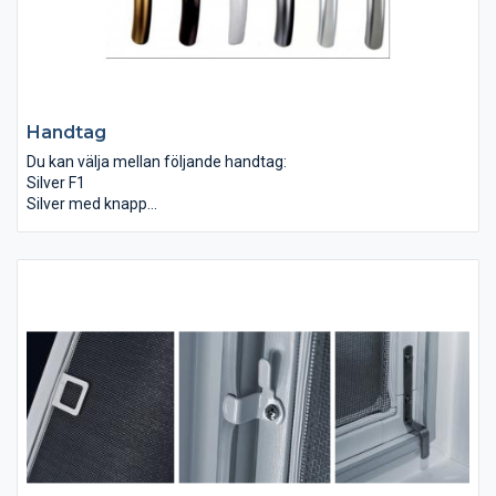
Handtag
Du kan välja mellan följande handtag:
Silver F1
Silver med knapp
Silver med lås
Barnsäkra handtag
Rekpol erbjuder nu barnsäkra handtag. Handtag med knappar
som kräver att man först trycker på knapparna innan
handtaget vrids. Detta utgör ett hinder för nyfikna barn.