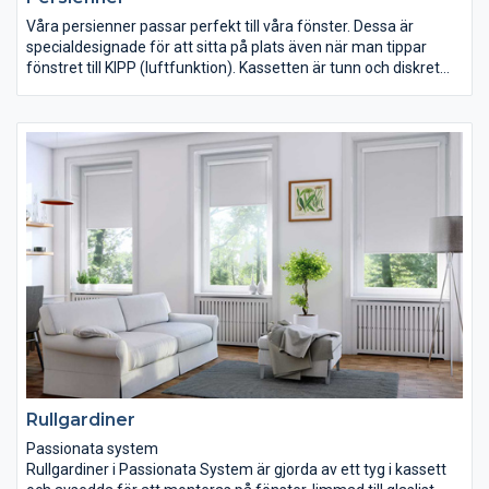
Våra persienner passar perfekt till våra fönster. Dessa är
specialdesignade för att sitta på plats även när man tippar
fönstret till KIPP (luftfunktion). Kassetten är tunn och diskret
och harmonierar perfekt med fönstret. Vi har persienner i så
gott som i alla färger. Våra horisontella persienner är tillverkade
i aluminium och har manuell omställning. Persiennerna
levereras i bredderna 16-25 mm. Produkten måttanpassas
direkt i fabrik och du behöver inte kontrollmäta.
Rullgardiner
Passionata system
Rullgardiner i Passionata System är gjorda av ett tyg i kassett