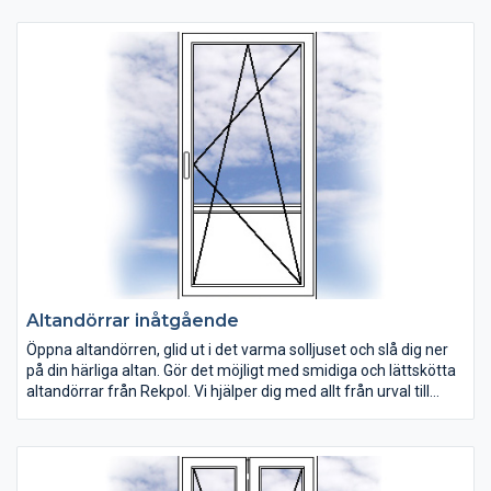
kan anpassa efter dina preferenser.
Altandörrar inåtgående
Öppna altandörren, glid ut i det varma solljuset och slå dig ner
på din härliga altan. Gör det möjligt med smidiga och lättskötta
altandörrar från Rekpol. Vi hjälper dig med allt från urval till
leverans och montering av dina altandörr. Många av våra
altandörrar är utrustade med dreh/kipp-funktion och kan
öppnas i överkant. Altandörr helglas eller med standard
bröstning av vit PVC. Kan beställas som vänster- eller