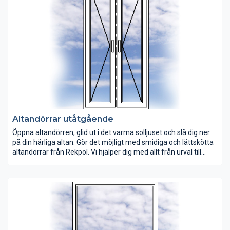
högerhängd.
Altandörrar utåtgående
Öppna altandörren, glid ut i det varma solljuset och slå dig ner
på din härliga altan. Gör det möjligt med smidiga och lättskötta
altandörrar från Rekpol. Vi hjälper dig med allt från urval till
leverans och montering av dina altandörr. Många av våra
altandörrar är utrustade med dreh/kipp-funktion och kan
öppnas i överkant. Altandörr helglas eller med standard
bröstning av vit PVC. Kan beställas som vänster- eller
högerhängd.