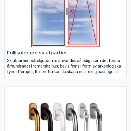
Fullisolerade skjutpartier
Skjutpartier och skjutdörrar användes så tidigt som det första
århundradet i romerska hus; bevis finns i form av arkeologiska
fynd i Pompeji, Italien. Nu kan du skapa en smidig passage till
uterummet eller altanen genom att köpa skjutpartier från
Rekpol Fönster. Dina skjutdörrar med fönster drar du lätt åt
sidan och ger ditt hem en direkt genomgång till trädgården. Ge
ditt hem en helt ny atmosfär med fantastiska möjligheter, bygg
en enkel koppling till naturen!