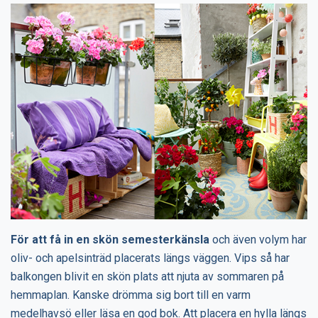
För att få in en skön semesterkänsla
och även volym har
oliv- och apelsinträd placerats längs väggen. Vips så har
balkongen blivit en skön plats att njuta av sommaren på
hemmaplan. Kanske drömma sig bort till en varm
medelhavsö eller läsa en god bok. Att placera en hylla längs