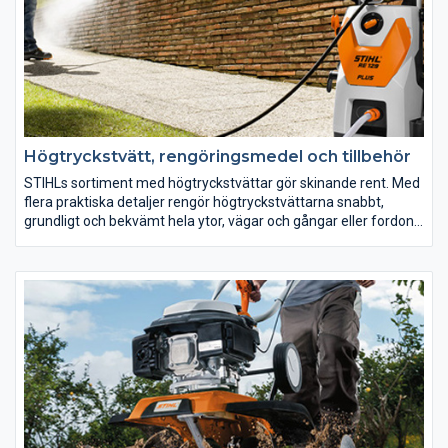
Högtryckstvätt, rengöringsmedel och tillbehör
STIHLs sortiment med högtryckstvättar gör skinande rent. Med
flera praktiska detaljer rengör högtryckstvättarna snabbt,
grundligt och bekvämt hela ytor, vägar och gångar eller fordon.
Vårt breda sortiment med tillbehör och olika rengöringsmedel
hjälper till att lösa speciella uppgifter.