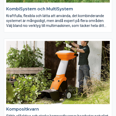
KombiSystem och MultiSystem
Kraftfulla, flexibla och lätta att använda, det kombinderande
systemet är mångsidigt, men ändå expert på flera områden.
Välj bland nio verktyg till multimaskinen, som täcker hela ditt
behov för bearbetning av gräsmattor och markytor. Våra tre
kombimaskiner har hela tio olika verktyg som täcker allt från
motorsågning till lövblåsning.
Kompositkvarn
Stihls effektiva och starka kompostkvarnar bearbetar naturligt