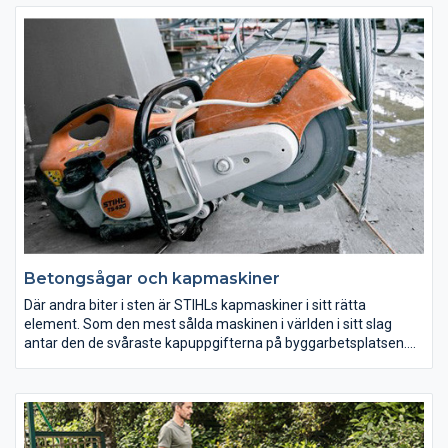
i sortimentet och laddas upp med våra starka laddare på nolltid.
Så sätt i batteriet, tryck på startknappen och börja använda
batteridrivna produkter redan idag.
Betongsågar och kapmaskiner
Där andra biter i sten är STIHLs kapmaskiner i sitt rätta
element. Som den mest sålda maskinen i världen i sitt slag
antar den de svåraste kapuppgifterna på byggarbetsplatsen.
De grå-orangea kraftpaketen övertygar med modern och
tillförlitlig teknik och optimal driftsekonomi. Med den nya
betongsågen har STIHLs kapmaskiner fått det perfekta
komplementet: GS 461 får högsta betyg med hög skäreffekt,
låg vikt och en konstruktion som gör att den kommer åt överallt.