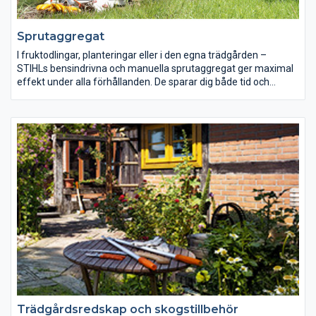
Sprutaggregat
I fruktodlingar, planteringar eller i den egna trädgården –
STIHLs bensindrivna och manuella sprutaggregat ger maximal
effekt under alla förhållanden. De sparar dig både tid och
arbete vid spridning av gödning, plantskyddsmedel och fröer.
Man vill ju skörda det man sår.
Trädgårdsredskap och skogstillbehör