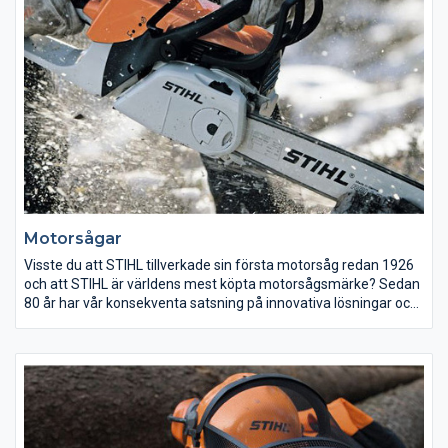
räckvidd oumbärliga hjälpredor vid beskärning högt uppe i
trädkronorna.
Motorsågar
Visste du att STIHL tillverkade sin första motorsåg redan 1926
och att STIHL är världens mest köpta motorsågsmärke? Sedan
80 år har vår konsekventa satsning på innovativa lösningar och
kvalitet gett oss den positionen vi har idag. Att välja rätt
motorsåg är inte lätt. Det finns många olika märken och en
uppsjö olika modeller. Varför skall du välja en STIHL och vilken?
Mycket beror på vad du skall använda sågen till och hur ofta. I
vårt sortiment finns en motorsåg för varje arbetsuppgift: från
den minsta kompaktsågen upp till den allra starkaste
proffssågen. I vår online produktkatalog hittar du mer