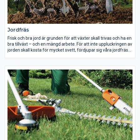
Jordfräs
Frisk och bra jord är grunden för att växter skall trivas och ha en
bra tillväxt – och en mängd arbete. För att inte uppluckringen av
jorden skall kosta för mycket svett, fördjupar sig våra jordfräsar
i uppluckring, blandning och plogning, medan du bestämmer
riktningen.