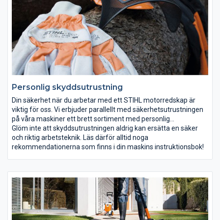
information om varje modell eller besök din närmaste STIHL
Servande Fackhandlare, som gärna hjälper dig.
Personlig skyddsutrustning
Din säkerhet när du arbetar med ett STIHL motorredskap är
viktig för oss. Vi erbjuder parallellt med säkerhetsutrustningen
på våra maskiner ett brett sortiment med personlig
skyddsutrustning. Skyddsutrustningen skall inte bara vara ett
Glöm inte att skyddsutrustningen aldrig kan ersätta en säker
skydd mot skador, den skall också skydda mot väder och vind,
och riktig arbetsteknik. Läs därför alltid noga
samtidigt som den skall vara bekväm att ha på sig. Bara den
rekommendationerna som finns i din maskins instruktionsbok!
som känner sig bekväm i sin skyddsutrustning arbetar
avslappnat och då i förlängningen säkert. Din Servande
Fackhandlare hjälper dig gärna.