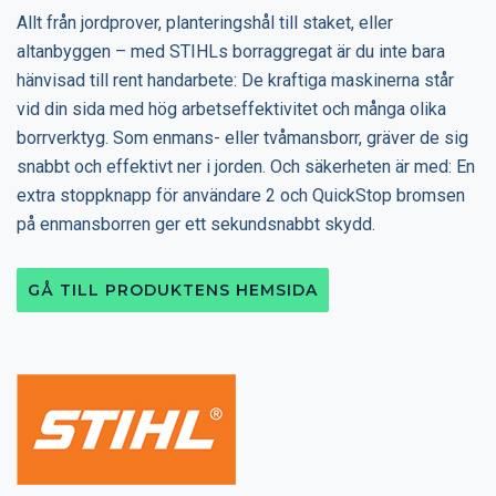
Allt från jordprover, planteringshål till staket, eller
altanbyggen – med STIHLs borraggregat är du inte bara
hänvisad till rent handarbete: De kraftiga maskinerna står
vid din sida med hög arbetseffektivitet och många olika
borrverktyg. Som enmans- eller tvåmansborr, gräver de sig
snabbt och effektivt ner i jorden. Och säkerheten är med: En
extra stoppknapp för användare 2 och QuickStop bromsen
på enmansborren ger ett sekundsnabbt skydd.
GÅ TILL PRODUKTENS HEMSIDA