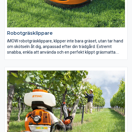
Robotgräsklippare
iMOW robotgräsklippare, klipper inte bara gräset, utan tar hand
om skötseln åt dig, anpassad efter din trädgård. Extremt
snabba, enkla att använda och en perfekt klippt gräsmatta.
Medan iMOW klipper med sin solida biokniv, finfördelar den
gräsklippet som återförds till din gräsmatta som naturlig
gödsel. När jobbet är gjort eller batteriet behöver laddas, kör
robotklipparen tillbaka till dockningsstationen. Och eftersom
iMOW jobbar så snabbt, så kan du njuta av din gräsmatta fullt
ut. Alla iMOW robotgräsklippare med ett C i modellnamnet
kommer med app-styrning så att du har full kontroll över din
robotklippare direkt i din smarttelefon eller surfplatta.