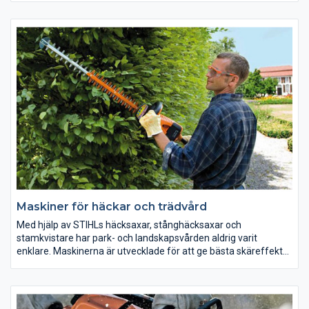
upp igen med våra maskiner. Skapa ordning och reda runt hus, i
parker, arenor, gator m.m. med lövblåsar och lövsugar från
STIHL.
Maskiner för häckar och trädvård
Med hjälp av STIHLs häcksaxar, stånghäcksaxar och
stamkvistare har park- och landskapsvården aldrig varit
enklare. Maskinerna är utvecklade för att ge bästa skäreffekt
och bekvämt arbete i alla lägen. STIHLs häcksaxar är
specialister på tätväxande och extremt långa häckar. Överallt
där häcksaxen inte räcker till kommer stånghäcksaxarna från
STIHL till sin rätt. STIHLs stamkvistare är med sin otroliga