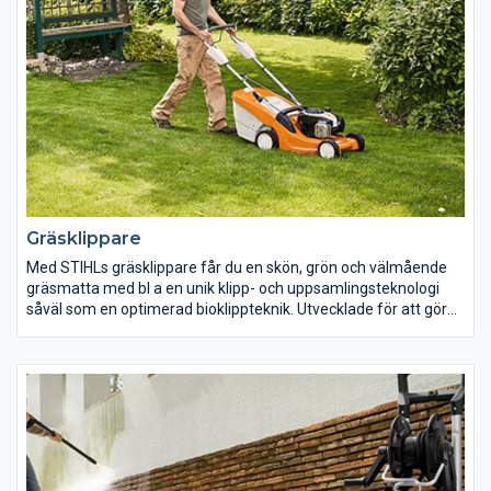
Speciellt vid håltagning i väggar och kapning av rör i trånga
utrymmen visar den sig från sin bästa sida.
Gräsklippare
Med STIHLs gräsklippare får du en skön, grön och välmående
gräsmatta med bl a en unik klipp- och uppsamlingsteknologi
såväl som en optimerad bioklippteknik. Utvecklade för att göra
jobbet så enkelt som möjligt för dig med perfektion och kvalitet.
Oavsett om du vill bioklippa eller samla upp, ha en el-, batteri
eller bensinklippare – STIHL har en gräsklippare för dig.