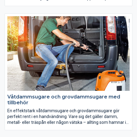
det gäller röjning i skog och mark, i svårtillgänglig terräng och
överallt där gräsklipparen inte kommer åt där kommer STIHLs
trimrar och röjsågar till sin rätt. Beroende på motoreffekt och
skärverktyg klarar dessa maskiner allt från kantputsning längs
rabatter och gångar till utgallring i skogspartier. I vår online
produktkatalog hittar du mer information om varje modell eller
besök din närmaste STIHL Servande Fackhandlare, som gärna
hjälper dig.
Våtdammsugare och grovdammsugare med
tillbehör
En effektstark våtdammsugare och grovdammsugare gör
perfekt rent i en handvändning. Vare sig det gäller damm,
metall- eller träspån eller någon vätska – allting som hamnar i
vägen för dammsugarens munstycke, slukas utan problem.
Med våra praktiska tillbehör till våt- och grovdammsugare löser