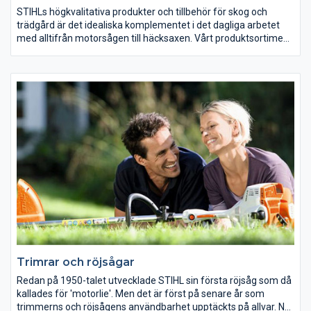
STIHLs högkvalitativa produkter och tillbehör för skog och
trädgård är det idealiska komplementet i det dagliga arbetet
med alltifrån motorsågen till häcksaxen. Vårt produktsortiment
av trädgårdstillbehör och skogstillbehör lämpar sig både för
proffs och amatörer. Utbudet innefattar allt från filutrustning,
kilar, yxor, mät- och märkvertyg till sågbockar, sekatörer och
kvistsaxar.
Trimrar och röjsågar
Redan på 1950-talet utvecklade STIHL sin första röjsåg som då
kallades för 'motorlie'. Men det är först på senare år som
trimmerns och röjsågens användbarhet upptäckts på allvar. När