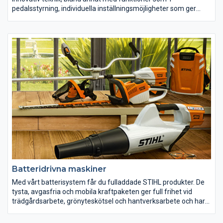
pedalsstyrning, individuella inställningsmöjligheter som ger
högsta körkomfort, alla funktioner överblickas direkt från
förarsätet och mycket mer. Den perfekta hjälpen när stora
gräsmattor skall klippas. STIHLs åkgräsklippare ger en suverän
hantering med fascinerande kör- och manövreringskomfort,
samtidigt som att leverera ett häpnadsväckande klippresultat.
Och utrustade med något av våra tillbehör blir de riktiga
multitalanger.
Batteridrivna maskiner
Med vårt batterisystem får du fulladdade STIHL produkter. De
tysta, avgasfria och mobila kraftpaketen ger full frihet vid
trädgårdsarbete, grönyteskötsel och hantverksarbete och har
tack vare den senaste batteritekniken extra lång driftstid. STIHL
batterier med olika kapacitet passar alla batteridrivna maskiner