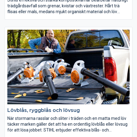
trädgårdsavfall som grenar, kvistar och växtrester. Hårt trä
flisas eller mals, medans mjukt organiskt material och löv
finhackas. Du får både täckmaterial och värdefullt material för
att göra din egen kompost som får din trädgård att grönska.
Lövblås, ryggblås och lövsug
När stormarna rasslar och sliter i träden och en matta med löv
täcker marken gäller det att ha en ordentlig lövblås eller lövsug
för att lösa jobbet. STIHL erbjuder effektiva blås- och
sugaggregat och det som vinden sprider ut samlas lika snabbt