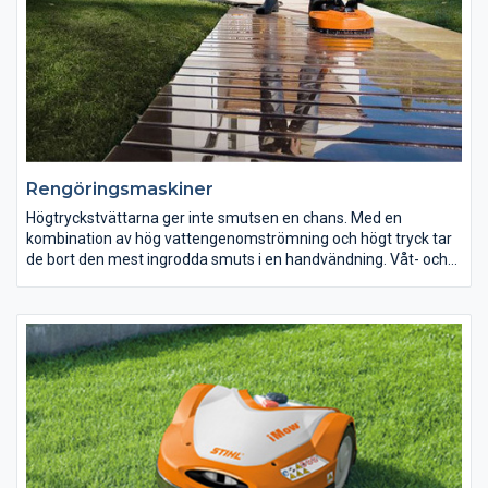
Rengöringsmaskiner
Högtryckstvättarna ger inte smutsen en chans. Med en
kombination av hög vattengenomströmning och högt tryck tar
de bort den mest ingrodda smuts i en handvändning. Våt- och
torrdammsugarna slukar allt i sin väg, inte bara i hemmet utan i
verkstaden, garaget, på arbetsplatsen eller i industrifastigheter.