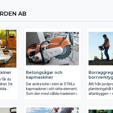
ORDEN AB
skiner
Betongsågar och
Borraggreg
kapmaskiner
borrverkty
 får du
kter. De
Där andra biter i sten är STIHLs
Allt från jordpr
bila
kapmaskiner i sitt rätta element.
planteringshål ti
ihet vid
Som den mest sålda maskinen i
altanbyggen –
teskötsel
världen i sitt slag antar den de
borraggregat är
ch har
svåraste kapuppgifterna på
hänvisad till r
byggarbetsplatsen. De grå-
kraftiga maskin
ång
orangea kraftpaketen övertygar
sida med hög ar