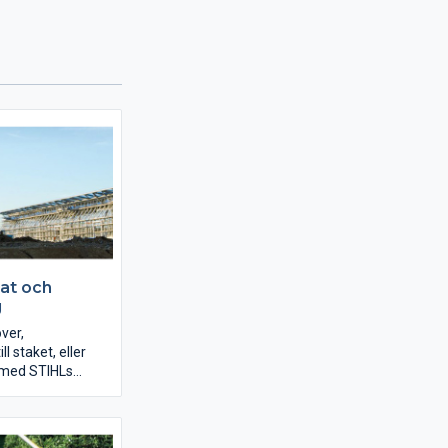
at och
g
over,
ll staket, eller
 med STIHLs
 du inte bara
ent handarbete: De
erna står vid din
betseffektivitet