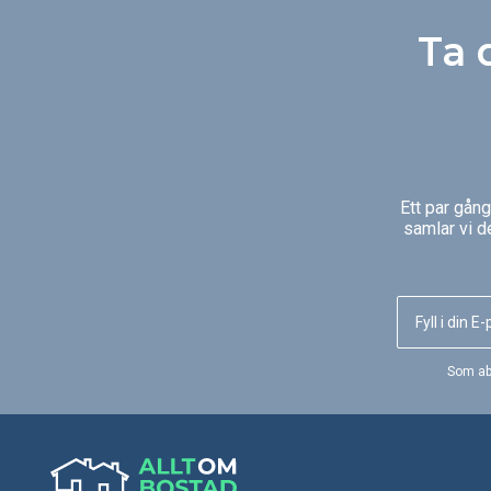
inte kommer åt där kommer
slukas utan problem. 
STIHLs trimrar och röjsågar till sin
praktiska tillbehör till v
Ta 
rätt. Beroende på motoreffekt
grovdammsugare löser
och skärverktyg klarar dessa
mer komplicerade uppg
maskiner allt från kantputsning
både snabbt och enkelt
längs rabatter och gångar till
utgallring i skogspartier. I vår
online produktkatalog hittar du
mer information om varje modell
eller besök din närmaste STIHL
Ett par gån
Servande Fackhandlare, som
samlar vi d
gärna hjälper dig.
Som ab