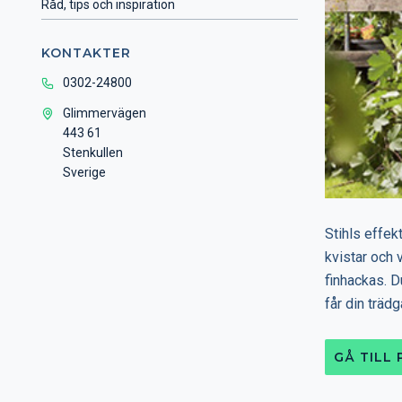
Råd, tips och inspiration
KONTAKTER
0302-24800
Glimmervägen
443 61
Stenkullen
Sverige
Stihls effek
kvistar och 
finhackas. D
får din trädg
GÅ TILL