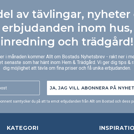
Med våra
åt- och
del av tävlingar, nyheter
 du de
ifterna
.
erbjudanden inom hus,
inredning och trädgård!
ger i månaden kommer Allt om Bostads Nyhetsbrev - rakt ner i me
et senaste som har hänt inom Hem & Trädgård. Vi ger dig tips & 
dig möjlighet att tävla om fina priser och få unika erbjudanden.
JA, JAG VILL ABONNERA PÅ NYHE
onnent samtycker du på att ta emot erbjudanden från Allt om Bostad och dess pa
KATEGORI
INSPIRATI