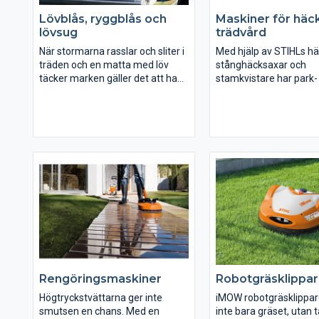
Lövblås, ryggblås och
Maskiner för häc
lövsug
trädvård
När stormarna rasslar och sliter i
Med hjälp av STIHLs hä
träden och en matta med löv
stånghäcksaxar och
täcker marken gäller det att ha
stamkvistare har park-
en ordentlig lövblås eller lövsug
landskapsvården aldrig
för att lösa jobbet. STIHL
enklare. Maskinerna är
erbjuder effektiva blås- och
utvecklade för att ge b
sugaggregat och det som vinden
skäreffekt och bekvämt
sprider ut samlas lika snabbt upp
alla lägen. STIHLs häck
igen med våra maskiner. Skapa
specialister på tätväx
ordning och reda runt hus, i
extremt långa häckar. Ö
parker, arenor, gator m.m. med
där häcksaxen inte räcke
lövblåsar och lövsugar från
kommer stånghäcksax
STIHL.
STIHL till sin rätt. STIH
stamkvistare är med si
räckvidd oumbärliga hj
vid beskärning högt up
trädkronorna.
Rengöringsmaskiner
Robotgräsklippa
Högtryckstvättarna ger inte
iMOW robotgräsklippare
smutsen en chans. Med en
inte bara gräset, utan 