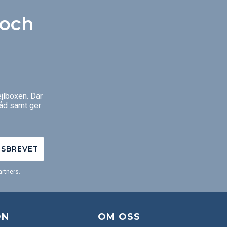
 och
jlboxen. Där
råd samt ger
TSBREVET
rtners.
ON
OM OSS