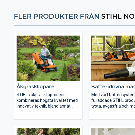
FLER PRODUKTER FRÅN
STIHL N
Åkgräsklippare
Batteridrivna ma
STIHLs åkgräsklipparserier
Med vårt batterisystem
kombineras högsta kvalitet med
fulladdade STIHL produ
innovativ teknik, bland annat
tysta, avgasfria och mo
med funktioner som 1-
kraftpaketen ger full fr
pedalsstyrning, individuella
trädgårdsarbete, gröny
inställningsmöjligheter som ger
och hantverksarbete o
högsta körkomfort, alla
tack vare den senaste
funktioner överblickas direkt från
batteritekniken extra l