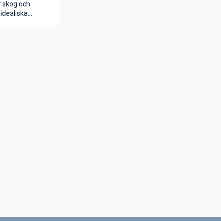
ör skog och
 idealiska
 det dagliga
tifrån
 häcksaxen. Vårt
nt av
hör och
lämpar sig både
 amatörer. Utbudet
rån filutrustning,
t- och märkvertyg
sekatörer och