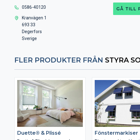
0586-40120
GÅ TILL
Kranvägen 1
693 33
Degerfors
Sverige
FLER PRODUKTER FRÅN
STYRA S
Duette® & Plissé
Fönstermarkiser