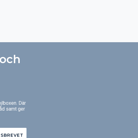
 och
jlboxen. Där
råd samt ger
TSBREVET