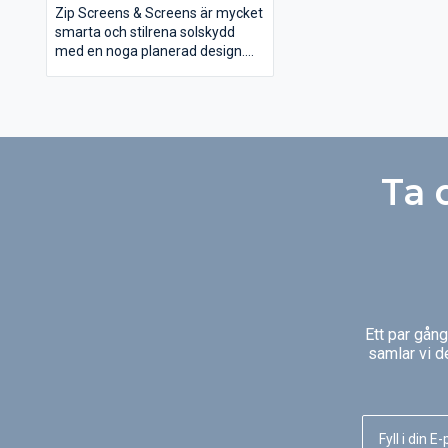
underifrån)
Zip Screens & Screens är mycket
smarta och stilrena solskydd
med en noga planerad design.
Till skillnad från vanliga fönster-
och terrassmarkiser löper
screens längs med hela fönstret i
ett lodrätt läge. Tack vare vävens
tekniska egenskaper påverkas
inte utsikten märkbart. Upptäck
Ta 
våra olika modeller här!
Ett par gån
samlar vi d