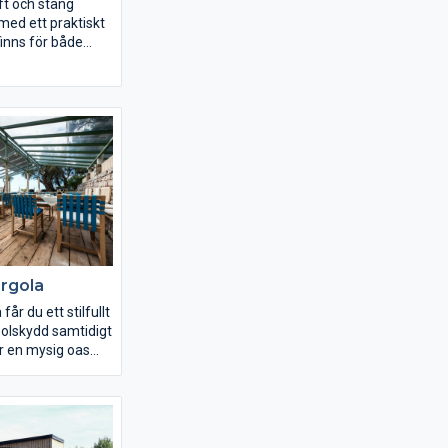
uft och stäng
med ett praktiskt
finns för både
ar och allt
 dina mått för
passform. Upptäck
erna här!
rgola
år du ett stilfullt
 solskydd samtidigt
 en mysig oas
 ett rum ute. Med
ter, tillval och
 harmoniserar
t med ditt hus,
är ett