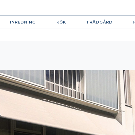
INREDNING
KÖK
TRÄDGÅRD