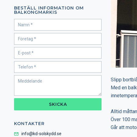
BESTÄLL INFORMATION OM
BALKONGMARKIS
Slipp bortbl
Med en balk
innetempera
SKICKA
Alltid måttan
Över 100 mar
KONTAKTER
Går att moto
info@kd-solskydd.se