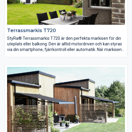
Terrassmarkis T720
StyRa® Terrassmarkis T720 är den perfekta markisen för din
uteplats eller balkong. Den är alltid motordriven och kan styras
via din smartphone, fjärrkontroll eller automatik. När markisen
inte används skyddas den i sitt inre läge av en sluten kassett,
snyggt och hållbart i längden. Du har möjlighet att välja till LED-
belysning i armarna för att fortsätta en härlig kväll under
markisen.