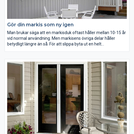
Gör din markis som ny igen
Man brukar säga att en markisduk oftast håller mellan 10-15 år
vid normal användning. Men markisens övriga delar håller
betydligt längre än så. För att slippa byta ut en helt
funktionsduglig markis kan man istället byta enbart
markisduken.
Nya dukar på din bostad kommer skapa ett helt nytt hus. Har du
t.ex. nyligen målat om ditt hus kan detta vara en klockren
lösning för att få en helt ny look på huset i kombination med
den nymålade fasaden.