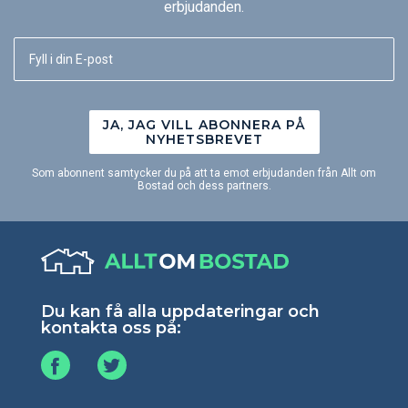
erbjudanden.
JA, JAG VILL ABONNERA PÅ
NYHETSBREVET
Som abonnent samtycker du på att ta emot erbjudanden från Allt om
Bostad och dess partners.
Du kan få alla uppdateringar och
kontakta oss på: