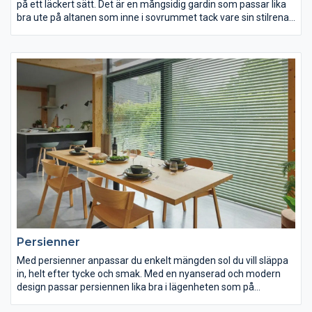
på ett läckert sätt. Det är en mångsidig gardin som passar lika
bra ute på altanen som inne i sovrummet tack vare sin stilrena
och moderna form. Upptäck fördelarna med en lamellgardin
här!
Persienner
Med persienner anpassar du enkelt mängden sol du vill släppa
in, helt efter tycke och smak. Med en nyanserad och modern
design passar persiennen lika bra i lägenheten som på
kontoret, och tack vare en uppsjö av färger kan du lätt matcha