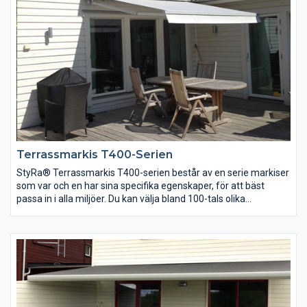
Terrassmarkis T400-Serien
StyRa® Terrassmarkis T400-serien består av en serie markiser
som var och en har sina specifika egenskaper, för att bäst
passa in i alla miljöer. Du kan välja bland 100-tals olika
markistyger av absolut högsta kvalité. Alla Profiler är i kraftig
strängpressad aluminium och finns som standard i färgerna vit,
grå och svart. Markisarmarnas starka fjädrar garanterar
maximal dukspänning i utfällt läge.