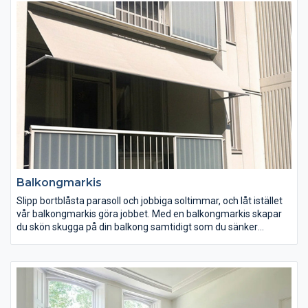
Balkongmarkis
Slipp bortblåsta parasoll och jobbiga soltimmar, och låt istället
vår balkongmarkis göra jobbet. Med en balkongmarkis skapar
du skön skugga på din balkong samtidigt som du sänker
innetemperaturen märkvärt under sommarmånaderna.
Alltid måttanpassat, allt tillverkas efter beställning.
Över 100 markisvävar att välja mellan.
Går att motorisera & automatisera.