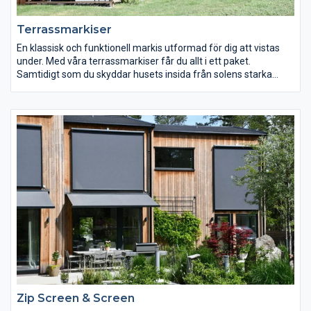
Terrassmarkiser
En klassisk och funktionell markis utformad för dig att vistas
under. Med våra terrassmarkiser får du allt i ett paket.
Samtidigt som du skyddar husets insida från solens starka
strålar skapar du också en skuggad plats ute. En uppskattad
markis som finns i flera modeller och hundratals färger och
vävar. Upptäck våra olika modeller här!
Zip Screen & Screen