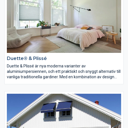
Duette® & Plissé
Duette & Plissé är nya moderna varianter av
aluminiumpersiennen, och ett praktiskt och snyggt alternativ till
vanliga traditionella gardiner. Med en kombination av design
och funktionalitet utgör de en vacker inredningsdetalj i alla
hem. Upptäck fördelarna med våra Duette & Plissé modeller
här!
Duettegardiner är gardiner med unika celler som har förmågan
att isolera värmen där du vill ha den. De är dessutom snygga,
ljudabsorberande och energieffektiva! Plisségardiner är nätta
gardiner som finns i olika tätheter. De flesta är ljusfiltrerande
vilket ger ett behagligt ljusinsläpp i rummet. En plisségardin har