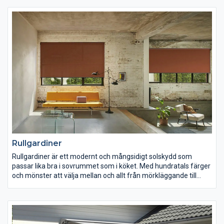
persienner med övrig inredning för ett snyggt helhetsintryck.
Upptäck våra olika persiennmodeller här!
Rullgardiner
Rullgardiner är ett modernt och mångsidigt solskydd som
passar lika bra i sovrummet som i köket. Med hundratals färger
och mönster att välja mellan och allt från mörkläggande till
transparenta vävar, löser en rullgardin de flesta av dina behov.
Upptäck våra olika modeller här!