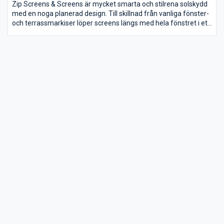
Zip Screens & Screens är mycket smarta och stilrena solskydd
med en noga planerad design. Till skillnad från vanliga fönster-
och terrassmarkiser löper screens längs med hela fönstret i ett
lodrätt läge. Tack vare vävens tekniska egenskaper påverkas
inte utsikten märkbart. Upptäck våra olika modeller här!