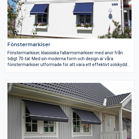
också hål för linor precis som en vanlig persienn.
Fönstermarkiser
Fönstermarkiser, klassiska fallarmsmarkiser med anor från
tidigt 70-tal. Med sin moderna form och design är våra
fönstermarkiser utformade för att vara ett effektivt solskydd
som på ett smidigt sätt löser de problem solen för med sig.
Upptäck våra olika fönstermarkiser här!