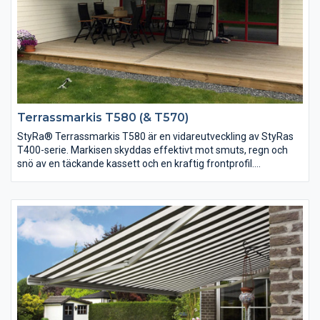
Terrassmarkis T580 (& T570)
StyRa® Terrassmarkis T580 är en vidareutveckling av StyRas
T400-serie. Markisen skyddas effektivt mot smuts, regn och
snö av en täckande kassett och en kraftig frontprofil.
Markistygerna är alltid av absolut högsta kvalité vad gäller
vädertålighet, draghållfasthet och färgbeständighet.
Profilfärger finns i vitt, grått och svart. StyRa® Terrassmarkis
T570 är samma som T580, men utan täckande bottenplåt.
(dukröret är alltså synligt underifrån)