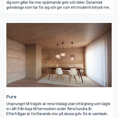
dig som gillar lite mer spännande golv och idéer. Dynamisk
golvdesign som tar för sig och ger rum ett modernt intryck men
utan att göra avkall på vetskapen och känslan av äkta trä på
golvet.
Pure
Ursprunget till trägolv är rena träslag utan infärgning som lagts
in i allt från koja till herresäten under flera hundra år.
Efterfrågan är fortfarande stor på dessa golv. De är samlade