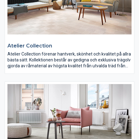
Atelier Collection
Atelier Collection förenar hantverk, skönhet och kvalitet på allra
bästa sätt. Kollektionen består av gedigna och exklusiva trägolv
gjorda av råmaterial av högsta kvalitet från utvalda träd från
europeiska skogar. I kollektionen ingår flera olika typer av
trägolv: de breda planken Elegance, rustika Heritage, unika
Seasons samt populära Vintage. Årets nyheter är det retro
klassiska rutmönstade Noble samt Prestige som är en borstad
3-stav. Vintage har också blivit uppdaterad med två nya
hårdvaxoljade trägolv.