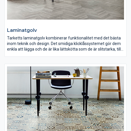
Laminatgolv
Tarketts laminatgolv kombinerar funktionalitet med det bästa
inom teknik och design. Det smidiga klicklåssystemet gör dem
enkla att lägga och de är lika lättskötta som de är slitstarka, till
ett pris som ger dig mer utrymme över till resten av inredningen
hemma. Golven finns i flera olika kvaliteter och tjocklekar och
erbjuder en bred palett av nyanser, från klassiskt och exotiskt
trä till fiskbensmönster och spännande och trendiga mönster.