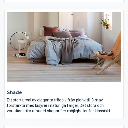
här under en egen familj. Kollektionen speglar träslagens
naturliga variationer i olika mönster, format och ytbehandlingar.
Shade
Ett stort urval av eleganta trägolv från plank till 3-stav
förstärkta med lasyrer i naturliga färger. Det stora och
variationsrika utbudet skapar fler möjligheter för klassiskt
vackra och ombonade rum i harmoni med olika stilar inom
inredning.