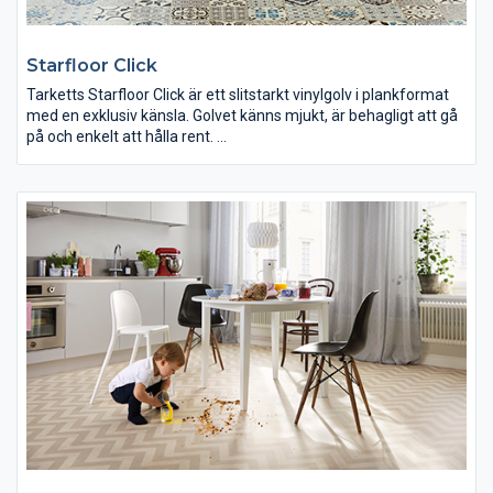
Starfloor Click
Tarketts Starfloor Click är ett slitstarkt vinylgolv i plankformat
med en exklusiv känsla. Golvet känns mjukt, är behagligt att gå
på och enkelt att hålla rent.
Golvet består av ett klicklåssystem som gör det möjligt att
lägga in utan att använda några specifika verktyg eller lim. Det
är en flytande installationsmetod vilket gör att du kan lägga
golvet direkt ovanpå ditt nuvarande golv om det har en plan yta.