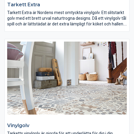
Tarkett Extra
Tarkett Extra är Nordens mest omtyckta vinylgolv. Ett slitstarkt
golv med ett brett urval naturtrogna designs. Då ett vinylgolv tål
spill och är lättstädat är det extra lämpligt för köket och hallen.
Årets kollektion har laddats med hela 22 nyheter, välj din stil!
Vinylgolv
Tarketts vinylgolv är gjorda för att underlätta för dig i din