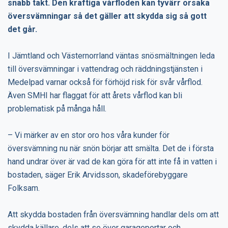
snabb takt. Den kraftiga vårfloden kan tyvärr orsaka
översvämningar så det gäller att skydda sig så gott
det går.
I Jämtland och Västernorrland väntas snösmältningen leda
till översvämningar i vattendrag och räddningstjänsten i
Medelpad varnar också för förhöjd risk för svår vårflod.
Även SMHI har flaggat för att årets vårflod kan bli
problematisk på många håll.
– Vi märker av en stor oro hos våra kunder för
översvämning nu när snön börjar att smälta. Det de i första
hand undrar över är vad de kan göra för att inte få in vatten i
bostaden, säger Erik Arvidsson, skadeförebyggare
Folksam.
Att skydda bostaden från översvämning handlar dels om att
skydda källare, dels att se över garageportar och