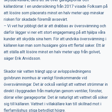
källardörrar. I en undersökning från 2017 visade Folksam på
att lösöre som placerats minst en halv meter upp minskar
risken för skadade föremål avsevärt.
– Vi vet hur jobbigt det är att drabbas av översvämning och
därför lägger vi ner ett stort engagemang på att hjälpa våra
kunder att skydda sina hem. För att undvika översvämning i
källaren kan man som husägare göra ett flertal saker. Ett är
att ställa allt lösöre minst en halv meter upp från golvet,
säger Erik Arvidsson.
Skador när vatten trängt upp ur avloppsledningens
golvbrunn inomhus är vanligt förekommande vid
översvämningar. Det är också vanligt att vattnet strömmar in
direkt i byggnaden från markytan genom ventiler, fönster,
dörrar eller garageportar. Det är naturligt att vattnet då söker
sig till källaren. Vattnet i villakällare kan till skillnad mot i
flerfamiljshus stiga betydligt högre.