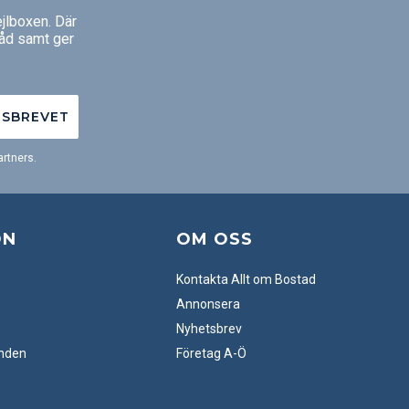
jlboxen. Där
råd samt ger
TSBREVET
rtners.
ON
OM OSS
Kontakta Allt om Bostad
Annonsera
Nyhetsbrev
anden
Företag A-Ö