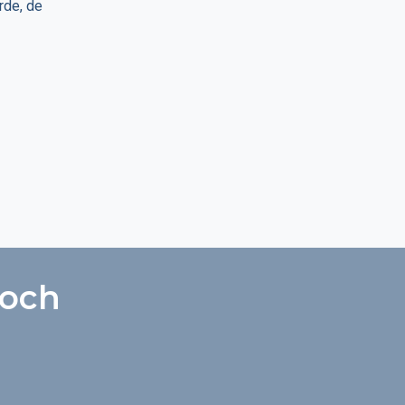
rde, de
 och