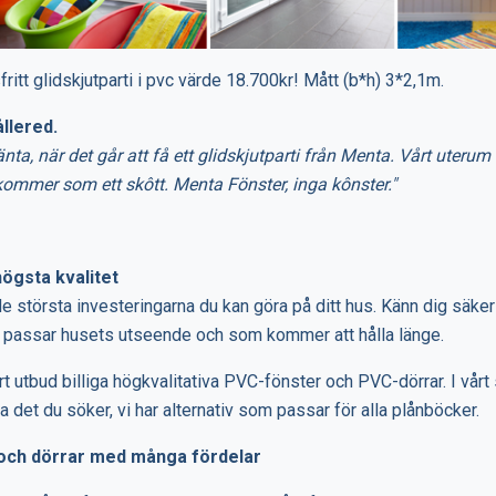
fritt glidskjutparti i pvc värde 18.700kr! Mått (b*h) 3*2,1m.
ållered.
änta, när det går att få ett glidskjutparti från Menta. Vårt uterum 
kommer som ett skôtt. Menta Fönster, inga kônster."
högsta kvalitet
de största investeringarna du kan göra på ditt hus. Känn dig säker
m passar husets utseende och som kommer att hålla länge.
t utbud billiga högkvalitativa PVC-fönster och PVC-dörrar. I vårt
 det du söker, vi har alternativ som passar för alla plånböcker.
 och dörrar med många fördelar