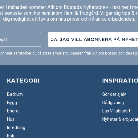
ger i månaden kommer Allt om Bostads Nyhetsbrev - rakt ner i me
et senaste som har hänt inom Hem & Trädgård. Vi ger dig tips & 
dig möjlighet att tävla om fina priser och få unika erbjudanden.
JA, JAG VILL ABONNERA PÅ NYHE
onnent samtycker du på att ta emot erbjudanden från Allt om Bostad och dess pa
KATEGORI
INSPIRATI
Badrum
Gör det själv
Bygg
Rådgivning
Energi
Läs Villabladet
Hus
Nyheter & erbjud
Inredning
Kök