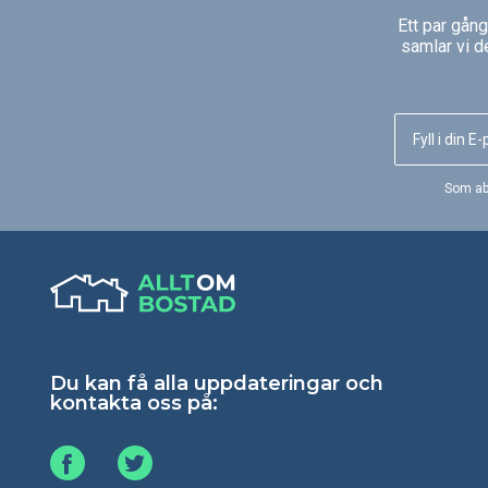
Ett par gån
samlar vi d
Som ab
Du kan få alla uppdateringar och
kontakta oss på: