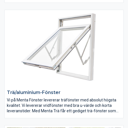
passar in i den svenska arkitekturen och i det svenska klimatet.
Trä/aluminium-Fönster
Vi på Menta Fönster levererar träfönster med absolut högsta
kvalitet. Vi levererar vridfönster med bra u-värde och korta
leveranstider. Med Menta Trä får ett gediget trä-fönster som
passar in i den svenska arkitekturen och i det svenska klimatet.