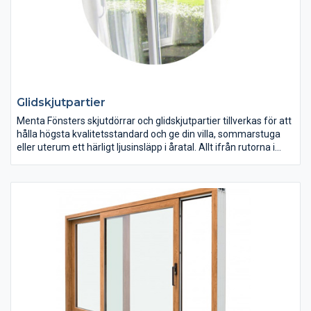
Glidskjutpartier
Menta Fönsters skjutdörrar och glidskjutpartier tillverkas för att
hålla högsta kvalitetsstandard och ge din villa, sommarstuga
eller uterum ett härligt ljusinsläpp i åratal. Allt ifrån rutorna i
glas till karmar och glidspår är omsorgsfullt utvalda föra att
skapa en så bra helhet som möjligt. Du kan själv välja och
anpassa våra glasskjutdörrar och glidskjutpartier för att passa
just din smak och dina önskemål.