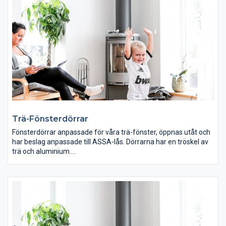
Trä-Fönsterdörrar
Fönsterdörrar anpassade för våra trä-fönster, öppnas utåt och
har beslag anpassade till ASSA-lås. Dörrarna har en tröskel av
trä och aluminium.
Våra träfönsterdörrar har goda värmeisolerande egenskaper
och passar mycket väl till din villa. Önskar du minska underhållet
och undvika att skrapa och måla ditt fönster skall du välja trä-
aluminiumfönster eller pvc-fönster.