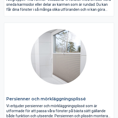
sneda karmsidor eller delar av karmen som är rundad. Du kan
får dina fönster i så många olika utföranden och vi kan göra
dem till väldigt bra priser. Låt din fantasi flöda och stäm av med
oss vad vi har för möjligheter att skapa just de fönster du vill ha.
Vi sätter dina önskemål i centrum och erbjuder en snabb och
effektiv service. Du får en unik prägel på ditt hus med runda
fönster/fria former på fönster.
Persienner och mörkläggningsplissé
Vi erbjuder persienner och mörkläggningsplissé som är
utformade för att passa våra fönster på bästa sätt gällande
både funktion och utseende. Persiennen och plissén monteras