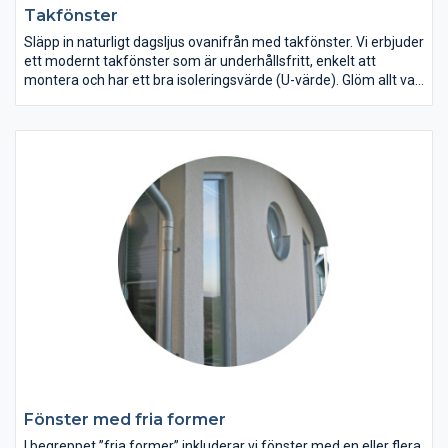
Takfönster
Släpp in naturligt dagsljus ovanifrån med takfönster. Vi erbjuder
ett modernt takfönster som är underhållsfritt, enkelt att
montera och har ett bra isoleringsvärde (U-värde). Glöm allt vad
skrapning och målning av fönster heter – med dessa
underhållsfria takfönster slipper du merarbete och problem
med renovering. De är enkla att montera och har en lång
livslängd, där du kan njuta av himlens alla nyanser oavsett
årstid.
Fönster med fria former
I begreppet ”fria former” inkluderar vi fönster med en eller flera