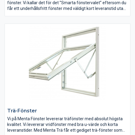
fönster. Vi kallar det för det ”Smarta fönstervalet” eftersom du
får ett underhållsfritt fönster med väldigt kort leveranstid utan
att behöva förhålla dig till några modulmått/standardmått. Du
kan beställa fönstret i exakt det mått som passar ditt bygge
eller storleken på hålet i din vägg. Våra fönster ger dig
dessutom väldigt bra isolerande egenskaper (u-värde) som
spar energi och pengar åt dig. Leveranstiden för fönster eller
dörr hem till dig är 2-3 veckor så länge de inte har specialkulörer
eller har rundade karmsidor.
Trä-Fönster
Vi på Menta Fönster levererar träfönster med absolut högsta
kvalitet. Vi levererar vridfönster med bra u-värde och korta
leveranstider. Med Menta Trä får ett gediget trä-fönster som