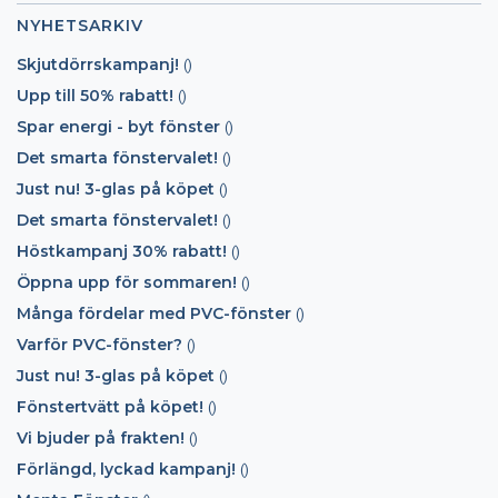
NYHETSARKIV
Skjutdörrskampanj!
()
Upp till 50% rabatt!
()
Spar energi - byt fönster
()
Det smarta fönstervalet!
()
Just nu! 3-glas på köpet
()
Det smarta fönstervalet!
()
Höstkampanj 30% rabatt!
()
Öppna upp för sommaren!
()
Många fördelar med PVC-fönster
()
Varför PVC-fönster?
()
Just nu! 3-glas på köpet
()
Fönstertvätt på köpet!
()
Vi bjuder på frakten!
()
Förlängd, lyckad kampanj!
()