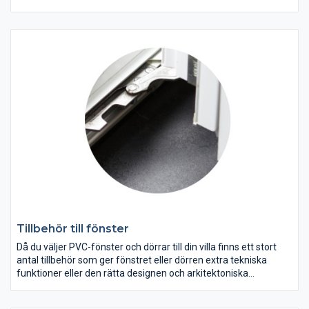
väldigt nära glaset och minskar på det sättet ljus att stråla in på
sidan och gör produkten vacker att titta på. När persienner eller
plissén är i helt nerdragen fäster den mot fönsterkarmens
nedre kant, mot en magnet som synes på bilden ovan. Detta
hjälper persiennen och plissén att inte fladdra vid drag
samtidigt som den förblir så nära glaset som möjligt när
fönstret placeras i kipp-läge (ventilerat läge).
Tillbehör till fönster
Då du väljer PVC-fönster och dörrar till din villa finns ett stort
antal tillbehör som ger fönstret eller dörren extra tekniska
funktioner eller den rätta designen och arkitektoniska
utformningen.