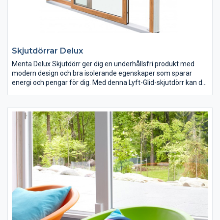
Skjutdörrar Delux
Menta Delux Skjutdörr ger dig en underhållsfri produkt med
modern design och bra isolerande egenskaper som sparar
energi och pengar för dig. Med denna Lyft-Glid-skjutdörr kan du
sänka ner tröskeln i grund eller bjälklag för att minska barriären
mot din altan eller uteplats. Släpp in ljuset i ditt hus samtidigt
som du får närhet till natur och trädgård med Menta Delux
Skjutdörr.