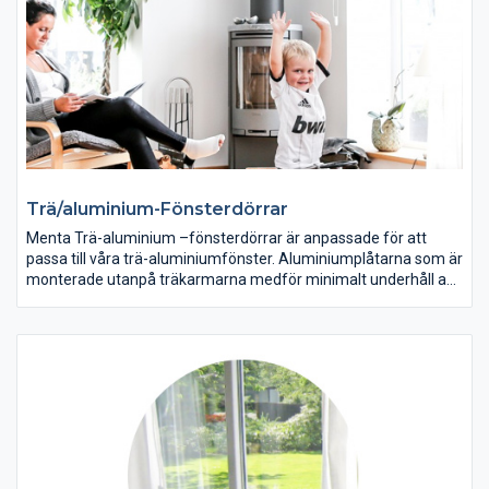
Trä/aluminium-Fönsterdörrar
Menta Trä-aluminium –fönsterdörrar är anpassade för att
passa till våra trä-aluminiumfönster. Aluminiumplåtarna som är
monterade utanpå träkarmarna medför minimalt underhåll av
produkterna och du behöver aldrig skrapa och måla dessa
fönsterdörrar. Menta Trä-Aluminium fönsterdörrar har väldigt
goda värmeisolerande egenskaper och passar perfekt till ditt
villa-, uterum eller kontorsbygge.