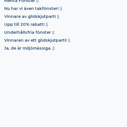
Menta Fönster
()
Nu har vi även takfönster!
()
Vinnare av glidskjutparti
()
Upp till 20% rabatt!
()
Underhållsfria fönster
()
Vinnaren av ett glidskjutparti!
()
Ja, de är miljömässiga.
()