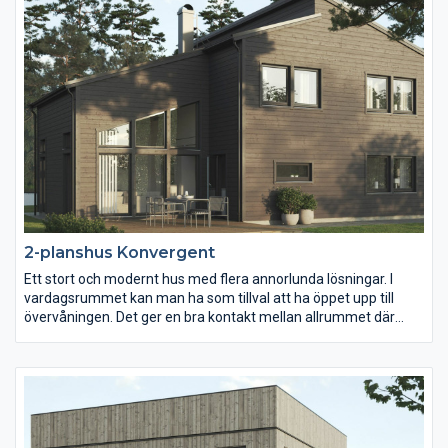
utgång till den härliga balkongen. Mellan våningarna finns en
god kommunikation tack vare trappans placering.
2-planshus Konvergent
Ett stort och modernt hus med flera annorlunda lösningar. I
vardagsrummet kan man ha som tillval att ha öppet upp till
övervåningen. Det ger en bra kontakt mellan allrummet där
uppe och vardagsrummet där nere. Huset har fyra sovrum,
varav tre med egen klädkammare. Överplan kan med fördel
användas som en barn-/ungdomsdel, om föräldrarna sover på
entréplan.