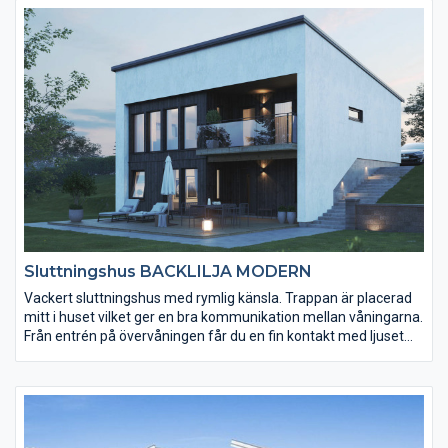
välplanerad som man kan önska sig, med wc på ena sidan och
tvättstuga på den andra. Och strax innanför, gott om förvaring.
Avdelningen till vänster har sovrum och badrum. Till höger
imponerar det ljusa vardagsrummet med sin öppna planlösning
och många fönsterpartier. Även här finns dubbeldörrar ut till
trädgården/uteplatsen.
Sluttningshus BACKLILJA MODERN
Vackert sluttningshus med rymlig känsla. Trappan är placerad
mitt i huset vilket ger en bra kommunikation mellan våningarna.
Från entrén på övervåningen får du en fin kontakt med ljuset
från balkongsidan. Det stora fönstret i vardagsrummet ger
även köket mycket ljus. Sluttningsplanet har tre sovrum och
gott om förvaring. Som alternativ planlösning kan väggen
mellan hall och sovrum på övervåningen tas bort. Det ger en
luftigare möblering i vardagsrum och en härlig matplats i det