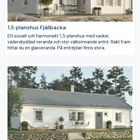
1,5-planshus Fjällbacka
Ett socialt och harmoniskt 1,5-planshus med vacker,
väderskyddad veranda och stor välkomnande entré. Rakt fram
hittar du en glasveranda. På entréplan finns stora
sällskapsutrymmen och ett avskilt sovrum med fönster åt två
håll. Dessutom ett rymligt kök och en grovingång till
tvättstugan. En trappa upp finns den privata avdelningen med
tre stora sovrum där föräldrasovrummet har en lyxig walk-in-
closet med fönster och ett stort badrum. Det ljusa allrummet
leder ut till en härlig balkong.