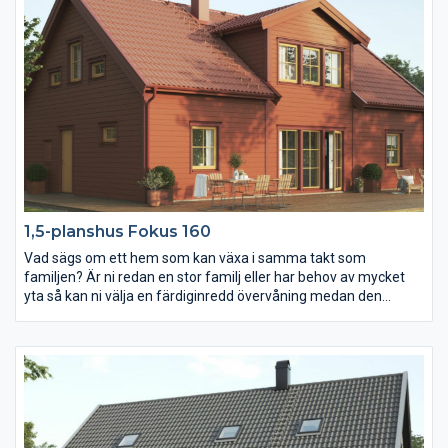
1,5-planshus Fokus 160
Vad sägs om ett hem som kan växa i samma takt som
familjen? Är ni redan en stor familj eller har behov av mycket
yta så kan ni välja en färdiginredd övervåning medan den
nystartade familjen kan välja att inreda den först senare.
Entrén är välkomnande för både familj och gäster. Redan här
ser man rakt genom hall och vardagsrum till baksidan. I köket
finns gott om plats för förberedelser av både barnkalas och
midsommarfest. Här kan du välja till ett extra sovrum eller
skapa ett större allrum.