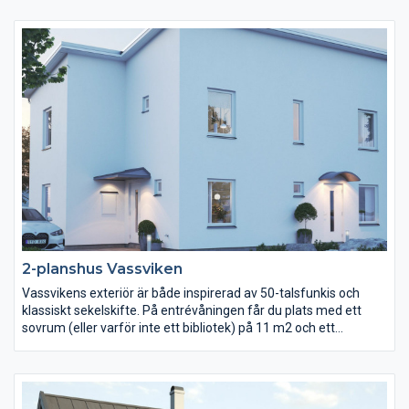
föräldradel med sovrum, egen wc och walk-in-closet. Barnen
har en egen sovrumsdel i anslutning till det rejäla allrummet (de
kan t o m ha egen ingång via tvättrummet). Med fyra stora
sovrum, två badrum och separat gästtoalett klarar Symmetri
alla livets skeden.
2-planshus Vassviken
Vassvikens exteriör är både inspirerad av 50-talsfunkis och
klassiskt sekelskifte. På entrévåningen får du plats med ett
sovrum (eller varför inte ett bibliotek) på 11 m2 och ett
vardagsrum/kök på över 35 m2. Här finns en välplanerad
tvättstuga/groventré och ett praktiskt kapprum i anslutning till
entrén. Under trappan, som bildar navet i huset, finns ytterligare
ett förråd. På övervåningen hittar du fyra sovrum och en fransk