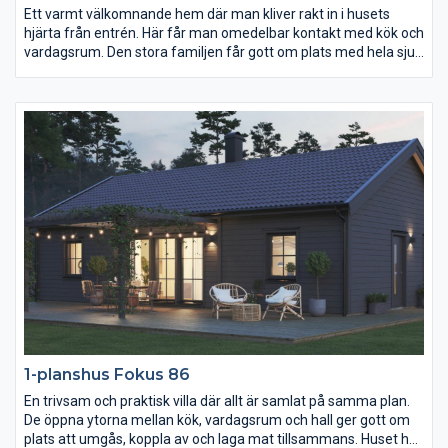
Ett varmt välkomnande hem där man kliver rakt in i husets
hjärta från entrén. Här får man omedelbar kontakt med kök och
vardagsrum. Den stora familjen får gott om plats med hela sju
sovrum. På nedre plan finns ett stort föräldrasovrum och
ytterligare två mindre sovrum. På övre plan kan tonåringar få
ett eget utrymme med sovrum, toalett och vardagsrum. På
nedre plan hittar du det fantastiska vardagsrummet i vinkeln
med ryggåstak som ger huset det där lilla extra.
1-planshus Fokus 86
En trivsam och praktisk villa där allt är samlat på samma plan.
De öppna ytorna mellan kök, vardagsrum och hall ger gott om
plats att umgås, koppla av och laga mat tillsammans. Huset har