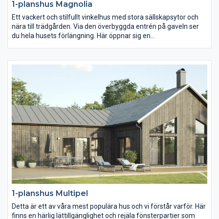
1-planshus Magnolia
Ett vackert och stilfullt vinkelhus med stora sällskapsytor och
nära till trädgården. Via den överbyggda entrén på gaveln ser
du hela husets förlängning. Här öppnar sig en
sammanhängande yta på 55 m2 med vardagsrum, matplats
och kök i ett. Härifrån har du också två altandörrar ut mot en
vindskyddad uteplats, vilket suddar ut gränsen mellan ute och
inne. Innanför vardagsrummet har huset två separata delar, en
barn-/ungdomsdel med eget allrum, alternativt gaming
room/hemmabio, och en separat föräldrasvit med egen walk-
in-closet och stort badrum.
1-planshus Multipel
Detta är ett av våra mest populära hus och vi förstår varför. Här
finns en härlig lättillgänglighet och rejäla fönsterpartier som