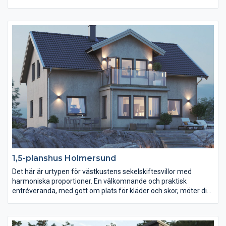
ett stort sovrum och två mindre vilket gör att huset både passar
perfekt för den lilla familjen men även för dig som drömmer
om ett lättskött fritidshus.
1,5-planshus Holmersund
Det här är urtypen för västkustens sekelskiftesvillor med
harmoniska proportioner. En välkomnande och praktisk
entréveranda, med gott om plats för kläder och skor, möter dig i
det här traditionella huset. Du kliver sedan vidare in till en rymlig
hall och en umgängesdel på hela 45 m2. På övervåningen finns
tre stora sovrum, ett rymligt badrum och ett luftigt allrum med