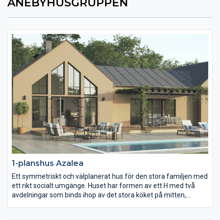
ANEBYHUSGRUPPEN
1-planshus Azalea
Ett symmetriskt och välplanerat hus för den stora familjen med
ett rikt socialt umgänge. Huset har formen av ett H med två
avdelningar som binds ihop av det stora köket på mitten,
husets verkliga hjärta. Här har man naturlig kontakt med
trädgården via dubbla altandörrar. Entrén är precis så