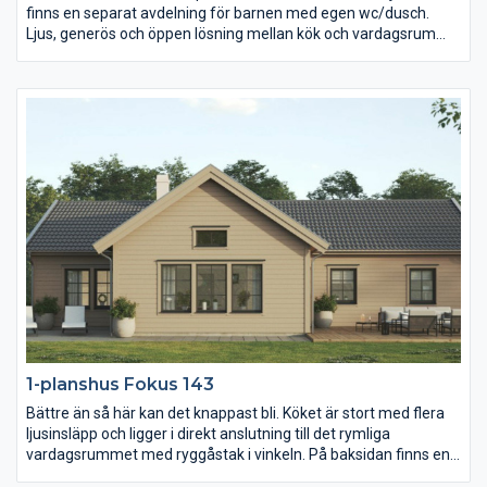
finns en separat avdelning för barnen med egen wc/dusch.
Ljus, generös och öppen lösning mellan kök och vardagsrum
som ger en bra kontakt med alla rum i huset. Utgång från köket
till uteplats i lä.
1-planshus Fokus 143
Bättre än så här kan det knappast bli. Köket är stort med flera
ljusinsläpp och ligger i direkt anslutning till det rymliga
vardagsrummet med ryggåstak i vinkeln. På baksidan finns en
insynsskyddad uteplats som kan bli en favoritplats under