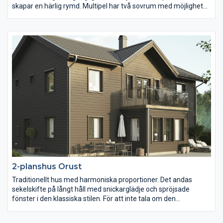
skapar en härlig rymd. Multipel har två sovrum med möjlighet
att addera ett tredje. Vardagsrummet är placerat i en egen
vinkel men samtidigt fin kontakt med köket och matplatsen.
Det här huset rymmer en praktisk köksingång/ groventré som
leder vidare till in tvättstuga, toalett och kök. I husets vinkel får
du en perfekt skyddad uteplats, som enkelt nås via köket.
2-planshus Orust
Traditionellt hus med harmoniska proportioner. Det andas
sekelskifte på långt håll med snickarglädje och spröjsade
fönster i den klassiska stilen. För att inte tala om den
välkomnande verandan. Väl inne öppnar sig vardagsrum,
matplats och kök i en stor gemensam yta på över 50 m2. Köket