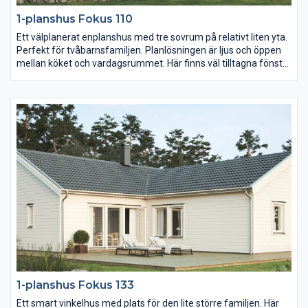
1-planshus Fokus 110
Ett välplanerat enplanshus med tre sovrum på relativt liten yta.
Perfekt för tvåbarnsfamiljen. Planlösningen är ljus och öppen
mellan köket och vardagsrummet. Här finns väl tilltagna fönster
och en altandörr som leder ut till baksidan. Plats för umgänge
finns året runt. Gör om en klädkammare till wc/dusch så slipper
ni köa till badrummet på morgnarna.
1-planshus Fokus 133
Ett smart vinkelhus med plats för den lite större familjen. Här