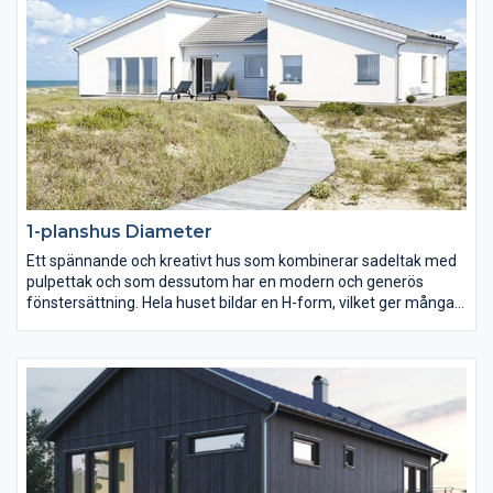
stora fönstret. Gör du på samma sätt på sluttningsplanet,
mellan hallen och det lilla sovrummet, får du en fin plats för tv-
rum/allrum.
1-planshus Diameter
Ett spännande och kreativt hus som kombinerar sadeltak med
pulpettak och som dessutom har en modern och generös
fönstersättning. Hela huset bildar en H-form, vilket ger många
fördelar i planlösningen. Här finns två separata delar, en
barn-/ungdomsdel och en föräldradel. En praktisk lösning för
alla, där ingen behöver störa någon annan. Båda delarna
förenas av köket och matplatsen, som bildar husets hjärta.
Härifrån har man direktkontakt med såväl entré, som
vardagsrum och allrum, tack vare de stora öppningarna.