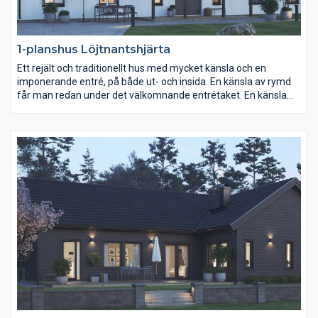
1-planshus Löjtnantshjärta
Ett rejält och traditionellt hus med mycket känsla och en
imponerande entré, på både ut- och insida. En känsla av rymd
får man redan under det välkomnande entrétaket. En känsla
som man tar med sig in där det stora vardagsrummet och
köket öppnar upp sig i en ljus och härlig sällskapsyta innanför
entrén med praktisk klädkammare att hänga undan
ytterplaggen i. Hela huset andas symmetri och ordning, med
gott om förvaring och praktiska lösningar. Här finns fyra
sovrum, varav ett föräldrasovrum med eget lyxigt badrum,
stort nog även för ett badkar.