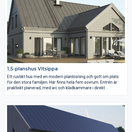
balkong. Allrum och föräldrasovrum kan byta plats och väljer du
dessutom att bara ha tre sovrum, samt att flytta badrummet till
sovrum fyra, får du en rymlig klädkammare där WC/dusch
finns. Arkitekt: Ingemar Medlöw, IMw design
1,5-planshus Vitsippa
Ett rustikt hus med en modern planlösning och gott om plats
för den stora familjen. Här finns hela fem sovrum. Entrén är
praktiskt planerad, med wc och klädkammare i direkt
anslutning. Entréplanet har en stor öppen sällskapsdel och en
vinkelbyggnad som skapar en skyddad uteplats med utgång
från köket och vardagsrummet. Addera ett ryggåstak som
tillval för extra rymd.