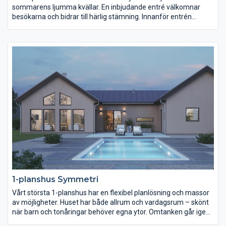
sommarens ljumma kvällar. En inbjudande entré välkomnar
besökarna och bidrar till härlig stämning. Innanför entrén
öppnar sig vardagsrum, allrum och kök. Här finns gott om ytor
att röra sig på. Rakt fram ligger den separata
barn-/ungdomsdelen med eget allrum. Föräldrasovrummet har
rikligt med garderober och angränsar till ett generöst badrum.
1-planshus Symmetri
Vårt största 1-planshus har en flexibel planlösning och massor
av möjligheter. Huset har både allrum och vardagsrum – skönt
när barn och tonåringar behöver egna ytor. Omtanken går igen i
planeringen av de fyra sovrummen. Du hittar en väl avskild