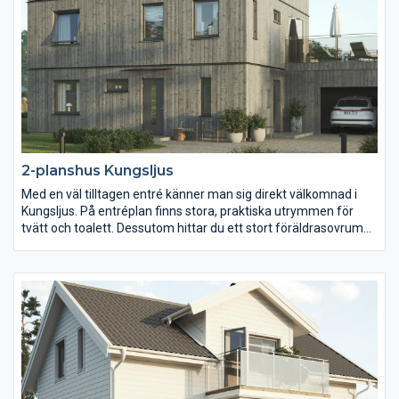
2-planshus Kungsljus
Med en väl tilltagen entré känner man sig direkt välkomnad i
Kungsljus. På entréplan finns stora, praktiska utrymmen för
tvätt och toalett. Dessutom hittar du ett stort föräldrasovrum
och ett öppet kök och vardagsrum när du går in i huset. På
överplan finns det ett stort allrum, kanske kan detta bli en
barn-/ungdomsdel om man väljer att använda sovrummet på
neder plan som föräldrasovrum. Ett välplanerat hus med goda
ytor och hela fyra sovrum.