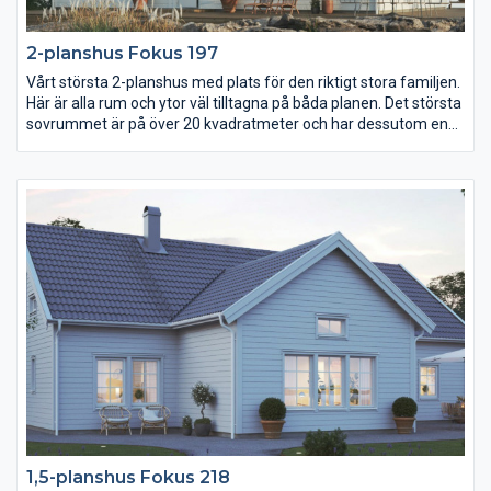
2-planshus Fokus 197
Vårt största 2-planshus med plats för den riktigt stora familjen.
Här är alla rum och ytor väl tilltagna på båda planen. Det största
sovrummet är på över 20 kvadratmeter och har dessutom en
egen lyxigt stor klädkammare. Välj mellan ursprungsplanens
fyra sovrum eller lägg till två och få hela sex sovrum.
1,5-planshus Fokus 218