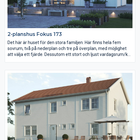
2-planshus Fokus 173
Det här är huset för den stora familjen. Här finns hela fem
sovrum, två på nederplan och tre på överplan, med möjlighet
att välja ett fjärde. Dessutom ett stort och ljust vardagsrum/kök
i en öppen lösning. Huset har en gavelställd entré vilket gör att
den passar extra bra på långsmala tomter.