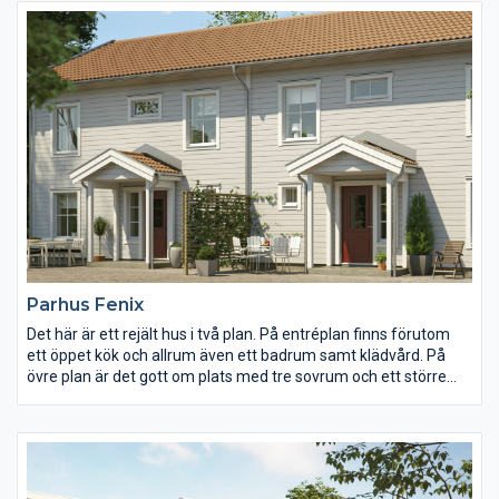
är av klassisk modell med ett skafferi stort nog att gå in i.
Trappan leder upp till det ljusa allrummet med sin vackra
balkong. Här finns tre sovrum, varav ett med en stor walk-in-
closet.
Parhus Fenix
Det här är ett rejält hus i två plan. På entréplan finns förutom
ett öppet kök och allrum även ett badrum samt klädvård. På
övre plan är det gott om plats med tre sovrum och ett större
allrum. Om huset ska byggas i en slänt så finns möjlighet att
välja till ett sluttningsplan.