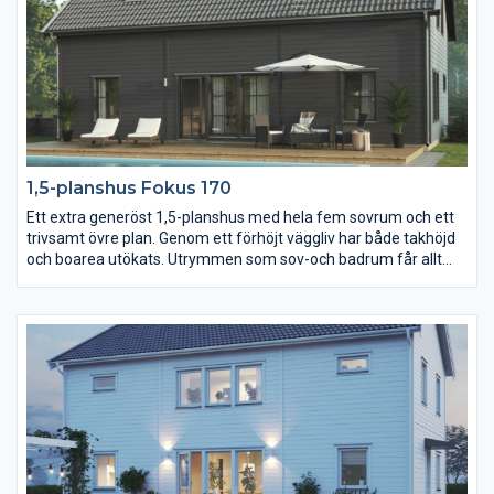
1,5-planshus Fokus 170
Ett extra generöst 1,5-planshus med hela fem sovrum och ett
trivsamt övre plan. Genom ett förhöjt väggliv har både takhöjd
och boarea utökats. Utrymmen som sov-och badrum får allt
fler möjligheter när snedtakets väggar mäter 150 cm istället för
80 cm på höjden. Komplettera gärna med flera takfönster och
kanske en hel takkupa för extra ljus och rymd.