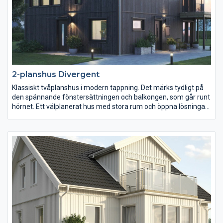
2-planshus Divergent
Klassiskt tvåplanshus i modern tappning. Det märks tydligt på
den spännande fönstersättningen och balkongen, som går runt
hörnet. Ett välplanerat hus med stora rum och öppna lösningar.
Vardagsrum och kök är integrerade med fönster i tre
väderstreck och utgång till uteplats. En bra detalj är den
praktiska förvaringen precis innanför entrén. Övervåningens tre
sovrum är generösa och rymmer både fåtölj och skrivbord.
Divergent är ett gavelställt hus och passar särskilt bra på smala
och djupa tomter.