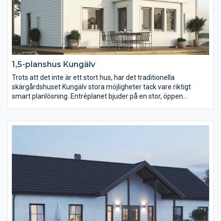
1,5-planshus Kungälv
Trots att det inte är ett stort hus, har det traditionella
skärgårdshuset Kungälv stora möjligheter tack vare riktigt
smart planlösning. Entréplanet bjuder på en stor, öppen
planlösning med 40 m2 kök, matplats och vardagsrum socialt
sammanhållet. Redan i entrén får du kontakt med alla delar av
huset. Vidare en välplanerad tvättstuga med bra arbetsyta. På
övervåningen hittar du tre sovrum, WC med badkar och ett litet
allrum i anslutning till den härliga balkongen.