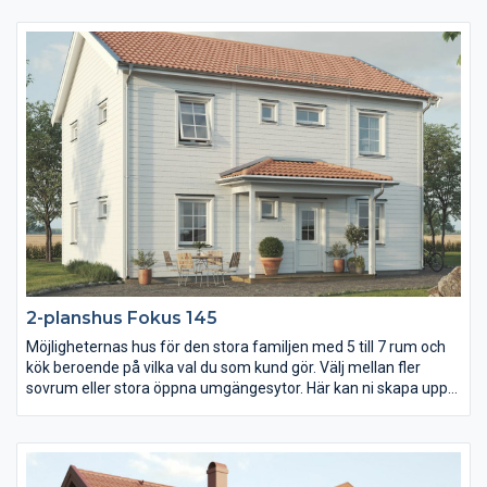
ljumma sommarkvällar. Väljer ni dessutom att bygga ett garage
i närheten av tvättstugan så kan ni skapa en känsla av ett U-
hus. Fundera på hur ni vill att solen ska flöda in i både hus och
över uteplats.
2-planshus Fokus 145
Möjligheternas hus för den stora familjen med 5 till 7 rum och
kök beroende på vilka val du som kund gör. Välj mellan fler
sovrum eller stora öppna umgängesytor. Här kan ni skapa upp
till fem sovrum i två plan eller kanske två extra stora
allrum/vardagsrum.