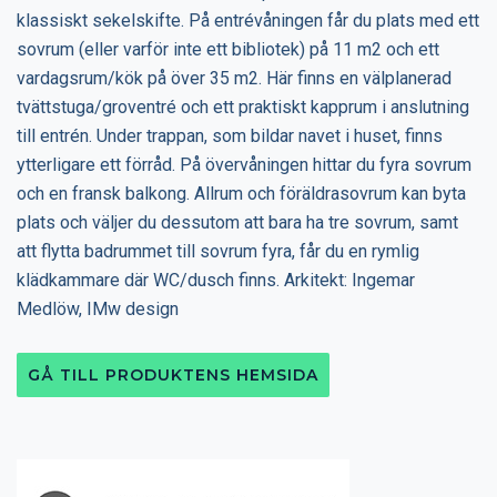
klassiskt sekelskifte. På entrévåningen får du plats med ett
sovrum (eller varför inte ett bibliotek) på 11 m2 och ett
vardagsrum/kök på över 35 m2. Här finns en välplanerad
tvättstuga/groventré och ett praktiskt kapprum i anslutning
till entrén. Under trappan, som bildar navet i huset, finns
ytterligare ett förråd. På övervåningen hittar du fyra sovrum
och en fransk balkong. Allrum och föräldrasovrum kan byta
plats och väljer du dessutom att bara ha tre sovrum, samt
att flytta badrummet till sovrum fyra, får du en rymlig
klädkammare där WC/dusch finns. Arkitekt: Ingemar
Medlöw, IMw design
GÅ TILL PRODUKTENS HEMSIDA