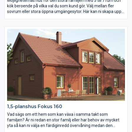
Möjligheternas hus för den stora familjen med 5 till 7 rum och
kök beroende på vilka val du som kund gör. Välj mellan fler
sovrum eller stora öppna umgängesytor. Här kan ni skapa upp
till fem sovrum i två plan eller kanske två extra stora
allrum/vardagsrum.
1,5-planshus Fokus 160
Vad sägs om ett hem som kan växa i samma takt som
familjen? Är ni redan en stor familj eller har behov av mycket
yta så kan ni välja en färdiginredd övervåning medan den
nystartade familjen kan välja att inreda den först senare.