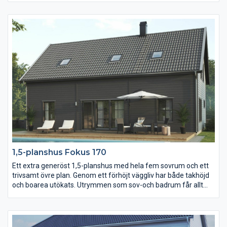
Entrén är välkomnande för både familj och gäster. Redan här
ser man rakt genom hall och vardagsrum till baksidan. I köket
finns gott om plats för förberedelser av både barnkalas och
midsommarfest. Här kan du välja till ett extra sovrum eller
skapa ett större allrum.
1,5-planshus Fokus 170
Ett extra generöst 1,5-planshus med hela fem sovrum och ett
trivsamt övre plan. Genom ett förhöjt väggliv har både takhöjd
och boarea utökats. Utrymmen som sov-och badrum får allt
fler möjligheter när snedtakets väggar mäter 150 cm istället för
80 cm på höjden. Komplettera gärna med flera takfönster och
kanske en hel takkupa för extra ljus och rymd.