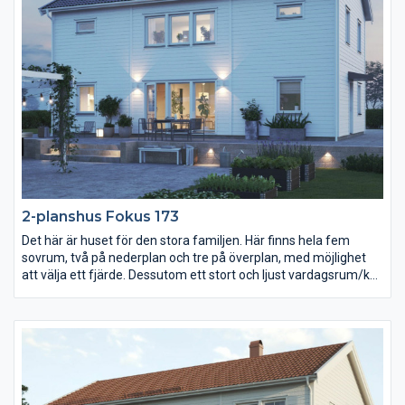
2-planshus Fokus 173
Det här är huset för den stora familjen. Här finns hela fem
sovrum, två på nederplan och tre på överplan, med möjlighet
att välja ett fjärde. Dessutom ett stort och ljust vardagsrum/kök
i en öppen lösning. Huset har en gavelställd entré vilket gör att
den passar extra bra på långsmala tomter.