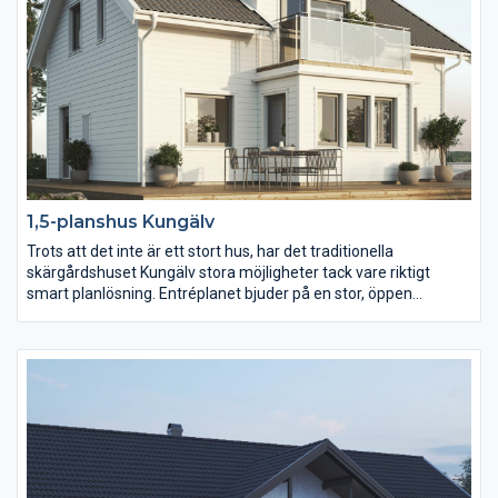
1,5-planshus Kungälv
Trots att det inte är ett stort hus, har det traditionella
skärgårdshuset Kungälv stora möjligheter tack vare riktigt
smart planlösning. Entréplanet bjuder på en stor, öppen
planlösning med 40 m2 kök, matplats och vardagsrum socialt
sammanhållet. Redan i entrén får du kontakt med alla delar av
huset. Vidare en välplanerad tvättstuga med bra arbetsyta. På
övervåningen hittar du tre sovrum, WC med badkar och ett litet
allrum i anslutning till den härliga balkongen.