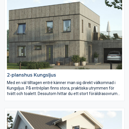
entréplan.
2-planshus Kungsljus
Med en väl tilltagen entré känner man sig direkt välkomnad i
Kungsljus. På entréplan finns stora, praktiska utrymmen för
tvätt och toalett. Dessutom hittar du ett stort föräldrasovrum
och ett öppet kök och vardagsrum när du går in i huset. På
överplan finns det ett stort allrum, kanske kan detta bli en
barn-/ungdomsdel om man väljer att använda sovrummet på
neder plan som föräldrasovrum. Ett välplanerat hus med goda
ytor och hela fyra sovrum.