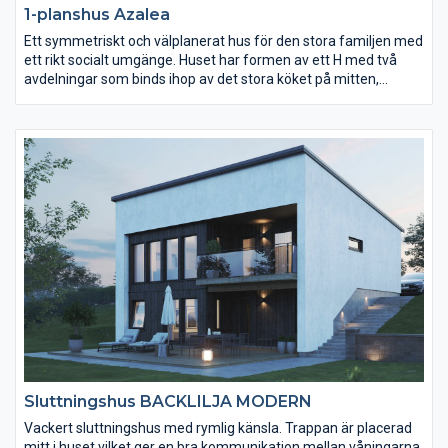
1-planshus Azalea
Ett symmetriskt och välplanerat hus för den stora familjen med
ett rikt socialt umgänge. Huset har formen av ett H med två
avdelningar som binds ihop av det stora köket på mitten,
husets verkliga hjärta. Här har man naturlig kontakt med
trädgården via dubbla altandörrar. Entrén är precis så
välplanerad som man kan önska sig, med wc på ena sidan och
tvättstuga på den andra. Och strax innanför, gott om förvaring.
Avdelningen till vänster har sovrum och badrum. Till höger
imponerar det ljusa vardagsrummet med sin öppna planlösning
och många fönsterpartier. Även här finns dubbeldörrar ut till
trädgården/uteplatsen.
Sluttningshus BACKLILJA MODERN
Vackert sluttningshus med rymlig känsla. Trappan är placerad
mitt i huset vilket ger en bra kommunikation mellan våningarna.