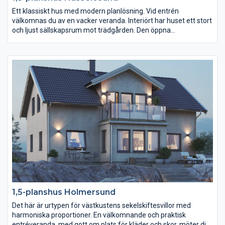
Ett klassiskt hus med modern planlösning. Vid entrén
välkomnas du av en vacker veranda. Interiört har huset ett stort
och ljust sällskapsrum mot trädgården. Den öppna
planlösningen med vardagsrum, matplats och kök är på över 60
m2. Utanför den ligger en vindskyddad och trivsam uteplats i
husets vinkel. Övervåningen har tre sovrum, varav ett extra
stort med en lyxigt stor walk-in-closet.
1,5-planshus Holmersund
Det här är urtypen för västkustens sekelskiftesvillor med
harmoniska proportioner. En välkomnande och praktisk
entréveranda, med gott om plats för kläder och skor, möter dig i