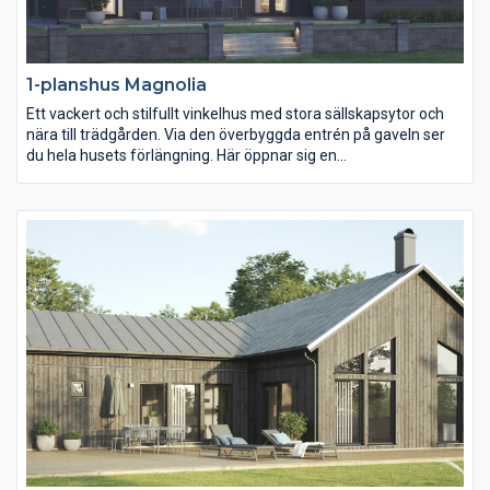
1-planshus Magnolia
Ett vackert och stilfullt vinkelhus med stora sällskapsytor och
nära till trädgården. Via den överbyggda entrén på gaveln ser
du hela husets förlängning. Här öppnar sig en
sammanhängande yta på 55 m2 med vardagsrum, matplats
och kök i ett. Härifrån har du också två altandörrar ut mot en
vindskyddad uteplats, vilket suddar ut gränsen mellan ute och
inne. Innanför vardagsrummet har huset två separata delar, en
barn-/ungdomsdel med eget allrum, alternativt gaming
room/hemmabio, och en separat föräldrasvit med egen walk-
in-closet och stort badrum.