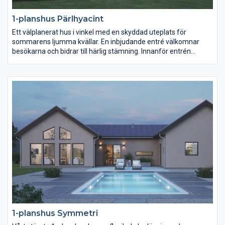
1-planshus Pärlhyacint
Ett välplanerat hus i vinkel med en skyddad uteplats för
sommarens ljumma kvällar. En inbjudande entré välkomnar
besökarna och bidrar till härlig stämning. Innanför entrén
öppnar sig vardagsrum, allrum och kök. Här finns gott om ytor
att röra sig på. Rakt fram ligger den separata
barn-/ungdomsdelen med eget allrum. Föräldrasovrummet har
rikligt med garderober och angränsar till ett generöst badrum.
1-planshus Symmetri