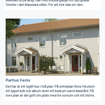
sekelskifte på långt håll med snickarglädje och spröjsade
fönster i den klassiska stilen. För att inte tala om den
välkomnande verandan. Väl inne öppnar sig vardagsrum,
matplats och kök i en stor gemensam yta på över 50 m2. Köket
är av klassisk modell med ett skafferi stort nog att gå in i.
Trappan leder upp till det ljusa allrummet med sin vackra
balkong. Här finns tre sovrum, varav ett med en stor walk-in-
closet.
Parhus Fenix
Det här är ett rejält hus i två plan. På entréplan finns förutom
ett öppet kök och allrum även ett badrum samt klädvård. På
övre plan är det gott om plats med tre sovrum och ett större
allrum. Om huset ska byggas i en slänt så finns möjlighet att
välja till ett sluttningsplan.