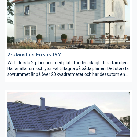
2-planshus Fokus 197
Vårt största 2-planshus med plats för den riktigt stora familjen.
Här är alla rum och ytor väl tilltagna på båda planen. Det största
sovrummet är på över 20 kvadratmeter och har dessutom en
egen lyxigt stor klädkammare. Välj mellan ursprungsplanens
fyra sovrum eller lägg till två och få hela sex sovrum.