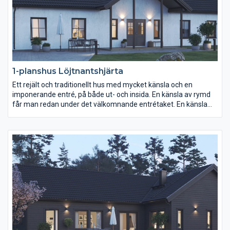
1-planshus Löjtnantshjärta
Ett rejält och traditionellt hus med mycket känsla och en
imponerande entré, på både ut- och insida. En känsla av rymd
får man redan under det välkomnande entrétaket. En känsla
som man tar med sig in där det stora vardagsrummet och
köket öppnar upp sig i en ljus och härlig sällskapsyta innanför
entrén med praktisk klädkammare att hänga undan
ytterplaggen i. Hela huset andas symmetri och ordning, med
gott om förvaring och praktiska lösningar. Här finns fyra
sovrum, varav ett föräldrasovrum med eget lyxigt badrum,
stort nog även för ett badkar.