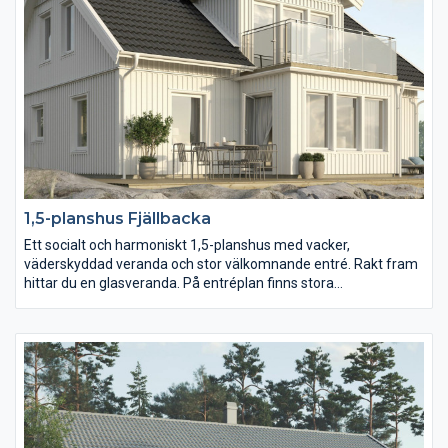
och djupa tomter.
1,5-planshus Fjällbacka
Ett socialt och harmoniskt 1,5-planshus med vacker,
väderskyddad veranda och stor välkomnande entré. Rakt fram
hittar du en glasveranda. På entréplan finns stora
sällskapsutrymmen och ett avskilt sovrum med fönster åt två
håll. Dessutom ett rymligt kök och en grovingång till
tvättstugan. En trappa upp finns den privata avdelningen med
tre stora sovrum där föräldrasovrummet har en lyxig walk-in-
closet med fönster och ett stort badrum. Det ljusa allrummet
leder ut till en härlig balkong.