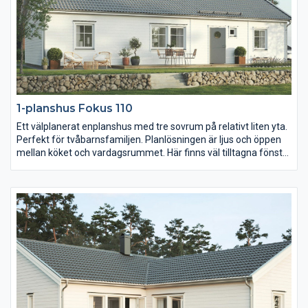
1-planshus Fokus 110
Ett välplanerat enplanshus med tre sovrum på relativt liten yta.
Perfekt för tvåbarnsfamiljen. Planlösningen är ljus och öppen
mellan köket och vardagsrummet. Här finns väl tilltagna fönster
och en altandörr som leder ut till baksidan. Plats för umgänge
finns året runt. Gör om en klädkammare till wc/dusch så slipper
ni köa till badrummet på morgnarna.