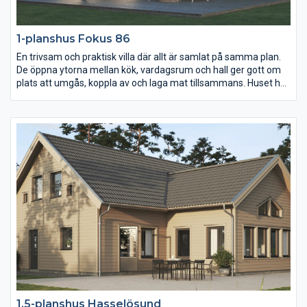
1-planshus Fokus 86
En trivsam och praktisk villa där allt är samlat på samma plan.
De öppna ytorna mellan kök, vardagsrum och hall ger gott om
plats att umgås, koppla av och laga mat tillsammans. Huset har
ett stort sovrum och två mindre vilket gör att huset både passar
perfekt för den lilla familjen men även för dig som drömmer
om ett lättskött fritidshus.
1,5-planshus Hasselösund