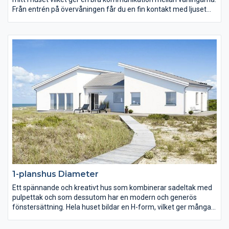
Från entrén på övervåningen får du en fin kontakt med ljuset
från balkongsidan. Det stora fönstret i vardagsrummet ger
även köket mycket ljus. Sluttningsplanet har tre sovrum och
gott om förvaring. Som alternativ planlösning kan väggen
mellan hall och sovrum på övervåningen tas bort. Det ger en
luftigare möblering i vardagsrum och en härlig matplats i det
stora fönstret. Gör du på samma sätt på sluttningsplanet,
mellan hallen och det lilla sovrummet, får du en fin plats för tv-
rum/allrum.
1-planshus Diameter
Ett spännande och kreativt hus som kombinerar sadeltak med
pulpettak och som dessutom har en modern och generös
fönstersättning. Hela huset bildar en H-form, vilket ger många
fördelar i planlösningen. Här finns två separata delar, en
barn-/ungdomsdel och en föräldradel. En praktisk lösning för