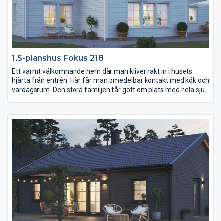
1,5-planshus Fokus 218
Ett varmt välkomnande hem där man kliver rakt in i husets
hjärta från entrén. Här får man omedelbar kontakt med kök och
vardagsrum. Den stora familjen får gott om plats med hela sju
sovrum. På nedre plan finns ett stort föräldrasovrum och
ytterligare två mindre sovrum. På övre plan kan tonåringar få
ett eget utrymme med sovrum, toalett och vardagsrum. På
nedre plan hittar du det fantastiska vardagsrummet i vinkeln
med ryggåstak som ger huset det där lilla extra.