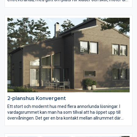
det här traditionella huset. Du kliver sedan vidare in till en rymlig
hall och en umgängesdel på hela 45 m2. På övervåningen finns
tre stora sovrum, ett rymligt badrum och ett luftigt allrum med
utgång till den härliga balkongen. Mellan våningarna finns en
god kommunikation tack vare trappans placering.
2-planshus Konvergent
Ett stort och modernt hus med flera annorlunda lösningar. I
vardagsrummet kan man ha som tillval att ha öppet upp till
övervåningen. Det ger en bra kontakt mellan allrummet där
uppe och vardagsrummet där nere. Huset har fyra sovrum,
varav tre med egen klädkammare. Överplan kan med fördel
användas som en barn-/ungdomsdel, om föräldrarna sover på