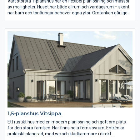
Vårt största 1-planshus har en flexibel planlösning och massor
av möjligheter. Huset har både allrum och vardagsrum – skönt
när barn och tonåringar behöver egna ytor. Omtanken går igen i
planeringen av de fyra sovrummen. Du hittar en väl avskild
föräldradel med sovrum, egen wc och walk-in-closet. Barnen
har en egen sovrumsdel i anslutning till det rejäla allrummet (de
kan t o m ha egen ingång via tvättrummet). Med fyra stora
sovrum, två badrum och separat gästtoalett klarar Symmetri
alla livets skeden.
1,5-planshus Vitsippa
Ett rustikt hus med en modern planlösning och gott om plats
för den stora familjen. Här finns hela fem sovrum. Entrén är
praktiskt planerad, med wc och klädkammare i direkt
anslutning. Entréplanet har en stor öppen sällskapsdel och en