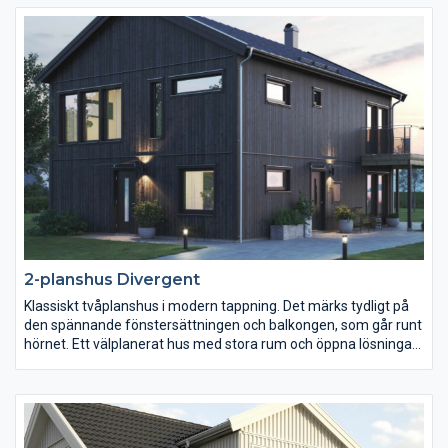
alla, där ingen behöver störa någon annan. Båda delarna
förenas av köket och matplatsen, som bildar husets hjärta.
Härifrån har man direktkontakt med såväl entré, som
vardagsrum och allrum, tack vare de stora öppningarna.
2-planshus Divergent
Klassiskt tvåplanshus i modern tappning. Det märks tydligt på
den spännande fönstersättningen och balkongen, som går runt
hörnet. Ett välplanerat hus med stora rum och öppna lösningar.
Vardagsrum och kök är integrerade med fönster i tre
väderstreck och utgång till uteplats. En bra detalj är den
praktiska förvaringen precis innanför entrén. Övervåningens tre
sovrum är generösa och rymmer både fåtölj och skrivbord.
Divergent är ett gavelställt hus och passar särskilt bra på smala