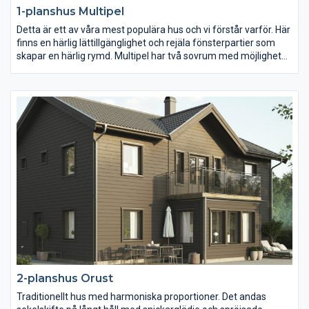
1-planshus Multipel
Detta är ett av våra mest populära hus och vi förstår varför. Här
finns en härlig lättillgänglighet och rejäla fönsterpartier som
skapar en härlig rymd. Multipel har två sovrum med möjlighet
att addera ett tredje. Vardagsrummet är placerat i en egen
vinkel men samtidigt fin kontakt med köket och matplatsen.
Det här huset rymmer en praktisk köksingång/ groventré som
leder vidare till in tvättstuga, toalett och kök. I husets vinkel får
du en perfekt skyddad uteplats, som enkelt nås via köket.
2-planshus Orust
Traditionellt hus med harmoniska proportioner. Det andas