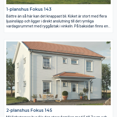
1-planshus Fokus 143
Bättre än så här kan det knappast bli. Köket är stort med flera
ljusinsläpp och ligger i direkt anslutning till det rymliga
vardagsrummet med ryggåstak i vinkeln. På baksidan finns en
insynsskyddad uteplats som kan bli en favoritplats under
ljumma sommarkvällar. Väljer ni dessutom att bygga ett garage
i närheten av tvättstugan så kan ni skapa en känsla av ett U-
hus. Fundera på hur ni vill att solen ska flöda in i både hus och
över uteplats.
2-planshus Fokus 145