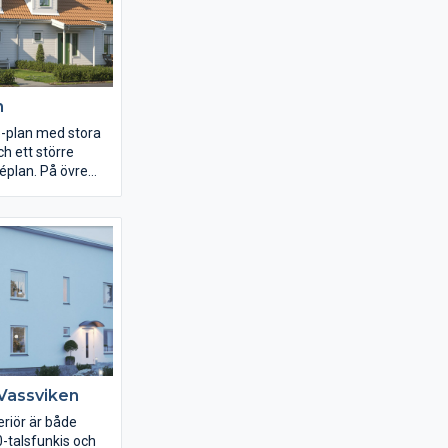
 med ett skafferi
 in i. Trappan
et ljusa allrummet
balkong. Här finns
av ett med en stor
n
,5-plan med stora
ch ett större
éplan. På övre
sovrum,
h ett stort
Vassviken
riör är både
0-talsfunkis och