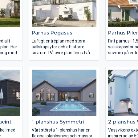
en mellan
kontakt med köket och
klassisk modell
matplatsen. Det här huset
stort nog att gå
set två
rymmer en praktisk köksingång/
leder upp till d
groventré som leder vidare till in
med sin vackra 
d eget
tvättstuga, toalett och kök. I
tre sovrum, var
Parhus Pegasus
Parhus Pile
ing
husets vinkel får du en perfekt
walk-in-closet.
n separat
skyddad uteplats, som enkelt nås
d allt
Luftigt entréplan med stora
Fint parhus i 1
walk-in-
via köket.
plan. Här
sällskapsytor och ett större
sällskapsytor o
m.
sning med
sovrum. På övre plan finns två
sovrum på entr
k och
sovrum, klädkammare, ett stort
plan finns två 
sovrum och
allrum samt utgång till den stora
klädkammare oc
n
takterrassen.
allrum.
gen.
acint
1-planshus Symmetri
2-planshus 
inkel med
Vårt största 1-planshus har en
Vassvikens exte
r
flexibel planlösning och massor
inspirerad av 5