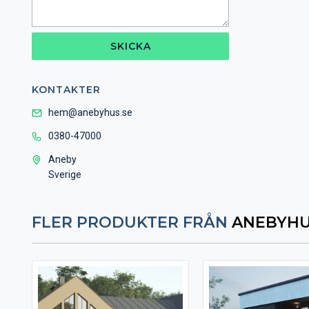
SKICKA
KONTAKTER
hem@anebyhus.se
0380-47000
Aneby
Sverige
FLER PRODUKTER FRÅN
ANEBYH