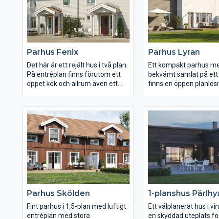
och härlig sällskapsyta innanför
vilket suddar ut gräns
entrén med praktisk
ute och inne. Innanför
klädkammare att hänga undan
vardagsrummet har hu
ytterplaggen i. Hela huset andas
separata delar, en
symmetri och ordning, med gott
barn-/ungdomsdel me
Parhus Fenix
Parhus Lyran
om förvaring och praktiska
allrum, alternativt gam
lösningar. Här finns fyra sovrum,
room/hemmabio, och e
Det här är ett rejält hus i två plan.
Ett kompakt parhus me
varav ett föräldrasovrum med
föräldrasvit med egen 
På entréplan finns förutom ett
bekvämt samlat på ett 
eget lyxigt badrum, stort nog
closet och stort badru
öppet kök och allrum även ett
finns en öppen planlö
även för ett badkar.
badrum samt klädvård. På övre
nära tillgång mellan kö
plan är det gott om plats med tre
vardagsrum. Hela tre 
sovrum och ett större allrum. Om
två toaletter ryms i de
huset ska byggas i en slänt så
yteffektiva planlösnin
finns möjlighet att välja till ett
sluttningsplan.
Parhus Skölden
1-planshus Pärlhy
Fint parhus i 1,5-plan med luftigt
Ett välplanerat hus i v
entréplan med stora
en skyddad uteplats fö