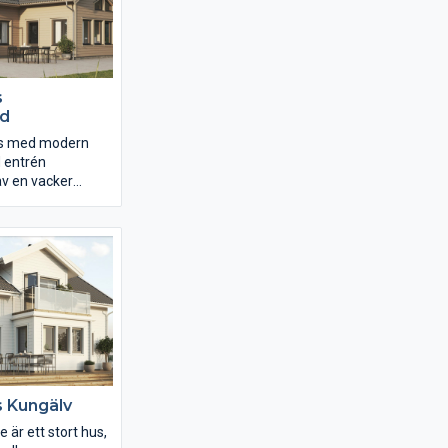
er.
s
nd
hus med modern
d entrén
v en vacker
rt har huset ett
 sällskapsrum mot
n öppna
 med vardagsrum,
k är på över 60
 ligger en
h trivsam
s vinkel.
ar tre sovrum,
 stort med en
-in-closet.
s Kungälv
e är ett stort hus,