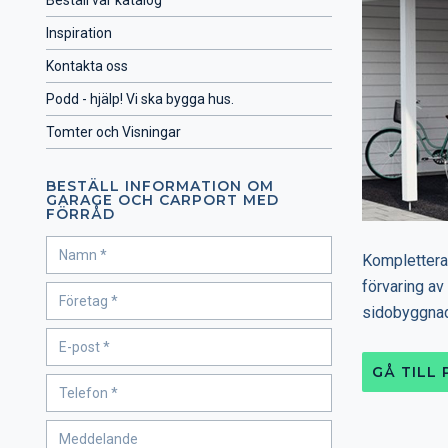
Beställ vår katalog
Inspiration
Kontakta oss
Podd - hjälp! Vi ska bygga hus.
Tomter och Visningar
BESTÄLL INFORMATION OM
GARAGE OCH CARPORT MED
FÖRRÅD
Komplettera
förvaring av 
sidobyggna
GÅ TILL