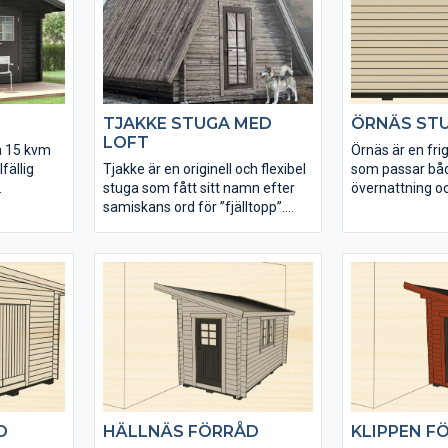
konstruktion.
TJAKKE STUGA MED
ÖRNÄS ST
LOFT
å 15 kvm
Örnäs är en fr
fällig
Tjakke är en originell och flexibel
som passar både 
stuga som fått sitt namn efter
övernattning o
mme på
samiskans ord för ”fjälltopp”.
permanent ext
Stugan har en total golvyta på
gården.
19,4 kvm, varav 4,4 kvm loft. Du
kan välja att placera en
mellanvägg i stugan, för att till
exempel avgränsa mellan relax
och bastu.
D
HÄLLNÄS FÖRRÅD
KLIPPEN F