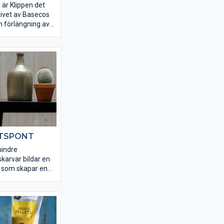
är Klippen det
tivet av Basecos
n förlängning av
aget för dig som
aring. Klippen kan
fristående.
LÄTSPONT
mindre
karvar bildar en
a, som skapar en
rkning till 8
t gör att panelen
m och sitt
len kan du köpa
 i färgerna vit,