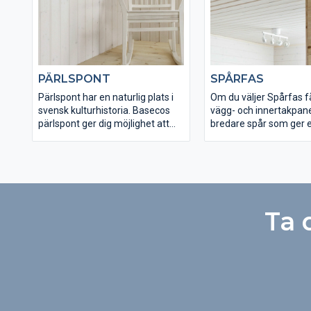
värmebehandlat virke får med
virke. För att våra mass
tiden.
ska bli så stabila som d
möjligt, torkas det lån
till en fuktkvot på 8 pro
kallas möbeltorr.
PÄRLSPONT
SPÅRFAS
Pärlspont har en naturlig plats i
Om du väljer Spårfas f
svensk kulturhistoria. Basecos
vägg- och innertakpan
pärlspont ger dig möjlighet att
bredare spår som ger e
återskapa och bevara den
känsla. En nedtorkning t
genuina känslan. En nedtorkning
procent fuktkvot gör a
till 8 procent fuktkvot gör att
behåller sin form och si
panelen behåller sin form och sitt
utseende. Våra spårfa
utseende. Pärlspont finns
finns snövit, vit och o
obehandlad, vit och snövit.
Ta 