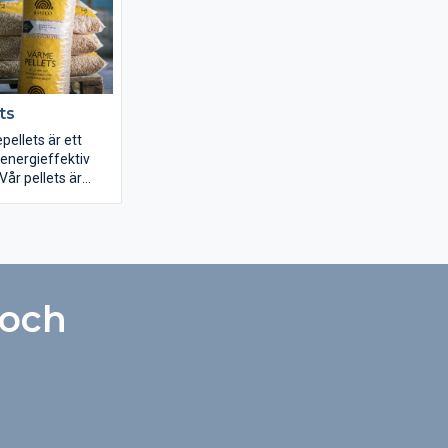
grå eller
 vit, snövit, svart
ts
ellets är ett
 energieffektiv
Vår pellets är
gsråvara från vår
träprodukter och
tan tillsatser. En
rlig produkt från
 skogarna.
 och