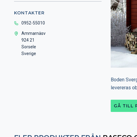
KONTAKTER
0952-55010
Ammarnäsv
924 21
Sorsele
Sverige
Boden Sverg
levereras ob
GÅ TILL