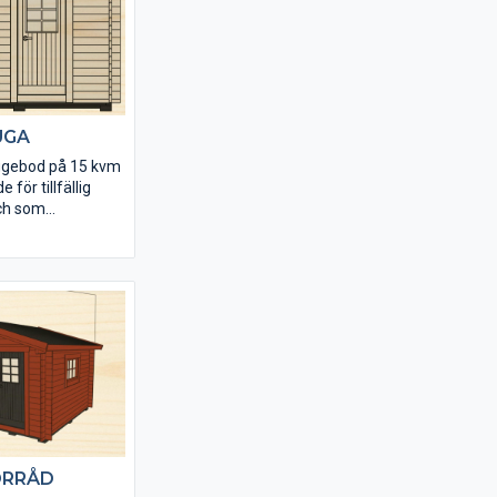
UGA
iggebod på 15 kvm
för tillfällig
ch som
rautrymme på
ÖRRÅD