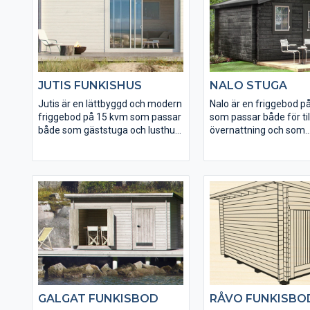
härliga kvm att vistas på. Till
Månäs kan du välja bland många
tillval och tillbehör för att sätta
din personliga prägel.
JUTIS FUNKISHUS
NALO STUGA
Jutis är en lättbyggd och modern
Nalo är en friggebod p
friggebod på 15 kvm som passar
som passar både för till
både som gäststuga och lusthus.
övernattning och som
Stugan har öppningsbart
permanent extrautry
glasparti av härdat isolerglas.
gården.
GALGAT FUNKISBOD
RÅVO FUNKISBO