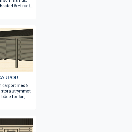
om sommarhus,
 bostad året runt.
 ligger golvytan
. Fönster och
eras isolerade.
lt dimensionerad
an göra din egen
v våra
CARPORT
 carport med 8
t stora utrymmet
ör både fordon,
ring. Grannäs går
 olika
. Grannäs
ndlad i rejäla
 stabil