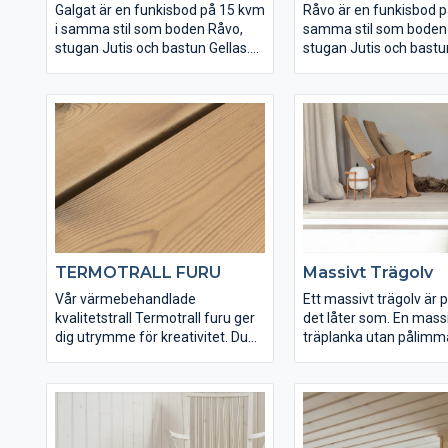
Galgat är en funkisbod på 15 kvm
Råvo är en funkisbod p
i samma stil som boden Råvo,
samma stil som boden 
stugan Jutis och bastun Gellas.
stugan Jutis och bastun
Dessa fyra går även bra att
Dessa fyra går även br
kombinera på olika sätt.
kombinera på olika sätt
TERMOTRALL FURU
Massivt Trägolv
Vår värmebehandlade
Ett massivt trägolv är 
kvalitetstrall Termotrall furu ger
det låter som. En mass
dig utrymme för kreativitet. Du
träplanka utan pålimma
påverkar själv hur materialet ska
Vi tillverkar våra massi
åldras: ytbehandla trallen för att
från skogen som finns n
behålla kulören eller lämna träet
våra omgivningar. Lång
obehandlat om du föredrar den
vintrar ger trä med täta
gråa nyansen ett
något som i sin tur ger 