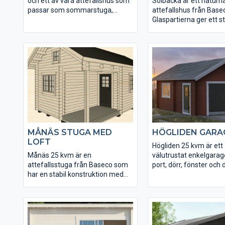
och ett av våra attefallshus som
Solbacka är ett naturn
passar som sommarstuga,
attefallshus från Base
gäststuga eller bostad året runt.
Glaspartierna ger ett st
Nyby har en öppnare planlösning
insläpp av naturligt lju
sett till bottenplan och loft. Tack
stugan kan göras
vare loftet ligger golvytan på hela
självförsörjande på el
35 kvm vilket ger gott om
solpaneler. Den inglas
utrymme. Konstruktionen och
passar perfekt som väx
virkeskvaliteten är lika gedigen
uterum. Till Solbacka ha
som i Basecos övriga sortiment
många tillval och tillbe
av små hus och förråd. Fönster
gör det lätt att göra stu
och ytterdörr levereras isolerade.
egen. Inklusive loftet f
total golvyta på 35 kvm
MÅNÄS STUGA MED
HÖGLIDEN GARA
LOFT
Högliden 25 kvm är ett
Månäs 25 kvm är en
välutrustat enkelgara
attefallsstuga från Baseco som
port, dörr, fönster och 
har en stabil konstruktion med
genuina stugkänsla s
karaktär och egen stil. Stugan
kännetecknar Basecos
har takförsedd hörningång med
attefallshus. Högliden 
altan och rymligt loft inne.
obehandlad i rejäla di
Stugan har en spännande
och stabil konstruktion.
planlösning och du får totalt 35