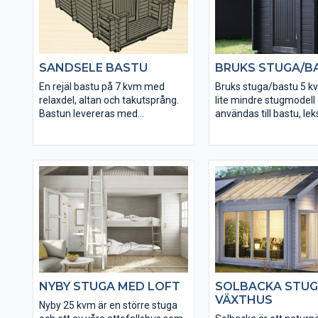
SANDSELE BASTU
BRUKS STUGA/B
En rejäl bastu på 7 kvm med
Bruks stuga/bastu 5 k
relaxdel, altan och takutsprång.
lite mindre stugmodell
Bastun levereras med
användas till bastu, lek
färdigmonterade bastulavar och
förråd beroende på tillv
bänkar till relaxen. Kaminpaket
en bra stuga direkt frå
från Harvia finns som tillval.
lagerhyllan till ett myck
NYBY STUGA MED LOFT
SOLBACKA STUG
VÄXTHUS
Nyby 25 kvm är en större stuga