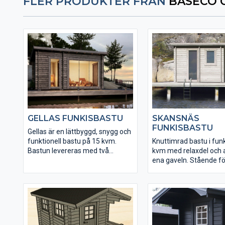
FLER PRODUKTER FRÅN
BASECO 
GELLAS FUNKISBASTU
SKANSNÄS
FUNKISBASTU
Gellas är en lättbyggd, snygg och
funktionell bastu på 15 kvm.
Knuttimrad bastu i funk
Bastun levereras med två
kvm med relaxdel och 
färdigmonterade bastulavar. Det
ena gaveln. Stående f
skjutbara glaspartiet består av
takutsprång över altan
härdat isolerglas. Kaminpaket
bastun sin unika karakt
från Harvia finns som tillval.
levereras med färdig
bastulavar och bänkar ti
Kaminpaket från Harvia
som tillval.