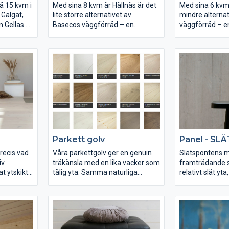
å 15 kvm i
Med sina 8 kvm är Hällnäs är det
Med sina 6 kvm 
Galgat,
lite större alternativet av
mindre alterna
 Gellas.
Basecos väggförråd – en
väggförråd – e
a att
förlängning av huset eller
huset eller gar
.
garaget för dig som vill ha mer
vill ha mer förv
förvaring. Förrådet kan även
även monteras 
monteras fristående.
Parkett golv
Panel - S
precis vad
Våra parkettgolv ger en genuin
Slätspontens 
iv
träkänsla med en lika vacker som
framträdande s
t ytskikt.
tålig yta. Samma naturliga
relativt slät yt
va trägolv
variationer som hos ett massivt
helhet. En nedto
aturligt i
golv. Golven är behandlade med
procent fuktkvo
a kalla
hårdvaxolja som ger ett
behåller sin for
 årsringar,
motståndskraftigt skydd mot
utseende. Pane
ett hårt
smuts och spill. Slitskiktet är ca 4
obehandlad eller