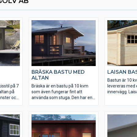
GOLV AB
BRÄSKA BASTU MED
LAISAN BA
ALTAN
Bastun är 10 k
isstil på 7
Bräska är en bastu på 10 kvm
levereras med e
altan på
som även fungerar fint att
innervägg. Lais
önster och
använda som stuga. Den har en
bastustuga so
delen ger
rymlig altan med takutsprång. De
fyra st färdig
är. Bastun
fyra bastulavarna är löstagbara
bastulavar. Ka
monterade
så att en liggplats kan anordnas i
Harvia finns som
ll relaxen.
bastun. Mellan bastu- och
 finns
relaxdelen sitter en glasdörr.
Kaminpaket från Harvia finns