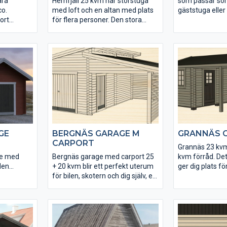
ära
Hemfjäll 25 kvm har storstuga
som passar s
co.
med loft och en altan med plats
gäststuga eller
ort
för flera personer. Den stora
Tack vare loftet
s och
glasade dubbeldörren öppnas
på hela 35 kvm
enkelt upp så att du kan ta vara
ytterdörr lever
 genom
på stugans hela golv- och
Bure är en rejä
ade delen
altanyta, som totalt blir 35 kvm.
stuga som du k
thus eller
Skapa din egen stuga genom
genom något a
r vi
våra olika tillbehöspalet.
tillbehöspaket.
hör, som
gan till din
år du en
.
GE
BERGNÄS GARAGE M
GRANNÄS 
CARPORT
Grannäs 23 kvm
ge med
Bergnäs garage med carport 25
kvm förråd. De
den
+ 20 kvm blir ett perfekt uterum
ger dig plats f
om
för bilen, skotern och dig själv, en
fritid och förva
plats att förvara och meka på.
att utrusta med
levereras
Bergnäs går att utrusta med
tillbehörspaket
mensioner
olika tillbehörspaket. Garaget
levereras obeha
levereras obehandlad i rejäla
dimensioner och
dimensioner och stabil
konstruktion.