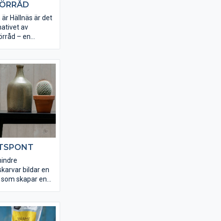
FÖRRÅD
är Hällnäs är det
nativet av
rråd – en
huset eller
 som vill ha mer
ådet kan även
ående.
LÄTSPONT
mindre
karvar bildar en
a, som skapar en
rkning till 8
t gör att panelen
m och sitt
len kan du köpa