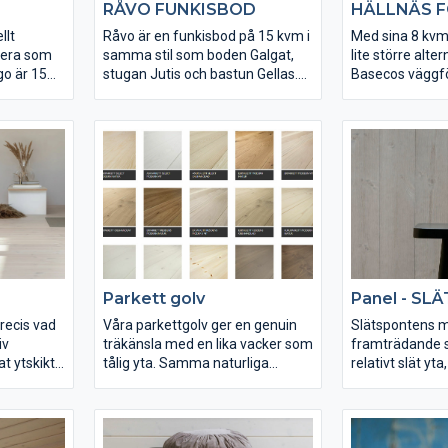
RÅVO FUNKISBOD
HÄLLNÄS 
llt
Råvo är en funkisbod på 15 kvm i
Med sina 8 kvm 
gera som
samma stil som boden Galgat,
lite större alter
o är 15
stugan Jutis och bastun Gellas.
Basecos väggfö
dlad och
Dessa fyra går även bra att
förlängning av 
t
kombinera på olika sätt.
garaget för dig
förvaring. Förr
monteras frist
Parkett golv
Panel - S
precis vad
Våra parkettgolv ger en genuin
Slätspontens 
iv
träkänsla med en lika vacker som
framträdande s
t ytskikt.
tålig yta. Samma naturliga
relativt slät yt
va trägolv
variationer som hos ett massivt
helhet. En nedto
aturligt i
golv. Golven är behandlade med
procent fuktkvo
a kalla
hårdvaxolja som ger ett
behåller sin for
 årsringar,
motståndskraftigt skydd mot
utseende. Pane