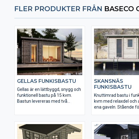
FLER PRODUKTER FRÅN
BASECO 
GELLAS FUNKISBASTU
SKANSNÄS
FUNKISBASTU
Gellas är en lättbyggd, snygg och
funktionell bastu på 15 kvm.
Knuttimrad bastu i funk
Bastun levereras med två
kvm med relaxdel och 
färdigmonterade bastulavar. Det
ena gaveln. Stående f
skjutbara glaspartiet består av
takutsprång över altan
härdat isolerglas. Kaminpaket
bastun sin unika karakt
från Harvia finns som tillval.
levereras med färdig
bastulavar och bänkar ti
Kaminpaket från Harvia