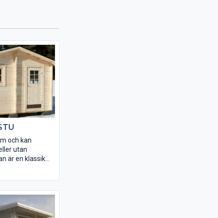
STU
vm och kan
ller utan
an är en klassik
m levereras med
monterade
minpaket från
 tillval.