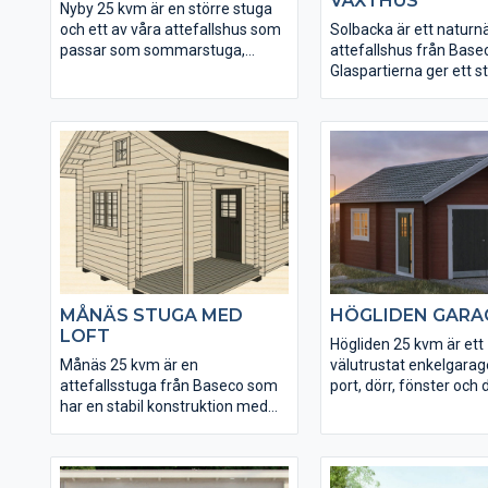
VÄXTHUS
Nyby 25 kvm är en större stuga
och ett av våra attefallshus som
Solbacka är ett naturn
passar som sommarstuga,
attefallshus från Base
gäststuga eller bostad året runt.
Glaspartierna ger ett st
Nyby har en öppnare planlösning
insläpp av naturligt lju
sett till bottenplan och loft. Tack
stugan kan göras
vare loftet ligger golvytan på hela
självförsörjande på el
35 kvm vilket ger gott om
solpaneler. Den inglas
utrymme. Konstruktionen och
passar perfekt som väx
virkeskvaliteten är lika gedigen
uterum. Till Solbacka ha
som i Basecos övriga sortiment
många tillval och tillbe
av små hus och förråd. Fönster
gör det lätt att göra stu
och ytterdörr levereras isolerade.
egen. Inklusive loftet f
total golvyta på 35 kvm
MÅNÄS STUGA MED
HÖGLIDEN GARA
LOFT
Högliden 25 kvm är ett
Månäs 25 kvm är en
välutrustat enkelgara
attefallsstuga från Baseco som
port, dörr, fönster och 
har en stabil konstruktion med
genuina stugkänsla s
karaktär och egen stil. Stugan
kännetecknar Basecos
har takförsedd hörningång med
attefallshus. Högliden 
altan och rymligt loft inne.
obehandlad i rejäla di