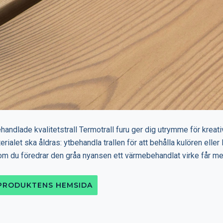
andlade kvalitetstrall Termotrall furu ger dig utrymme för kreati
erialet ska åldras: ytbehandla trallen för att behålla kulören eller
m du föredrar den gråa nyansen ett värmebehandlat virke får me
 PRODUKTENS HEMSIDA