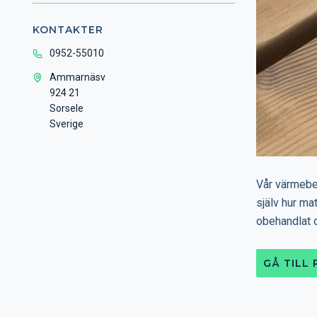
KONTAKTER
0952-55010
Ammarnäsv
924 21
Sorsele
Sverige
Vår värmebeh
själv hur mat
obehandlat o
GÅ TILL