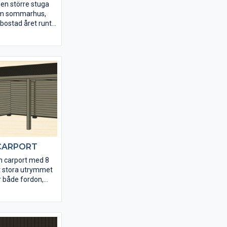
stu.
en större stuga
om sommarhus,
 bostad året runt.
 ligger golvytan
. Fönster och
eras isolerade.
lt dimensionerad
an göra din egen
v våra
CARPORT
 carport med 8
t stora utrymmet
ör både fordon,
ring. Grannäs går
 olika
. Grannäs
ndlad i rejäla