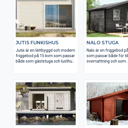
Stugan har en spännande
och stabil konstruktion.
planlösning och du får totalt 35
härliga kvm att vistas på. Till
Månäs kan du välja bland många
tillval och tillbehör för att sätta
din personliga prägel.
JUTIS FUNKISHUS
NALO STUGA
Jutis är en lättbyggd och modern
Nalo är en friggebod p
friggebod på 15 kvm som passar
som passar både för till
både som gäststuga och lusthus.
övernattning och som
Stugan har öppningsbart
permanent extrautry
glasparti av härdat isolerglas.
gården.