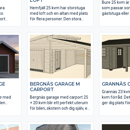
LOFT
Gellas funkisba
Bure 25 kvm är 
ära
Hemfjäll 25 kvm har storstuga
som passar s
co.
med loft och en altan med plats
gäststuga eller
ort
för flera personer. Den stora
Tack vare loftet
s och
glasade dubbeldörren öppnas
på hela 35 kvm
enkelt upp så att du kan ta vara
ytterdörr lever
 genom
på stugans hela golv- och
Bure är en rejä
ade delen
altanyta, som totalt blir 35 kvm.
stuga som du k
thus eller
Skapa din egen stuga genom
genom något a
r vi
våra olika tillbehöspalet.
tillbehöspaket.
hör, som
gan till din
år du en
.
GE
BERGNÄS GARAGE M
GRANNÄS 
CARPORT
Grannäs 23 kvm
ge med
Bergnäs garage med carport 25
kvm förråd. De
den
+ 20 kvm blir ett perfekt uterum
ger dig plats f
om
för bilen, skotern och dig själv, en
fritid och förva
plats att förvara och meka på.
att utrusta med
levereras
Bergnäs går att utrusta med
tillbehörspaket
mensioner
olika tillbehörspaket. Garaget
levereras obeha