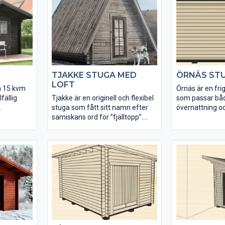
levereras obehandlad i rejäla
dimensioner och
dimensioner och stabil
konstruktion.
konstruktion.
TJAKKE STUGA MED
ÖRNÄS ST
LOFT
å 15 kvm
Örnäs är en fr
fällig
Tjakke är en originell och flexibel
som passar både 
stuga som fått sitt namn efter
övernattning o
mme på
samiskans ord för ”fjälltopp”.
permanent ext
Stugan har en total golvyta på
gården.
19,4 kvm, varav 4,4 kvm loft. Du
kan välja att placera en
mellanvägg i stugan, för att till
exempel avgränsa mellan relax
och bastu.