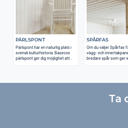
något som i sin tur ger 
virke. För att våra mass
ska bli så stabila som d
möjligt, torkas det lån
till en fuktkvot på 8 pro
kallas möbeltorr.
PÄRLSPONT
SPÅRFAS
Pärlspont har en naturlig plats i
Om du väljer Spårfas f
svensk kulturhistoria. Basecos
vägg- och innertakpan
pärlspont ger dig möjlighet att
bredare spår som ger e
återskapa och bevara den
känsla. En nedtorkning t
genuina känslan. En nedtorkning
procent fuktkvot gör a
till 8 procent fuktkvot gör att
behåller sin form och si
panelen behåller sin form och sitt
utseende. Våra spårfa
utseende. Pärlspont finns
finns snövit, vit och o
obehandlad, vit och snövit.
Ta 