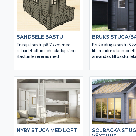
som tillval.
SANDSELE BASTU
BRUKS STUGA/B
En rejäl bastu på 7 kvm med
Bruks stuga/bastu 5 k
relaxdel, altan och takutsprång.
lite mindre stugmodell
Bastun levereras med
användas till bastu, lek
färdigmonterade bastulavar och
förråd beroende på tillv
bänkar till relaxen. Kaminpaket
en bra stuga direkt frå
från Harvia finns som tillval.
lagerhyllan till ett myck
NYBY STUGA MED LOFT
SOLBACKA STUG