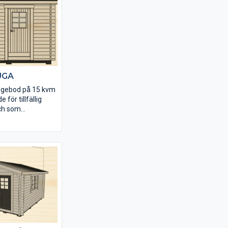
 stabil
UGA
iggebod på 15 kvm
för tillfällig
ch som
rautrymme på