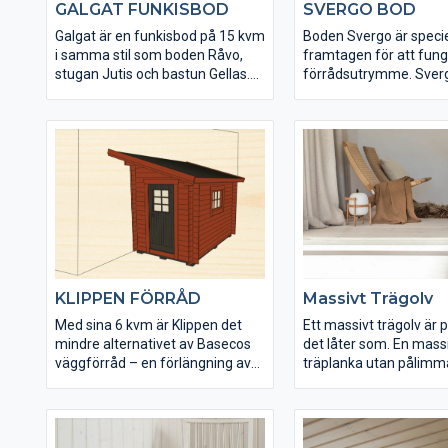
GALGAT FUNKISBOD
SVERGO BOD
Galgat är en funkisbod på 15 kvm
Boden Svergo är specie
i samma stil som boden Råvo,
framtagen för att fun
stugan Jutis och bastun Gellas.
förrådsutrymme. Sverg
Dessa fyra går även bra att
kvm, levereras obehan
kombinera på olika sätt.
det tåliga virket är rejäl
dimensionerat.
KLIPPEN FÖRRÅD
Massivt Trägolv
Med sina 6 kvm är Klippen det
Ett massivt trägolv är 
mindre alternativet av Basecos
det låter som. En mass
väggförråd – en förlängning av
träplanka utan pålimma
huset eller garaget för dig som
Vi tillverkar våra massi
vill ha mer förvaring. Klippen kan
från skogen som finns n
även monteras fristående.
våra omgivningar. Lång
vintrar ger trä med täta