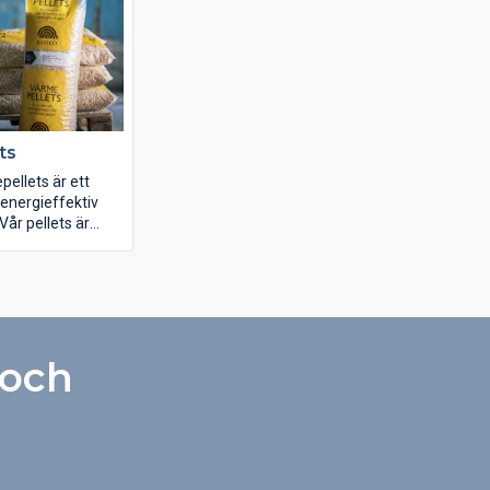
 i färgerna vit,
grå eller
 vit, snövit, svart
ts
ellets är ett
 energieffektiv
Vår pellets är
gsråvara från vår
träprodukter och
tan tillsatser. En
rlig produkt från
 skogarna.
 och