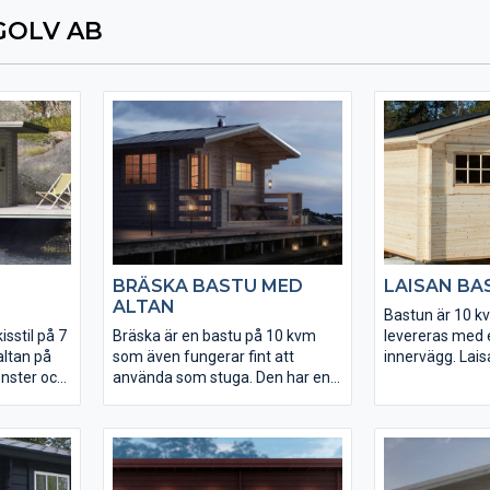
GOLV AB
BRÄSKA BASTU MED
LAISAN BA
ALTAN
Bastun är 10 k
isstil på 7
Bräska är en bastu på 10 kvm
levereras med e
altan på
som även fungerar fint att
innervägg. Lais
önster och
använda som stuga. Den har en
bastustuga so
delen ger
rymlig altan med takutsprång. De
fyra st färdig
är. Bastun
fyra bastulavarna är löstagbara
bastulavar. Ka
monterade
så att en liggplats kan anordnas i
Harvia finns som
ll relaxen.
bastun. Mellan bastu- och
 finns
relaxdelen sitter en glasdörr.