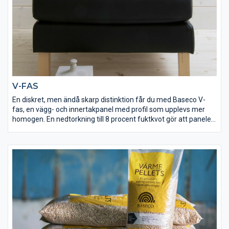
V-FAS
En diskret, men ändå skarp distinktion får du med Baseco V-
fas, en vägg- och innertakpanel med profil som upplevs mer
homogen. En nedtorkning till 8 procent fuktkvot gör att panelen
behåller sin form och sitt utseende. Panelen finns snövit, vit och
mörkgrå samt obehandlad.