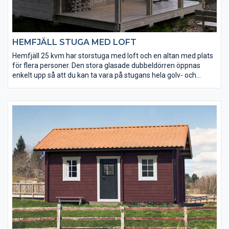
HEMFJÄLL STUGA MED LOFT
Hemfjäll 25 kvm har storstuga med loft och en altan med plats
för flera personer. Den stora glasade dubbeldörren öppnas
enkelt upp så att du kan ta vara på stugans hela golv- och
altanyta, som totalt blir 35 kvm. Skapa din egen stuga genom
våra olika tillbehöspalet.