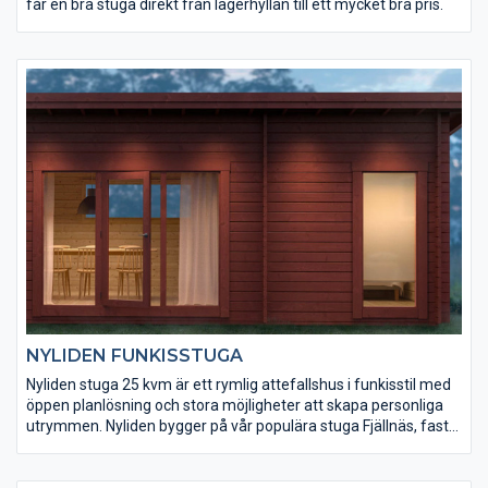
får en bra stuga direkt från lagerhyllan till ett mycket bra pris.
NYLIDEN FUNKISSTUGA
Nyliden stuga 25 kvm är ett rymlig attefallshus i funkisstil med
öppen planlösning och stora möjligheter att skapa personliga
utrymmen. Nyliden bygger på vår populära stuga Fjällnäs, fast
denna är lägre och utan loft. Stora och stilrena fönster ger stort
ljusinsläpp som inspirerar till unika rumslösningar och 25
mycket effektiva kvadratmeter. Komplettera även med Galgat