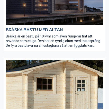
BRÄSKA BASTU MED ALTAN
Bräska är en bastu på 10 kvm som även fungerar fint att
använda som stuga. Den har en rymlig altan med takutsprång.
De fyra bastulavarna är löstagbara så att en liggplats kan
anordnas i bastun. Mellan bastu- och relaxdelen sitter en
glasdörr. Kaminpaket från Harvia finns som tillval.