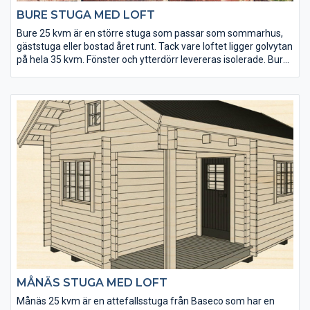
BURE STUGA MED LOFT
Bure 25 kvm är en större stuga som passar som sommarhus,
gäststuga eller bostad året runt. Tack vare loftet ligger golvytan
på hela 35 kvm. Fönster och ytterdörr levereras isolerade. Bure
är en rejält dimensionerad stuga som du kan göra din egen
genom något av våra tillbehöspaket.
MÅNÄS STUGA MED LOFT
Månäs 25 kvm är en attefallsstuga från Baseco som har en