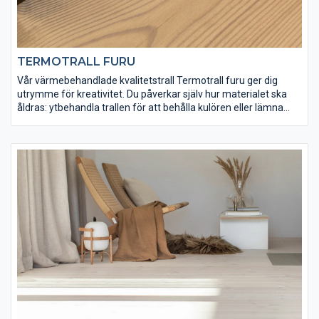
TERMOTRALL FURU
Vår värmebehandlade kvalitetstrall Termotrall furu ger dig
utrymme för kreativitet. Du påverkar själv hur materialet ska
åldras: ytbehandla trallen för att behålla kulören eller lämna
träet obehandlat om du föredrar den gråa nyansen ett
värmebehandlat virke får med tiden.