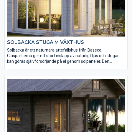
SOLBACKA STUGA M VÄXTHUS
Solbacka är ett naturnära attefallshus från Baseco.
Glaspartierna ger ett stort insläpp av naturligt ljus och stugan
kan göras självförsörjande på el genom solpaneler. Den
inglasade delen passar perfekt som växthus eller uterum. Till
Solbacka har vi många tillval och tillbehör, som gör det lätt att
göra stugan till din egen. Inklusive loftet får du en total golvyta
på 35 kvm.