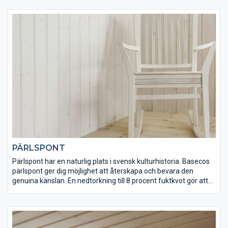
mörkgrå eller antikbehandlad i vit, snövit, svart och kolsvart.
PÄRLSPONT
Pärlspont har en naturlig plats i svensk kulturhistoria. Basecos
pärlspont ger dig möjlighet att återskapa och bevara den
genuina känslan. En nedtorkning till 8 procent fuktkvot gör att
panelen behåller sin form och sitt utseende. Pärlspont finns
obehandlad, vit och snövit.