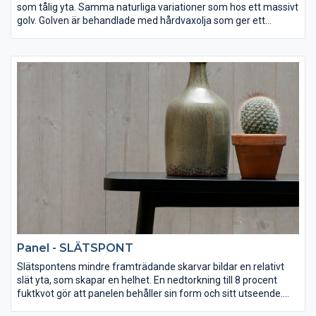
som tålig yta. Samma naturliga variationer som hos ett massivt
golv. Golven är behandlade med hårdvaxolja som ger ett
motståndskraftigt skydd mot smuts och spill. Slitskiktet är ca 4
mm och klickfogen gör det lätt att montera.
Panel - SLÄTSPONT
Slätspontens mindre framträdande skarvar bildar en relativt
slät yta, som skapar en helhet. En nedtorkning till 8 procent
fuktkvot gör att panelen behåller sin form och sitt utseende.
Panelen kan du köpa obehandlad eller i färgerna vit, snövit och