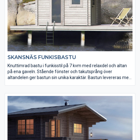
SKANSNÄS FUNKISBASTU
Knuttimrad bastu i funkisstil på 7 kvm med relaxdel och altan
på ena gaveln. Stående fönster och takutsprång över
altandelen ger bastun sin unika karaktär. Bastun levereras med
färdigmonterade bastulavar och bänkar till relaxen.
Kaminpaket från Harvia finns som tillval.