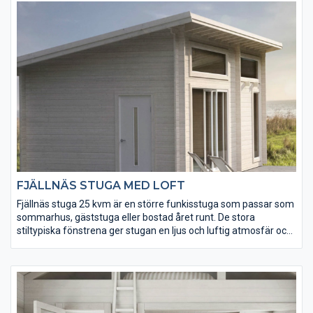
funkisbod och Gellas funkisbastu.
FJÄLLNÄS STUGA MED LOFT
Fjällnäs stuga 25 kvm är en större funkisstuga som passar som
sommarhus, gäststuga eller bostad året runt. De stora
stiltypiska fönstrena ger stugan en ljus och luftig atmosfär och
den öppna planlösningen ger dig alla möjligheter att göra
stugan till din egen. Med loftet har du totalt hela 35 kvm att
vara kreativ på. Till Fjällnäs kan vi erbjuda många tillval och
tillbehör och du väljer såklart det som känns bäst. Komplettera
även med Galgat funkisbod och Gellas funkisbastu.