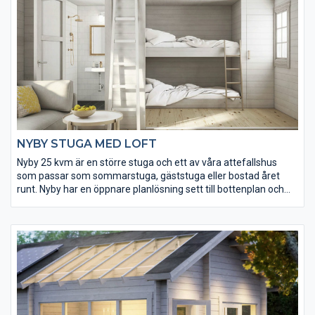
NYBY STUGA MED LOFT
Nyby 25 kvm är en större stuga och ett av våra attefallshus
som passar som sommarstuga, gäststuga eller bostad året
runt. Nyby har en öppnare planlösning sett till bottenplan och
loft. Tack vare loftet ligger golvytan på hela 35 kvm vilket ger
gott om utrymme. Konstruktionen och virkeskvaliteten är lika
gedigen som i Basecos övriga sortiment av små hus och förråd.
Fönster och ytterdörr levereras isolerade.