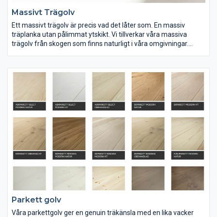
Massivt Trägolv
Ett massivt trägolv är precis vad det låter som. En massiv
träplanka utan pålimmat ytskikt. Vi tillverkar våra massiva
trägolv från skogen som finns naturligt i våra omgivningar.
Långa kalla vintrar ger trä med täta årsringar, något som i sin
tur ger ett hårt virke. För att våra massiva golv ska bli så stabila
som det bara är möjligt, torkas det långsamt ner till en fuktkvot
på 8 procent, vilket kallas möbeltorr.
Parkett golv
Våra parkettgolv ger en genuin träkänsla med en lika vacker