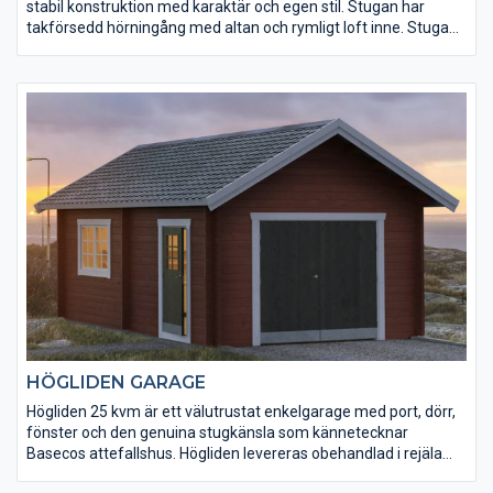
stabil konstruktion med karaktär och egen stil. Stugan har
takförsedd hörningång med altan och rymligt loft inne. Stugan
har en spännande planlösning och du får totalt 35 härliga kvm
att vistas på. Till Månäs kan du välja bland många tillval och
tillbehör för att sätta din personliga prägel.
HÖGLIDEN GARAGE
Högliden 25 kvm är ett välutrustat enkelgarage med port, dörr,
fönster och den genuina stugkänsla som kännetecknar
Basecos attefallshus. Högliden levereras obehandlad i rejäla
dimensioner och stabil konstruktion.