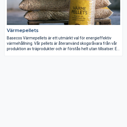
Värmepellets
Basecos Värmepellets är ett utmärkt val för energieffektiv
värmehållning. Vår pellets är återanvänd skogsråvara från vår
produktion av träprodukter och är förstås helt utan tillsatser. En
genuin och naturlig produkt från de norrländska skogarna.