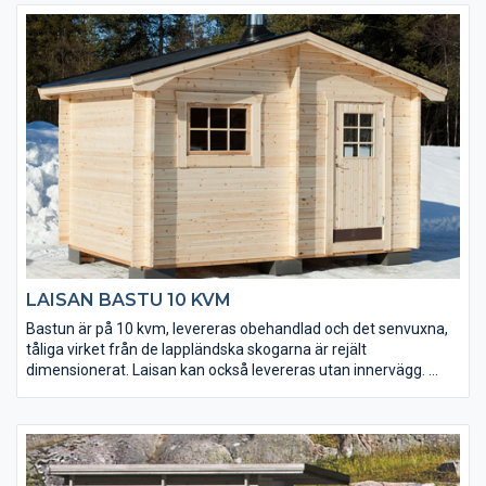
• Bastukaminpaket Harvia kan köpas till.
• Välj mellan tre tillbehörspaket (endast till relaxdelen).
• En rymlig altan; 5 kvm.
• Mellan bastu- och relaxdelen sitter en glasdörr från Harvia.
• Taket utgörs av en slätspontspanel som är ändspontad.
• Golvet och takpanelen är möbeltorr vilket ger god
formstabilitet.
LAISAN BASTU 10 KVM
Bastun är på 10 kvm, levereras obehandlad och det senvuxna,
tåliga virket från de lappländska skogarna är rejält
dimensionerat. Laisan kan också levereras utan innervägg.
• Bastukaminpaket kan köpas till.
• Välj mellan tre tillbehörspaket (endast till relaxdelen).
• Taket utgörs av en slätspontspanel som är ändspontad.
• Golvet och takpanelen är möbeltorr vilket ger god