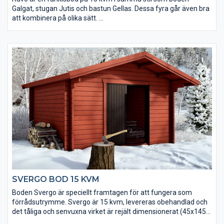
Galgat, stugan Jutis och bastun Gellas. Dessa fyra går även bra
att kombinera på olika sätt.
• Kraftigt golv som klarar tung belastning
• Isolerpaket kan köpas till
• Taket utgörs av en slätspontspanel som är ändspontad
• Takpanelen är möbeltorr för god formstabilitet
• Virket är av tålig senvuxen fura och rejält dimensionerat
(45x145 mm)
• Levereras med dubbeldörr
• Fönster och extra timmervarv kan köpas till
• Takpaket med eller utan shingel kan köpas till
SVERGO BOD 15 KVM
Boden Svergo är speciellt framtagen för att fungera som
förrådsutrymme. Svergo är 15 kvm, levereras obehandlad och
det tåliga och senvuxna virket är rejält dimensionerat (45x145
mm).