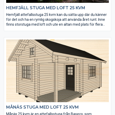
HEMFJÄLL STUGA MED LOFT 25 KVM
Hemfjäll attefallsstuga 25 kvm kan du sätta upp där du känner
för det och ha en rymlig skogskoja att använda året runt. Inne
finns storstuga med loft och ute en altan med plats för flera
personer. Stugans back to basic-design låter dig komma
närmare naturens färger och dofter och uppleva det naturliga
ljuset. Den stora glasade dubbeldörren öppnas enkelt upp så att
du kan ta vara på stugans hela golv- och altanyta, som totalt blir
35 kvm. Virket till Hemfjäll kommer från Lapplands senvuxna
skogar och konstruktionen är mycket rejäl.
MÅNÄS STUGA MED LOFT 25 KVM
Månäs 25 kvm är en attefallsstuga från Baseco, som