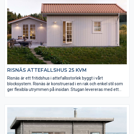
RISNÄS ATTEFALLSHUS 25 KVM
Risnäs är ett fritidshus i attefallsstorlek byggt i vårt
blocksystem. Risnäs är konstruerad i en rak och enkel stil som
ger flexibla utrymmen på insidan. Stugan levereras med ett
kraftigt golv (25 mm) som är ändspontat för enkel montering.
Väggblocken levereras med en monterad ytterpanel som är
grundmålad och mellanstruken. Risnäs finns i faluröd, mörkgrå
och husvit eller obehandlad. Foder, knutbrädor, takfotsbrädor
och vindskivor i vitt (mellanstruket) eller obehandlat.
Byggsystemet är anpassat för både gjuten platta och plintar.