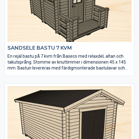
SANDSELE BASTU 7 KVM
En rejäl bastu på 7 kvm från Baseco med relaxdel, altan och
takutsprång. Stomme av knuttimmer i dimensionen 45 x 145
mm. Bastun levereras med färdigmonterade bastulavar och
bänkar till relaxen. Kaminpaket från Harvia finns som tillval.
• Senvuxet och tåligt virke från hjärtat av Lappland
• Extra fönster kan köpas till
• Golvet och takpanelen är möbeltorr vilket ger god
formstabilitet
• Välj mellan tre tillbehörspaket (endast till relaxdelen)