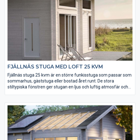
FJÄLLNÄS STUGA MED LOFT 25 KVM
Fjällnäs stuga 25 kvm är en större funkisstuga som passar som
sommarhus, gäststuga eller bostad året runt. De stora
stiltypiska fönstren ger stugan en ljus och luftig atmosfär och
den öppna planlösningen ger dig alla möjligheter att göra
stugan till din egen. Med loftet har du totalt hela 35 kvm att
vara kreativ på. Till Fjällnäs kan vi erbjuda många tillval och
tillbehör och du väljer såklart det som känns bäst. Komplettera
även med Galgat funkisbod och Gellas funkisbastu.