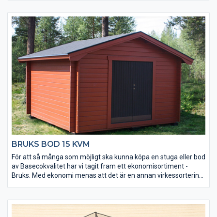
• Golvet är 25 mm tjockt för att tåla extra tung belastning.
• Dörren är en dubbeldörr med en förstärkt låskolv.
• Taket utgörs av en slätspontspanel som är ändspontad.
• Golvet och takpanelen är möbeltorr vilket ger god
formstabilitet.
• Golvet är ändspontat för enkel montering.
BRUKS BOD 15 KVM
För att så många som möjligt ska kunna köpa en stuga eller bod
av Basecokvalitet har vi tagit fram ett ekonomisortiment -
Bruks. Med ekonomi menas att det är en annan virkessortering.
Kvaliteten är densamma men kvisstrukturer skiljer sig. Ekonomi
betyder också att den är väldigt prisvärd. Stugorna tillverkas
under lågsäsong och läggs på lager. Alla tillverkas i samma
modell och det finns inga möjligheter till ändringar av t ex