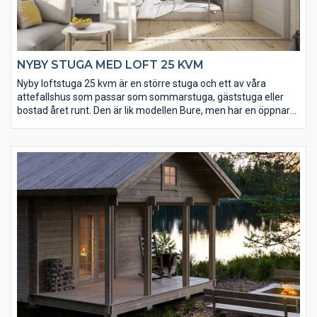
NYBY STUGA MED LOFT 25 KVM
Nyby loftstuga 25 kvm är en större stuga och ett av våra
attefallshus som passar som sommarstuga, gäststuga eller
bostad året runt. Den är lik modellen Bure, men har en öppnare
planlösning sett till bottenplan och loft. Tack vare loftet ligger
golvytan på hela 35 kvm vilket ger gott om utrymme. Fönster
och ytterdörr levereras isolerade och håller värmen inne.