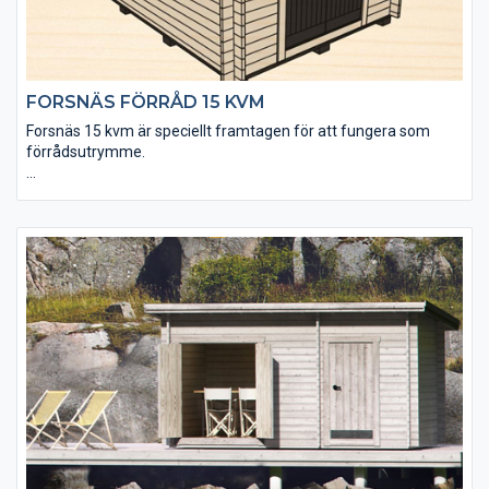
FORSNÄS FÖRRÅD 15 KVM
Forsnäs 15 kvm är speciellt framtagen för att fungera som
förrådsutrymme.
• Golvet är 25 mm tjockt för att tåla extra tung belastning
• Taket utgörs av en slätspontspanel som är ändspontad
• Golvet och takpanelen är möbeltorr för god formstabilitet
• Virket är av tålig senvuxen fura och rejält dimensionerat
• Robusta takåsar (45×145 mm) för extra bärighet
• Levereras med dubbeldörr
• Fönster och extra timmervarv kan köpas till
• Takpaket med eller utan shingel kan köpas till