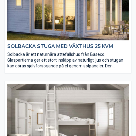
SOLBACKA STUGA MED VÄXTHUS 25 KVM
Solbacka är ett naturnära attefallshus från Baseco.
Glaspartierna ger ett stort insläpp av naturligt ljus och stugan
kan göras självförsörjande på el genom solpaneler. Den
inglasade delen passar perfekt som växthus eller uterum. Till
Solbacka har vi många tillval och tillbehör, som gör det lätt att
göra stugan till din egen. Inklusive loftet får du en total golvyta
på 35 kvm.