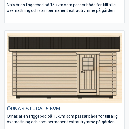
Nalo är en friggebod på 15 kvm som passar både för tillfällig
övernattning och som permanent extrautrymme på gården.
• Taket utgörs av en slätspontpanel som är ändspontad.
• Golvet är ändspontat för enkelt montering.
• Tack vare måttanpassade fönster kan du enkelt sätta in fler
fönster precis där du vill ha dem.
• Stugan kan levereras helt utan fönster och dörrhål och på så
sätt anpassa alla placeringar helt efter eget huvud.
ÖRNÄS STUGA 15 KVM
Örnäs är en friggebod på 15kvm som passar både för tillfällig
övernattning och som permanent extrautrymme på gården.