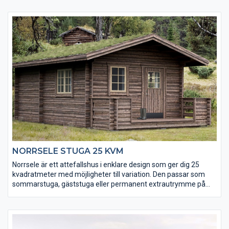
och stilrena fönster ger stort ljusinsläpp som inspirerar till unika
rumslösningar och 25 mycket effektiva kvadratmeter.
Komplettera även med Galgat funkisbod och Gellas
funkisbastu.
NORRSELE STUGA 25 KVM
Norrsele är ett attefallshus i enklare design som ger dig 25
kvadratmeter med möjligheter till variation. Den passar som
sommarstuga, gäststuga eller permanent extrautrymme på
gården.
OBS! Altanen är ett tillbehör och kan köpas till.