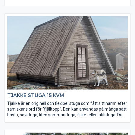
• Taket utgörs av en slätspontspanel som är ändspontad
• Golvet och takpanelen är möbeltorr för god formstabilitet
• Robusta takåsar (45×145 mm) för extra bärighet
• Levereras med isolerad dörr med fönsterglas
• Fler fönster och extra timmervarv kan köpas till
TJAKKE STUGA 15 KVM
Tjakke är en originell och flexibel stuga som fått sitt namn efter
samiskans ord för ”fjälltopp”. Den kan användas på många sätt:
bastu, sovstuga, liten sommarstuga, fiske- eller jaktstuga. Du
kan välja att placera en mellanvägg i stugan, för att till exempel
avgränsa mellan relax och bastu. A-formen gör att stugan är
hög nog för ett loft, så att du trots en mindre golvyta rymmer