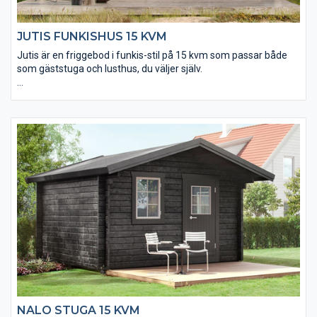
JUTIS FUNKISHUS 15 KVM
Jutis är en friggebod i funkis-stil på 15 kvm som passar både
som gäststuga och lusthus, du väljer själv.
• Det skjutbara glaspartiet är av härdat isolerglas
• Isolerpaket kan köpas till för användning året runt
• Taket utgörs av en slätspontspanel som är ändspontad
• Golvet och takpanelen är möbeltorr för god formstabilitet
• Takpaket med eller utan shingel kan köpas till
• Ett extra timmervarv kan köpas till
NALO STUGA 15 KVM