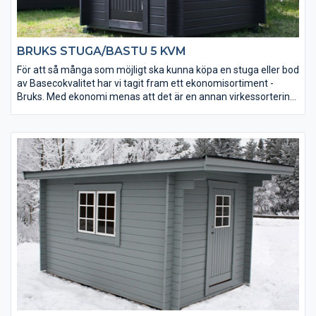
BRUKS STUGA/BASTU 5 KVM
För att så många som möjligt ska kunna köpa en stuga eller bod
av Basecokvalitet har vi tagit fram ett ekonomisortiment -
Bruks. Med ekonomi menas att det är en annan virkessortering.
Kvaliteten är densamma men kvisstrukturer skiljer sig. Ekonomi
betyder också att den är väldigt prisvärd. Stugorna tillverkas
under lågsäsong och läggs på lager. Alla tillverkas i samma
modell och det finns inga möjligheter till ändringar av t ex
fönsterplacering. Men du får en bra stuga direkt från
lagerhyllan till ett mycket bra pris.
Bruks stuga/bastu 5 kvm är en lite mindre stugmodell och kan
användas till bastu, lekstuga eller förråd beroende på tillval.