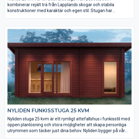
kombinerar rejält trä från Lapplands skogar och stabila
konstruktioner med karaktär och egen stil. Stugan har
takförsedd hörningång med altan och inne finns ett loft. Stugan
har en speciell planlösning och du får totalt 35 härliga kvm att
vistas på.
NYLIDEN FUNKISSTUGA 25 KVM
Nyliden stuga 25 kvm är ett rymligt attefallshus i funkisstil med
öppen planlösning och stora möjligheter att skapa personliga
utrymmen som täcker just dina behov. Nyliden bygger på vår
populära stuga Fjällnäs, fast denna är lägre och utan loft. Stora