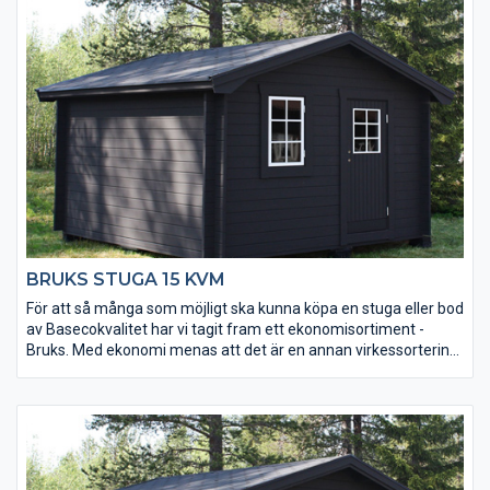
mycket.
BRUKS STUGA 15 KVM
För att så många som möjligt ska kunna köpa en stuga eller bod
av Basecokvalitet har vi tagit fram ett ekonomisortiment -
Bruks. Med ekonomi menas att det är en annan virkessortering.
Kvaliteten är densamma men kvisstrukturer skiljer sig. Ekonomi
betyder också att den är väldigt prisvärd. Stugorna tillverkas
under lågsäsong och läggs på lager. Alla tillverkas i samma
modell och det finns inga möjligheter till ändringar av t ex
fönsterplacering. Men du får en bra stuga direkt från
lagerhyllan till ett mycket bra pris.