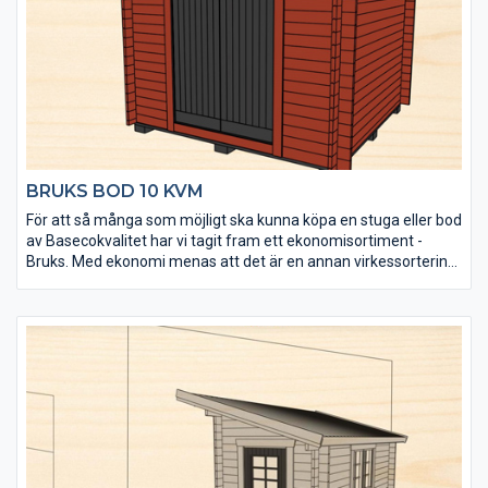
• Levereras med enkel- och dubbeldörr
• Fönster kan köpas till för enkel eftermontering
• Extra timmervarv kan köpas till
• Takpaket med eller utan shingel kan köpas till
BRUKS BOD 10 KVM
För att så många som möjligt ska kunna köpa en stuga eller bod
av Basecokvalitet har vi tagit fram ett ekonomisortiment -
Bruks. Med ekonomi menas att det är en annan virkessortering.
Kvaliteten är densamma men kvisstrukturer skiljer sig. Ekonomi
betyder också att den är väldigt prisvärd. Stugorna tillverkas
under lågsäsong och läggs på lager. Alla tillverkas i samma
modell och det finns inga möjligheter till ändringar av t ex
fönsterplacering. Men du får en bra stuga direkt från
lagerhyllan till ett mycket bra pris.
Bruks bod 10 kvm är speciellt framtagen för att fungera som
förrådsutrymme. Den levereras obehandlad och det tåliga och
senvuxna virket är rejält dimensionerat (45×145 mm).