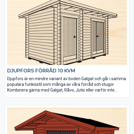
fönsterplacering. Men du får en bra stuga direkt från
lagerhyllan till ett mycket bra pris.
Bruks bod 15 kvm är speciellt framtagen för att fungera som
förrådsutrymme. Den levereras obehandlad och det tåliga och
senvuxna virket är rejält dimensionerat (45×145 mm).
DJUPFORS FÖRRÅD 10 KVM
Djupfors är en mindre variant av boden Galgat och går i samma
populära funkisstil som många av våra förråd och stugor.
Kombinera gärna med Galgat, Råvo, Jutis eller varför inte
bastun Gellas.
• Kraftigt golv som klarar tung belastning
• Isolerpaket kan köpas till
• Taket utgörs av en slätspontspanel som är ändspontad
• Takpanelen är möbeltorr för god formstabilitet
• Virket är av tålig senvuxen norrländsk fura