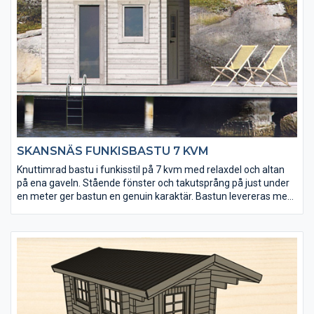
formstabilitet.
SKANSNÄS FUNKISBASTU 7 KVM
Knuttimrad bastu i funkisstil på 7 kvm med relaxdel och altan
på ena gaveln. Stående fönster och takutsprång på just under
en meter ger bastun en genuin karaktär. Bastun levereras med
färdigmonterade bastulavar och bänkar till relaxen.
Kaminpaket från Harvia finns som tillval.
• Senvuxet och tåligt virke från hjärtat av Lappland
• Extra fönster kan köpas till
• Golvet och takpanelen är möbeltorr vilket ger god
formstabilitet
• Välj mellan tre tillbehörspaket (endast till relaxdelen)