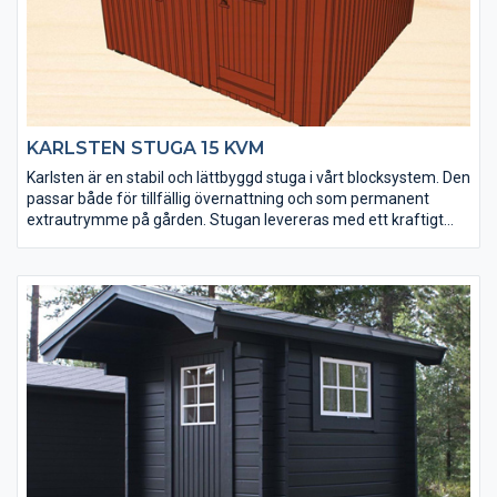
gården.
KARLSTEN STUGA 15 KVM
Karlsten är en stabil och lättbyggd stuga i vårt blocksystem. Den
passar både för tillfällig övernattning och som permanent
extrautrymme på gården. Stugan levereras med ett kraftigt
golv (20 mm) som är ändspontat för enkel montering.
Väggblocken levereras med en monterad ytterpanel som är
grundmålad och mellanstruken. Karlsten finns i faluröd,
mörkgrå och husvit eller obehandlad. Foder, knutbrädor,
takfotsbrädor och vindskivor i vitt (mellanstruket) eller
obehandlat. Byggsystemet är anpassat för både gjuten platta
och plintar.