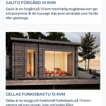
GAUTO FÖRGÅRD 10 KVM
Gauto är en förgård på 10 kvm med härlig stugkänsla som ger
extrautrymme åt din husvagn. Kan även användas som förråd
eller gäststuga.
• Du bestämmer själv var öppningen mellan förgård och
husvagn ska sitta
• Taket utgörs av en slätspontspanel som är ändspontad
• Golvet och takpanelen är möbeltorr vilket ger god
formstabilitet
• Virket är av tålig senvuxen fura och rejält dimensionerat
(45x145 mm)
GELLAS FUNKISBASTU 15 KVM
Gellas är en snygg och funktionell funkisbastu på 15 kvm i
samma stil som stugan Jutis och boden Råvo.