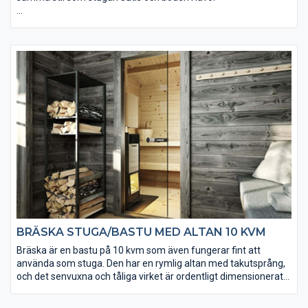
• 2 st färdigmonterade bastulavar (22×95 mm)
• Komplett kaminpaket från Harvia kan köpas till
• Välj mellan tre tillbehörspaket (endast till relaxdelen)
• Det skjutbara glaspartiet är av härdat isolerglas
• Taket utgörs av en slätspontspanel som är ändspontad
• Golvet och takpanelen är möbeltorr för god formstabilitet
• Takpaket med eller utan shingel kan köpas till
• Ett extra timmervarv kan köpas till
BRÄSKA STUGA/BASTU MED ALTAN 10 KVM
Bräska är en bastu på 10 kvm som även fungerar fint att
använda som stuga. Den har en rymlig altan med takutsprång,
och det senvuxna och tåliga virket är ordentligt dimensionerat
(45x145 mm).