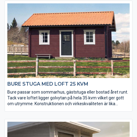
BURE STUGA MED LOFT 25 KVM
Bure passar som sommarhus, gäststuga eller bostad året runt.
Tack vare loftet ligger golvytan på hela 35 kvm vilket ger gott
om utrymme. Konstruktionen och virkeskvaliteten är lika
gedigen som i Basecos övriga sortiment av små hus och förråd.
Fönster och ytterdörr levereras isolerade och håller värmen
inne