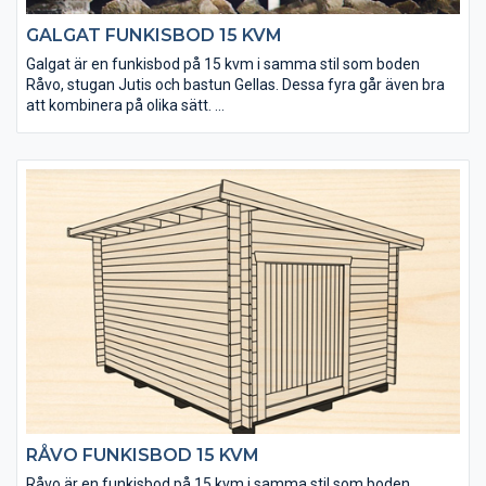
GALGAT FUNKISBOD 15 KVM
Galgat är en funkisbod på 15 kvm i samma stil som boden
Råvo, stugan Jutis och bastun Gellas. Dessa fyra går även bra
att kombinera på olika sätt.
• Kraftigt golv som klarar tung belastning
• Isolerpaket kan köpas till
• Taket utgörs av en slätspontspanel som är ändspontad
• Takpanelen är möbeltorr för god formstabilitet
• Virket är av tålig senvuxen fura och rejält dimensionerat
(45x145 mm)
• Levereras med enkel- och dubbeldörr
• Fönster kan köpas till för enkel eftermontering
• Extra timmervarv kan köpas till
• Takpaket med eller utan shingel kan köpas till
RÅVO FUNKISBOD 15 KVM
Råvo är en funkisbod på 15 kvm i samma stil som boden