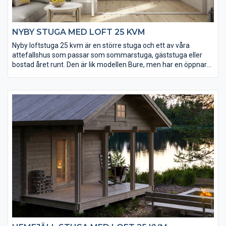
NYBY STUGA MED LOFT 25 KVM
Nyby loftstuga 25 kvm är en större stuga och ett av våra
attefallshus som passar som sommarstuga, gäststuga eller
bostad året runt. Den är lik modellen Bure, men har en öppnare
planlösning sett till bottenplan och loft. Tack vare loftet ligger
golvytan på hela 35 kvm vilket ger gott om utrymme. Fönster
och ytterdörr levereras isolerade och håller värmen inne.