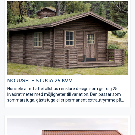
rumslösningar och 25 mycket effektiva kvadratmeter.
Komplettera även med Galgat funkisbod och Gellas
funkisbastu.
NORRSELE STUGA 25 KVM
Norrsele är ett attefallshus i enklare design som ger dig 25
kvadratmeter med möjligheter till variation. Den passar som
sommarstuga, gäststuga eller permanent extrautrymme på
gården.
OBS! Altanen är ett tillbehör och kan köpas till.