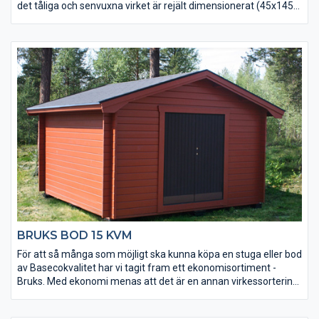
det tåliga och senvuxna virket är rejält dimensionerat (45x145
mm).
• Golvet är 25 mm tjockt för att tåla extra tung belastning.
• Dörren är en dubbeldörr med en förstärkt låskolv.
• Taket utgörs av en slätspontspanel som är ändspontad.
• Golvet och takpanelen är möbeltorr vilket ger god
formstabilitet.
• Golvet är ändspontat för enkel montering.
BRUKS BOD 15 KVM
För att så många som möjligt ska kunna köpa en stuga eller bod
av Basecokvalitet har vi tagit fram ett ekonomisortiment -
Bruks. Med ekonomi menas att det är en annan virkessortering.
Kvaliteten är densamma men kvisstrukturer skiljer sig. Ekonomi
betyder också att den är väldigt prisvärd. Stugorna tillverkas