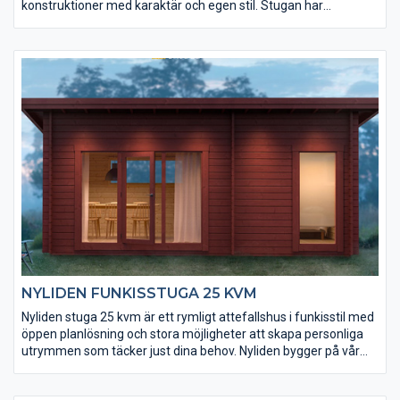
konstruktioner med karaktär och egen stil. Stugan har
takförsedd hörningång med altan och inne finns ett loft. Stugan
har en speciell planlösning och du får totalt 35 härliga kvm att
vistas på.
NYLIDEN FUNKISSTUGA 25 KVM
Nyliden stuga 25 kvm är ett rymligt attefallshus i funkisstil med
öppen planlösning och stora möjligheter att skapa personliga
utrymmen som täcker just dina behov. Nyliden bygger på vår
populära stuga Fjällnäs, fast denna är lägre och utan loft. Stora
och stilrena fönster ger stort ljusinsläpp som inspirerar till unika