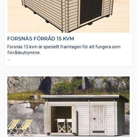
FORSNÄS FÖRRÅD 15 KVM
Forsnäs 15 kvm är speciellt framtagen för att fungera som
förrådsutrymme.
• Golvet är 25 mm tjockt för att tåla extra tung belastning
• Taket utgörs av en slätspontspanel som är ändspontad
• Golvet och takpanelen är möbeltorr för god formstabilitet
• Virket är av tålig senvuxen fura och rejält dimensionerat
• Robusta takåsar (45×145 mm) för extra bärighet
• Levereras med dubbeldörr
• Fönster och extra timmervarv kan köpas till
• Takpaket med eller utan shingel kan köpas till