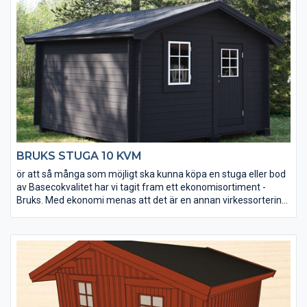
lagerhyllan till ett mycket bra pris.
BRUKS STUGA 10 KVM
ör att så många som möjligt ska kunna köpa en stuga eller bod
av Basecokvalitet har vi tagit fram ett ekonomisortiment -
Bruks. Med ekonomi menas att det är en annan virkessortering.
Kvaliteten är densamma men kvisstrukturer skiljer sig. Ekonomi
betyder också att den är väldigt prisvärd. Stugorna tillverkas
under lågsäsong och läggs på lager. Alla tillverkas i samma
modell och det finns inga möjligheter till ändringar av t ex
fönsterplacering. Men du får en bra stuga direkt från
lagerhyllan till ett mycket bra pris.
Bruks stuga 10 kvm är en friggebod som passar för både