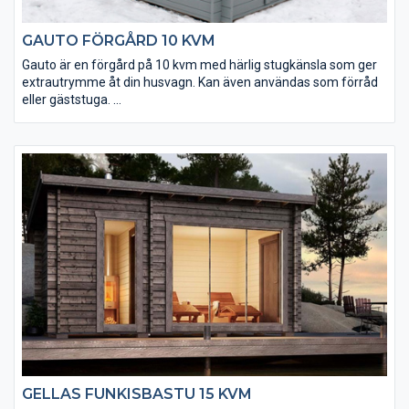
GAUTO FÖRGÅRD 10 KVM
Gauto är en förgård på 10 kvm med härlig stugkänsla som ger
extrautrymme åt din husvagn. Kan även användas som förråd
eller gäststuga.
• Du bestämmer själv var öppningen mellan förgård och
husvagn ska sitta
• Taket utgörs av en slätspontspanel som är ändspontad
• Golvet och takpanelen är möbeltorr vilket ger god
formstabilitet
• Virket är av tålig senvuxen fura och rejält dimensionerat
(45x145 mm)
GELLAS FUNKISBASTU 15 KVM