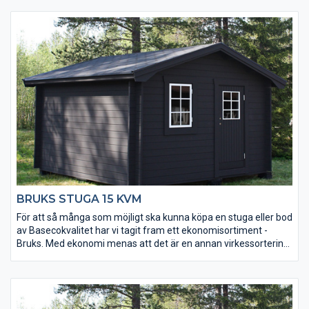
avgränsa mellan relax och bastu. A-formen gör att stugan är
hög nog för ett loft, så att du trots en mindre golvyta rymmer
mycket.
BRUKS STUGA 15 KVM
För att så många som möjligt ska kunna köpa en stuga eller bod
av Basecokvalitet har vi tagit fram ett ekonomisortiment -
Bruks. Med ekonomi menas att det är en annan virkessortering.
Kvaliteten är densamma men kvisstrukturer skiljer sig. Ekonomi
betyder också att den är väldigt prisvärd. Stugorna tillverkas
under lågsäsong och läggs på lager. Alla tillverkas i samma
modell och det finns inga möjligheter till ändringar av t ex
fönsterplacering. Men du får en bra stuga direkt från