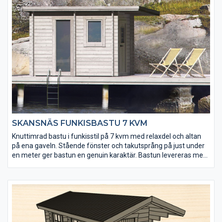
• Taket utgörs av en slätspontspanel som är ändspontad.
• Golvet och takpanelen är möbeltorr vilket ger god
formstabilitet.
SKANSNÄS FUNKISBASTU 7 KVM
Knuttimrad bastu i funkisstil på 7 kvm med relaxdel och altan
på ena gaveln. Stående fönster och takutsprång på just under
en meter ger bastun en genuin karaktär. Bastun levereras med
färdigmonterade bastulavar och bänkar till relaxen.
Kaminpaket från Harvia finns som tillval.
• Senvuxet och tåligt virke från hjärtat av Lappland
• Extra fönster kan köpas till
• Golvet och takpanelen är möbeltorr vilket ger god
formstabilitet