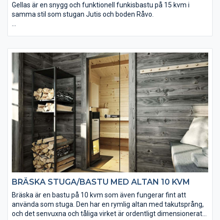
Gellas är en snygg och funktionell funkisbastu på 15 kvm i
samma stil som stugan Jutis och boden Råvo.
• 2 st färdigmonterade bastulavar (22×95 mm)
• Komplett kaminpaket från Harvia kan köpas till
• Välj mellan tre tillbehörspaket (endast till relaxdelen)
• Det skjutbara glaspartiet är av härdat isolerglas
• Taket utgörs av en slätspontspanel som är ändspontad
• Golvet och takpanelen är möbeltorr för god formstabilitet
• Takpaket med eller utan shingel kan köpas till
• Ett extra timmervarv kan köpas till
BRÄSKA STUGA/BASTU MED ALTAN 10 KVM
Bräska är en bastu på 10 kvm som även fungerar fint att
använda som stuga. Den har en rymlig altan med takutsprång,
och det senvuxna och tåliga virket är ordentligt dimensionerat