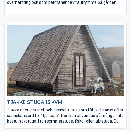
övernattning och som permanent extrautrymme på gården.
• Taket utgörs av en slätspontspanel som är ändspontad
• Golvet och takpanelen är möbeltorr för god formstabilitet
• Robusta takåsar (45×145 mm) för extra bärighet
• Levereras med isolerad dörr med fönsterglas
• Fler fönster och extra timmervarv kan köpas till
TJAKKE STUGA 15 KVM
Tjakke är en originell och flexibel stuga som fått sitt namn efter
samiskans ord för ”fjälltopp”. Den kan användas på många sätt:
bastu, sovstuga, liten sommarstuga, fiske- eller jaktstuga. Du
kan välja att placera en mellanvägg i stugan, för att till exempel