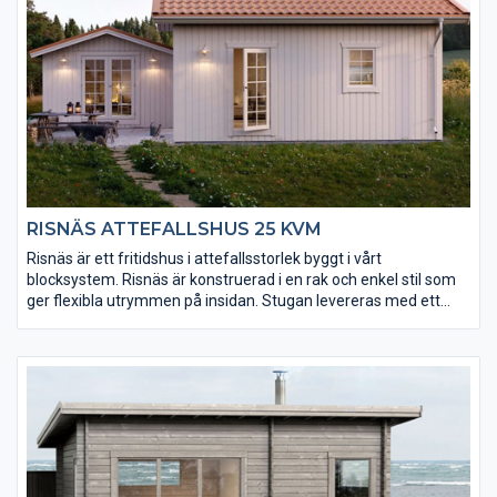
RISNÄS ATTEFALLSHUS 25 KVM
Risnäs är ett fritidshus i attefallsstorlek byggt i vårt
blocksystem. Risnäs är konstruerad i en rak och enkel stil som
ger flexibla utrymmen på insidan. Stugan levereras med ett
kraftigt golv (25 mm) som är ändspontat för enkel montering.
Väggblocken levereras med en monterad ytterpanel som är
grundmålad och mellanstruken. Risnäs finns i faluröd, mörkgrå
och husvit eller obehandlad. Foder, knutbrädor, takfotsbrädor
och vindskivor i vitt (mellanstruket) eller obehandlat.
Byggsystemet är anpassat för både gjuten platta och plintar.