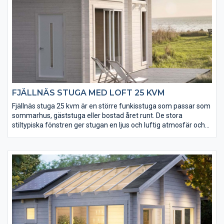
FJÄLLNÄS STUGA MED LOFT 25 KVM
Fjällnäs stuga 25 kvm är en större funkisstuga som passar som
sommarhus, gäststuga eller bostad året runt. De stora
stiltypiska fönstren ger stugan en ljus och luftig atmosfär och
den öppna planlösningen ger dig alla möjligheter att göra
stugan till din egen. Med loftet har du totalt hela 35 kvm att
vara kreativ på. Till Fjällnäs kan vi erbjuda många tillval och
tillbehör och du väljer såklart det som känns bäst. Komplettera
även med Galgat funkisbod och Gellas funkisbastu.