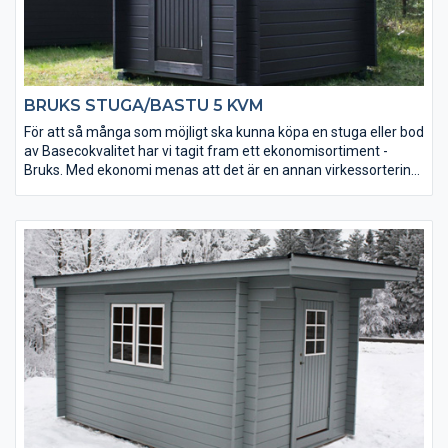
BRUKS STUGA/BASTU 5 KVM
För att så många som möjligt ska kunna köpa en stuga eller bod
av Basecokvalitet har vi tagit fram ett ekonomisortiment -
Bruks. Med ekonomi menas att det är en annan virkessortering.
Kvaliteten är densamma men kvisstrukturer skiljer sig. Ekonomi
betyder också att den är väldigt prisvärd. Stugorna tillverkas
under lågsäsong och läggs på lager. Alla tillverkas i samma
modell och det finns inga möjligheter till ändringar av t ex
fönsterplacering. Men du får en bra stuga direkt från
lagerhyllan till ett mycket bra pris.
Bruks stuga/bastu 5 kvm är en lite mindre stugmodell och kan
användas till bastu, lekstuga eller förråd beroende på tillval.