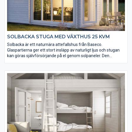
SOLBACKA STUGA MED VÄXTHUS 25 KVM
Solbacka är ett naturnära attefallshus från Baseco.
Glaspartierna ger ett stort insläpp av naturligt ljus och stugan
kan göras självförsörjande på el genom solpaneler. Den
inglasade delen passar perfekt som växthus eller uterum. Till
Solbacka har vi många tillval och tillbehör, som gör det lätt att
göra stugan till din egen. Inklusive loftet får du en total golvyta
på 35 kvm.