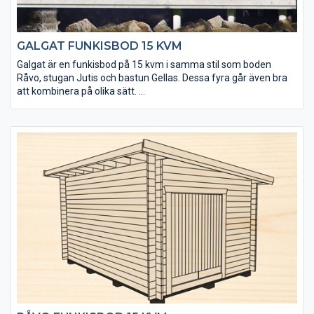
GALGAT FUNKISBOD 15 KVM
Galgat är en funkisbod på 15 kvm i samma stil som boden
Råvo, stugan Jutis och bastun Gellas. Dessa fyra går även bra
att kombinera på olika sätt.
• Kraftigt golv som klarar tung belastning
• Isolerpaket kan köpas till
• Taket utgörs av en slätspontspanel som är ändspontad
• Takpanelen är möbeltorr för god formstabilitet
• Virket är av tålig senvuxen fura och rejält dimensionerat
(45x145 mm)
• Levereras med enkel- och dubbeldörr
• Fönster kan köpas till för enkel eftermontering
• Extra timmervarv kan köpas till
• Takpaket med eller utan shingel kan köpas till