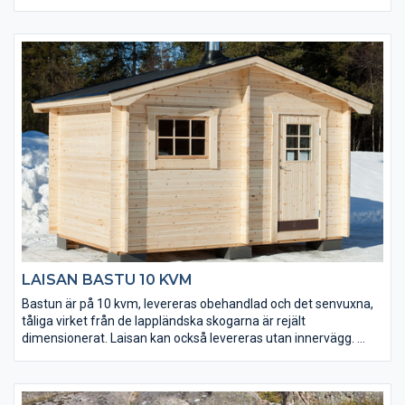
(45x145 mm).
• Bastukaminpaket Harvia kan köpas till.
• Välj mellan tre tillbehörspaket (endast till relaxdelen).
• En rymlig altan; 5 kvm.
• Mellan bastu- och relaxdelen sitter en glasdörr från Harvia.
• Taket utgörs av en slätspontspanel som är ändspontad.
• Golvet och takpanelen är möbeltorr vilket ger god
formstabilitet.
LAISAN BASTU 10 KVM
Bastun är på 10 kvm, levereras obehandlad och det senvuxna,
tåliga virket från de lappländska skogarna är rejält
dimensionerat. Laisan kan också levereras utan innervägg.
• Bastukaminpaket kan köpas till.
• Välj mellan tre tillbehörspaket (endast till relaxdelen).