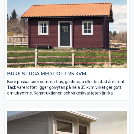
BURE STUGA MED LOFT 25 KVM
Bure passar som sommarhus, gäststuga eller bostad året runt.
Tack vare loftet ligger golvytan på hela 35 kvm vilket ger gott
om utrymme. Konstruktionen och virkeskvaliteten är lika
gedigen som i Basecos övriga sortiment av små hus och förråd.
Fönster och ytterdörr levereras isolerade och håller värmen
inne