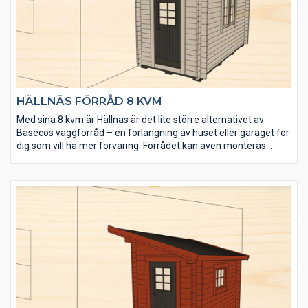
senvuxna virket är rejält dimensionerat (45×145 mm).
HÄLLNÄS FÖRRÅD 8 KVM
Med sina 8 kvm är Hällnäs är det lite större alternativet av
Basecos väggförråd – en förlängning av huset eller garaget för
dig som vill ha mer förvaring. Förrådet kan även monteras
fristående.
• 8 kvm förvaringsyta
• Perfekt avlastningsutrymme för redskap och utemöbler
• 25 mm tjockt golv för extra tung belastning
• Taket utgörs av en 20 mm slätspontspanel som är
ändspontad
• Golvet och takpanelen är möbeltorr för god formstabilitet
• Virket är av tålig senvuxen norrländsk fura
• Andra fönster och dörrar finns i tillvalspaket
• Tak- och isolerpaket kan köpas till