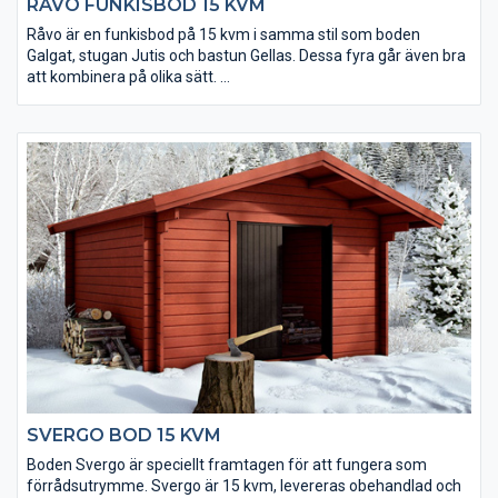
RÅVO FUNKISBOD 15 KVM
Råvo är en funkisbod på 15 kvm i samma stil som boden
Galgat, stugan Jutis och bastun Gellas. Dessa fyra går även bra
att kombinera på olika sätt.
• Kraftigt golv som klarar tung belastning
• Isolerpaket kan köpas till
• Taket utgörs av en slätspontspanel som är ändspontad
• Takpanelen är möbeltorr för god formstabilitet
• Virket är av tålig senvuxen fura och rejält dimensionerat
(45x145 mm)
• Levereras med dubbeldörr
• Fönster och extra timmervarv kan köpas till
• Takpaket med eller utan shingel kan köpas till
SVERGO BOD 15 KVM
Boden Svergo är speciellt framtagen för att fungera som
förrådsutrymme. Svergo är 15 kvm, levereras obehandlad och