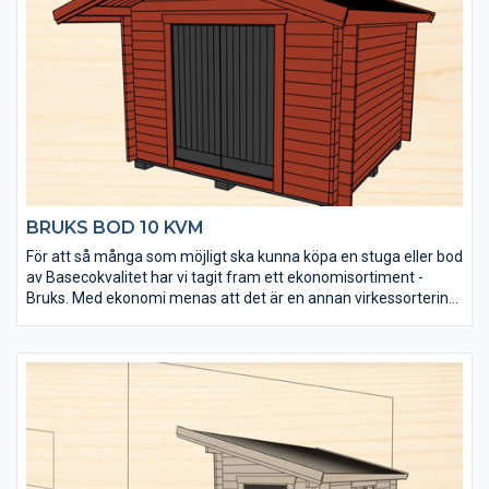
• Virket är av tålig senvuxen norrländsk fura
• Levereras med enkel- och dubbeldörr
• Fönster kan köpas till för enkel eftermontering
• Extra timmervarv kan köpas till
• Takpaket med eller utan shingel kan köpas till
BRUKS BOD 10 KVM
För att så många som möjligt ska kunna köpa en stuga eller bod
av Basecokvalitet har vi tagit fram ett ekonomisortiment -
Bruks. Med ekonomi menas att det är en annan virkessortering.
Kvaliteten är densamma men kvisstrukturer skiljer sig. Ekonomi
betyder också att den är väldigt prisvärd. Stugorna tillverkas
under lågsäsong och läggs på lager. Alla tillverkas i samma
modell och det finns inga möjligheter till ändringar av t ex
fönsterplacering. Men du får en bra stuga direkt från
lagerhyllan till ett mycket bra pris.
Bruks bod 10 kvm är speciellt framtagen för att fungera som
förrådsutrymme. Den levereras obehandlad och det tåliga och