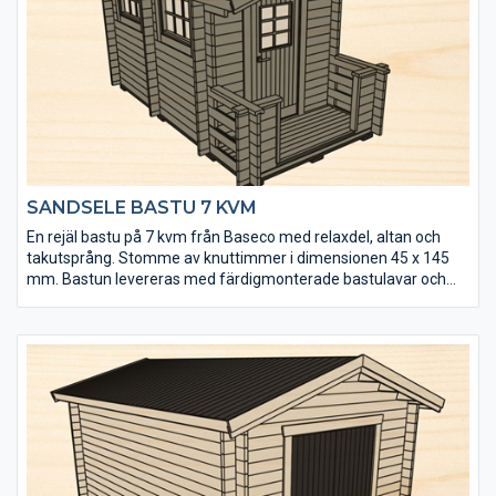
• Välj mellan tre tillbehörspaket (endast till relaxdelen)
SANDSELE BASTU 7 KVM
En rejäl bastu på 7 kvm från Baseco med relaxdel, altan och
takutsprång. Stomme av knuttimmer i dimensionen 45 x 145
mm. Bastun levereras med färdigmonterade bastulavar och
bänkar till relaxen. Kaminpaket från Harvia finns som tillval.
• Senvuxet och tåligt virke från hjärtat av Lappland
• Extra fönster kan köpas till
• Golvet och takpanelen är möbeltorr vilket ger god
formstabilitet
• Välj mellan tre tillbehörspaket (endast till relaxdelen)