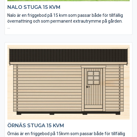
NALO STUGA 15 KVM
Nalo är en friggebod på 15 kvm som passar både för tillfällig
övernattning och som permanent extrautrymme på gården.
• Taket utgörs av en slätspontpanel som är ändspontad.
• Golvet är ändspontat för enkelt montering.
• Tack vare måttanpassade fönster kan du enkelt sätta in fler
fönster precis där du vill ha dem.
• Stugan kan levereras helt utan fönster och dörrhål och på så
sätt anpassa alla placeringar helt efter eget huvud.
ÖRNÄS STUGA 15 KVM
Örnäs är en friggebod på 15kvm som passar både för tillfällig