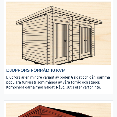
under lågsäsong och läggs på lager. Alla tillverkas i samma
modell och det finns inga möjligheter till ändringar av t ex
fönsterplacering. Men du får en bra stuga direkt från
lagerhyllan till ett mycket bra pris.
Bruks bod 15 kvm är speciellt framtagen för att fungera som
förrådsutrymme. Den levereras obehandlad och det tåliga och
senvuxna virket är rejält dimensionerat (45×145 mm).
DJUPFORS FÖRRÅD 10 KVM
Djupfors är en mindre variant av boden Galgat och går i samma
populära funkisstil som många av våra förråd och stugor.
Kombinera gärna med Galgat, Råvo, Jutis eller varför inte
bastun Gellas.
• Kraftigt golv som klarar tung belastning
• Isolerpaket kan köpas till
• Taket utgörs av en slätspontspanel som är ändspontad
• Takpanelen är möbeltorr för god formstabilitet