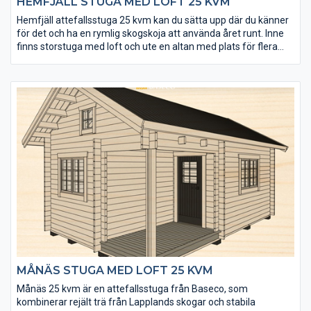
HEMFJÄLL STUGA MED LOFT 25 KVM
Hemfjäll attefallsstuga 25 kvm kan du sätta upp där du känner
för det och ha en rymlig skogskoja att använda året runt. Inne
finns storstuga med loft och ute en altan med plats för flera
personer. Stugans back to basic-design låter dig komma
närmare naturens färger och dofter och uppleva det naturliga
ljuset. Den stora glasade dubbeldörren öppnas enkelt upp så att
du kan ta vara på stugans hela golv- och altanyta, som totalt blir
35 kvm. Virket till Hemfjäll kommer från Lapplands senvuxna
skogar och konstruktionen är mycket rejäl.
MÅNÄS STUGA MED LOFT 25 KVM
Månäs 25 kvm är en attefallsstuga från Baseco, som
kombinerar rejält trä från Lapplands skogar och stabila