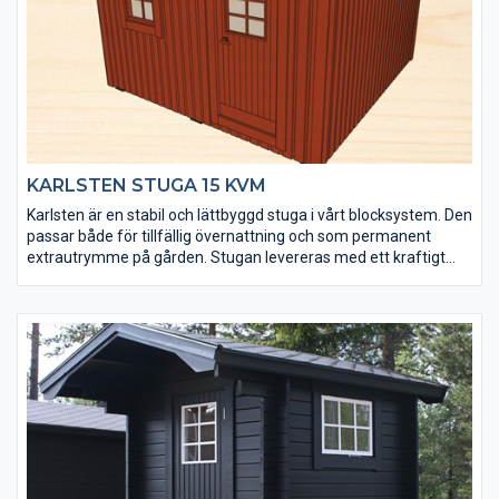
tillfällig övernattning och som permanent extrautrymme på
gården.
KARLSTEN STUGA 15 KVM
Karlsten är en stabil och lättbyggd stuga i vårt blocksystem. Den
passar både för tillfällig övernattning och som permanent
extrautrymme på gården. Stugan levereras med ett kraftigt
golv (20 mm) som är ändspontat för enkel montering.
Väggblocken levereras med en monterad ytterpanel som är
grundmålad och mellanstruken. Karlsten finns i faluröd,
mörkgrå och husvit eller obehandlad. Foder, knutbrädor,
takfotsbrädor och vindskivor i vitt (mellanstruket) eller
obehandlat. Byggsystemet är anpassat för både gjuten platta
och plintar.