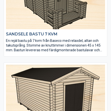
SANDSELE BASTU 7 KVM
En rejäl bastu på 7 kvm från Baseco med relaxdel, altan och
takutsprång. Stomme av knuttimmer i dimensionen 45 x 145
mm. Bastun levereras med färdigmonterade bastulavar och
bänkar till relaxen. Kaminpaket från Harvia finns som tillval.
• Senvuxet och tåligt virke från hjärtat av Lappland
• Extra fönster kan köpas till
• Golvet och takpanelen är möbeltorr vilket ger god
formstabilitet
• Välj mellan tre tillbehörspaket (endast till relaxdelen)