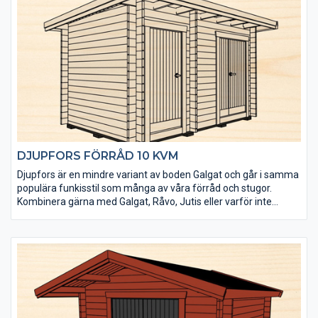
lagerhyllan till ett mycket bra pris.
Bruks bod 15 kvm är speciellt framtagen för att fungera som
förrådsutrymme. Den levereras obehandlad och det tåliga och
senvuxna virket är rejält dimensionerat (45×145 mm).
DJUPFORS FÖRRÅD 10 KVM
Djupfors är en mindre variant av boden Galgat och går i samma
populära funkisstil som många av våra förråd och stugor.
Kombinera gärna med Galgat, Råvo, Jutis eller varför inte
bastun Gellas.
• Kraftigt golv som klarar tung belastning
• Isolerpaket kan köpas till
• Taket utgörs av en slätspontspanel som är ändspontad
• Takpanelen är möbeltorr för god formstabilitet
• Virket är av tålig senvuxen norrländsk fura
• Levereras med enkel- och dubbeldörr