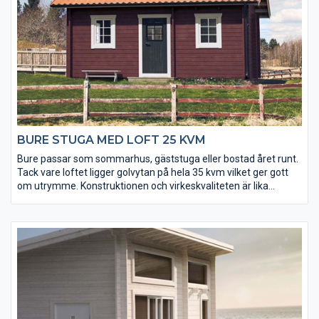
BURE STUGA MED LOFT 25 KVM
Bure passar som sommarhus, gäststuga eller bostad året runt.
Tack vare loftet ligger golvytan på hela 35 kvm vilket ger gott
om utrymme. Konstruktionen och virkeskvaliteten är lika
gedigen som i Basecos övriga sortiment av små hus och förråd.
Fönster och ytterdörr levereras isolerade och håller värmen
inne