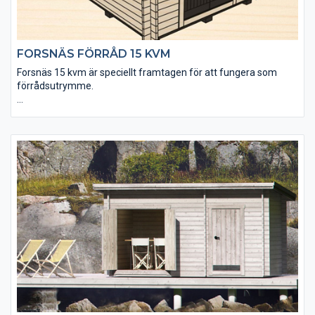
FORSNÄS FÖRRÅD 15 KVM
Forsnäs 15 kvm är speciellt framtagen för att fungera som
förrådsutrymme.
• Golvet är 25 mm tjockt för att tåla extra tung belastning
• Taket utgörs av en slätspontspanel som är ändspontad
• Golvet och takpanelen är möbeltorr för god formstabilitet
• Virket är av tålig senvuxen fura och rejält dimensionerat
• Robusta takåsar (45×145 mm) för extra bärighet
• Levereras med dubbeldörr
• Fönster och extra timmervarv kan köpas till
• Takpaket med eller utan shingel kan köpas till