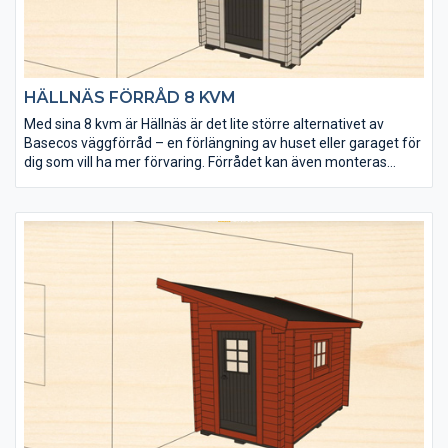
HÄLLNÄS FÖRRÅD 8 KVM
Med sina 8 kvm är Hällnäs är det lite större alternativet av
Basecos väggförråd – en förlängning av huset eller garaget för
dig som vill ha mer förvaring. Förrådet kan även monteras
fristående.
• 8 kvm förvaringsyta
• Perfekt avlastningsutrymme för redskap och utemöbler
• 25 mm tjockt golv för extra tung belastning
• Taket utgörs av en 20 mm slätspontspanel som är
ändspontad
• Golvet och takpanelen är möbeltorr för god formstabilitet
• Virket är av tålig senvuxen norrländsk fura
• Andra fönster och dörrar finns i tillvalspaket
• Tak- och isolerpaket kan köpas till