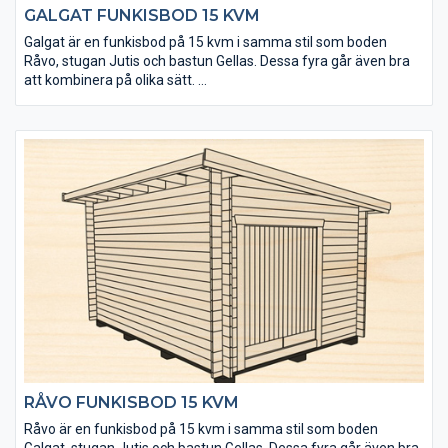
GALGAT FUNKISBOD 15 KVM
Galgat är en funkisbod på 15 kvm i samma stil som boden
Råvo, stugan Jutis och bastun Gellas. Dessa fyra går även bra
att kombinera på olika sätt.
• Kraftigt golv som klarar tung belastning
• Isolerpaket kan köpas till
• Taket utgörs av en slätspontspanel som är ändspontad
• Takpanelen är möbeltorr för god formstabilitet
• Virket är av tålig senvuxen fura och rejält dimensionerat
(45x145 mm)
• Levereras med enkel- och dubbeldörr
• Fönster kan köpas till för enkel eftermontering
• Extra timmervarv kan köpas till
• Takpaket med eller utan shingel kan köpas till
RÅVO FUNKISBOD 15 KVM
Råvo är en funkisbod på 15 kvm i samma stil som boden
Galgat, stugan Jutis och bastun Gellas. Dessa fyra går även bra