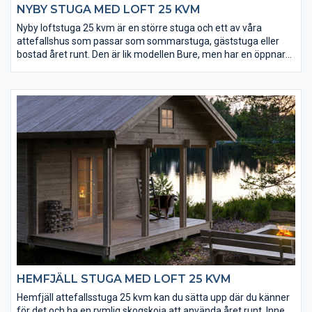
NYBY STUGA MED LOFT 25 KVM
Nyby loftstuga 25 kvm är en större stuga och ett av våra
attefallshus som passar som sommarstuga, gäststuga eller
bostad året runt. Den är lik modellen Bure, men har en öppnare
planlösning sett till bottenplan och loft. Tack vare loftet ligger
golvytan på hela 35 kvm vilket ger gott om utrymme. Fönster
och ytterdörr levereras isolerade och håller värmen inne.
HEMFJÄLL STUGA MED LOFT 25 KVM
Hemfjäll attefallsstuga 25 kvm kan du sätta upp där du känner
för det och ha en rymlig skogskoja att använda året runt. Inne