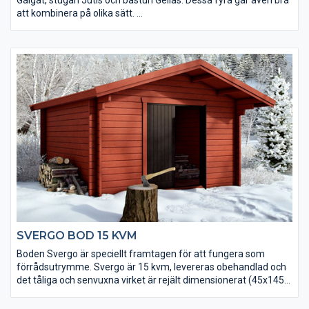
att kombinera på olika sätt.
• Kraftigt golv som klarar tung belastning
• Isolerpaket kan köpas till
• Taket utgörs av en slätspontspanel som är ändspontad
• Takpanelen är möbeltorr för god formstabilitet
• Virket är av tålig senvuxen fura och rejält dimensionerat
(45x145 mm)
• Levereras med dubbeldörr
• Fönster och extra timmervarv kan köpas till
• Takpaket med eller utan shingel kan köpas till
SVERGO BOD 15 KVM
Boden Svergo är speciellt framtagen för att fungera som
förrådsutrymme. Svergo är 15 kvm, levereras obehandlad och
det tåliga och senvuxna virket är rejält dimensionerat (45x145
mm).