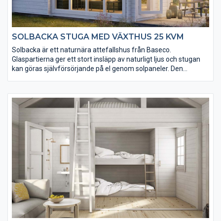
SOLBACKA STUGA MED VÄXTHUS 25 KVM
Solbacka är ett naturnära attefallshus från Baseco.
Glaspartierna ger ett stort insläpp av naturligt ljus och stugan
kan göras självförsörjande på el genom solpaneler. Den
inglasade delen passar perfekt som växthus eller uterum. Till
Solbacka har vi många tillval och tillbehör, som gör det lätt att
göra stugan till din egen. Inklusive loftet får du en total golvyta
på 35 kvm.