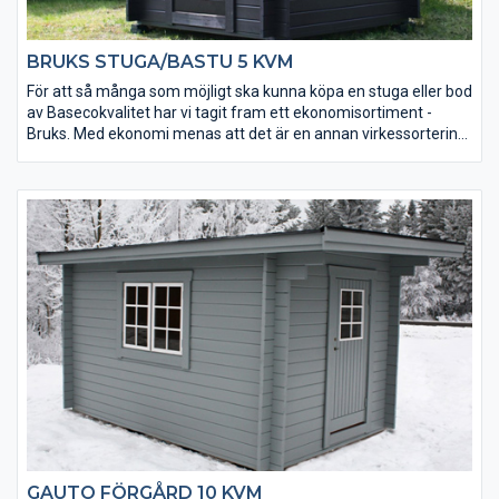
BRUKS STUGA/BASTU 5 KVM
För att så många som möjligt ska kunna köpa en stuga eller bod
av Basecokvalitet har vi tagit fram ett ekonomisortiment -
Bruks. Med ekonomi menas att det är en annan virkessortering.
Kvaliteten är densamma men kvisstrukturer skiljer sig. Ekonomi
betyder också att den är väldigt prisvärd. Stugorna tillverkas
under lågsäsong och läggs på lager. Alla tillverkas i samma
modell och det finns inga möjligheter till ändringar av t ex
fönsterplacering. Men du får en bra stuga direkt från
lagerhyllan till ett mycket bra pris.
Bruks stuga/bastu 5 kvm är en lite mindre stugmodell och kan
användas till bastu, lekstuga eller förråd beroende på tillval.
GAUTO FÖRGÅRD 10 KVM