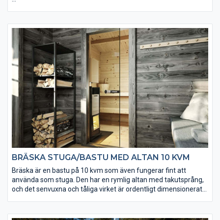
• 2 st färdigmonterade bastulavar (22×95 mm)
• Komplett kaminpaket från Harvia kan köpas till
• Välj mellan tre tillbehörspaket (endast till relaxdelen)
• Det skjutbara glaspartiet är av härdat isolerglas
• Taket utgörs av en slätspontspanel som är ändspontad
• Golvet och takpanelen är möbeltorr för god formstabilitet
• Takpaket med eller utan shingel kan köpas till
• Ett extra timmervarv kan köpas till
BRÄSKA STUGA/BASTU MED ALTAN 10 KVM
Bräska är en bastu på 10 kvm som även fungerar fint att
använda som stuga. Den har en rymlig altan med takutsprång,
och det senvuxna och tåliga virket är ordentligt dimensionerat
(45x145 mm).
• Bastukaminpaket Harvia kan köpas till.