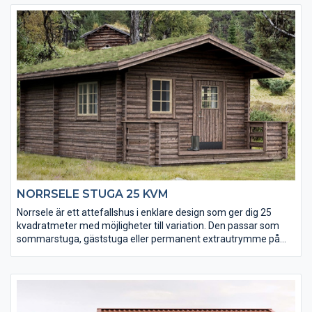
rumslösningar och 25 mycket effektiva kvadratmeter.
Komplettera även med Galgat funkisbod och Gellas
funkisbastu.
NORRSELE STUGA 25 KVM
Norrsele är ett attefallshus i enklare design som ger dig 25
kvadratmeter med möjligheter till variation. Den passar som
sommarstuga, gäststuga eller permanent extrautrymme på
gården.
OBS! Altanen är ett tillbehör och kan köpas till.