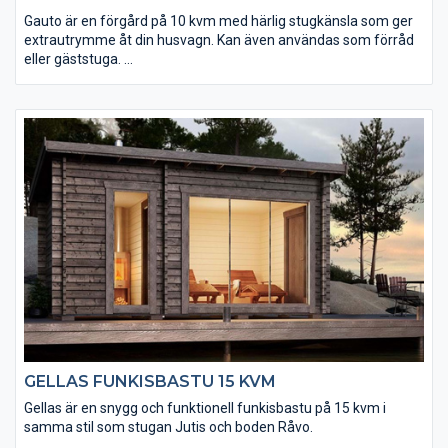
Gauto är en förgård på 10 kvm med härlig stugkänsla som ger
extrautrymme åt din husvagn. Kan även användas som förråd
eller gäststuga.
• Du bestämmer själv var öppningen mellan förgård och
husvagn ska sitta
• Taket utgörs av en slätspontspanel som är ändspontad
• Golvet och takpanelen är möbeltorr vilket ger god
formstabilitet
• Virket är av tålig senvuxen fura och rejält dimensionerat
(45x145 mm)
GELLAS FUNKISBASTU 15 KVM
Gellas är en snygg och funktionell funkisbastu på 15 kvm i
samma stil som stugan Jutis och boden Råvo.