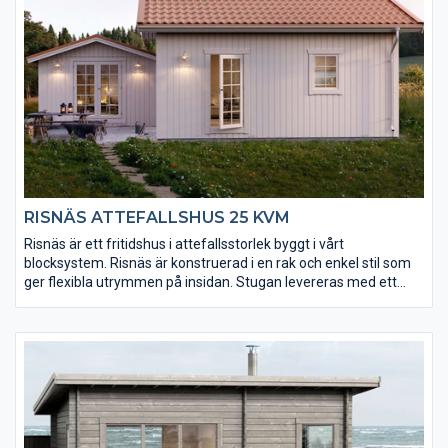
RISNÄS ATTEFALLSHUS 25 KVM
Risnäs är ett fritidshus i attefallsstorlek byggt i vårt
blocksystem. Risnäs är konstruerad i en rak och enkel stil som
ger flexibla utrymmen på insidan. Stugan levereras med ett
kraftigt golv (25 mm) som är ändspontat för enkel montering.
Väggblocken levereras med en monterad ytterpanel som är
grundmålad och mellanstruken. Risnäs finns i faluröd, mörkgrå
och husvit eller obehandlad. Foder, knutbrädor, takfotsbrädor
och vindskivor i vitt (mellanstruket) eller obehandlat.
Byggsystemet är anpassat för både gjuten platta och plintar.