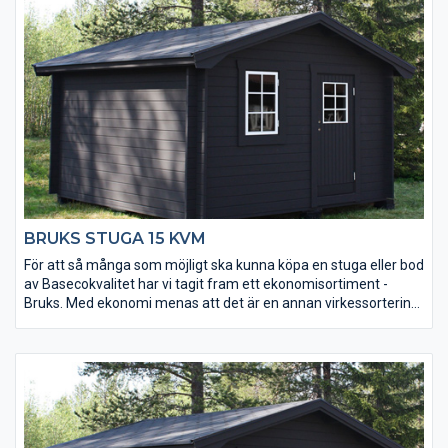
BRUKS STUGA 15 KVM
För att så många som möjligt ska kunna köpa en stuga eller bod
av Basecokvalitet har vi tagit fram ett ekonomisortiment -
Bruks. Med ekonomi menas att det är en annan virkessortering.
Kvaliteten är densamma men kvisstrukturer skiljer sig. Ekonomi
betyder också att den är väldigt prisvärd. Stugorna tillverkas
under lågsäsong och läggs på lager. Alla tillverkas i samma
modell och det finns inga möjligheter till ändringar av t ex
fönsterplacering. Men du får en bra stuga direkt från
lagerhyllan till ett mycket bra pris.