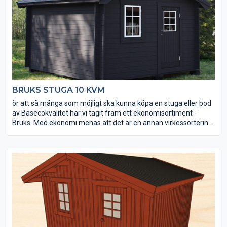
BRUKS STUGA 10 KVM
ör att så många som möjligt ska kunna köpa en stuga eller bod
av Basecokvalitet har vi tagit fram ett ekonomisortiment -
Bruks. Med ekonomi menas att det är en annan virkessortering.
Kvaliteten är densamma men kvisstrukturer skiljer sig. Ekonomi
betyder också att den är väldigt prisvärd. Stugorna tillverkas
under lågsäsong och läggs på lager. Alla tillverkas i samma
modell och det finns inga möjligheter till ändringar av t ex
fönsterplacering. Men du får en bra stuga direkt från
lagerhyllan till ett mycket bra pris.
Bruks stuga 10 kvm är en friggebod som passar för både
tillfällig övernattning och som permanent extrautrymme på
gården.