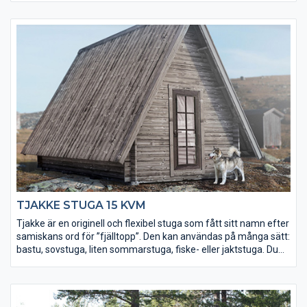
• Golvet och takpanelen är möbeltorr för god formstabilitet
• Robusta takåsar (45×145 mm) för extra bärighet
• Levereras med isolerad dörr med fönsterglas
• Fler fönster och extra timmervarv kan köpas till
TJAKKE STUGA 15 KVM
Tjakke är en originell och flexibel stuga som fått sitt namn efter
samiskans ord för ”fjälltopp”. Den kan användas på många sätt:
bastu, sovstuga, liten sommarstuga, fiske- eller jaktstuga. Du
kan välja att placera en mellanvägg i stugan, för att till exempel
avgränsa mellan relax och bastu. A-formen gör att stugan är
hög nog för ett loft, så att du trots en mindre golvyta rymmer
mycket.