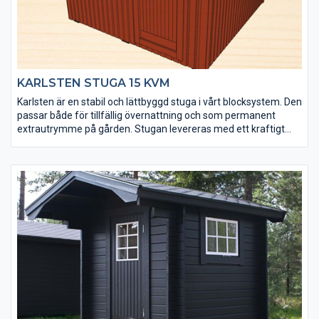
KARLSTEN STUGA 15 KVM
Karlsten är en stabil och lättbyggd stuga i vårt blocksystem. Den
passar både för tillfällig övernattning och som permanent
extrautrymme på gården. Stugan levereras med ett kraftigt
golv (20 mm) som är ändspontat för enkel montering.
Väggblocken levereras med en monterad ytterpanel som är
grundmålad och mellanstruken. Karlsten finns i faluröd,
mörkgrå och husvit eller obehandlad. Foder, knutbrädor,
takfotsbrädor och vindskivor i vitt (mellanstruket) eller
obehandlat. Byggsystemet är anpassat för både gjuten platta
och plintar.