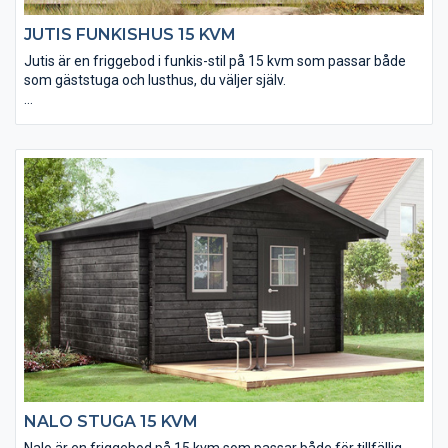
JUTIS FUNKISHUS 15 KVM
Jutis är en friggebod i funkis-stil på 15 kvm som passar både
som gäststuga och lusthus, du väljer själv.
• Det skjutbara glaspartiet är av härdat isolerglas
• Isolerpaket kan köpas till för användning året runt
• Taket utgörs av en slätspontspanel som är ändspontad
• Golvet och takpanelen är möbeltorr för god formstabilitet
• Takpaket med eller utan shingel kan köpas till
• Ett extra timmervarv kan köpas till
NALO STUGA 15 KVM
Nalo är en friggebod på 15 kvm som passar både för tillfällig