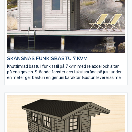
SKANSNÄS FUNKISBASTU 7 KVM
Knuttimrad bastu i funkisstil på 7 kvm med relaxdel och altan
på ena gaveln. Stående fönster och takutsprång på just under
en meter ger bastun en genuin karaktär. Bastun levereras med
färdigmonterade bastulavar och bänkar till relaxen.
Kaminpaket från Harvia finns som tillval.
• Senvuxet och tåligt virke från hjärtat av Lappland
• Extra fönster kan köpas till
• Golvet och takpanelen är möbeltorr vilket ger god
formstabilitet
• Välj mellan tre tillbehörspaket (endast till relaxdelen)