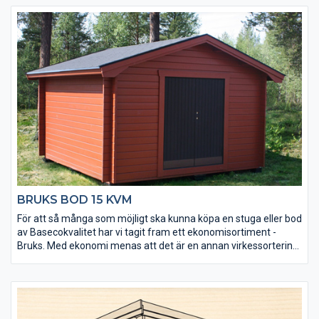
• Golvet är 25 mm tjockt för att tåla extra tung belastning.
• Dörren är en dubbeldörr med en förstärkt låskolv.
• Taket utgörs av en slätspontspanel som är ändspontad.
• Golvet och takpanelen är möbeltorr vilket ger god
formstabilitet.
• Golvet är ändspontat för enkel montering.
BRUKS BOD 15 KVM
För att så många som möjligt ska kunna köpa en stuga eller bod
av Basecokvalitet har vi tagit fram ett ekonomisortiment -
Bruks. Med ekonomi menas att det är en annan virkessortering.
Kvaliteten är densamma men kvisstrukturer skiljer sig. Ekonomi
betyder också att den är väldigt prisvärd. Stugorna tillverkas
under lågsäsong och läggs på lager. Alla tillverkas i samma
modell och det finns inga möjligheter till ändringar av t ex
fönsterplacering. Men du får en bra stuga direkt från