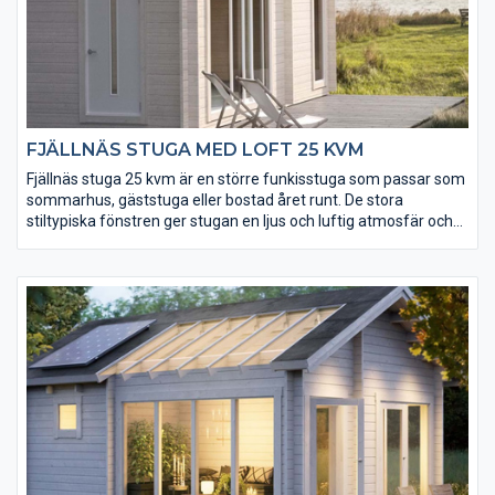
FJÄLLNÄS STUGA MED LOFT 25 KVM
Fjällnäs stuga 25 kvm är en större funkisstuga som passar som
sommarhus, gäststuga eller bostad året runt. De stora
stiltypiska fönstren ger stugan en ljus och luftig atmosfär och
den öppna planlösningen ger dig alla möjligheter att göra
stugan till din egen. Med loftet har du totalt hela 35 kvm att
vara kreativ på. Till Fjällnäs kan vi erbjuda många tillval och
tillbehör och du väljer såklart det som känns bäst. Komplettera
även med Galgat funkisbod och Gellas funkisbastu.