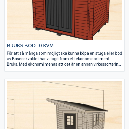
• Fönster kan köpas till för enkel eftermontering
• Extra timmervarv kan köpas till
• Takpaket med eller utan shingel kan köpas till
BRUKS BOD 10 KVM
För att så många som möjligt ska kunna köpa en stuga eller bod
av Basecokvalitet har vi tagit fram ett ekonomisortiment -
Bruks. Med ekonomi menas att det är en annan virkessortering.
Kvaliteten är densamma men kvisstrukturer skiljer sig. Ekonomi
betyder också att den är väldigt prisvärd. Stugorna tillverkas
under lågsäsong och läggs på lager. Alla tillverkas i samma
modell och det finns inga möjligheter till ändringar av t ex
fönsterplacering. Men du får en bra stuga direkt från
lagerhyllan till ett mycket bra pris.
Bruks bod 10 kvm är speciellt framtagen för att fungera som
förrådsutrymme. Den levereras obehandlad och det tåliga och
senvuxna virket är rejält dimensionerat (45×145 mm).