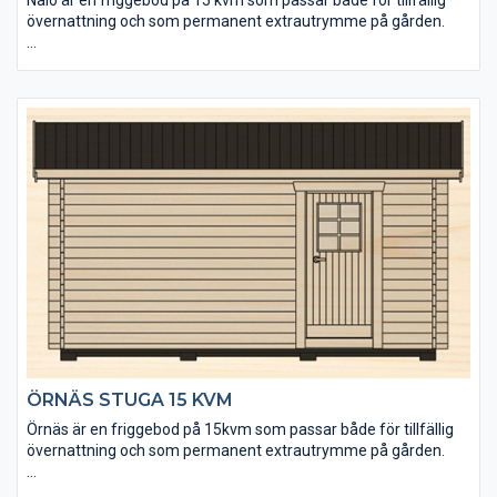
övernattning och som permanent extrautrymme på gården.
• Taket utgörs av en slätspontpanel som är ändspontad.
• Golvet är ändspontat för enkelt montering.
• Tack vare måttanpassade fönster kan du enkelt sätta in fler
fönster precis där du vill ha dem.
• Stugan kan levereras helt utan fönster och dörrhål och på så
sätt anpassa alla placeringar helt efter eget huvud.
ÖRNÄS STUGA 15 KVM
Örnäs är en friggebod på 15kvm som passar både för tillfällig
övernattning och som permanent extrautrymme på gården.
• Taket utgörs av en slätspontspanel som är ändspontad