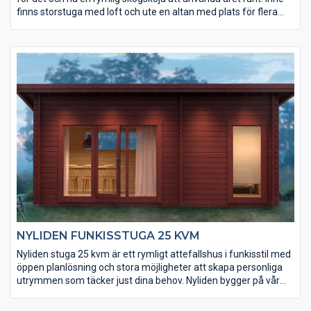
finns storstuga med loft och ute en altan med plats för flera
personer. Stugans back to basic-design låter dig komma
närmare naturens färger och dofter och uppleva det naturliga
ljuset. Den stora glasade dubbeldörren öppnas enkelt upp så att
du kan ta vara på stugans hela golv- och altanyta, som totalt blir
35 kvm. Virket till Hemfjäll kommer från Lapplands senvuxna
skogar och konstruktionen är mycket rejäl.
NYLIDEN FUNKISSTUGA 25 KVM
Nyliden stuga 25 kvm är ett rymligt attefallshus i funkisstil med
öppen planlösning och stora möjligheter att skapa personliga
utrymmen som täcker just dina behov. Nyliden bygger på vår
populära stuga Fjällnäs, fast denna är lägre och utan loft. Stora
och stilrena fönster ger stort ljusinsläpp som inspirerar till unika