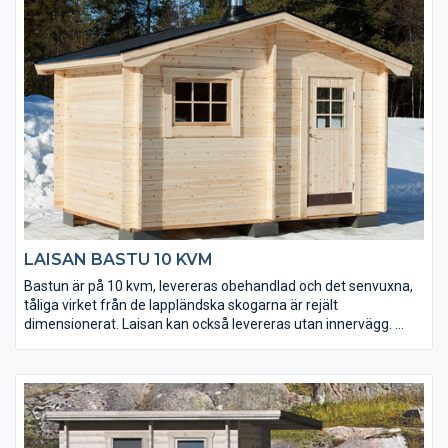
• Välj mellan tre tillbehörspaket (endast till relaxdelen).
• En rymlig altan; 5 kvm.
• Mellan bastu- och relaxdelen sitter en glasdörr från Harvia.
• Taket utgörs av en slätspontspanel som är ändspontad.
• Golvet och takpanelen är möbeltorr vilket ger god
formstabilitet.
LAISAN BASTU 10 KVM
Bastun är på 10 kvm, levereras obehandlad och det senvuxna,
tåliga virket från de lappländska skogarna är rejält
dimensionerat. Laisan kan också levereras utan innervägg.
• Bastukaminpaket kan köpas till.
• Välj mellan tre tillbehörspaket (endast till relaxdelen).
• Taket utgörs av en slätspontspanel som är ändspontad.
• Golvet och takpanelen är möbeltorr vilket ger god
formstabilitet.