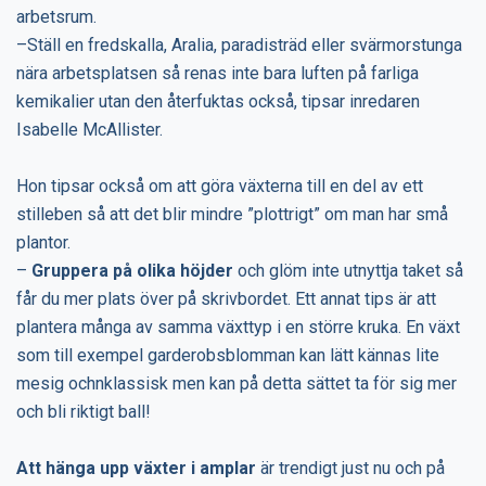
arbetsrum.
–Ställ en fredskalla, Aralia, paradisträd eller svärmorstunga
nära arbetsplatsen så renas inte bara luften på farliga
kemikalier utan den återfuktas också, tipsar inredaren
Isabelle McAllister.
Hon tipsar också om att göra växterna till en del av ett
stilleben så att det blir mindre ”plottrigt” om man har små
plantor.
–
Gruppera på olika höjder
och glöm inte utnyttja taket så
får du mer plats över på skrivbordet. Ett annat tips är att
plantera många av samma växttyp i en större kruka. En växt
som till exempel garderobsblomman kan lätt kännas lite
mesig ochnklassisk men kan på detta sättet ta för sig mer
och bli riktigt ball!
Att hänga upp växter i amplar
är trendigt just nu och på