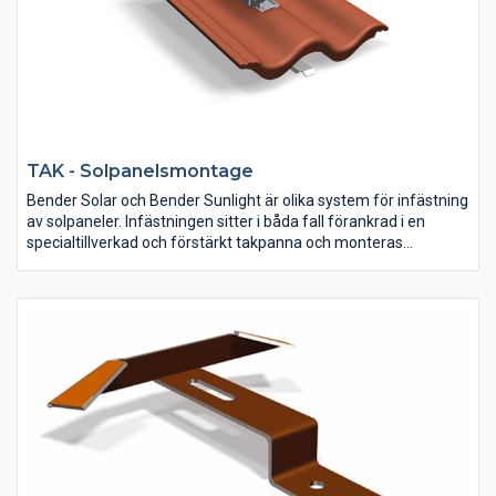
TAK - Solpanelsmontage
Bender Solar och Bender Sunlight är olika system för infästning
av solpaneler. Infästningen sitter i båda fall förankrad i en
specialtillverkad och förstärkt takpanna och monteras
tillsammans med ditt tvåkupiga betongtak från Benders.