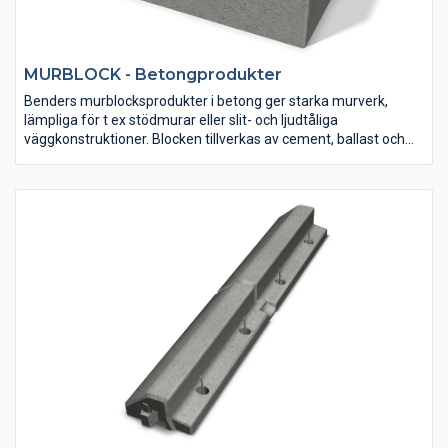
MURBLOCK - Betongprodukter
Benders murblocksprodukter i betong ger starka murverk,
lämpliga för t ex stödmurar eller slit- och ljudtåliga
väggkonstruktioner. Blocken tillverkas av cement, ballast och
vatten som binds ihop och formas till angiven storlek.