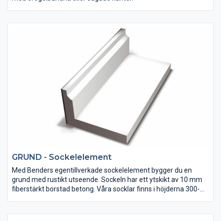
GRUND - Sockelelement
Med Benders egentillverkade sockelelement bygger du en
grund med rustikt utseende. Sockeln har ett ytskikt av 10 mm
fiberstärkt borstad betong. Våra socklar finns i höjderna 300-
900 mm samt i flera belastningsklasser och tjocklekar.