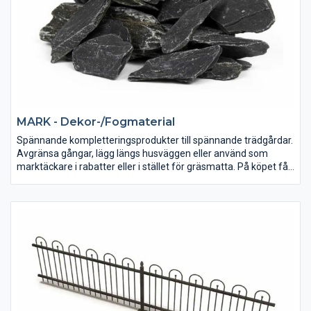
MARK - Dekor-/Fogmaterial
Spännande kompletteringsprodukter till spännande trädgårdar.
Avgränsa gångar, lägg längs husväggen eller använd som
marktäckare i rabatter eller i stället för gräsmatta. På köpet får
du både lättskötta och levande ytor.