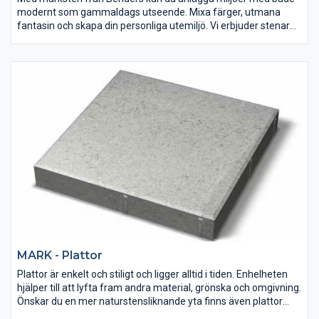
modernt som gammaldags utseende. Mixa färger, utmana
fantasin och skapa din personliga utemiljö. Vi erbjuder stenar
med både regelbunden och oregelbunden form, alla snygga
och lättskötta.
MARK - Plattor
Plattor är enkelt och stiligt och ligger alltid i tiden. Enhelheten
hjälper till att lyfta fram andra material, grönska och omgivning.
Önskar du en mer naturstensliknande yta finns även plattor
med präglad yta i vårt sortiment.