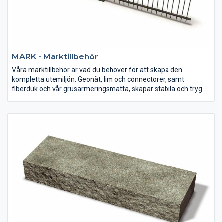
MARK - Marktillbehör
Våra marktillbehör är vad du behöver för att skapa den
kompletta utemiljön. Geonät, lim och connectorer, samt
fiberduk och vår grusarmeringsmatta, skapar stabila och trygga
murar och ytor. Komplettera sedan med våra vackra staket och
ett enkelt avvattningssystem.