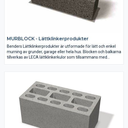
MURBLOCK - Lättklinkerprodukter
Benders Lättklinkerprodukter är utformade för lätt och enkel
murning av grunder, garage eller hela hus. Blocken och balkarna
tillverkas av LECA lättklinkerkulor som tillsammans med
cement, sand och vatten binds ihop och formas till angiven
storlek.