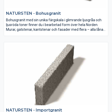
NATURSTEN - Bohusgranit
Bohusgranit med sin unika färgskala i glimrande ljusgråa och
ljusröda toner finner du i bearbetad form över hela Norden.
Murar, gatstenar, kantstenar och fasader med flera – alla lånar
de sin karaktär från klipphällarna vid Västerhavet.
NATURSTEN - Importgranit