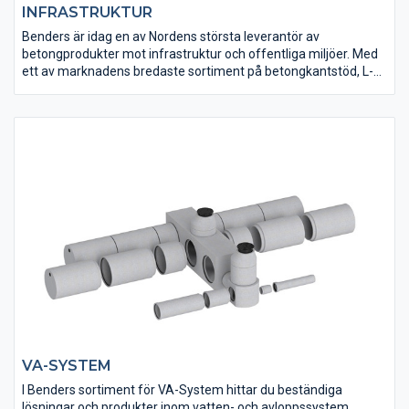
INFRASTRUKTUR
Benders är idag en av Nordens största leverantör av
betongprodukter mot infrastruktur och offentliga miljöer. Med
ett av marknadens bredaste sortiment på betongkantstöd, L-
och T-stöd, samt mark- och naturstensprodukter så är Benders
det naturliga valet till just ditt projekt.
VA-SYSTEM
I Benders sortiment för VA-System hittar du beständiga
lösningar och produkter inom vatten- och avloppssystem