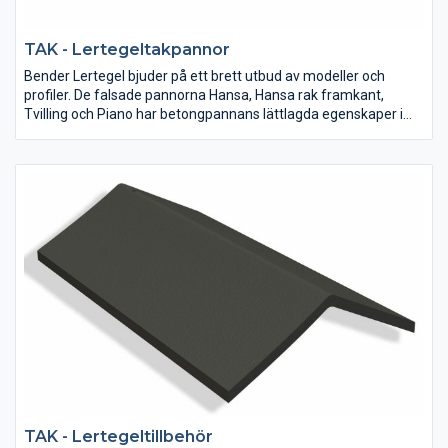
TAK - Lertegeltakpannor
Bender Lertegel bjuder på ett brett utbud av modeller och
profiler. De falsade pannorna Hansa, Hansa rak framkant,
Tvilling och Piano har betongpannans lättlagda egenskaper i
kombination med lerteglets rustika charm. Nu har vi även
kompletterat vårt sortiment med ofalsat strängpressat
lertegel: Höganäs och Sandby.
TAK - Lertegeltillbehör