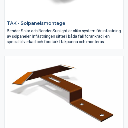
TAK - Solpanelsmontage
Bender Solar och Bender Sunlight är olika system för infästning
av solpaneler. Infästningen sitter i båda fall förankrad i en
specialtillverkad och förstärkt takpanna och monteras
tillsammans med ditt tvåkupiga betongtak från Benders.