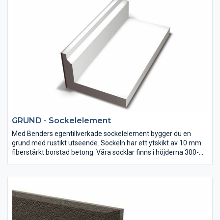
GRUND - Sockelelement
Med Benders egentillverkade sockelelement bygger du en
grund med rustikt utseende. Sockeln har ett ytskikt av 10 mm
fiberstärkt borstad betong. Våra socklar finns i höjderna 300-
900 mm samt i flera belastningsklasser och tjocklekar.