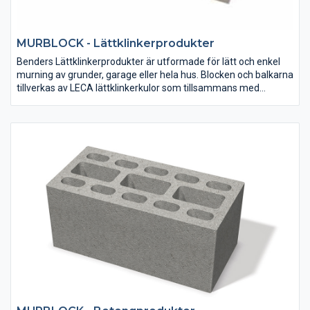
MURBLOCK - Lättklinkerprodukter
Benders Lättklinkerprodukter är utformade för lätt och enkel
murning av grunder, garage eller hela hus. Blocken och balkarna
tillverkas av LECA lättklinkerkulor som tillsammans med
cement, sand och vatten binds ihop och formas till angiven
storlek.