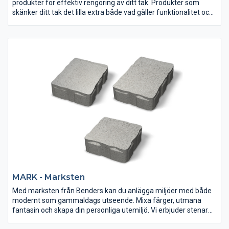
produkter för effektiv rengöring av ditt tak. Produkter som
skänker ditt tak det lilla extra både vad gäller funktionalitet och
estetisk touch.
MARK - Marksten
Med marksten från Benders kan du anlägga miljöer med både
modernt som gammaldags utseende. Mixa färger, utmana
fantasin och skapa din personliga utemiljö. Vi erbjuder stenar
med både regelbunden och oregelbunden form, alla snygga