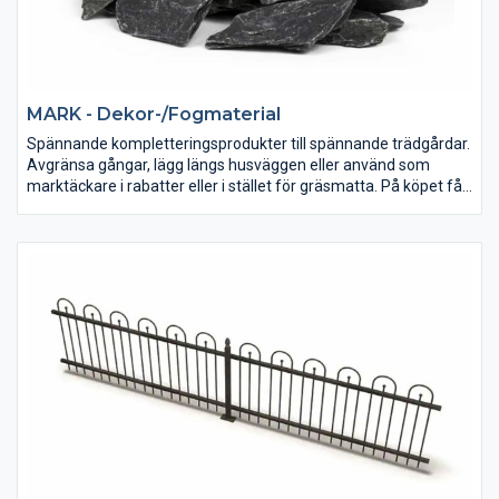
MARK - Dekor-/Fogmaterial
Spännande kompletteringsprodukter till spännande trädgårdar.
Avgränsa gångar, lägg längs husväggen eller använd som
marktäckare i rabatter eller i stället för gräsmatta. På köpet får
du både lättskötta och levande ytor.