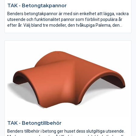
TAK - Betongtakpannor
Benders betongtakpannor är med sin enkelhet att lägga, vackra
utseende och funktionalitet pannor som förblivit populära år
efter år. Välj bland tre modeller, den tvåkupiga Palema, den
enkupiga Exklusivpannan eller den platta Carisma. En panna för
alla!
TAK - Betongtillbehör
Benders tillbehör i betong ger huset dess slutgiltiga utseende.