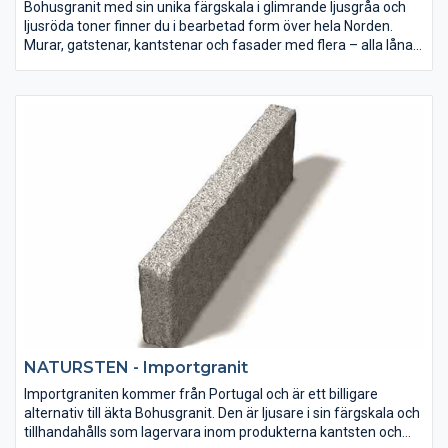
Bohusgranit med sin unika färgskala i glimrande ljusgråa och
ljusröda toner finner du i bearbetad form över hela Norden.
Murar, gatstenar, kantstenar och fasader med flera – alla lånar
de sin karaktär från klipphällarna vid Västerhavet.
NATURSTEN - Importgranit
Importgraniten kommer från Portugal och är ett billigare
alternativ till äkta Bohusgranit. Den är ljusare i sin färgskala och
tillhandahålls som lagervara inom produkterna kantsten och