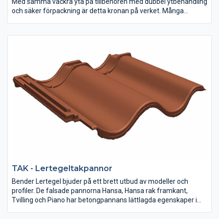
Med samma vackra yta på tillbehören med dubbel ytbehandling
och säker förpackning är detta kronan på verket. Många
tillbehör underlättar dessutom läggningen och kortar
montagetiden.
TAK - Lertegeltakpannor
Bender Lertegel bjuder på ett brett utbud av modeller och
profiler. De falsade pannorna Hansa, Hansa rak framkant,
Tvilling och Piano har betongpannans lättlagda egenskaper i
kombination med lerteglets rustika charm. Nu har vi även
kompletterat vårt sortiment med ofalsat strängpressat