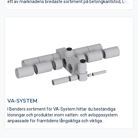
ett av marknadens bredaste sortiment på betongkantstöd, L-
och T-stöd, samt mark- och naturstensprodukter så är Benders
det naturliga valet till just ditt projekt.
VA-SYSTEM
I Benders sortiment för VA-System hittar du beständiga
lösningar och produkter inom vatten- och avloppssystem
anpassade för framtidens långsiktiga och viktiga
samhällsbyggande.