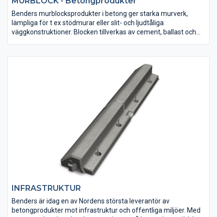
MURBLOCK - Betongprodukter
Benders murblocksprodukter i betong ger starka murverk,
lämpliga för t ex stödmurar eller slit- och ljudtåliga
väggkonstruktioner. Blocken tillverkas av cement, ballast och
vatten som binds ihop och formas till angiven storlek.
INFRASTRUKTUR
Benders är idag en av Nordens största leverantör av
betongprodukter mot infrastruktur och offentliga miljöer. Med