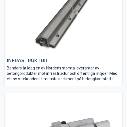
INFRASTRUKTUR
Benders är idag en av Nordens största leverantör av
betongprodukter mot infrastruktur och offentliga miljöer. Med
ett av marknadens bredaste sortiment på betongkantstöd, L-
och T-stöd, samt mark- och naturstensprodukter så är Benders
det naturliga valet till just ditt projekt.