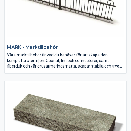
MARK - Marktillbehör
Våra marktillbehör är vad du behöver för att skapa den
kompletta utemiljön. Geonät, lim och connectorer, samt
fiberduk och vår grusarmeringsmatta, skapar stabila och trygga
murar och ytor. Komplettera sedan med våra vackra staket och
ett enkelt avvattningssystem.