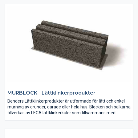
MURBLOCK - Lättklinkerprodukter
Benders Lättklinkerprodukter är utformade för lätt och enkel
murning av grunder, garage eller hela hus. Blocken och balkarna
tillverkas av LECA lättklinkerkulor som tillsammans med
cement, sand och vatten binds ihop och formas till angiven
storlek.