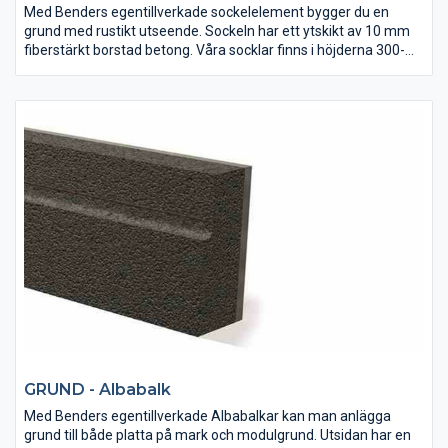
Med Benders egentillverkade sockelelement bygger du en
grund med rustikt utseende. Sockeln har ett ytskikt av 10 mm
fiberstärkt borstad betong. Våra socklar finns i höjderna 300-
900 mm samt i flera belastningsklasser och tjocklekar.
GRUND - Albabalk
Med Benders egentillverkade Albabalkar kan man anlägga
grund till både platta på mark och modulgrund. Utsidan har en