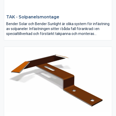
TAK - Solpanelsmontage
Bender Solar och Bender Sunlight är olika system för infästning
av solpaneler. Infästningen sitter i båda fall förankrad i en
specialtillverkad och förstärkt takpanna och monteras
tillsammans med ditt tvåkupiga betongtak från Benders.