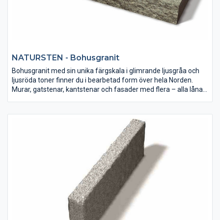
NATURSTEN - Bohusgranit
Bohusgranit med sin unika färgskala i glimrande ljusgråa och
ljusröda toner finner du i bearbetad form över hela Norden.
Murar, gatstenar, kantstenar och fasader med flera – alla lånar
de sin karaktär från klipphällarna vid Västerhavet.