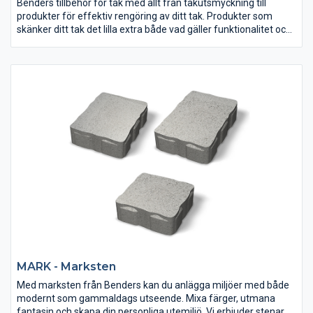
Benders tillbehör för tak med allt från takutsmyckning till
produkter för effektiv rengöring av ditt tak. Produkter som
skänker ditt tak det lilla extra både vad gäller funktionalitet och
estetisk touch.
MARK - Marksten
Med marksten från Benders kan du anlägga miljöer med både
modernt som gammaldags utseende. Mixa färger, utmana
fantasin och skapa din personliga utemiljö. Vi erbjuder stenar