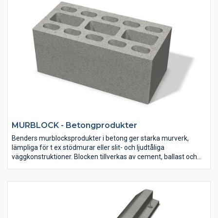
MURBLOCK - Betongprodukter
Benders murblocksprodukter i betong ger starka murverk,
lämpliga för t ex stödmurar eller slit- och ljudtåliga
väggkonstruktioner. Blocken tillverkas av cement, ballast och
vatten som binds ihop och formas till angiven storlek.