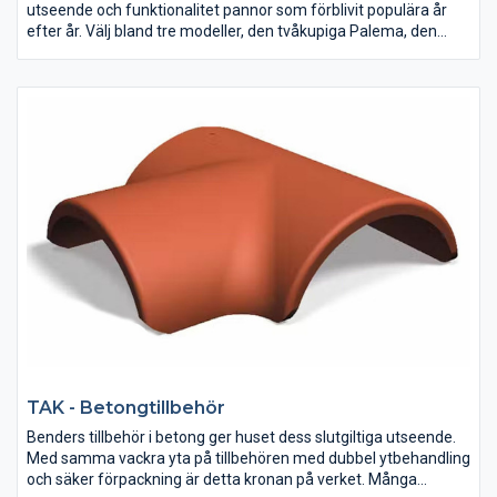
utseende och funktionalitet pannor som förblivit populära år
efter år. Välj bland tre modeller, den tvåkupiga Palema, den
enkupiga Exklusivpannan eller den platta Carisma. En panna för
alla!
TAK - Betongtillbehör
Benders tillbehör i betong ger huset dess slutgiltiga utseende.
Med samma vackra yta på tillbehören med dubbel ytbehandling
och säker förpackning är detta kronan på verket. Många