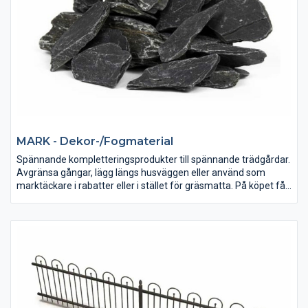
MARK - Dekor-/Fogmaterial
Spännande kompletteringsprodukter till spännande trädgårdar.
Avgränsa gångar, lägg längs husväggen eller använd som
marktäckare i rabatter eller i stället för gräsmatta. På köpet får
du både lättskötta och levande ytor.