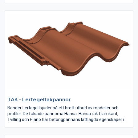
tillbehör underlättar dessutom läggningen och kortar
montagetiden.
TAK - Lertegeltakpannor
Bender Lertegel bjuder på ett brett utbud av modeller och
profiler. De falsade pannorna Hansa, Hansa rak framkant,
Tvilling och Piano har betongpannans lättlagda egenskaper i
kombination med lerteglets rustika charm. Nu har vi även
kompletterat vårt sortiment med ofalsat strängpressat
lertegel: Höganäs och Sandby.