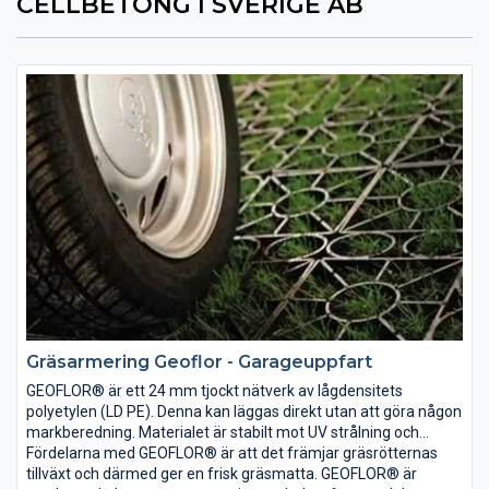
CELLBETONG I SVERIGE AB
Gräsarmering Geoflor - Garageuppfart
GEOFLOR® är ett 24 mm tjockt nätverk av lågdensitets
polyetylen (LD PE). Denna kan läggas direkt utan att göra någon
markberedning. Materialet är stabilt mot UV strålning och
temperaturskillnader samt är elastiskt vilket gör att GEOFLOR®
Fördelarna med GEOFLOR® är att det främjar gräsrötternas
kan läggas på alla typer av mark. GEOFLOR® läggs ovanpå en
tillväxt och därmed ger en frisk gräsmatta. GEOFLOR® är