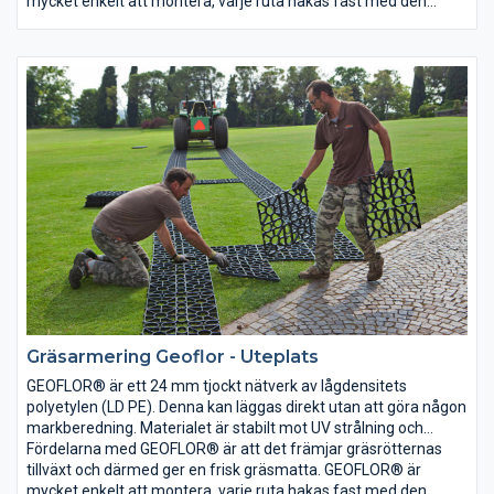
existerande gräsmatta och skyddar gräset mot tryckskador
mycket enkelt att montera, varje ruta hakas fast med den
från fordon, då gräset växt upp täcks nätet över och är knappt
intilliggande rutan.
synbart.
Gräsarmering Geoflor - Uteplats
GEOFLOR® är ett 24 mm tjockt nätverk av lågdensitets
polyetylen (LD PE). Denna kan läggas direkt utan att göra någon
markberedning. Materialet är stabilt mot UV strålning och
temperaturskillnader samt är elastiskt vilket gör att GEOFLOR®
Fördelarna med GEOFLOR® är att det främjar gräsrötternas
kan läggas på alla typer av mark. GEOFLOR® läggs ovanpå en
tillväxt och därmed ger en frisk gräsmatta. GEOFLOR® är
existerande gräsmatta och skyddar gräset mot tryckskador
mycket enkelt att montera, varje ruta hakas fast med den