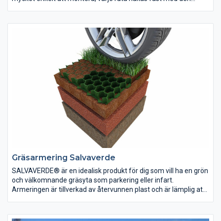
från fordon, då gräset växt upp täcks nätet över och är knappt
intilliggande rutan.
synbart.
Gräsarmering Salvaverde
SALVAVERDE® är en idealisk produkt för dig som vill ha en grön
och välkomnande gräsyta som parkering eller infart.
Armeringen är tillverkad av återvunnen plast och är lämplig att
använda för att skydda gräsytor från skada orsakad av till
exempel fordon eller hög belastning av fotgängare.
Armeringen har genomgående hål i varje cell vilka främjar en