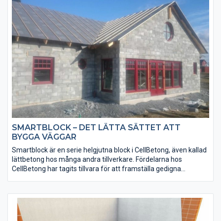
snabb och jämn tillväxt av gräset och en god dränering av ytan.
SALVAVERDE® kan även användas för att stabilisera
grusgångar och grustäckta infarter eller parkeringsplatser.
SMARTBLOCK – DET LÄTTA SÄTTET ATT
BYGGA VÄGGAR
Smartblock är en serie helgjutna block i CellBetong, även kallad
lättbetong hos många andra tillverkare. Fördelarna hos
CellBetong har tagits tillvara för att framställa gedigna
byggblock med en allt-i-ett lösning för väggkonstruktioner av
utfackningstyp. Bygg bort köldbryggor och fuktproblem och
säkra en hälsosam inomhusmiljö med våra Smartblock i
lättbetong.