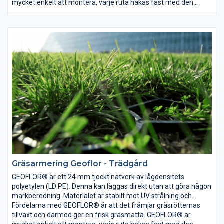
existerande gräsmatta och skyddar gräset mot tryckskador
mycket enkelt att montera, varje ruta hakas fast med den
från fordon, då gräset växt upp täcks nätet över och är knappt
intilliggande rutan.
synbart.
Gräsarmering Geoflor - Trädgård
GEOFLOR® är ett 24 mm tjockt nätverk av lågdensitets
polyetylen (LD PE). Denna kan läggas direkt utan att göra någon
markberedning. Materialet är stabilt mot UV strålning och
temperaturskillnader samt är elastiskt vilket gör att GEOFLOR®
Fördelarna med GEOFLOR® är att det främjar gräsrötternas
kan läggas på alla typer av mark. GEOFLOR® läggs ovanpå en
tillväxt och därmed ger en frisk gräsmatta. GEOFLOR® är