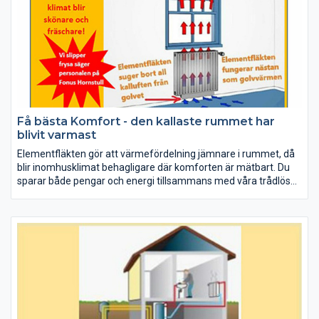
Få bästa Komfort - den kallaste rummet har
blivit varmast
Elementfläkten gör att värmefördelning jämnare i rummet, då
blir inomhusklimat behagligare där komforten är mätbart. Du
sparar både pengar och energi tillsammans med våra trådlösa
termostater kan du reglera temperaturen från din dator eller
smartphone och skapa energismart hem.