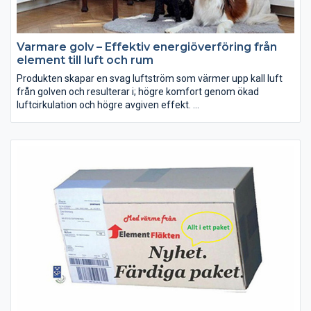
Varmare golv – Effektiv energiöverföring från
element till luft och rum
Produkten skapar en svag luftström som värmer upp kall luft
från golven och resulterar i; högre komfort genom ökad
luftcirkulation och högre avgiven effekt.
Tex; Får ner och fördelar värmen som ”fastnar” vid taket
Trapphus, etage-lägenhet, villa med källare, Kyrkor,
industrilokaler, sporthallar, skolar, etc