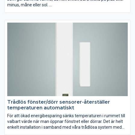
minus, måne eller sol.
Med vår trådlösa SMART-termostat kan man från dator eller
mobil styra temperaturen i hemmet: slå på eller av värmen vid
behov. Det trådlösa systemet består av en nätverkskub som
trådlöst kommunicerar med SMART-termostaten eller
väggtermostaten. Man kan enkelt ställa in komforttemperatur
eller ekonomitemperatur och därefter styrs temperaturen med
programmet som medföljer nätverkskuben. Det kallas
intermittent uppvärmning och är lönsamt i kombination med
Elementfläkten och radiatorer.
Trådlös fönster/dörr sensorer-återställer
temperaturen automatiskt
För att ökad energibesparing sänks temperaturen i rummet till
valbart värde när man öppnar fönstret eller dörrar. Det är helt
enkelt installation i samband med våra trådlösa system med
nätverkskub och termostaten