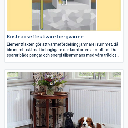
Kostnadseffektivare bergvärme
Elementfläkten gör att värmefördelning jämnare i rummet, då
blir inomhusklimat behagligare där komforten är mätbart. Du
sparar både pengar och energi tillsammans med våra trådlösa
termostater kan du reglera temperaturen från din dator eller
smartphone och skapa energismart hem.