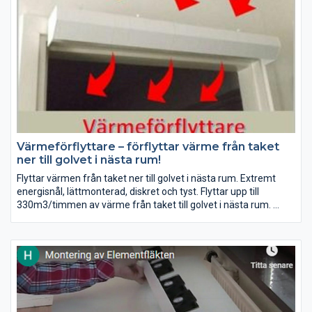
Värmeförflyttare – förflyttar värme från taket
ner till golvet i nästa rum!
Flyttar värmen från taket ner till golvet i nästa rum. Extremt
energisnål, lättmonterad, diskret och tyst. Flyttar upp till
330m3/timmen av värme från taket till golvet i nästa rum.
Det fungerar jättebra när man eldar i kamin eller spisen.
Nu lanserar vi kanaler till Värmeförflyttaren som blir extra bra.
Och den förs allra varmaste luften genom kanalen via fläkten
ner till golvet.