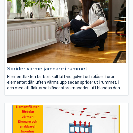
Sprider värme jämnare i rummet
Elementfläkten tar bort kall luft vid golvet och blåser förbi
elementet där luften värms upp sedan sprider ut i rummet. I
och med att fläktarna blåser stora mängder luft blandas den
varma luften från elementet upp med rumsluften i stället för
att lägga sig i taket.