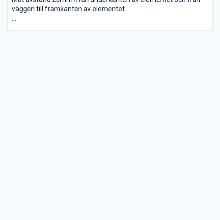
väggen till framkanten av elementet.
Läs köpguiden om olika typer av element:
https://elementflakten.se/
Eller kontakta 019 760 22 10