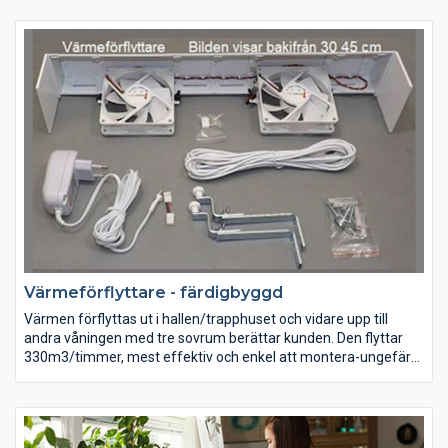
Värmeförflyttare - färdigbyggd
Värmen förflyttas ut i hallen/trapphuset och vidare upp till
andra våningen med tre sovrum berättar kunden. Den flyttar
330m3/timmer, mest effektiv och enkel att montera-ungefär
som man monterar en gardinstång.
Du som eldar mycket i kamin, kalkugn, vedspis eller annat källor,
är säkert har upplevt att det blir för het i taket.