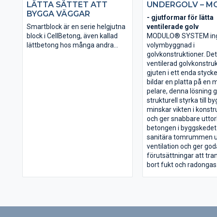
LÄTTA SÄTTET ATT
UNDERGOLV – M
BYGGA VÄGGAR
- gjutformar för lätta
Smartblock är en serie helgjutna
ventilerade golv
block i CellBetong, även kallad
MODULO® SYSTEM ingj
lättbetong hos många andra
volymbyggnad i
tillverkare. Fördelarna hos
golvkonstruktioner. De
CellBetong har tagits tillvara för
ventilerad golvkonstru
att framställa gedigna byggblock
gjuten i ett enda styck
med en allt-i-ett lösning för
bildar en platta på en 
väggkonstruktioner av
pelare, denna lösning 
utfackningstyp. Bygg bort
strukturell styrka till 
köldbryggor och fuktproblem och
minskar vikten i konst
säkra en hälsosam inomhusmiljö
och ger snabbare uttor
med våra Smartblock i
betongen i byggskedet
lättbetong.
sanitära tomrummen u
ventilation och ger god
förutsättningar att tra
bort fukt och radongas