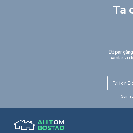
Ta 
Ett par gån
samlar vi d
Som ab