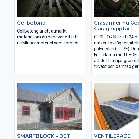
Cellbetong
Gräsarmering Geo
Garageuppfart
CellBetong är ett utmärkt
material om du behöver ett lätt
GEOFLOR® är ett 24 m
utfyllnadsmaterial som samtidigt
nätverk av lågdensitet
isolerar väl. Produkten är ett bra
polyetylen (LD PE). De
val om du exempelvis behöver
läggas direkt utan att
Fördelarna med GEOF
isolera ett vindsbjälklag, golvet i
markberedning. Materia
att det främjar gräsrö
en utgrävd källare eller i ett
stabilt mot UV strålnin
tillväxt och därmed ger
badrum. Till skillnad mot att välja
temperaturskillnader 
gräsmatta. GEOFLOR®
någon form av
elastiskt vilket gör a
mycket enkelt att mont
skumplastmaterial så får du en
kan läggas på alla type
ruta hakas fast med d
högre stabilitet samtidigt som
GEOFLOR® läggs ovan
intilliggande rutan.
vikten hålls nere.
existerande gräsmatta
skyddar gräset mot tr
Utan betongen är denna produkt
från fordon, då gräset
perfekt även för påfyllnad i
täcks nätet över och ä
nedsuttna saccosäckar
synbart.
SMARTBLOCK – DET
VENTILERADE