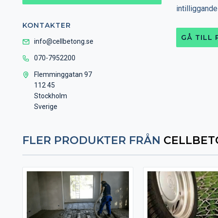
intilliggande
KONTAKTER
GÅ TILL
info@cellbetong.se
070-7952200
Flemminggatan 97
112 45
Stockholm
Sverige
FLER PRODUKTER FRÅN
CELLBETO