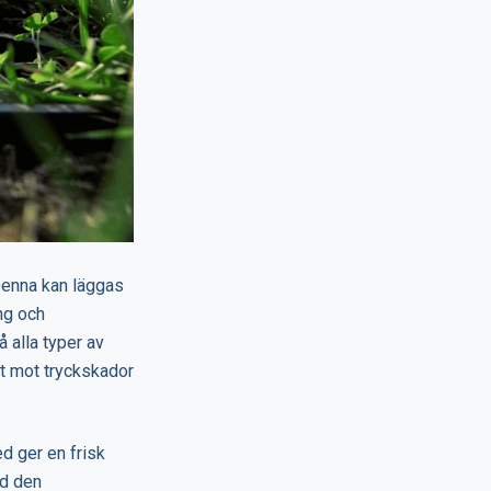
Denna kan läggas
ng och
 alla typer av
t mot tryckskador
d ger en frisk
ed den