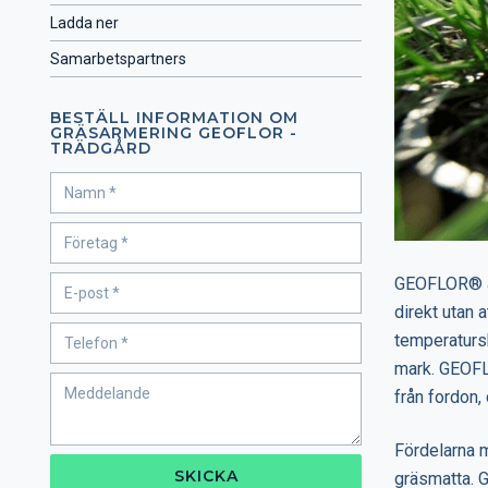
Ladda ner
Samarbetspartners
BESTÄLL INFORMATION OM
GRÄSARMERING GEOFLOR -
TRÄDGÅRD
GEOFLOR® är
direkt utan 
temperatursk
mark. GEOFL
från fordon,
Fördelarna m
SKICKA
gräsmatta. 