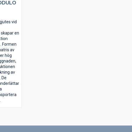
ODULO
utes vid
t skapar en
ktion
e. Formen
matris av
ger hög
byggnaden,
ruktionen
kning av
. De
nderlättar
a
nsportera
.