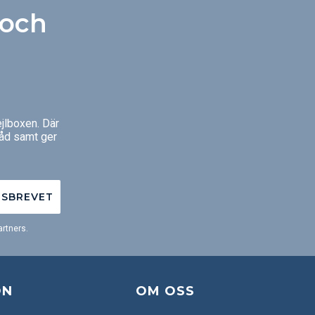
 och
jlboxen. Där
råd samt ger
TSBREVET
rtners.
ON
OM OSS