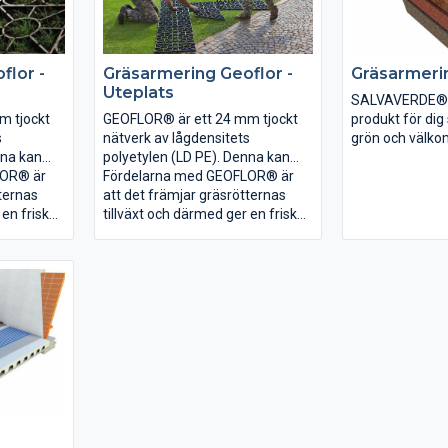
flor -
Gräsarmering Geoflor -
Gräsarmeri
Uteplats
SALVAVERDE® ä
m tjockt
GEOFLOR® är ett 24 mm tjockt
produkt för dig 
s
nätverk av lågdensitets
grön och välk
nna kan
polyetylen (LD PE). Denna kan
som parkering el
 göra någon
LOR® är
läggas direkt utan att göra någon
Fördelarna med GEOFLOR® är
Armeringen är t
let är
tternas
markberedning. Materialet är
att det främjar gräsrötternas
återvunnen plas
g och
 en frisk
stabilt mot UV strålning och
tillväxt och därmed ger en frisk
att använda för
samt är
 är
temperaturskillnader samt är
gräsmatta. GEOFLOR® är
gräsytor från 
tt GEOFLOR®
era, varje
elastiskt vilket gör att GEOFLOR®
mycket enkelt att montera, varje
till exempel for
r av mark.
en
kan läggas på alla typer av mark.
ruta hakas fast med den
belastning av 
på en
GEOFLOR® läggs ovanpå en
intilliggande rutan.
Armeringen h
 och
existerande gräsmatta och
hål i varje cell 
yckskador
skyddar gräset mot tryckskador
snabb och jämn 
 växt upp
från fordon, då gräset växt upp
och en god drän
r knappt
täcks nätet över och är knappt
SALVAVERDE® 
synbart.
användas för at
grusgångar och
infarter eller p