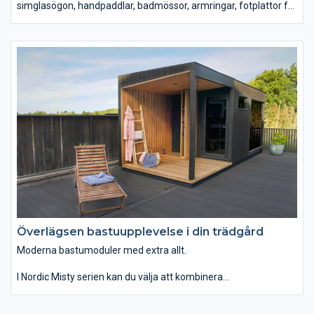
simglasögon, handpaddlar, badmössor, armringar, fotplattor för
aquajogging, bollar, belysning, solfångarduschar och eldkorgar.
Överlägsen bastuupplevelse i din trädgård
Moderna bastumoduler med extra allt.
I Nordic Misty serien kan du välja att kombinera
bastumodulerna med omklädningsrum, lounge och terrass eller
montera dem fristående i din trädgård.