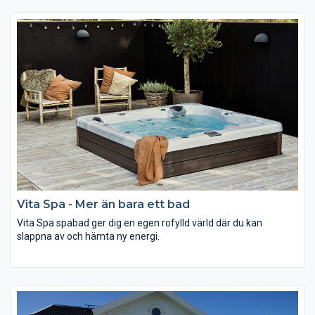
bättre material, förenkla konstruktionen och erbjuda en
naturligt välgörande upplevelse.
Vita Spa - Mer än bara ett bad
Vita Spa spabad ger dig en egen rofylld värld där du kan
slappna av och hämta ny energi.
Sedan 1974 har Vita Spa använt den senaste teknologin för att
skapa innovativa och bekväma spabad med välgörande
funktioner.