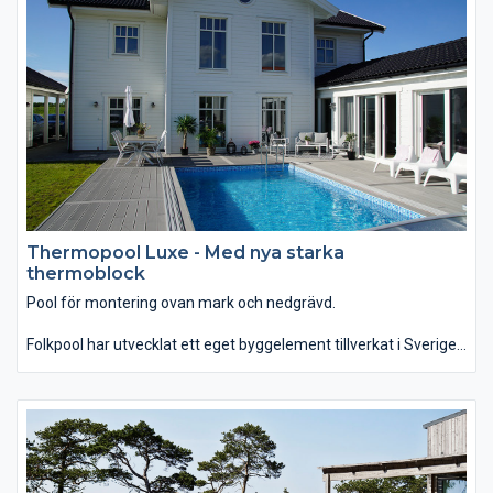
Du känner igen Vita Spa på de vackra och väldesignade
detaljerna. Bland annat har alla modeller eleganta rostfria
jetmunstycken som standard.
När du väljer Vita Spa får du högsta kvalitet på materialvalen
men också på vattenkvaliteten.
Thermopool Luxe - Med nya starka
thermoblock
Pool för montering ovan mark och nedgrävd.
Folkpool har utvecklat ett eget byggelement tillverkat i Sverige
och speciellt anpassat till Thermopool. Med Thermopool Luxe
flexibla och starka konstruktion får du en hållbar pool som
passar även sluttande tomter. Det är tack vare poolens
konstruktion som Thermopool Luxe kan monteras fristående
ovan mark och placeras nedgrävd i mark.
Dessutom får du tack vare den hårda insidan på de nya