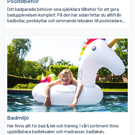
Pooltillbehör
Ditt badparadis behöver sina självklara tillbehör för att göra
badupplevelsen komplett. På den här sidan hittar du alltifrån
badbollar, poolskyltar och simmande leksaker till poolstädare,
poolpumpar och klorautomater. Folkpool har ett komplett utbud
med tillbehör för din pool.
Badmiljö
Här finns allt för bad & lek och träning. I vårt sortiment finns
uppblåsbara badleksaker och madrasser, badlakan,