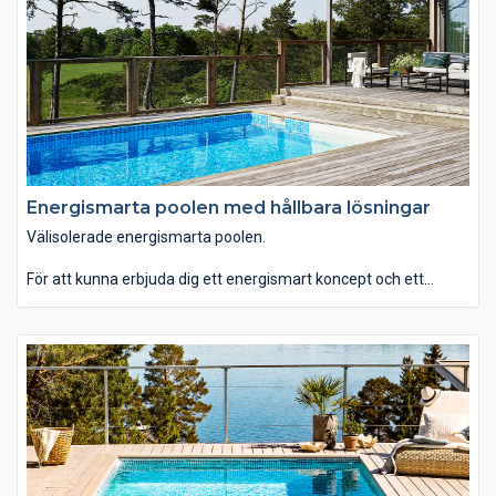
thermoblocken skydd mot avtryck och skador.
Energismarta poolen med hållbara lösningar
Välisolerade energismarta poolen.
För att kunna erbjuda dig ett energismart koncept och ett
bättre val för miljön, har vi genomfört en energiberäkning av
isoleringsvärdet på olika poolstommar.
Tack vare utfallet från denna energiberäkning har vi skapat ett
energismart poolpaket med Dura poolstomme och
energismarta tillbehör. Helt enkelt en hållbar lösning till just din
pool.