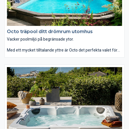
Octo träpool ditt drömrum utomhus
Vacker poolmiljö på begränsade ytor.
Med ett mycket tilltalande yttre är Octo det perfekta valet för
dig som är ute efter de bästa förutsättningarna för att skapa
ditt drömrum utomhus.
Folkpool Octo bjuder på fantastiskt samspel mellan form och
funktion. De vackert brutna hörnen gör att du får mer utrymme
runt poolen, vilket gör det lättare för dig att skapa en fin
poolmiljö även på något begränsade ytor.