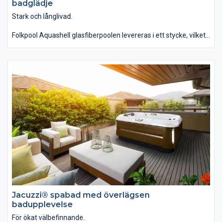
badglädje
Stark och långlivad.
Folkpool Aquashell glasfiberpoolen levereras i ett stycke, vilket
gör det enkelt för dig att installera. Poolen ger din tomt,
trädgård och hus ett visuellt lyft.
Samtidigt som du får en av de absolut starkaste och mest
hållbara glasfiber­poolerna på marknaden.
Poolen Aquashell glasfiberpool introducerades i vårt sortiment
2011 och har blivit en favorit.
Jacuzzi® spabad med överlägsen
badupplevelse
För ökat välbefinnande.