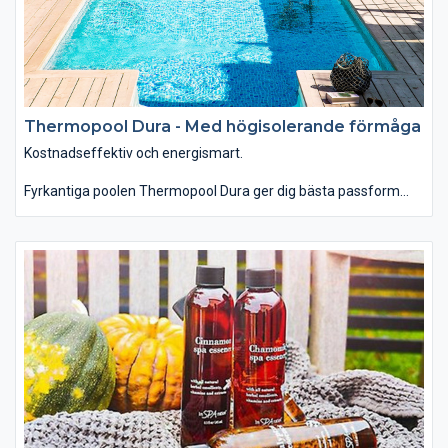
Thermopool Dura - Med högisolerande förmåga
Kostnadseffektiv och energismart.
Fyrkantiga poolen Thermopool Dura ger dig bästa passform
och bäst skydd med högisolerande förmåga.
Om du önskar dig en pool med ett större baddjup eller ett udda
mått så är Thermopool lösningen för dig. Thermopool har en
flexibilitet som få pooler påmarknaden kan mäta sig med.