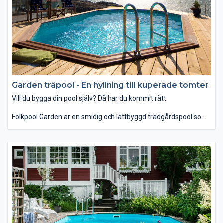
Garden träpool - En hyllning till kuperade tomter
Vill du bygga din pool själv? Då har du kommit rätt.
Folkpool Garden är en smidig och lättbyggd trädgårdspool som
tack vare sin starka konstruktion kan placeras både i mark och
ovan mark.
Folkpool Garden ovan mark pool klarar av ensidigt jordtryck,
d.v.s den kraft som uppstår när poolen är tömd på vatten, till
skillnad från pooler ovan mark i plåt.