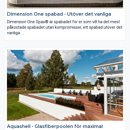
Dimension One spabad - Utöver det vanliga
Dimension One Spas® är spabadet för er som vill ha det mest
påkostade spabadet utan kompromisser, ett spabad utöver det
vanliga.
Dimension One Spas® har tillverkat Spa i över 40 år och leder
utvecklingen när det gäller ergonomi och funktioner. Med flest
patent i branschen hittar du bättre lösningar för rening och
massage
Aquashell - Glasfiberpoolen för maximal