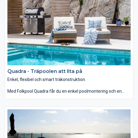
Quadra - Träpoolen att lita på
Enkel, flexibel och smart träkonstruktion.
Med Folkpool Quadra får du en enkel poolmontering och en
pool som passar nästan alla typer av tomter.
Med ett baddjup på 1,4 m, blir denna pool idealisk för såväl
badlek som simträning.
Folkpool Classic började tillverkas 1968 och är i dag Sveriges
mest sålda pool. Den klassiska trä-stomme har utvecklats och
förbättrats flera gånger genom åren.