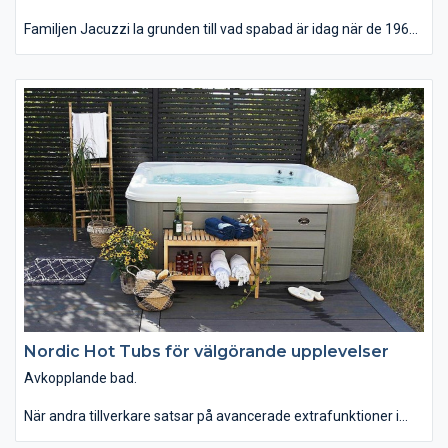
Familjen Jacuzzi la grunden till vad spabad är idag när de 1968
lanserade det första fristående, helt integrerade bubbelbadet.
Sedan dess har utvecklingen bara fortsatt.
Med ledord som njutning, design, hälsa och funktion levererar
Jacuzzi® en överlägsen badupplevelse än idag.
Nordic Hot Tubs för välgörande upplevelser
Avkopplande bad.
När andra tillverkare satsar på avancerade extrafunktioner i
baden fokuserar Nordic Hot Tubs i stället på att välja ännu