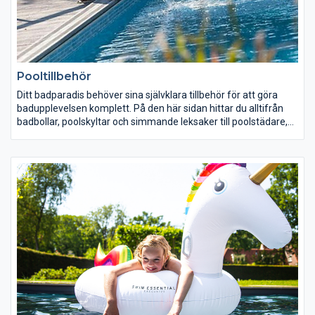
Pooltillbehör
Ditt badparadis behöver sina självklara tillbehör för att göra
badupplevelsen komplett. På den här sidan hittar du alltifrån
badbollar, poolskyltar och simmande leksaker till poolstädare,
poolpumpar och klorautomater. Folkpool har ett komplett utbud
med tillbehör för din pool.