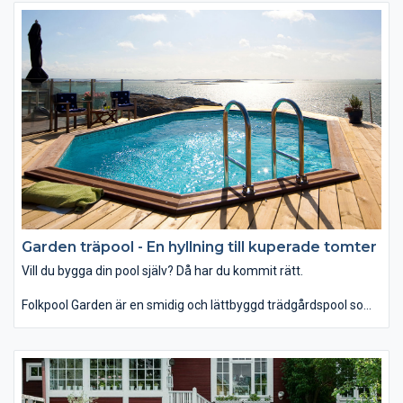
Med ett baddjup på 1,4 m, blir denna pool idealisk för såväl
badlek som simträning.
Folkpool Classic började tillverkas 1968 och är i dag Sveriges
mest sålda pool. Den klassiska trä-stomme har utvecklats och
förbättrats flera gånger genom åren.
Garden träpool - En hyllning till kuperade tomter
Vill du bygga din pool själv? Då har du kommit rätt.
Folkpool Garden är en smidig och lättbyggd trädgårdspool som
tack vare sin starka konstruktion kan placeras både i mark och
ovan mark.
Folkpool Garden ovan mark pool klarar av ensidigt jordtryck,
d.v.s den kraft som uppstår när poolen är tömd på vatten, till