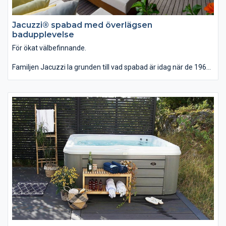
Jacuzzi® spabad med överlägsen
badupplevelse
För ökat välbefinnande.
Familjen Jacuzzi la grunden till vad spabad är idag när de 1968
lanserade det första fristående, helt integrerade bubbelbadet.
Sedan dess har utvecklingen bara fortsatt.
Med ledord som njutning, design, hälsa och funktion levererar
Jacuzzi® en överlägsen badupplevelse än idag.