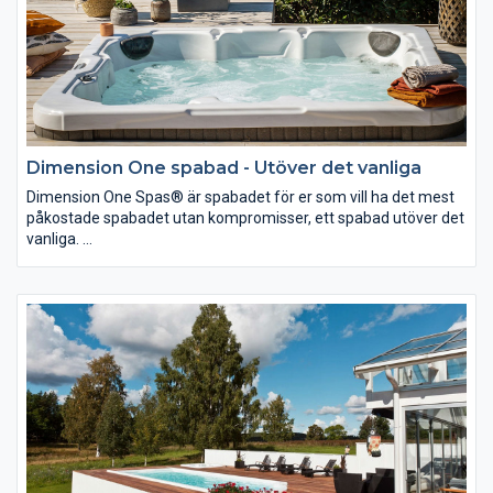
Dimension One spabad - Utöver det vanliga
Dimension One Spas® är spabadet för er som vill ha det mest
påkostade spabadet utan kompromisser, ett spabad utöver det
vanliga.
Dimension One Spas® har tillverkat Spa i över 40 år och leder
utvecklingen när det gäller ergonomi och funktioner. Med flest
patent i branschen hittar du bättre lösningar för rening och
massage