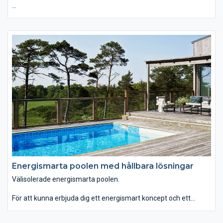
Sedan 1974 har Vita Spa använt den senaste teknologin för att
skapa innovativa och bekväma spabad med välgörande
funktioner.
Du känner igen Vita Spa på de vackra och väldesignade
detaljerna. Bland annat har alla modeller eleganta rostfria
jetmunstycken som standard.
När du väljer Vita Spa får du högsta kvalitet på materialvalen
men också på vattenkvaliteten.
Energismarta poolen med hållbara lösningar
Välisolerade energismarta poolen.
För att kunna erbjuda dig ett energismart koncept och ett
bättre val för miljön, har vi genomfört en energiberäkning av
isoleringsvärdet på olika poolstommar.