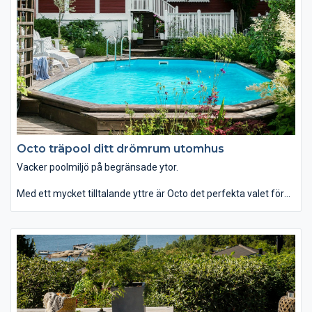
skillnad från pooler ovan mark i plåt.
Octo träpool ditt drömrum utomhus
Vacker poolmiljö på begränsade ytor.
Med ett mycket tilltalande yttre är Octo det perfekta valet för
dig som är ute efter de bästa förutsättningarna för att skapa
ditt drömrum utomhus.
Folkpool Octo bjuder på fantastiskt samspel mellan form och
funktion. De vackert brutna hörnen gör att du får mer utrymme
runt poolen, vilket gör det lättare för dig att skapa en fin
poolmiljö även på något begränsade ytor.