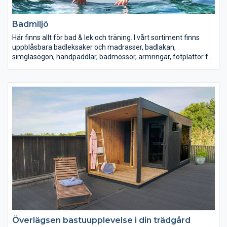
Badmiljö
Här finns allt för bad & lek och träning. I vårt sortiment finns
uppblåsbara badleksaker och madrasser, badlakan,
simglasögon, handpaddlar, badmössor, armringar, fotplattor för
aquajogging, bollar, belysning, solfångarduschar och eldkorgar.
Överlägsen bastuupplevelse i din trädgård