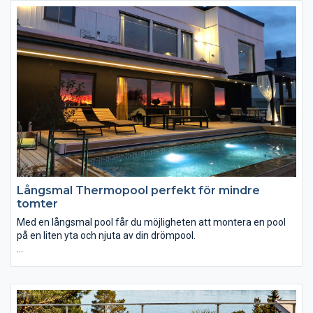
Tack vare utfallet från denna energiberäkning har vi skapat ett
energismart poolpaket med Dura poolstomme och
energismarta tillbehör. Helt enkelt en hållbar lösning till just din
pool.
Långsmal Thermopool perfekt för mindre
tomter
Med en långsmal pool får du möjligheten att montera en pool
på en liten yta och njuta av din drömpool.
Dessutom kan du med enkla medel uppgradera den med det
som behövs för att skapa förutsättningar till extra mycket
badglädje.En mindre pool kan vara lång och smal vilket även ger
dig större förutsättningar för den ultimata simträningen.