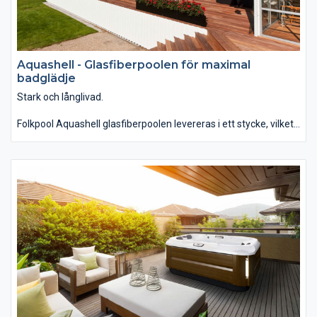
Aquashell - Glasfiberpoolen för maximal
badglädje
Stark och långlivad.
Folkpool Aquashell glasfiberpoolen levereras i ett stycke, vilket
gör det enkelt för dig att installera. Poolen ger din tomt,
trädgård och hus ett visuellt lyft.
Samtidigt som du får en av de absolut starkaste och mest
hållbara glasfiber­poolerna på marknaden.
Poolen Aquashell glasfiberpool introducerades i vårt sortiment
2011 och har blivit en favorit.