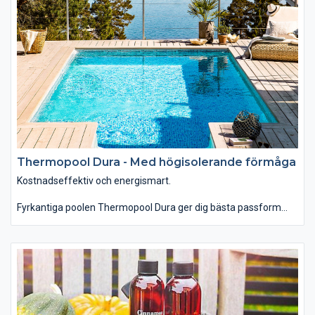
Thermopool Dura - Med högisolerande förmåga
Kostnadseffektiv och energismart.
Fyrkantiga poolen Thermopool Dura ger dig bästa passform
och bäst skydd med högisolerande förmåga.
Om du önskar dig en pool med ett större baddjup eller ett udda
mått så är Thermopool lösningen för dig. Thermopool har en
flexibilitet som få pooler påmarknaden kan mäta sig med.