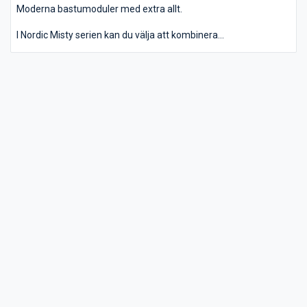
Moderna bastumoduler med extra allt.
I Nordic Misty serien kan du välja att kombinera
bastumodulerna med omklädningsrum, lounge och terrass eller
montera dem fristående i din trädgård.
Modulerna har en utsida av tidlös svart granpanel som ger ett
modernt och elegant utseende. De inre ytorna är tillverkade av
värmebehandlat lövträ med vacker finish. Modulerna levereras
färdigbyggda och är enkla att montera ihop på plats. Du väljer
vad som passar dig och din trädgård.