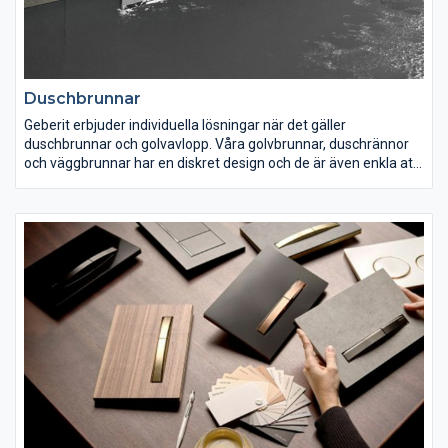
Duschbrunnar
Geberit erbjuder individuella lösningar när det gäller
duschbrunnar och golvavlopp. Våra golvbrunnar, duschrännor
och väggbrunnar har en diskret design och de är även enkla att
rengöra och har en hydrauliskt optimerad avloppsteknik. Det
breda sortimentet gör det möjligt att anpassa monteringen
exakt efter befintliga byggörhållanden i badrummet och dina
egna önskemål om det perfekta badrummet.