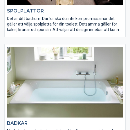
SPOLPLATTOR
Det är ditt badrum. Därför ska du inte kompromissa när det
gäller att välja spolplatta för din toalett. Detsamma gäller för
kakel, kranar och porslin. Att välja rätt design innebär att kunna
se enskilda nyanser i badrummet. Spolplattan ger inte bara den
sista touchen till ditt badrum, den erbjuder också
komfortfunktioner som kan förenkla din vardag.
BADKAR