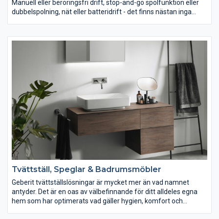
Manuell eller beröringsfri drift, stop-and-go spolfunktion eller
dubbelspolning, nät eller batteridrift - det finns nästan inga
gränser för möjligheterna med minimalistiskt designade
Geberit Sigma10.
Stop-and-go spolfunktion och insats för wc-rengöringsblock
Basicversionen av spolplattan Geberit Sigma10 har en stop-
and-go spolfunktion och kan utrustas med en insats för wc-
rengöringsblock. Det har endast en enda, rund spolknapp och är
därför tidlöst elegant. Den finns i en lätt-att-städa-version i
rostfritt stål samt i sex olika plastvarianter.
Tvättställ, Speglar & Badrumsmöbler
Geberit tvättställslösningar är mycket mer än vad namnet
antyder. Det är en oas av välbefinnande för ditt alldeles egna
hem som har optimerats vad gäller hygien, komfort och
förvaringsutrymme. Upptäck hur det perfekta konceptet kan