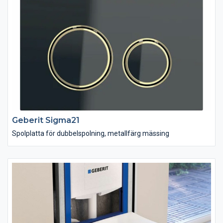
tvättstället och öppnar därmed helt nya vägar för
armaturdesign.
Geberit Sigma21
Spolplatta för dubbelspolning, metallfärg mässing