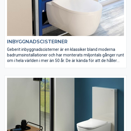
INBYGGNADSCISTERNER
Geberit inbyggnadscisterner är en klassiker bland moderna
badrumsinstallationer och har monterats miljontals gånger runt
om i hela världen i mer än 50 år. De är kända för att de håller
vad de lovar. Alla cisterner genomgår ett läcktest före leverans.
Genom en garantitid av reservdelar på 25 år ger vi dig en
långvarig trygghet. Med Geberit Sigma cistern 12 cm går det att
begränsa spolmängden till 4,5 liter. Den är därför exemplarisk
avseende vattenförbrukning och har konsekvent fått bästa
betyg på Water Efficiency Label.