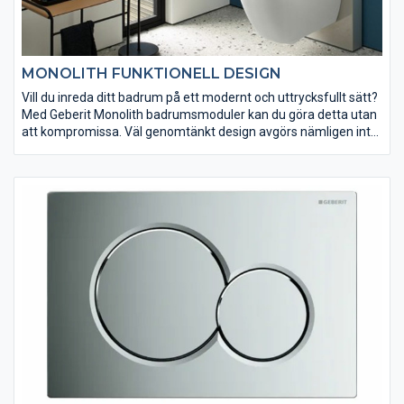
MONOLITH FUNKTIONELL DESIGN
Vill du inreda ditt badrum på ett modernt och uttrycksfullt sätt?
Med Geberit Monolith badrumsmoduler kan du göra detta utan
att kompromissa. Väl genomtänkt design avgörs nämligen inte
bara av formen, utan även av bakomliggande funktioner,
material och teknik.
Geberit Monolith badrumsmoduler öppnar upp för oanade
möjligheter när badrummet utformas. På så sätt kan du
kombinera moduler för toalett eller bidé med de flesta
armaturer och porslin.