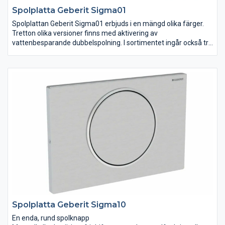
Spolplatta Geberit Sigma01
Spolplattan Geberit Sigma01 erbjuds i en mängd olika färger.
Tretton olika versioner finns med aktivering av
vattenbesparande dubbelspolning. I sortimentet ingår också tre
olika modeller för urinaler. Allt är genomtänkt in i minsta detalj
med dessa spolplattor tillverkade av högkvalitativ plast. De är
lätta att rengöra eftersom de är massproducerade och rimligt
prissatta.
Spolplatta Geberit Sigma10
En enda, rund spolknapp