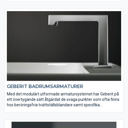
Geberit AquaClean kombinerar komfort, design och hållbarhet
med den välbekanta Geberit kvaliteten. Hitta rätt modell för ditt
badrum. Upptäck toaletten som rengör dig med vatten! Från
den eleganta, exceptionella, kompletta lösningen med många
komfortfunktioner till den flexibla mångsidiga lösningen, kan
rätt duschtoalett hittas för praktiskt taget alla krav och varje
livssituation.
GEBERIT BADRUMSARMATURER
Med det modulärt utformade armatursystemet har Geberit på
ett övertygande sätt åtgärdat de svaga punkter som ofta finns
hos beröringsfria tvättställsblandare samt specifika
installationsproblem för väggmonterade blandare. Med
undantag för den infraröda sensorn är samtliga elektroniska
komponenter väl skyddade mot fukt och undangömda i en
separat funktionsdosa. Denna box monteras i väggen under