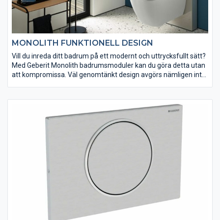
MONOLITH FUNKTIONELL DESIGN
Vill du inreda ditt badrum på ett modernt och uttrycksfullt sätt?
Med Geberit Monolith badrumsmoduler kan du göra detta utan
att kompromissa. Väl genomtänkt design avgörs nämligen inte
bara av formen, utan även av bakomliggande funktioner,
material och teknik.
Geberit Monolith badrumsmoduler öppnar upp för oanade
möjligheter när badrummet utformas. På så sätt kan du
kombinera moduler för toalett eller bidé med de flesta
armaturer och porslin.