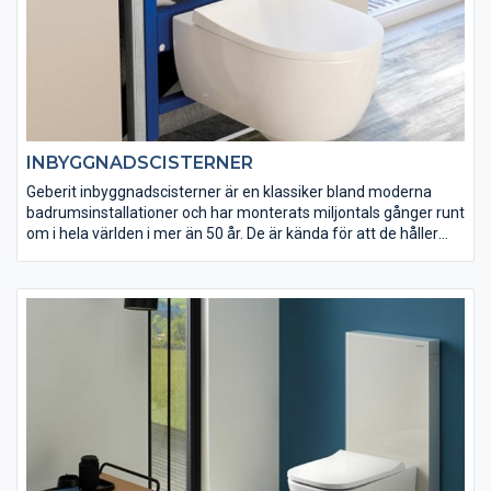
INBYGGNADSCISTERNER
Geberit inbyggnadscisterner är en klassiker bland moderna
badrumsinstallationer och har monterats miljontals gånger runt
om i hela världen i mer än 50 år. De är kända för att de håller
vad de lovar. Alla cisterner genomgår ett läcktest före leverans.
Genom en garantitid av reservdelar på 25 år ger vi dig en
långvarig trygghet. Med Geberit Sigma cistern 12 cm går det att
begränsa spolmängden till 4,5 liter. Den är därför exemplarisk
avseende vattenförbrukning och har konsekvent fått bästa
betyg på Water Efficiency Label.