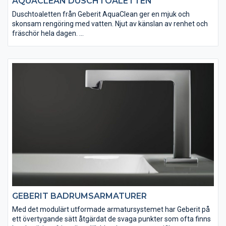
AQUACLEAN DUSCHTOALETTEN
Duschtoaletten från Geberit AquaClean ger en mjuk och
skonsam rengöring med vatten. Njut av känslan av renhet och
fräschör hela dagen.
Geberit AquaClean kombinerar komfort, design och hållbarhet
med den välbekanta Geberit kvaliteten. Hitta rätt modell för ditt
badrum. Upptäck toaletten som rengör dig med vatten! Från
den eleganta, exceptionella, kompletta lösningen med många
komfortfunktioner till den flexibla mångsidiga lösningen, kan
rätt duschtoalett hittas för praktiskt taget alla krav och varje
livssituation.
GEBERIT BADRUMSARMATURER
Med det modulärt utformade armatursystemet har Geberit på
ett övertygande sätt åtgärdat de svaga punkter som ofta finns