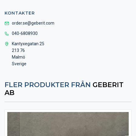
KONTAKTER
order.se@geberit.com
040-6808930
Kantyxegatan 25
213 76
Malmö
Sverige
FLER PRODUKTER FRÅN
GEBERIT
AB