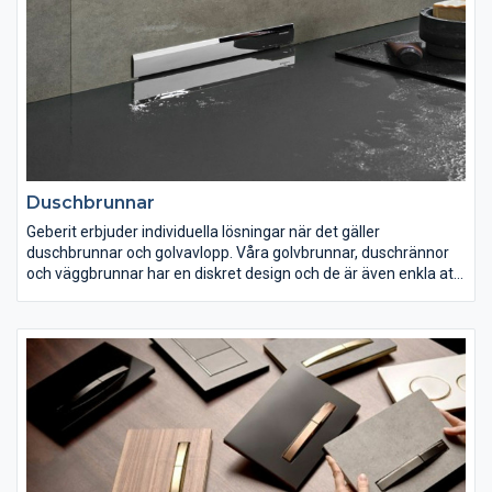
Duschbrunnar
Geberit erbjuder individuella lösningar när det gäller
duschbrunnar och golvavlopp. Våra golvbrunnar, duschrännor
och väggbrunnar har en diskret design och de är även enkla att
rengöra och har en hydrauliskt optimerad avloppsteknik. Det
breda sortimentet gör det möjligt att anpassa monteringen
exakt efter befintliga byggörhållanden i badrummet och dina
egna önskemål om det perfekta badrummet.