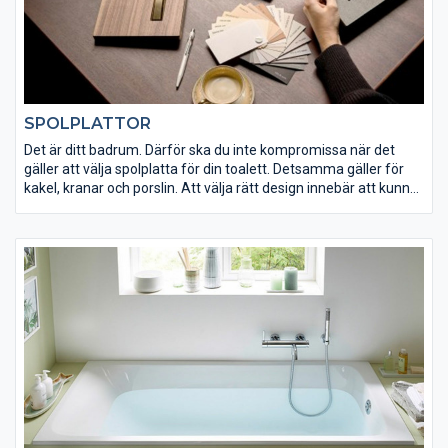
SPOLPLATTOR
Det är ditt badrum. Därför ska du inte kompromissa när det
gäller att välja spolplatta för din toalett. Detsamma gäller för
kakel, kranar och porslin. Att välja rätt design innebär att kunna
se enskilda nyanser i badrummet. Spolplattan ger inte bara den
sista touchen till ditt badrum, den erbjuder också
komfortfunktioner som kan förenkla din vardag.