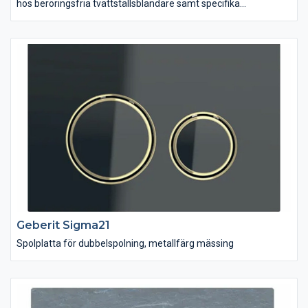
hos beröringsfria tvättställsblandare samt specifika
installationsproblem för väggmonterade blandare. Med
undantag för den infraröda sensorn är samtliga elektroniska
komponenter väl skyddade mot fukt och undangömda i en
separat funktionsdosa. Denna box monteras i väggen under
tvättstället och öppnar därmed helt nya vägar för
armaturdesign.
Geberit Sigma21
Spolplatta för dubbelspolning, metallfärg mässing