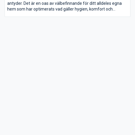
antyder. Det är en oas av välbefinnande för ditt alldeles egna
hem som har optimerats vad gäller hygien, komfort och
förvaringsutrymme. Upptäck hur det perfekta konceptet kan
göra din badrumsupplevelse till en avkopplande stund.