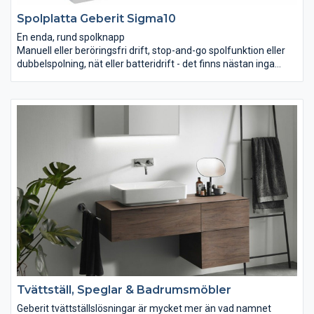
Spolplatta Geberit Sigma10
En enda, rund spolknapp
Manuell eller beröringsfri drift, stop-and-go spolfunktion eller
dubbelspolning, nät eller batteridrift - det finns nästan inga
gränser för möjligheterna med minimalistiskt designade
Geberit Sigma10.
Stop-and-go spolfunktion och insats för wc-rengöringsblock
Basicversionen av spolplattan Geberit Sigma10 har en stop-
and-go spolfunktion och kan utrustas med en insats för wc-
rengöringsblock. Det har endast en enda, rund spolknapp och är
därför tidlöst elegant. Den finns i en lätt-att-städa-version i
rostfritt stål samt i sex olika plastvarianter.
Tvättställ, Speglar & Badrumsmöbler
Geberit tvättställslösningar är mycket mer än vad namnet