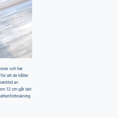
ioner och har
för att de håller
rantitid av
tern 12 cm går det
vattenförbrukning