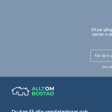
massproducerade och rimligt
Basicversionen av spol
prissatta.
Geberit Sigma10 har e
and-go spolfunktion o
utrustas med en insats
rengöringsblock. Det h
en enda, rund spolknap
Ett par gån
därför tidlöst elegant. 
samlar vi d
en lätt-att-städa-versio
rostfritt stål samt i sex
plastvarianter.
Som ab
Du kan få alla uppdateringar och