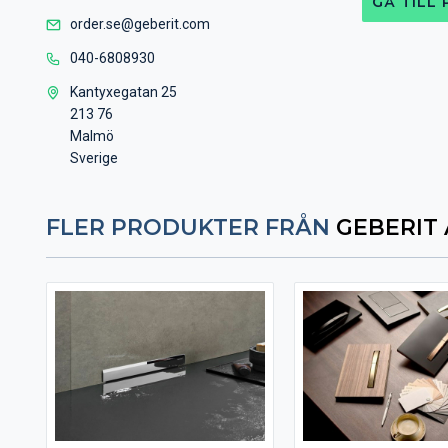
GÅ TILL
order.se@geberit.com
040-6808930
Kantyxegatan 25
213 76
Malmö
Sverige
FLER PRODUKTER FRÅN
GEBERIT