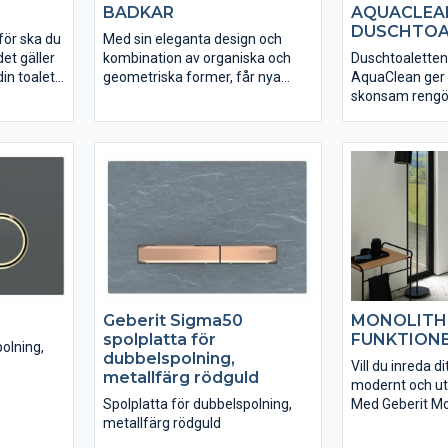
BADKAR
AQUACLEA
DUSCHTOA
för ska du
Med sin eleganta design och
et gäller
kombination av organiska och
Duschtoaletten
din toalett.
geometriska former, får nya
AquaClean ger 
kel,
akrylbadkaret Tawa en både
skonsam rengö
älja rätt
minimalistisk och bekväm look.
Njut av känslan
na se
Den ergonomiskt designade
fräschör hela 
drummet.
ryggsektionen erbjuder maximal
ara den
avslappning och bekvämlighet.
Geberit AquaC
badrum, den
komfort, design
med den välbek
m kan
kvaliteten. Hitt
ditt badrum. Up
som rengör dig
den eleganta, e
kompletta lös
Geberit Sigma50
MONOLITH
komfortfunktione
spolplatta för
FUNKTIONE
mångsidiga lösn
olning,
dubbelspolning,
duschtoalett hit
Vill du inreda d
metallfärg rödguld
taget alla krav 
modernt och utt
livssituation.
Spolplatta för dubbelspolning,
Med Geberit Mo
metallfärg rödguld
badrumsmodule
detta utan att