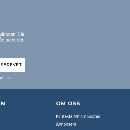
jlboxen. Där
råd samt ger
TSBREVET
rtners.
ON
OM OSS
Kontakta Allt om Bostad
Annonsera