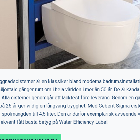
ggnadscisterner är en klassiker bland moderna badrumsinstallat
ljontals gånger runt om i hela världen i mer än 50 år. De är kända 
. Alla cisterner genomgår ett läcktest före leverans. Genom en ga
på 25 år ger vi dig en långvarig trygghet. Med Geberit Sigma cis
 spolmängden till 4,5 liter. Den är därför exemplarisk avseende 
ekvent fått bästa betyg på Water Efficiency Label.