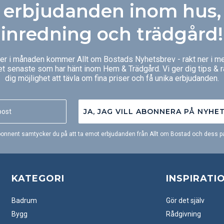
plattan
erbjudanden inom hus,
n stop-
ch kan
inredning och trädgård!
 för wc-
ar endast
p och är
ger i månaden kommer Allt om Bostads Nyhetsbrev - rakt ner i me
Den finns i
et senaste som har hänt inom Hem & Trädgård. Vi ger dig tips & 
n i
dig möjlighet att tävla om fina priser och få unika erbjudanden.
 olika
JA, JAG VILL ABONNERA PÅ NYHE
onnent samtycker du på att ta emot erbjudanden från Allt om Bostad och dess pa
KATEGORI
INSPIRATI
Badrum
Gör det själv
Bygg
Rådgivning