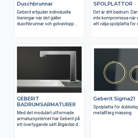
Duschbrunnar
SPOLPLATTOR
Geberit erbjuder individuella
Det är ditt badrum. Där
lösningar när det gäller
inte kompromissa när d
duschbrunnar och golvavlopp.
att välja spolplatta för 
Våra golvbrunnar, duschrännor
Detsamma gäller för ka
och väggbrunnar har en diskret
kranar och porslin. Att v
design och de är även enkla att
design innebär att kun
rengöra och har en hydrauliskt
enskilda nyanser i ba
optimerad avloppsteknik. Det
Spolplattan ger inte b
breda sortimentet gör det möjligt
sista touchen till ditt 
att anpassa monteringen exakt
erbjuder också
efter befintliga byggörhållanden i
komfortfunktioner so
badrummet och dina egna
förenkla din vardag.
önskemål om det perfekta
badrummet.
GEBERIT
Geberit Sigma21
BADRUMSARMATURER
Spolplatta för dubbelsp
Med det modulärt utformade
metallfärg mässing
armatursystemet har Geberit på
ett övertygande sätt åtgärdat de
svaga punkter som ofta finns
hos beröringsfria