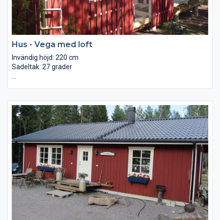
Innerdörr: Diplomat 9x21
Eldstad: Tillval Braskamin.
Hus - Vega med loft
Invändig höjd: 220 cm
Sadeltak: 27 grader
Golvbjälklag: Regel 45×195 mm, läkt, trossbottenskiva och 195
mm isolering Ytterväggar: Väggblock (120 cm breda) av reglar
34×95, asfaboard, luftspalt och läktad panel Yttertak: 22×145,
95 mm isolering + 13 mm gipsskivor levereras löst Innertak:
Råspont 22×95 lösvirke samt underlagspapp Mellanväggar:
Glespanel 22×95 cc30 cm + 120 mm isolering + furupanel
Innerdörrar: Reglar 34×70 + isolering + 13 mm gipsskiva Golv:
Golvspånskiva Ytterdörrar: Furudörrar med karm Fönster: 2-
glas obehandlade