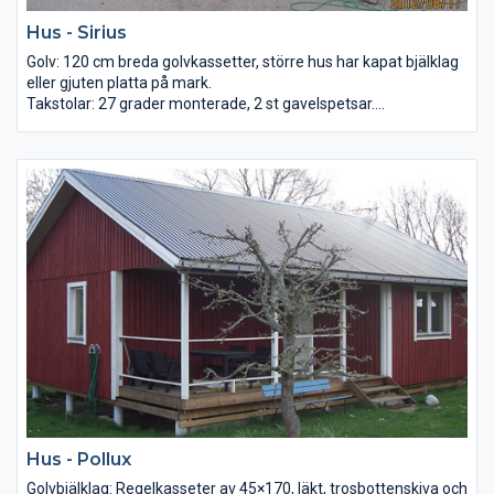
Hus - Sirius
Golv: 120 cm breda golvkassetter, större hus har kapat bjälklag
eller gjuten platta på mark.
Takstolar: 27 grader monterade, 2 st gavelspetsar.
Väggar: Småblocksystem 120 – 150 cm eller midiblock.
Tak: 21mm råspont lösvirke samt underlagspapp, luckor finns
som tillval.
Golv: Råspont 22x95 lösvirke alternativt spånskiva 22 mm.
Dörr: Vit, glasad.
Fönster: Sunnerbo vita 3-glas i trä
Hus - Pollux
Golvbjälklag: Regelkasseter av 45×170, läkt, trosbottenskiva och