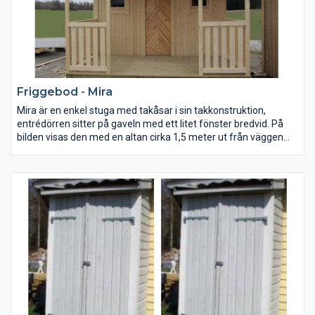
Pulpettak: 14 gr
Friggebod - Mira
Mira är en enkel stuga med takåsar i sin takkonstruktion,
entrédörren sitter på gaveln med ett litet fönster bredvid. På
bilden visas den med en altan cirka 1,5 meter ut från väggen
med räcke.
Invändig takhöjd: 180-238 cm
Sadeltak: 27 grader