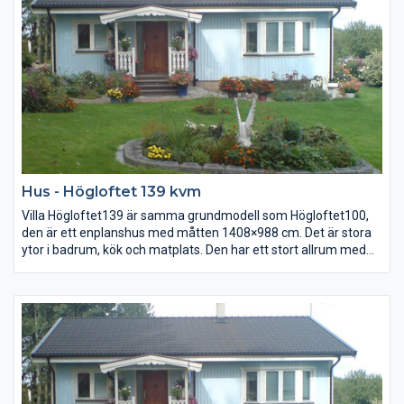
Hus - Högloftet 139 kvm
Villa Högloftet139 är samma grundmodell som Högloftet100,
den är ett enplanshus med måtten 1408×988 cm. Det är stora
ytor i badrum, kök och matplats. Den har ett stort allrum med
burspråk samt möblerbar hall. Till baksidan finns en groventré
med klädvårdsrum.