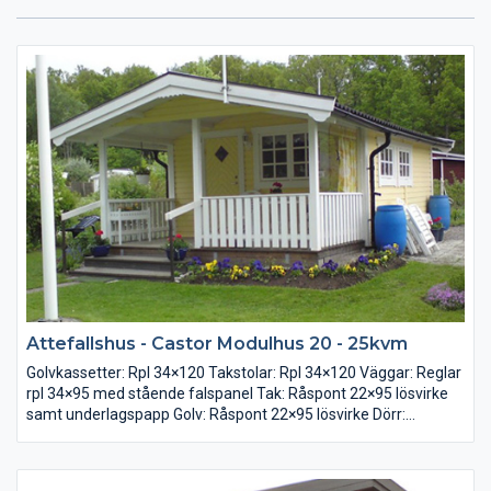
Attefallshus - Castor Modulhus 20 - 25kvm
Golvkassetter: Rpl 34×120 Takstolar: Rpl 34×120 Väggar: Reglar
rpl 34×95 med stående falspanel Tak: Råspont 22×95 lösvirke
samt underlagspapp Golv: Råspont 22×95 lösvirke Dörr:
Förrådsdörr 8×19 med glas Fönster: 2-glas 1st 12×10 och 2 st
6×8