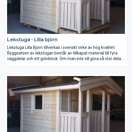
Lekstuga - Lilla björn
Lekstuga Lilla Björn tillverkas i svenskt virke av hög kvalitet.
Byggsatsen av lekstugan består av tillkapat material till fyra
väggdelar och ett golvblock. Om man inte vill göra så stor dela v
monteringen, kan man välja till halv eller helmontering se
tillvalslistan.
Lekstuga Lilla Björn är anpassad för mindre barn.Takhöjden i
lekstugan är mellan 130 och 150cm vilket gör att den blir mer
anpassad för barn att vara i. Inred lekstugan med panel eller
gips för tapetsering. Välj till ett litet fönster i dörren så blir den
mer lik en friggebod.