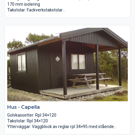
170 mm isolering
Takstolar: Fackverkstakstolar
Ytterväggar: Väggblock av reglar 34×95. Asfaboard, luftspalt
och läktad panel 22×145. 95mm
Yttertak: Isolering + 13mm gipsskivor levereras löst.
Innertak: Råspont 22×95 lösvirke samt underlagspapp
Mellanväggar: Glespanel 22×95 cc30cm + 120mm isolering +
furupanel
Innerdörrar: Reglar 34×70 + isolering + 13mm gipsskiva
Golv: Golvspånskiva
Ytterdörr: Furudörrar med karm
2-glas fönster: Glasad fritidshusdörr 9×20 Obehandlad
Hus - Capella
Golvkassetter: Rpl 34×120
Takstolar: Rpl 34×120
Ytterväggar: Väggblock av reglar rpl 34×95 med stående
falspanel