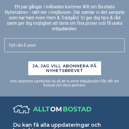
Ett par gånger i månaden kommer Allt om Bostads
Nyhetsbrev - rakt ner i mejlboxen. Där samlar vi det senaste
som har hänt inom Hem & Trädgård. Vi ger dig tips & råd
samt ger dig möjlighet att tävla om fina priser och få unika
erbjudanden.
JA, JAG VILL ABONNERA PÅ
NYHETSBREVET
Som abonnent samtycker du på att ta emot erbjudanden från Allt om
Bostad och dess partners.
Du kan få alla uppdateringar och