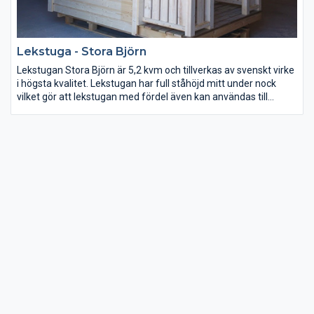
Lekstuga - Stora Björn
Lekstugan Stora Björn är 5,2 kvm och tillverkas av svenskt virke
i högsta kvalitet. Lekstugan har full ståhöjd mitt under nock
vilket gör att lekstugan med fördel även kan användas till
förråd. Lekstuga Stora björn tillverkas i byggsats med material
till 4 väggblock med panel och ett golvblock med golvbrädor,
takbrädor i fallande längder och underlagspapp. Fönstret på
lekstugan är i storleken 6×6.