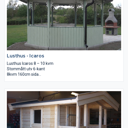
Lusthus - Icaros
Lusthus Icaros 8 – 10 kvm
Stommått utv 6-kant
8kvm 160cm sida
10kvm 180cm sida
15kvm
Inv höjd till väggband 200cm