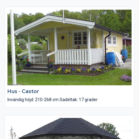
Tak: Råspont 22×95 lösvirke samt underlagspapp
Golv: Golvspån
Dörr: Förrådsdörr 8×19 med glas
Fönster: 2-glas 2st 12×10 och 2st 6×8
Hus - Castor
Invändig höjd: 210-268 cm Sadeltak: 17 grader