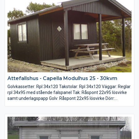
Attefallshus - Capella Modulhus 25 - 30kvm
Golvkassetter: Rpl 34x120 Takstolar: Rpl 34x120 Väggar: Reglar
rpl 34x95 med stående falspanel Tak: Råspont 22x95 lösvirke
samt underlagspapp Golv: Råspont 22x95 lösvirke Dörr:
Förrådsdörr 8x19 med glas 2-glas fönster: 1 st 12x10