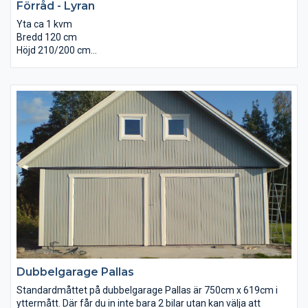
Förråd - Lyran
Yta ca 1 kvm
Bredd 120 cm
Höjd 210/200 cm
Djup 65 cm
Brädgolv invändigt.
Underlagspapp på taket.
Levereras omålad monterad.
Dubbelgarage Pallas
Standardmåttet på dubbelgarage Pallas är 750cm x 619cm i
yttermått. Där får du in inte bara 2 bilar utan kan välja att