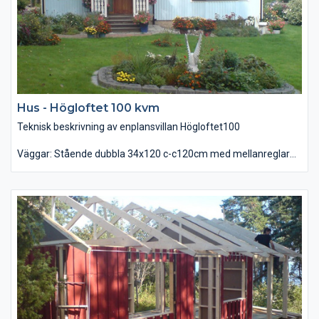
Hus - Högloftet 100 kvm
Teknisk beskrivning av enplansvillan Högloftet100
Väggar: Stående dubbla 34x120 c-c120cm med mellanreglar
34x120 c-c60cm, reglar 34x70 c-c60cm. Läktad panel, luftspalt,
asfaboard 13mm, brandsäker isolering 120 + 70mm, plastfolie,
samt 13mm gipsskivor.
Bjälklag: Träbjälklag
Reglar 45x220, trossbotten, mineralull 220mm, samt
golvspånskiva 22mm.
Tak: Fackverktakstolar 22gr med takskivor, plastfolie, glespanel
c-c30cm, mineralull 400mm, råspont 22mm, underlagspapp,
ströläkt, tegelläkt, samt betongpannor.
Rökkanal: Tillval Nibe modulskorsten.
Fönster: 3-glas isolerruta med storlekar enligt plan.
Ytterdörr: Villadörr teak 10x21