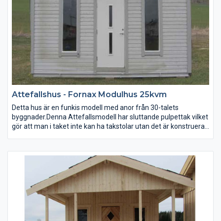
Attefallshus - Fornax Modulhus 25kvm
Detta hus är en funkis modell med anor från 30-talets
byggnader.Denna Attefallsmodell har sluttande pulpettak vilket
gör att man i taket inte kan ha takstolar utan det är konstruerat
med hjälp av takåsar som man lägger takbrädorna på. vi har
valt att leverera med underlagspapp då står det fritt för
köparen att välja yttertak utifrån sina behov. Mest lättskött
takmaterial är takplåt, välj takpanneformad plåt vilket är ett bra
val liknar takpannor men äe lättare och mer lättskött, påväxt
bildas inte lika lätt som på betongpannor. Bygg huset själv eller
beställ montering av huset som tillval.
Utvändigt stommått: 410×600 cm
Invändig höjd: 200-260 cm