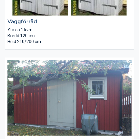
Väggförråd
Yta ca 1 kvm
Bredd 120 cm
Höjd 210/200 cm
Djup 65 cm
Brädgolv invändigt.
Underlagspapp på taket.
Levereras omålad monterad.