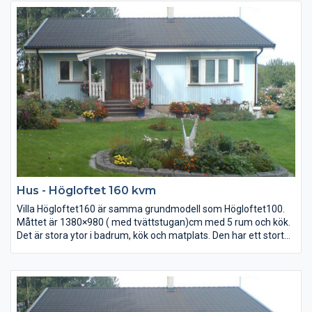
Takstolar: Fribärande
Tak: Råspont 22×95 lösvirke samt underlagspapp
Hus - Högloftet 160 kvm
Villa Högloftet160 är samma grundmodell som Högloftet100.
Måttet är 1380×980 ( med tvättstugan)cm med 5 rum och kök.
Det är stora ytor i badrum, kök och matplats. Den har ett stort
allrum med burspråk samt möblerbar hall. Till baksidan finns en
groventré med klädvårdsrum.