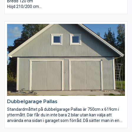
Bredd 120 cm
Höjd 210/200 cm
Djup 65 cm
Brädgolv invändigt.
Underlagspapp på taket.
Levereras omålad monterad.
Dubbelgarage Pallas
Standardmåttet på dubbelgarage Pallas är 750cm x 619cm i
yttermått. Där får du in inte bara 2 bilar utan kan välja att
använda ena sidan i garaget som förråd. Då sätter man in en
gångdörr istället för port på den ena sidan. Då blir det är även
användbart som tillexempel vedförråd, cykelförråd eller till