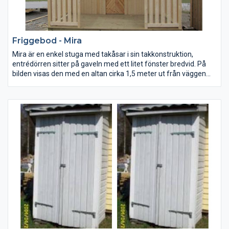
Friggebod - Mira
Mira är en enkel stuga med takåsar i sin takkonstruktion,
entrédörren sitter på gaveln med ett litet fönster bredvid. På
bilden visas den med en altan cirka 1,5 meter ut från väggen
med räcke.
Invändig takhöjd: 180-238 cm
Sadeltak: 27 grader