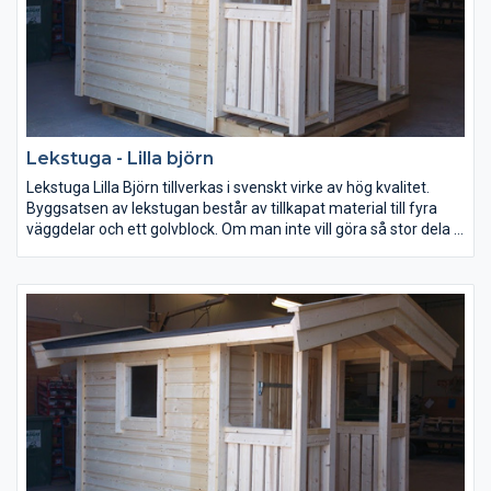
Lekstuga - Lilla björn
Lekstuga Lilla Björn tillverkas i svenskt virke av hög kvalitet.
Byggsatsen av lekstugan består av tillkapat material till fyra
väggdelar och ett golvblock. Om man inte vill göra så stor dela v
monteringen, kan man välja till halv eller helmontering se
tillvalslistan.
Lekstuga Lilla Björn är anpassad för mindre barn.Takhöjden i
lekstugan är mellan 130 och 150cm vilket gör att den blir mer
anpassad för barn att vara i. Inred lekstugan med panel eller
gips för tapetsering. Välj till ett litet fönster i dörren så blir den
mer lik en friggebod.