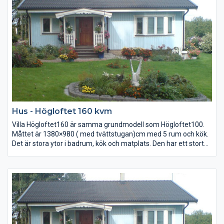
Hus - Högloftet 160 kvm
Villa Högloftet160 är samma grundmodell som Högloftet100.
Måttet är 1380×980 ( med tvättstugan)cm med 5 rum och kök.
Det är stora ytor i badrum, kök och matplats. Den har ett stort
allrum med burspråk samt möblerbar hall. Till baksidan finns en
groventré med klädvårdsrum.