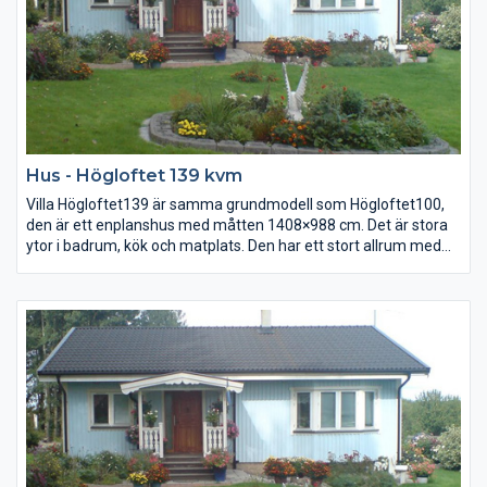
Hus - Högloftet 139 kvm
Villa Högloftet139 är samma grundmodell som Högloftet100,
den är ett enplanshus med måtten 1408×988 cm. Det är stora
ytor i badrum, kök och matplats. Den har ett stort allrum med
burspråk samt möblerbar hall. Till baksidan finns en groventré
med klädvårdsrum.