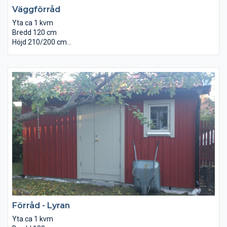
Väggförråd
Yta ca 1 kvm
Bredd 120 cm
Höjd 210/200 cm
Djup 65 cm
Brädgolv invändigt.
Underlagspapp på taket.
Levereras omålad monterad.
Förråd - Lyran
Yta ca 1 kvm