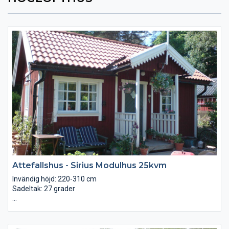
Attefallshus - Sirius Modulhus 25kvm
Invändig höjd: 220-310 cm
Sadeltak: 27 grader
Golvkassetter: Rpl 34x120
Takstolar: Rpl 34x120
Väggar: Reglar rpl 34x95 med stående falspanel