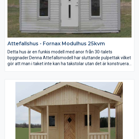
Attefallshus - Fornax Modulhus 25kvm
Detta hus är en funkis modell med anor från 30-talets
byggnader.Denna Attefallsmodell har sluttande pulpettak vilket
gör att man i taket inte kan ha takstolar utan det är konstruerat
med hjälp av takåsar som man lägger takbrädorna på. vi har
valt att leverera med underlagspapp då står det fritt för
köparen att välja yttertak utifrån sina behov. Mest lättskött
takmaterial är takplåt, välj takpanneformad plåt vilket är ett bra
val liknar takpannor men äe lättare och mer lättskött, påväxt
bildas inte lika lätt som på betongpannor. Bygg huset själv eller
beställ montering av huset som tillval.
Utvändigt stommått: 410×600 cm
Invändig höjd: 200-260 cm
Pulpettak: 14 gr