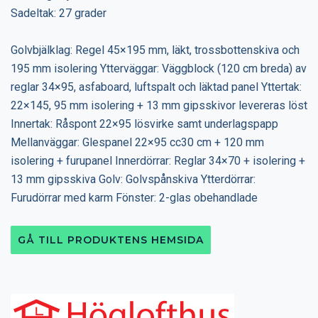
Sadeltak: 27 grader
Golvbjälklag: Regel 45×195 mm, läkt, trossbottenskiva och
195 mm isolering Ytterväggar: Väggblock (120 cm breda) av
reglar 34×95, asfaboard, luftspalt och läktad panel Yttertak:
22×145, 95 mm isolering + 13 mm gipsskivor levereras löst
Innertak: Råspont 22×95 lösvirke samt underlagspapp
Mellanväggar: Glespanel 22×95 cc30 cm + 120 mm
isolering + furupanel Innerdörrar: Reglar 34×70 + isolering +
13 mm gipsskiva Golv: Golvspånskiva Ytterdörrar:
Furudörrar med karm Fönster: 2-glas obehandlade
GÅ TILL PRODUKTENS HEMSIDA