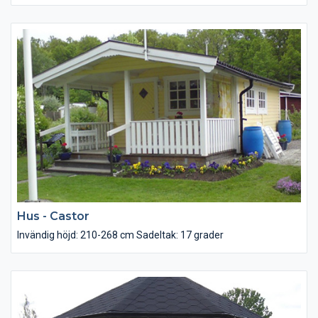
falspanel
Tak: Råspont 22×95 lösvirke samt underlagspapp
Golv: Golvspån
Dörr: Förrådsdörr 8×19 med glas
Fönster: 2-glas 2st 12×10 och 2st 6×8
Hus - Castor
Invändig höjd: 210-268 cm Sadeltak: 17 grader