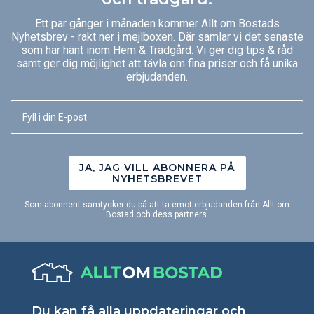
Ett par gånger i månaden kommer Allt om Bostads
Nyhetsbrev - rakt ner i mejlboxen. Där samlar vi det senaste
som har hänt inom Hem & Trädgård. Vi ger dig tips & råd
samt ger dig möjlighet att tävla om fina priser och få unika
erbjudanden.
JA, JAG VILL ABONNERA PÅ
NYHETSBREVET
Som abonnent samtycker du på att ta emot erbjudanden från Allt om
Bostad och dess partners.
Du kan få alla uppdateringar och