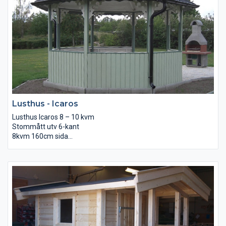
Lusthus - Icaros
Lusthus Icaros 8 – 10 kvm
Stommått utv 6-kant
8kvm 160cm sida
10kvm 180cm sida
15kvm
Inv höjd till väggband 200cm