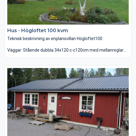
Hus - Högloftet 100 kvm
Teknisk beskrivning av enplansvillan Högloftet100
Väggar: Stående dubbla 34x120 c-c120cm med mellanreglar
34x120 c-c60cm, reglar 34x70 c-c60cm. Läktad panel, luftspalt,
asfaboard 13mm, brandsäker isolering 120 + 70mm, plastfolie,
samt 13mm gipsskivor.
Bjälklag: Träbjälklag
Reglar 45x220, trossbotten, mineralull 220mm, samt
golvspånskiva 22mm.
Tak: Fackverktakstolar 22gr med takskivor, plastfolie, glespanel
c-c30cm, mineralull 400mm, råspont 22mm, underlagspapp,
ströläkt, tegelläkt, samt betongpannor.
Rökkanal: Tillval Nibe modulskorsten.
Fönster: 3-glas isolerruta med storlekar enligt plan.
Ytterdörr: Villadörr teak 10x21
Innerdörr: Diplomat 9x21
Eldstad: Tillval Braskamin.