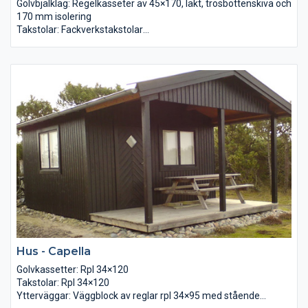
Golvbjälklag: Regelkasseter av 45×170, läkt, trosbottenskiva och
170 mm isolering
Takstolar: Fackverkstakstolar
Ytterväggar: Väggblock av reglar 34×95. Asfaboard, luftspalt
och läktad panel 22×145. 95mm
Yttertak: Isolering + 13mm gipsskivor levereras löst.
Innertak: Råspont 22×95 lösvirke samt underlagspapp
Mellanväggar: Glespanel 22×95 cc30cm + 120mm isolering +
furupanel
Innerdörrar: Reglar 34×70 + isolering + 13mm gipsskiva
Golv: Golvspånskiva
Ytterdörr: Furudörrar med karm
2-glas fönster: Glasad fritidshusdörr 9×20 Obehandlad
Hus - Capella
Golvkassetter: Rpl 34×120
Takstolar: Rpl 34×120
Ytterväggar: Väggblock av reglar rpl 34×95 med stående