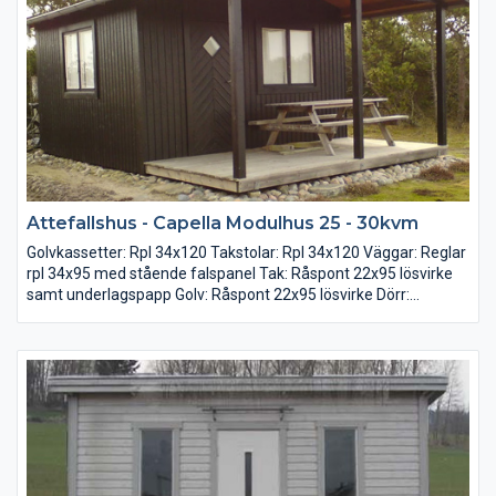
Attefallshus - Capella Modulhus 25 - 30kvm
Golvkassetter: Rpl 34x120 Takstolar: Rpl 34x120 Väggar: Reglar
rpl 34x95 med stående falspanel Tak: Råspont 22x95 lösvirke
samt underlagspapp Golv: Råspont 22x95 lösvirke Dörr:
Förrådsdörr 8x19 med glas 2-glas fönster: 1 st 12x10