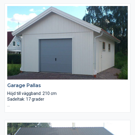
däckförvaring.
Detta dubbelgarage säljs i byggsats för egen montering och går
att ställa på såväl plintar som på en gjuten platta. Anledningen
till att det inte ingår portar i priset är att det finns många olika
sorters portar att välja på till våra garage. Den billigaste och
enklaste sorten till dessa garage är en slagport. Porthålet är för
övrigt anpassat efter standardmått.
Garage Pallas
Höjd till väggband: 210 cm
Sadeltak: 17 grader
Väggsyll: Regel 45×95 tryckt
Väggar: Reglar 45×95 med stående faspanel
Takstolar: Fribärande
Tak: Råspont 22×95 lösvirke samt underlagspapp