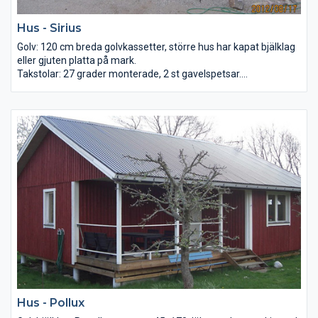
Hus - Sirius
Golv: 120 cm breda golvkassetter, större hus har kapat bjälklag
eller gjuten platta på mark.
Takstolar: 27 grader monterade, 2 st gavelspetsar.
Väggar: Småblocksystem 120 – 150 cm eller midiblock.
Tak: 21mm råspont lösvirke samt underlagspapp, luckor finns
som tillval.
Golv: Råspont 22x95 lösvirke alternativt spånskiva 22 mm.
Dörr: Vit, glasad.
Fönster: Sunnerbo vita 3-glas i trä
Hus - Pollux