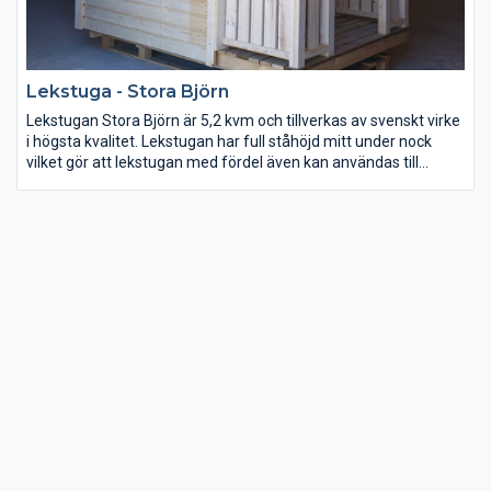
Lekstuga - Stora Björn
Lekstugan Stora Björn är 5,2 kvm och tillverkas av svenskt virke
i högsta kvalitet. Lekstugan har full ståhöjd mitt under nock
vilket gör att lekstugan med fördel även kan användas till
förråd. Lekstuga Stora björn tillverkas i byggsats med material
till 4 väggblock med panel och ett golvblock med golvbrädor,
takbrädor i fallande längder och underlagspapp. Fönstret på
lekstugan är i storleken 6×6.