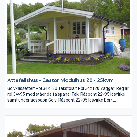
Tak: Råspont 22x95 lösvirke underlagspapp
Golv: Råspont 22x95 lösvirke alternativt spånskiva
Dörr: Förrådsdörr 8x19 med glas
2-glas fönster: 2 st 12x10 + 2 st 6x8
Attefallshus - Castor Modulhus 20 - 25kvm
Golvkassetter: Rpl 34×120 Takstolar: Rpl 34×120 Väggar: Reglar
rpl 34×95 med stående falspanel Tak: Råspont 22×95 lösvirke
samt underlagspapp Golv: Råspont 22×95 lösvirke Dörr:
Förrådsdörr 8×19 med glas Fönster: 2-glas 1st 12×10 och 2 st
6×8