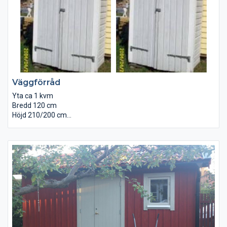
Väggförråd
Yta ca 1 kvm
Bredd 120 cm
Höjd 210/200 cm
Djup 65 cm
Brädgolv invändigt.
Underlagspapp på taket.
Levereras omålad monterad.