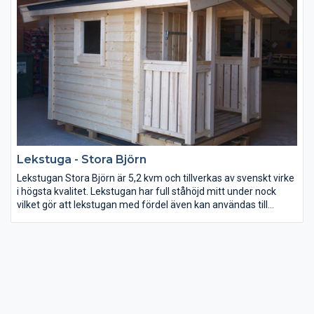
anpassad för barn att vara i. Inred lekstugan med panel eller
gips för tapetsering. Välj till ett litet fönster i dörren så blir den
mer lik en friggebod.
Lekstuga - Stora Björn
Lekstugan Stora Björn är 5,2 kvm och tillverkas av svenskt virke
i högsta kvalitet. Lekstugan har full ståhöjd mitt under nock
vilket gör att lekstugan med fördel även kan användas till
förråd. Lekstuga Stora björn tillverkas i byggsats med material
till 4 väggblock med panel och ett golvblock med golvbrädor,
takbrädor i fallande längder och underlagspapp. Fönstret på
lekstugan är i storleken 6×6.