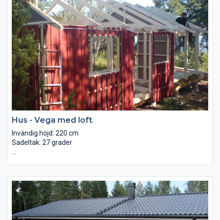
Hus - Vega med loft
Invändig höjd: 220 cm
Sadeltak: 27 grader
Golvbjälklag: Regel 45×195 mm, läkt, trossbottenskiva och 195
mm isolering Ytterväggar: Väggblock (120 cm breda) av reglar
34×95, asfaboard, luftspalt och läktad panel Yttertak: 22×145,
95 mm isolering + 13 mm gipsskivor levereras löst Innertak:
Råspont 22×95 lösvirke samt underlagspapp Mellanväggar:
Glespanel 22×95 cc30 cm + 120 mm isolering + furupanel
Innerdörrar: Reglar 34×70 + isolering + 13 mm gipsskiva Golv: