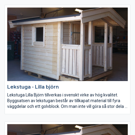
15kvm
Inv höjd till väggband 200cm
Lekstuga - Lilla björn
Lekstuga Lilla Björn tillverkas i svenskt virke av hög kvalitet.
Byggsatsen av lekstugan består av tillkapat material till fyra
väggdelar och ett golvblock. Om man inte vill göra så stor dela v
monteringen, kan man välja till halv eller helmontering se
tillvalslistan.
Lekstuga Lilla Björn är anpassad för mindre barn.Takhöjden i
lekstugan är mellan 130 och 150cm vilket gör att den blir mer