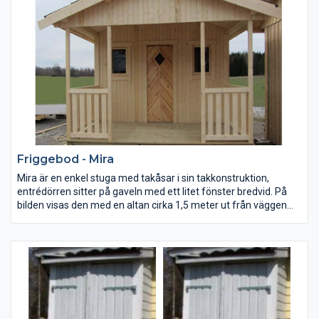
bildas inte lika lätt som på betongpannor. Bygg huset själv eller
beställ montering av huset som tillval.
Utvändigt stommått: 410×600 cm
Invändig höjd: 200-260 cm
Pulpettak: 14 gr
Friggebod - Mira
Mira är en enkel stuga med takåsar i sin takkonstruktion,
entrédörren sitter på gaveln med ett litet fönster bredvid. På
bilden visas den med en altan cirka 1,5 meter ut från väggen
med räcke.
Invändig takhöjd: 180-238 cm
Sadeltak: 27 grader