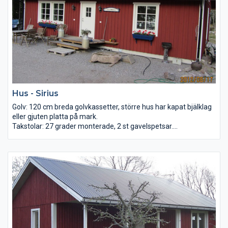
Golvspånskiva Ytterdörrar: Furudörrar med karm Fönster: 2-
glas obehandlade
Hus - Sirius
Golv: 120 cm breda golvkassetter, större hus har kapat bjälklag
eller gjuten platta på mark.
Takstolar: 27 grader monterade, 2 st gavelspetsar.
Väggar: Småblocksystem 120 – 150 cm eller midiblock.
Tak: 21mm råspont lösvirke samt underlagspapp, luckor finns
som tillval.
Golv: Råspont 22x95 lösvirke alternativt spånskiva 22 mm.
Dörr: Vit, glasad.
Fönster: Sunnerbo vita 3-glas i trä