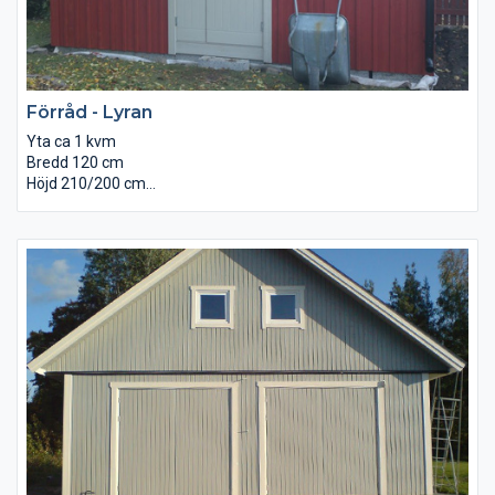
Förråd - Lyran
Yta ca 1 kvm
Bredd 120 cm
Höjd 210/200 cm
Djup 65 cm
Brädgolv invändigt.
Underlagspapp på taket.
Levereras omålad monterad.