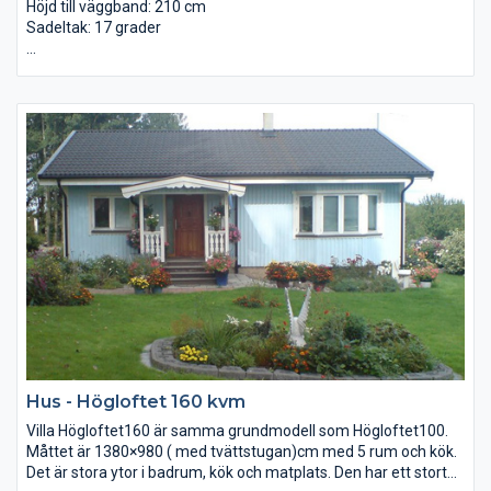
Höjd till väggband: 210 cm
Sadeltak: 17 grader
Väggsyll: Regel 45×95 tryckt
Väggar: Reglar 45×95 med stående faspanel
Takstolar: Fribärande
Tak: Råspont 22×95 lösvirke samt underlagspapp
Hus - Högloftet 160 kvm
Villa Högloftet160 är samma grundmodell som Högloftet100.
Måttet är 1380×980 ( med tvättstugan)cm med 5 rum och kök.
Det är stora ytor i badrum, kök och matplats. Den har ett stort