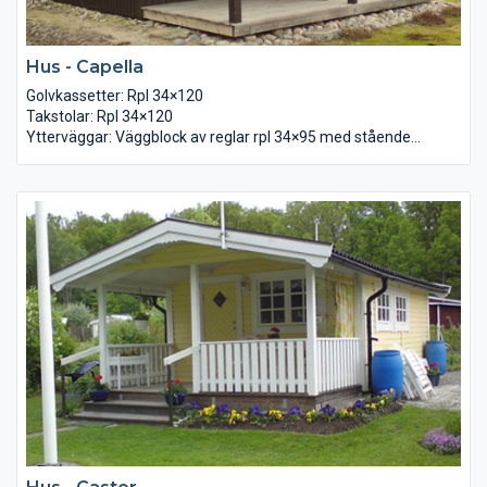
Hus - Capella
Golvkassetter: Rpl 34×120
Takstolar: Rpl 34×120
Ytterväggar: Väggblock av reglar rpl 34×95 med stående
falspanel
Tak: Råspont 22×95 lösvirke samt underlagspapp
Golv: Golvspån
Dörr: Förrådsdörr 8×19 med glas
Fönster: 2-glas 2st 12×10 och 2st 6×8