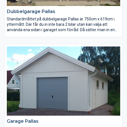
Dubbelgarage Pallas
Standardmåttet på dubbelgarage Pallas är 750cm x 619cm i
yttermått. Där får du in inte bara 2 bilar utan kan välja att
använda ena sidan i garaget som förråd. Då sätter man in en
gångdörr istället för port på den ena sidan. Då blir det är även
användbart som tillexempel vedförråd, cykelförråd eller till
däckförvaring.
Detta dubbelgarage säljs i byggsats för egen montering och går
att ställa på såväl plintar som på en gjuten platta. Anledningen
till att det inte ingår portar i priset är att det finns många olika
sorters portar att välja på till våra garage. Den billigaste och
enklaste sorten till dessa garage är en slagport. Porthålet är för
övrigt anpassat efter standardmått.
Garage Pallas