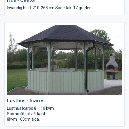
Hus - Castor
Invändig höjd: 210-268 cm Sadeltak: 17 grader
Lusthus - Icaros
Lusthus Icaros 8 – 10 kvm
Stommått utv 6-kant
8kvm 160cm sida
10kvm 180cm sida