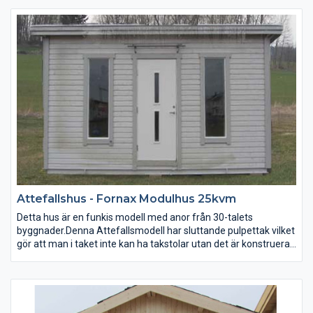
Attefallshus - Fornax Modulhus 25kvm
Detta hus är en funkis modell med anor från 30-talets
byggnader.Denna Attefallsmodell har sluttande pulpettak vilket
gör att man i taket inte kan ha takstolar utan det är konstruerat
med hjälp av takåsar som man lägger takbrädorna på. vi har
valt att leverera med underlagspapp då står det fritt för
köparen att välja yttertak utifrån sina behov. Mest lättskött
takmaterial är takplåt, välj takpanneformad plåt vilket är ett bra
val liknar takpannor men äe lättare och mer lättskött, påväxt