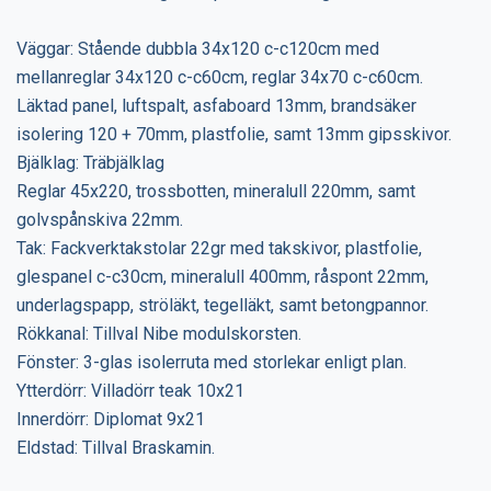
Väggar: Stående dubbla 34x120 c-c120cm med
mellanreglar 34x120 c-c60cm, reglar 34x70 c-c60cm.
Läktad panel, luftspalt, asfaboard 13mm, brandsäker
isolering 120 + 70mm, plastfolie, samt 13mm gipsskivor.
Bjälklag: Träbjälklag
Reglar 45x220, trossbotten, mineralull 220mm, samt
golvspånskiva 22mm.
Tak: Fackverktakstolar 22gr med takskivor, plastfolie,
glespanel c-c30cm, mineralull 400mm, råspont 22mm,
underlagspapp, ströläkt, tegelläkt, samt betongpannor.
Rökkanal: Tillval Nibe modulskorsten.
Fönster: 3-glas isolerruta med storlekar enligt plan.
Ytterdörr: Villadörr teak 10x21
Innerdörr: Diplomat 9x21
Eldstad: Tillval Braskamin.