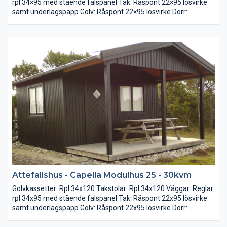
rpl 34×95 med stående falspanel Tak: Råspont 22×95 lösvirke
samt underlagspapp Golv: Råspont 22×95 lösvirke Dörr:
Förrådsdörr 8×19 med glas Fönster: 2-glas 1st 12×10 och 2 st
6×8
Attefallshus - Capella Modulhus 25 - 30kvm
Golvkassetter: Rpl 34x120 Takstolar: Rpl 34x120 Väggar: Reglar
rpl 34x95 med stående falspanel Tak: Råspont 22x95 lösvirke
samt underlagspapp Golv: Råspont 22x95 lösvirke Dörr:
Förrådsdörr 8x19 med glas 2-glas fönster: 1 st 12x10