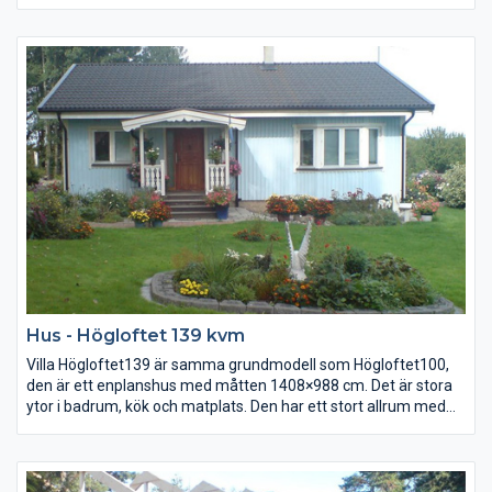
allrum med burspråk samt möblerbar hall. Till baksidan finns en
groventré med klädvårdsrum.
Hus - Högloftet 139 kvm
Villa Högloftet139 är samma grundmodell som Högloftet100,
den är ett enplanshus med måtten 1408×988 cm. Det är stora
ytor i badrum, kök och matplats. Den har ett stort allrum med
burspråk samt möblerbar hall. Till baksidan finns en groventré
med klädvårdsrum.