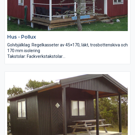
Hus - Pollux
Golvbjälklag: Regelkasseter av 45×170, läkt, trosbottenskiva och
170 mm isolering
Takstolar: Fackverkstakstolar
Ytterväggar: Väggblock av reglar 34×95. Asfaboard, luftspalt
och läktad panel 22×145. 95mm
Yttertak: Isolering + 13mm gipsskivor levereras löst.
Innertak: Råspont 22×95 lösvirke samt underlagspapp
Mellanväggar: Glespanel 22×95 cc30cm + 120mm isolering +
furupanel
Innerdörrar: Reglar 34×70 + isolering + 13mm gipsskiva
Golv: Golvspånskiva
Ytterdörr: Furudörrar med karm
2-glas fönster: Glasad fritidshusdörr 9×20 Obehandlad