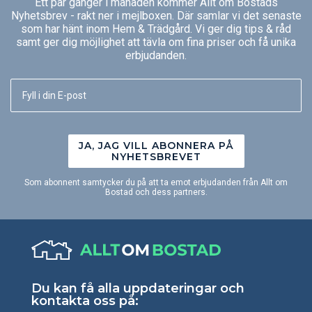
Ett par gånger i månaden kommer Allt om Bostads
Nyhetsbrev - rakt ner i mejlboxen. Där samlar vi det senaste
som har hänt inom Hem & Trädgård. Vi ger dig tips & råd
samt ger dig möjlighet att tävla om fina priser och få unika
erbjudanden.
JA, JAG VILL ABONNERA PÅ
NYHETSBREVET
Som abonnent samtycker du på att ta emot erbjudanden från Allt om
Bostad och dess partners.
Du kan få alla uppdateringar och
kontakta oss på: