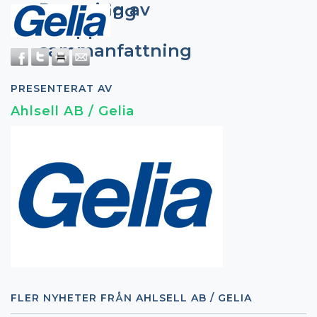
Rensning av
Avslutning
avlopp
och
sammanfattning
PRESENTERAT AV
Ahlsell AB / Gelia
FLER NYHETER FRÅN AHLSELL AB / GELIA