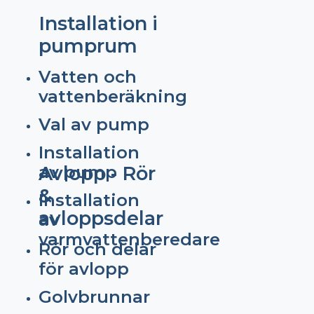
Installation i
pumprum
Vatten och
vattenberäkning
Val av pump
Installation
av pump
Avlopp - Rör
&
Installation
avloppsdelar
av
varmvattenberedare
Rör och delar
för avlopp
Golvbrunnar