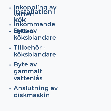
Inkoppling av
Installation i
vatten
kök
Inkommande
Byte av
vatten
köksblandare
Tillbehör -
köksblandare
Byte av
gammalt
vattenlås
Anslutning av
diskmaskin