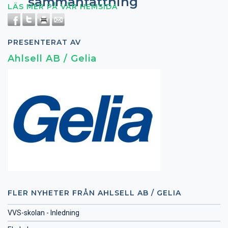
sammanfattning
LÄS MER PÅ VÅR HEMSIDA
PRESENTERAT AV
Ahlsell AB / Gelia
FLER NYHETER FRÅN AHLSELL AB / GELIA
VVS-skolan - Inledning