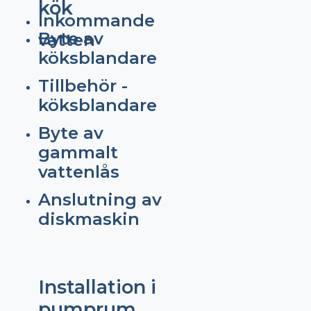
kök
Inkommande
Byte av
vatten
köksblandare
Tillbehör -
köksblandare
Byte av
gammalt
vattenlås
Anslutning av
diskmaskin
Installation i
pumprum