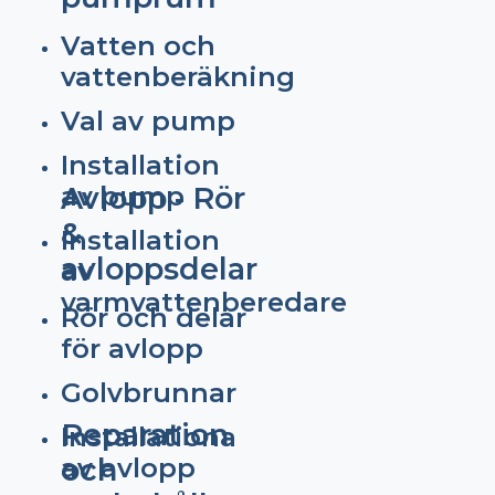
Vatten och
vattenberäkning
Val av pump
Installation
av pump
Avlopp - Rör
&
Installation
avloppsdelar
av
varmvattenberedare
Rör och delar
för avlopp
Golvbrunnar
Reparation
Installationa
av avlopp
och